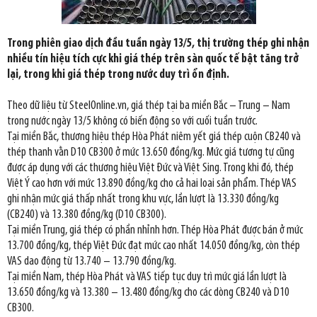
Trong phiên giao dịch đầu tuần ngày 13/5, thị trường thép ghi nhận
nhiều tín hiệu tích cực khi giá thép trên sàn quốc tế bật tăng trở
lại, trong khi giá thép trong nước duy trì ổn định.
Theo dữ liệu từ SteelOnline.vn, giá thép tại ba miền Bắc – Trung – Nam
trong nước ngày 13/5 không có biến động so với cuối tuần trước.
Tại miền Bắc, thương hiệu thép Hòa Phát niêm yết giá thép cuộn CB240 và
thép thanh vằn D10 CB300 ở mức 13.650 đồng/kg. Mức giá tương tự cũng
được áp dụng với các thương hiệu Việt Đức và Việt Sing. Trong khi đó, thép
Việt Ý cao hơn với mức 13.890 đồng/kg cho cả hai loại sản phẩm. Thép VAS
ghi nhận mức giá thấp nhất trong khu vực, lần lượt là 13.330 đồng/kg
(CB240) và 13.380 đồng/kg (D10 CB300).
Tại miền Trung, giá thép có phần nhỉnh hơn. Thép Hòa Phát được bán ở mức
13.700 đồng/kg, thép Việt Đức đạt mức cao nhất 14.050 đồng/kg, còn thép
VAS dao động từ 13.740 – 13.790 đồng/kg.
Tại miền Nam, thép Hòa Phát và VAS tiếp tục duy trì mức giá lần lượt là
13.650 đồng/kg và 13.380 – 13.480 đồng/kg cho các dòng CB240 và D10
CB300.