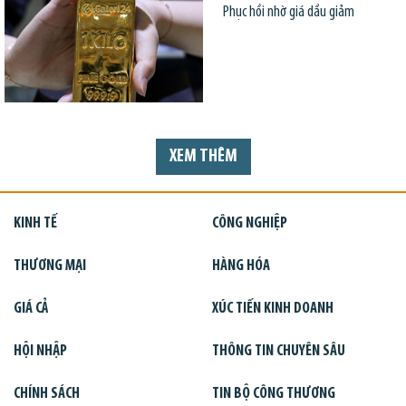
Phục hồi nhờ giá dầu giảm
XEM THÊM
KINH TẾ
CÔNG NGHIỆP
THƯƠNG MẠI
HÀNG HÓA
GIÁ CẢ
XÚC TIẾN KINH DOANH
HỘI NHẬP
THÔNG TIN CHUYÊN SÂU
CHÍNH SÁCH
TIN BỘ CÔNG THƯƠNG