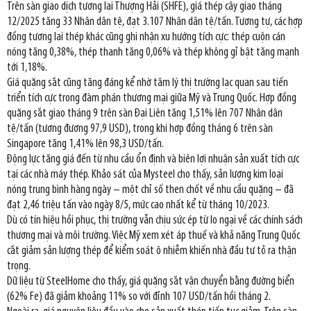
Trên sàn giao dịch tương lai Thượng Hải (SHFE), giá thép cây giao tháng
12/2025 tăng 33 Nhân dân tệ, đạt 3.107 Nhân dân tệ/tấn. Tương tự, các hợp
đồng tương lai thép khác cũng ghi nhận xu hướng tích cực: thép cuộn cán
nóng tăng 0,38%, thép thanh tăng 0,06% và thép không gỉ bật tăng mạnh
tới 1,18%.
Giá quặng sắt cũng tăng đáng kể nhờ tâm lý thị trường lạc quan sau tiến
triển tích cực trong đàm phán thương mại giữa Mỹ và Trung Quốc. Hợp đồng
quặng sắt giao tháng 9 trên sàn Đại Liên tăng 1,51% lên 707 Nhân dân
tệ/tấn (tương đương 97,9 USD), trong khi hợp đồng tháng 6 trên sàn
Singapore tăng 1,41% lên 98,3 USD/tấn.
Động lực tăng giá đến từ nhu cầu ổn định và biên lợi nhuận sản xuất tích cực
tại các nhà máy thép. Khảo sát của Mysteel cho thấy, sản lượng kim loại
nóng trung bình hàng ngày – một chỉ số then chốt về nhu cầu quặng – đã
đạt 2,46 triệu tấn vào ngày 8/5, mức cao nhất kể từ tháng 10/2023.
Dù có tín hiệu hồi phục, thị trường vẫn chịu sức ép từ lo ngại về các chính sách
thương mại và môi trường. Việc Mỹ xem xét áp thuế và khả năng Trung Quốc
cắt giảm sản lượng thép để kiểm soát ô nhiễm khiến nhà đầu tư tỏ ra thận
trọng.
Dữ liệu từ SteelHome cho thấy, giá quặng sắt vận chuyển bằng đường biển
(62% Fe) đã giảm khoảng 11% so với đỉnh 107 USD/tấn hồi tháng 2.