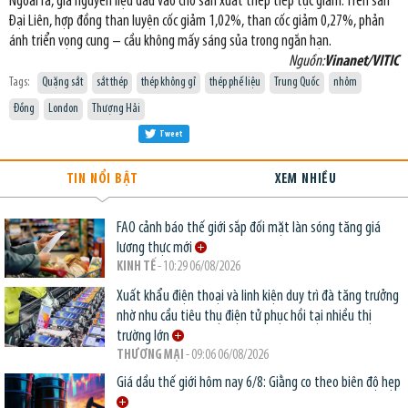
Ngoài ra, giá nguyên liệu đầu vào cho sản xuất thép tiếp tục giảm. Trên sàn
Đại Liên, hợp đồng than luyện cốc giảm 1,02%, than cốc giảm 0,27%, phản
ánh triển vọng cung – cầu không mấy sáng sủa trong ngắn hạn.
Nguồn:
Vinanet/VITIC
Tags:
Quặng sắt
sắt thép
thép không gỉ
thép phế liệu
Trung Quốc
nhôm
Đồng
London
Thượng Hải
Tweet
TIN NỔI BẬT
XEM NHIỀU
FAO cảnh báo thế giới sắp đối mặt làn sóng tăng giá
lương thực mới
KINH TẾ
- 10:29 06/08/2026
Xuất khẩu điện thoại và linh kiện duy trì đà tăng trưởng
nhờ nhu cầu tiêu thụ điện tử phục hồi tại nhiều thị
trường lớn
THƯƠNG MẠI
- 09:06 06/08/2026
Giá dầu thế giới hôm nay 6/8: Giằng co theo biên độ hẹp