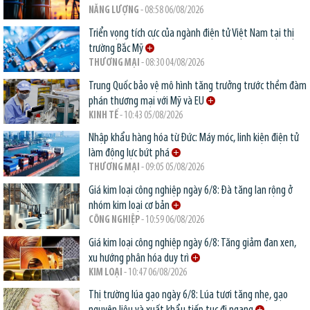
NĂNG LƯỢNG
- 08:58 06/08/2026
Triển vọng tích cực của ngành điện tử Việt Nam tại thị
trường Bắc Mỹ
THƯƠNG MẠI
- 08:30 04/08/2026
Trung Quốc bảo vệ mô hình tăng trưởng trước thềm đàm
phán thương mại với Mỹ và EU
KINH TẾ
- 10:43 05/08/2026
Nhập khẩu hàng hóa từ Đức: Máy móc, linh kiện điện tử
làm động lực bứt phá
THƯƠNG MẠI
- 09:05 05/08/2026
Giá kim loại công nghiệp ngày 6/8: Đà tăng lan rộng ở
nhóm kim loại cơ bản
CÔNG NGHIỆP
- 10:59 06/08/2026
Giá kim loại công nghiệp ngày 6/8: Tăng giảm đan xen,
xu hướng phân hóa duy trì
KIM LOẠI
- 10:47 06/08/2026
Thị trường lúa gạo ngày 6/8: Lúa tươi tăng nhẹ, gạo