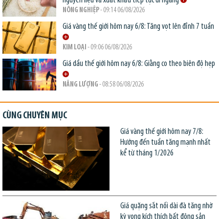
nguyên liệu và xuất khẩu tiếp tục đi ngang
NÔNG NGHIỆP
- 09:14 06/08/2026
Giá vàng thế giới hôm nay 6/8: Tăng vọt lên đỉnh 7 tuần
KIM LOẠI
- 09:06 06/08/2026
Giá dầu thế giới hôm nay 6/8: Giằng co theo biên độ hẹp
NĂNG LƯỢNG
- 08:58 06/08/2026
CÙNG CHUYÊN MỤC
Giá vàng thế giới hôm nay 7/8:
Hướng đến tuần tăng mạnh nhất
kể từ tháng 1/2026
Giá quặng sắt nối dài đà tăng nhờ
kỳ vọng kích thích bất động sản