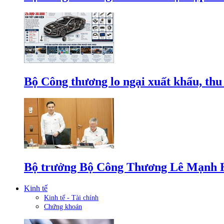
Bộ Công thương lo ngại xuất khẩu, thu
Bộ trưởng Bộ Công Thương Lê Mạnh Hùn
Kinh tế
Kinh tế - Tài chính
Chứng khoán