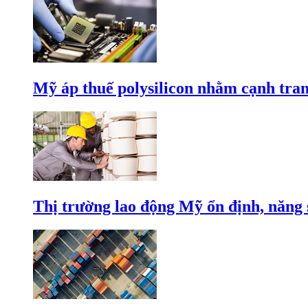
Mỹ áp thuế polysilicon nhằm cạnh tran
Thị trường lao động Mỹ ổn định, năng 