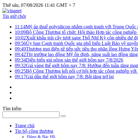
Thứ sáu, 07/08/2026 11:41 GMT + 7
Tin giờ chót
11:14
Mỹ áp thuế polysilicon nhằm cạnh tranh với Trung Quốc t
10:09
Bộ Công Thương tổ chức Hội thảo Hợp tác công nghiệp 
10:02
Xuất khẩu trái cây tươi sang Thổ Nhĩ Kỳ còn nhiều dư đị
09:56
Ủy ban Cạnh tranh Quốc gia phổ biến Luật Bảo vệ quyền 
09:49
Thương mại điện tử tiếp sức tiêu thụ nhãn lồng Hưng Yê
09:42
Thị trường lao động Mỹ ổn định, năng suất lao động tăng
09:34
Diễn biến giá nông sản thế giới hôm nay 7/8/2026
09:32
Giá vàng thế giới hôm nay 7/8: Hướng đến tuần tăng mạn
09:25
Bộ Công Thương kết nối cơ hội hợp tác công nghiệp với
09:17
Giá dầu thế giới hôm nay 7/8: Bật tăng trở lại
Tìm kiếm
Trang chủ
Tin bộ công thương
Đảng & Bác Hồ