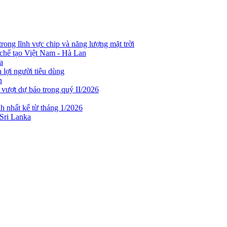
rong lĩnh vực chip và năng lượng mặt trời
chế tạo Việt Nam - Hà Lan
a
lợi người tiêu dùng
n
 vượt dự báo trong quý II/2026
h nhất kể từ tháng 1/2026
 Sri Lanka