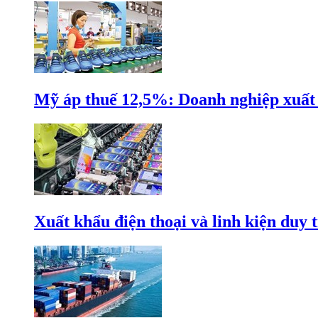
Mỹ áp thuế 12,5%: Doanh nghiệp xuất k
Xuất khẩu điện thoại và linh kiện duy t