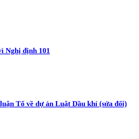
vì Nghị định 101
uận Tổ về dự án Luật Dầu khí (sửa đổi)