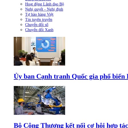
Hoạt động Lãnh đạo Bộ
Nghị quyết - Nghị định
Tự hào hàng Việt
Tin tuyên truyền
Chuyển đổi số
Chuyển đổi Xanh
Ủy ban Cạnh tranh Quốc gia phổ biến L
Bộ Công Thương kết nối cơ hội hợp tác