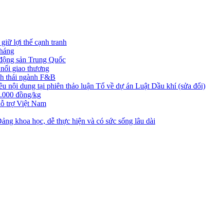
iữ lợi thế cạnh tranh
tháng
t động sản Trung Quốc
nối giao thương
nh thái ngành F&B
nội dung tại phiên thảo luận Tổ về dự án Luật Dầu khí (sửa đổi)
3.000 đồng/kg
ỗ trợ Việt Nam
ng khoa học, dễ thực hiện và có sức sống lâu dài