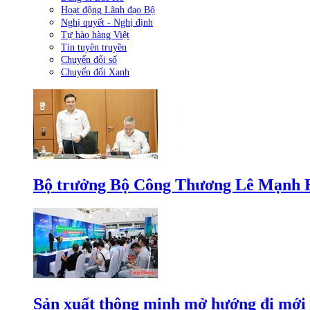
Hoạt động Lãnh đạo Bộ
Nghị quyết - Nghị định
Tự hào hàng Việt
Tin tuyên truyền
Chuyển đổi số
Chuyển đổi Xanh
Bộ trưởng Bộ Công Thương Lê Mạnh Hùn
Sản xuất thông minh mở hướng đi mới 