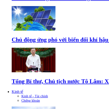
Chủ động ứng phó với biến đổi khí hậu
Tổng Bí thư, Chủ tịch nước Tô Lâm: Xâ
Kinh tế
Kinh tế - Tài chính
Chứng khoán