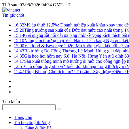
Thứ sáu, 07/08/2026 04:34 GMT + 7
Tin giờ chót
16:32
Mỹ áp thuế 12,5%: Doanh nghiệp xuất khẩu xoay trục để g
15:20
Tăng trưởng sản xuất của Đức đạt mức cao nhất trong 4 
15:14
Giá quặng sắt nối dài đà tăng nhờ kỳ vọng kích thích bấ
15:10
Nâng tầm thương mại Việt Nam - Liên bang Nga qua kết 
15:00
Vietfood & Beverage 2026: Mở không gian kết nối hệ si
14:43
Bộ trưởng Bộ Công Thương Lê Mạnh Hùng giải đáp nhiều 
14:35
Giá heo hơi hôm nay 6.8: Hà Nội, Hưng Yên giữ đỉnh 6
14:17
Sản xuất thông minh mở hướng đi mới cho công nghiệp h
12:51
Chủ động ứng phó với biến đổi khí hậu trong thời kỳ mới
11:42
Tổng Bí thư, Chủ tịch nước Tô Lâm: Xây dựng Điều lệ Đả
Tìm kiếm
Trang chủ
Tin bộ công thương
Đảng & Bác Hồ