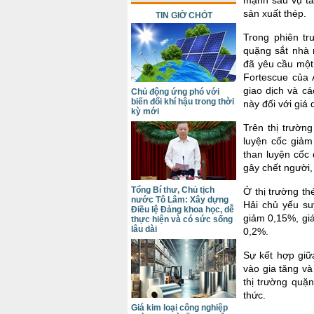
sản xuất thép.
TIN GIỜ CHÓT
Trong phiên tr
quặng sắt nhà
đã yêu cầu một
Fortescue của 
giao dịch và c
Chủ động ứng phó với
biến đổi khí hậu trong thời
này đối với giá
kỳ mới
Trên thị trường
luyện cốc giảm
than luyện cốc
gây chết người,
Tổng Bí thư, Chủ tịch
Ở thị trường t
nước Tô Lâm: Xây dựng
Hải chủ yếu su
Điều lệ Đảng khoa học, dễ
giảm 0,15%, giá
thực hiện và có sức sống
lâu dài
0,2%.
Sự kết hợp giữ
vào gia tăng và
thị trường quặn
thức.
Giá kim loại công nghiệp