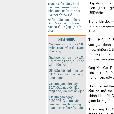
Hợp đồng quặng
Trung Quốc bảo vệ mô
hình tăng trưởng trước
Liên (DCE) g
thềm đàm phán thương
USD)/tấn.
mại với Mỹ và EU
Nhập khẩu hàng hóa từ
Trong khi đó, 
Đức: Máy móc, linh kiện
Singapore giảm
điện tử làm động lực bứt
phá
15/4.
Theo Hiệp hội 
XEM NHIỀU
Giá heo hơi hôm nay 4/8:
vào giai đoạn
Miền Trung và miền Nam
mưa nhiều và t
đi ngang
thường bị gián
Giá heo hơi hôm nay 5/8:
thụ các sản ph
Thị trường tiếp tục lùi nhẹ
tại nhiều nơi
Ông Xin Ge, Ph
Giá dầu thế giới hôm nay
tiêu thụ thép 
31/7: Điều chỉnh sau nhịp
trọng hơn, gây 
tăng mạnh
Giá lúa gạo hôm nay
Hiệp hội Sắt th
30/7: Gạo nguyên liệu
cầu có thể tr
tăng nhẹ, lúa tươi ổn định
chỉnh kịp thời.
Giá lúa gạo ngày
giảm lượng tồn 
3/8/2026: Gạo nguyên
liệu neo cao, thị trường
giao dịch chậm đầu tuần
Theo ông Xin G
mạnh sau vụ ta