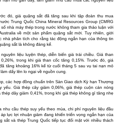
ước đó, giá quặng sắt đã tăng sau khi tập đoàn thu mua
 nước Trung Quốc China Mineral Resources Group (CMRG
 số nhà máy thép trong nước không tham gia thảo luận với
Australia về một sản phẩm quặng sắt mới. Tuy nhiên, giới
ác nhà phân tích cho rằng tác động ngắn hạn của thông tin
 quặng sắt là không đáng kể.
 nguyên liệu luyện thép, diễn biến giá trái chiều. Giá than
 0,26%, trong khi giá than cốc tăng 0,15%. Trước đó, giá
 đã tăng khoảng 16% kể từ cuối tháng 5 sau vụ tai nạn mỏ
 làm dấy lên lo ngại về nguồn cung.
hép, các hợp đồng chuẩn trên Sàn Giao dịch Kỳ hạn Thượng
y yếu. Giá thép cây giảm 0,06%, giá thép cuộn cán nóng
 thép dây giảm 0,41%, trong khi giá thép không gỉ tăng nhẹ
a nhu cầu thép suy yếu theo mùa, chi phí nguyên liệu đầu
 áp lực lợi nhuận giảm đang khiến triển vọng ngắn hạn của
g sắt và thép Trung Quốc tiếp tục đối mặt với nhiều thách