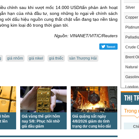
điều chỉnh sau khi vượt mốc 14.000 USD/tấn phản ánh hoạt
Silver
ngắn hạn của nhà đầu tư, song những lo ngại về chính sách
Copper
g với dấu hiệu nguồn cung thắt chặt vẫn đang tạo nền tảng
rường kim loại đỏ trong thời gian tới.
Platinu
Nguồn: VINANET/VITIC/Reuters
Palladi
Tweet
Crude O
Brent Oi
g
giá nhôm
giá nikel
giá thiếc
sàn Thượng Hải
Natural
Gasoli
London 
US Whe
THỊ 
US Cor
Trong
ới hôm
Giá vàng thế giới hôm
Giá quặng sắt ngày
US Soy
t lên
nay 5/8: Phục hồi nhờ
4/8/2026 giảm do tình
giá dầu giảm
trạng dư cung kéo dài
US Coff
Chỉ
US Sug