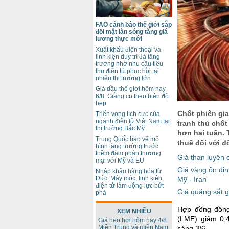
FAO cảnh báo thế giới sắp
đối mặt làn sóng tăng giá
lương thực mới
Xuất khẩu điện thoại và
linh kiện duy trì đà tăng
trưởng nhờ nhu cầu tiêu
thụ điện tử phục hồi tại
nhiều thị trường lớn
Giá dầu thế giới hôm nay
6/8: Giằng co theo biên độ
hẹp
Chốt phiên gia
Triển vọng tích cực của
ngành điện tử Việt Nam tại
tranh thủ chốt
thị trường Bắc Mỹ
hơn hai tuần.
Trung Quốc bảo vệ mô
thuế đối với đ
hình tăng trưởng trước
thềm đàm phán thương
Giá than luyện 
mại với Mỹ và EU
Giá vàng ổn địn
Nhập khẩu hàng hóa từ
Đức: Máy móc, linh kiện
Mỹ - Iran
điện tử làm động lực bứt
Giá quặng sắt g
phá
Hợp đồng đồng
XEM NHIỀU
(LME) giảm 0,4
Giá heo hơi hôm nay 4/8:
Miền Trung và miền Nam
sáng 3/6.