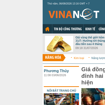
Thứ năm, 06/08/2026 13:16 GMT + 7
TIN BỘ CÔNG THƯƠNG
KINH TẾ
CÔNG
Giá vàng thế giới hôm
31/7: Hướng tới tháng
đầu tiên sau 4 tháng
09:18 31/07/2026
HÀNG HÓA
Kim loại
Năng lượ
Giá đồng
Phương Thúy
đỉnh hai
11:08 03/06/2026
hiện
NỔI BẬT TRANG CHỦ