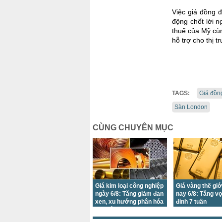
Việc giá đồng 
động chốt lời 
thuế của Mỹ cùn
hỗ trợ cho thị t
TAGS:
Giá đồn
Sàn London
CÙNG CHUYÊN MỤC
Giá kim loại công nghiệp
Giá vàng thế gi
ngày 6/8: Tăng giảm đan
nay 6/8: Tăng vọ
xen, xu hướng phân hóa
đỉnh 7 tuần
duy trì