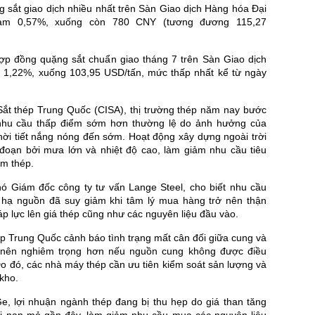
 sắt giao dịch nhiều nhất trên Sàn Giao dịch Hàng hóa Đại
iảm 0,57%, xuống còn 780 CNY (tương đương 115,27
hợp đồng quặng sắt chuẩn giao tháng 7 trên Sàn Giao dịch
 1,22%, xuống 103,95 USD/tấn, mức thấp nhất kể từ ngày
Sắt thép Trung Quốc (CISA), thị trường thép năm nay bước
 nhu cầu thấp điểm sớm hơn thường lệ do ảnh hưởng của
hời tiết nắng nóng đến sớm. Hoạt động xây dựng ngoài trời
 đoạn bởi mưa lớn và nhiệt độ cao, làm giảm nhu cầu tiêu
ẩm thép.
ó Giám đốc công ty tư vấn Lange Steel, cho biết nhu cầu
ở hạ nguồn đã suy giảm khi tâm lý mua hàng trở nên thận
áp lực lên giá thép cũng như các nguyên liệu đầu vào.
ép Trung Quốc cảnh báo tình trạng mất cân đối giữa cung và
ở nên nghiêm trọng hơn nếu nguồn cung không được điều
 Do đó, các nhà máy thép cần ưu tiên kiểm soát sản lượng và
kho.
e, lợi nhuận ngành thép đang bị thu hẹp do giá than tăng
i nạn mỏ gần đây, làm giảm nhu cầu mua các nguyên liệu