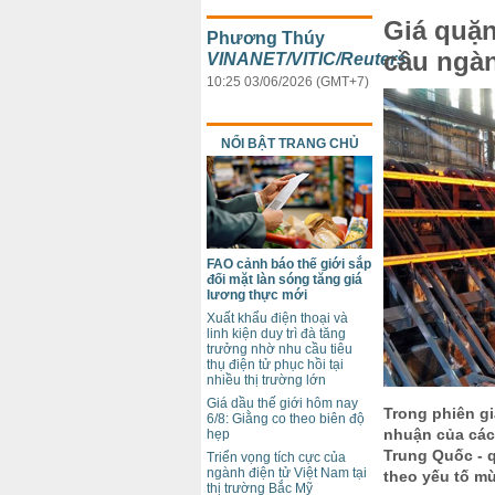
Giá quặn
Phương Thúy
cầu ngàn
VINANET/VITIC/Reuters
10:25 03/06/2026 (GMT+7)
NỔI BẬT TRANG CHỦ
FAO cảnh báo thế giới sắp
đối mặt làn sóng tăng giá
lương thực mới
Xuất khẩu điện thoại và
linh kiện duy trì đà tăng
trưởng nhờ nhu cầu tiêu
thụ điện tử phục hồi tại
nhiều thị trường lớn
Giá dầu thế giới hôm nay
Trong phiên gi
6/8: Giằng co theo biên độ
nhuận của các 
hẹp
Trung Quốc - q
Triển vọng tích cực của
ngành điện tử Việt Nam tại
theo yếu tố mù
thị trường Bắc Mỹ