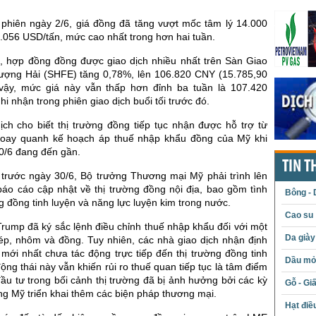
 phiên ngày 2/6, giá đồng đã tăng vượt mốc tâm lý 14.000
.056 USD/tấn, mức cao nhất trong hơn hai tuần.
, hợp đồng đồng được giao dịch nhiều nhất trên Sàn Giao
ượng Hải (SHFE) tăng 0,78%, lên 106.820 CNY (15.785,90
vậy, mức giá này vẫn thấp hơn đỉnh ba tuần là 107.420
i nhận trong phiên giao dịch buổi tối trước đó.
ịch cho biết thị trường đồng tiếp tục nhận được hỗ trợ từ
xoay quanh kế hoạch áp thuế nhập khẩu đồng của Mỹ khi
0/6 đang đến gần.
TIN T
 trước ngày 30/6, Bộ trưởng Thương mại Mỹ phải trình lên
áo cáo cập nhật về thị trường đồng nội địa, bao gồm tình
Bông - 
 đồng tinh luyện và năng lực luyện kim trong nước.
Cao su
rump đã ký sắc lệnh điều chỉnh thuế nhập khẩu đối với một
Da giày
ép, nhôm và đồng. Tuy nhiên, các nhà giao dịch nhận định
mới nhất chưa tác động trực tiếp đến thị trường đồng tinh
Dầu mỏ 
động thái này vẫn khiến rủi ro thuế quan tiếp tục là tâm điểm
đầu tư trong bối cảnh thị trường đã bị ảnh hưởng bởi các kỳ
Gỗ - Gi
g Mỹ triển khai thêm các biện pháp thương mại.
Hạt điề