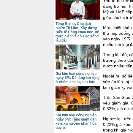
Yếu tố hỗ trợ 
đang trở nên t
Mỹ và LME tiếp 
giữa các thị trư
Tổng Bí thư, Chủ tịch
Mức chiết khấu
nước Tô Lâm: Xây dựng
Điều lệ Đảng khoa học, dễ
thu hẹp xuống 
thực hiện và có sức sống
vào ngày 19/5. 
lâu dài
nhiều kim loại 
Trong khi đó, c
trường theo dõ
được nhiều tiến
Giá kim loại công nghiệp
Ngoài ra, số l
ngày 6/8: Đà tăng lan rộng
sức ép lên thị 
ở nhóm kim loại cơ bản
làm giảm kỳ vọn
Trên Sàn Giao d
yếu giảm giá. 
0,32%, giá nike
Giá kim loại công nghiệp
Ngược lại, trên
ngày 6/8: Tăng giảm đan
xen, xu hướng phân hóa
0,22%,giá kẽm 
duy trì
trong khi giá ni