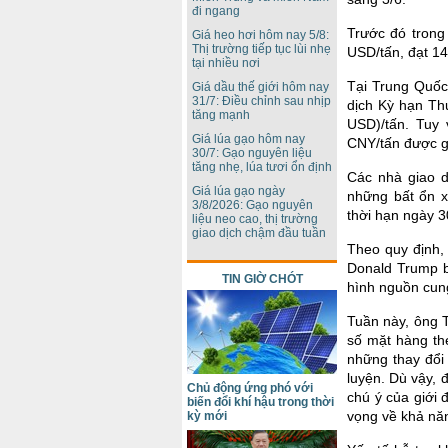
đi ngang
Trước đó trong
Giá heo hơi hôm nay 5/8:
Thị trường tiếp tục lùi nhẹ
USD/tấn, đạt 14
tại nhiều nơi
Tại Trung Quốc
Giá dầu thế giới hôm nay
31/7: Điều chỉnh sau nhịp
dịch Kỳ hạn Th
tăng mạnh
USD)/tấn. Tuy 
Giá lúa gạo hôm nay
CNY/tấn được gh
30/7: Gạo nguyên liệu
tăng nhẹ, lúa tươi ổn định
Các nhà giao d
Giá lúa gạo ngày
những bất ổn 
3/8/2026: Gạo nguyên
thời hạn ngày 3
liệu neo cao, thị trường
giao dịch chậm đầu tuần
Theo quy định,
Donald Trump b
TIN GIỜ CHÓT
hình nguồn cung
Tuần này, ông T
số mặt hàng th
những thay đổi 
luyện. Dù vậy, 
Chủ động ứng phó với
chú ý của giới 
biến đổi khí hậu trong thời
vọng về khả năn
kỳ mới