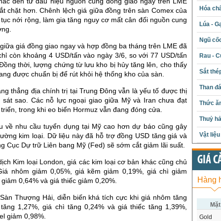
khác đến từ dấu hiệu nguồn cung đồng giao ngay trên LME
Hóa chấ
hắt chặt hơn. Chênh lệch giá giữa đồng trên sàn Comex của
tục nới rộng, làm gia tăng nguy cơ mất cân đối nguồn cung
Lúa - G
ờng.
Ngũ cố
 giữa giá đồng giao ngay và hợp đồng ba tháng trên LME đã
chỉ còn khoảng 4 USD/tấn vào ngày 3/6, so với 77 USD/tấn
Rau - C
Đồng thời, lượng chứng từ lưu kho bị hủy tăng lên, cho thấy
Sắt thé
đang được chuẩn bị để rút khỏi hệ thống kho của sàn.
Than đ
ăng thẳng địa chính trị tại Trung Đông vẫn là yếu tố được thị
i sát sao. Các nỗ lực ngoại giao giữa Mỹ và Iran chưa đạt
Thức ăn
 triển, trong khi eo biển Hormuz vẫn đang đóng cửa.
Thuỷ hả
iệu về nhu cầu tuyển dụng tại Mỹ cao hơn dự báo cũng gây
Vật liệ
trường kim loại. Dữ liệu này đã hỗ trợ đồng USD tăng giá và
g Cục Dự trữ Liên bang Mỹ (Fed) sẽ sớm cắt giảm lãi suất.
GIÁ C
ịch Kim loại London, giá các kim loại cơ bản khác cũng chủ
Giá nhôm giảm 0,05%, giá kẽm giảm 0,19%, giá chì giảm
Hàng 
l giảm 0,64% và giá thiếc giảm 0,20%.
 Sàn Thượng Hải, diễn biến khá tích cực khi giá nhôm tăng
Mặt
tăng 1,27%, giá chì tăng 0,24% và giá thiếc tăng 1,39%,
kel giảm 0,98%.
Gold