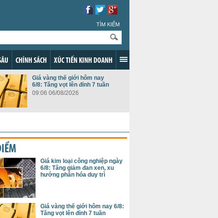
TÌM KIẾM
SÂU
CHÍNH SÁCH
XÚC TIẾN KINH DOANH
Giá vàng thế giới hôm nay
6/8: Tăng vọt lên đỉnh 7 tuần
09:06 06/08/2026
ĐIỂM
Giá kim loại công nghiệp ngày
6/8: Tăng giảm đan xen, xu
hướng phân hóa duy trì
Giá vàng thế giới hôm nay 6/8:
Tăng vọt lên đỉnh 7 tuần