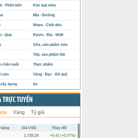
t - Phân bón
Kim loại màu
ạo
Mía - Đường
c
Nhựa - Chất dẻo
ủ - Quả
Rượu - Bia - NGK
p
Sữa, sản phẩm sữa
á
Thịt, sản phẩm thịt
 chăn nuôi
Thực phẩm
i sản
Vàng - Bạc - Đá quý
u xây dựng
Xe
Ả TRỰC TUYẾN
hóa
Vàng
Tỷ giá
 hàng
Giá USD
Thay đổi
1,735.25
+6.45 (+0.37%)