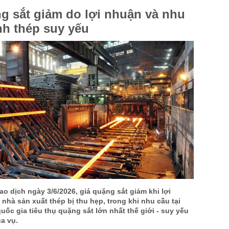
g sắt giảm do lợi nhuận và nhu
US Cott
h thép suy yếu
London
US Coc
Rough 
Nguồn Fi
ao dịch ngày 3/6/2026, giá quặng sắt giảm khi lợi
nhà sản xuất thép bị thu hẹp, trong khi nhu cầu tại
uốc gia tiêu thụ quặng sắt lớn nhất thế giới - suy yếu
a vụ.