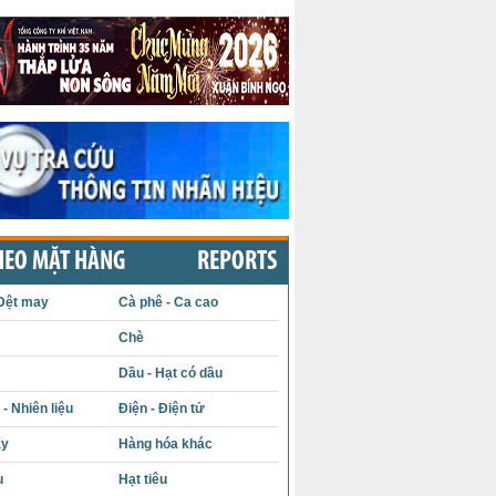
HEO MẶT HÀNG
REPORTS
Dệt may
Cà phê - Ca cao
Chè
Dầu - Hạt có dầu
- Nhiên liệu
Điện - Điện tử
ấy
Hàng hóa khác
u
Hạt tiêu