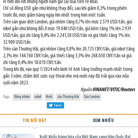
rẻ hơn đối với những người nắm giữ các loại tiền tệ khác.
Chỉ số đồng USD gần như không thay đổi, sau khi giảm 0,3% trong phiên
trước đó, mức giảm hàng ngày lớn nhất trong hơn một tuần.
Trên sàn giao dịch London, giá nhôm tăng 0,7% lên mức 2.579 USD/tấn, giá
nikel gần như không đổi ở mức 19.040 USD/tấn, giá kẽm tăng 1% lên 2.939
USD/tấn, giá chì tăng 0,4% lên 2.241,50 USD/tấn và giá thiếc tăng 1% lên
32.900 USD/tấn.
Trên sàn Thượng Hải, giá nhôm tăng 0,8% lên 20.725 CNY/tấn, giá nikel tăng
2,3% lên 144.760 CNY/tấn, giá thiếc tăng 3,3% lên 268.050 CNY/tấn và giá
chì tăng 0,4% lên 18.070 CNY/tấn.
Trong khi đó, vào quý 1/2024 nền kinh tế Anh tăng trưởng mạnh nhất trong
gần 3 năm, chấm dứt cuộc suy thoái nhẹ mà nước này đã trải qua vào nửa
cuối năm 2023.
Nguồn:
VINANET/VITIC/Reuters
Tags:
Đồng nhôm
nikel
thiếc
sàn Thượng Hải
Sàn London
Tweet
TIN NỔI BẬT
XEM NHIỀU
Xuất khẩu hàng hóa của Việt Nam sang Hàn Quốc đạt