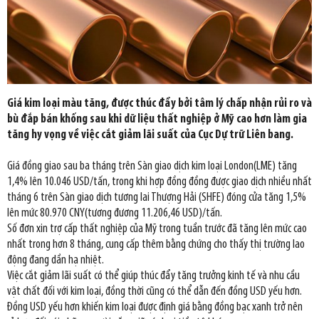
Giá kim loại màu tăng, được thúc đẩy bởi tâm lý chấp nhận rủi ro và
bù đắp bán khống sau khi dữ liệu thất nghiệp ở Mỹ cao hơn làm gia
tăng hy vọng về việc cắt giảm lãi suất của Cục Dự trữ Liên bang.
Giá đồng giao sau ba tháng trên Sàn giao dịch kim loại London(LME) tăng
1,4% lên 10.046 USD/tấn, trong khi hợp đồng đồng được giao dịch nhiều nhất
tháng 6 trên Sàn giao dịch tương lai Thượng Hải (SHFE) đóng cửa tăng 1,5%
lên mức 80.970 CNY(tương đương 11.206,46 USD)/tấn.
Số đơn xin trợ cấp thất nghiệp của Mỹ trong tuần trước đã tăng lên mức cao
nhất trong hơn 8 tháng, cung cấp thêm bằng chứng cho thấy thị trường lao
động đang dần hạ nhiệt.
Việc cắt giảm lãi suất có thể giúp thúc đẩy tăng trưởng kinh tế và nhu cầu
vật chất đối với kim loại, đồng thời cũng có thể dẫn đến đồng USD yếu hơn.
Đồng USD yếu hơn khiến kim loại được định giá bằng đồng bạc xanh trở nên