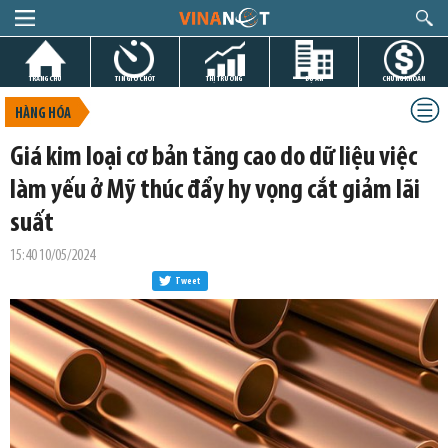
TRANG CHỦ
TIN GIỜ CHÓT
THỊ TRƯỜNG
DỰ ÁN
CHỨNG KHOÁN
HÀNG HÓA
Giá kim loại cơ bản tăng cao do dữ liệu việc
làm yếu ở Mỹ thúc đẩy hy vọng cắt giảm lãi
suất
15:40 10/05/2024
Tweet