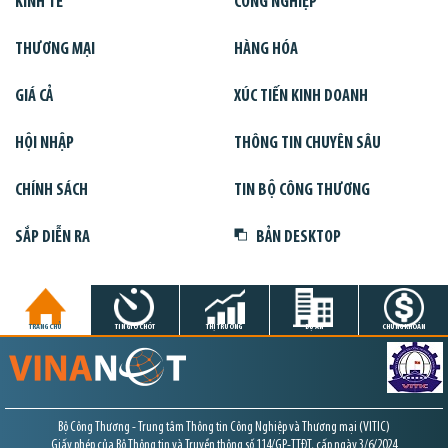
KINH TẾ
CÔNG NGHIỆP
THƯƠNG MẠI
HÀNG HÓA
GIÁ CẢ
XÚC TIẾN KINH DOANH
HỘI NHẬP
THÔNG TIN CHUYÊN SÂU
CHÍNH SÁCH
TIN BỘ CÔNG THƯƠNG
SẮP DIỄN RA
BẢN DESKTOP
TRANG CHỦ
TIN GIỜ CHÓT
THỊ TRƯỜNG
DỰ ÁN
CHỨNG KHOÁN
Bộ Công Thương - Trung tâm Thông tin Công Nghiệp và Thương mại (VITIC)
Giấy phép của Bộ Thông tin và Truyền thông số 114/GP-TTĐT, cấp ngày 3/6/2024