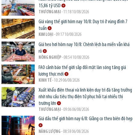
15,86 tỷ USD
THƯƠNG MẠI
- 11:18 10/08/2026
Giá vàng thế giới hôm nay 10/8: Duy trì ở vùng đỉnh 7
tuần
KIM LOẠI
- 09:17 10/08/2026
Giá heo hơi hôm nay 10/8: Chênh lệch ba miền vẫn khá
rõ
NÔNG NGHIỆP
- 08:54 10/08/2026
FAO cảnh báo thế giới sắp đối mặt làn sóng tăng giá
lương thực mới
KINH TẾ
- 10:29 06/08/2026
Xuất khẩu điện thoại và linh kiện duy trì đà tăng trưởng
nhờ nhu cầu tiêu thụ điện tử phục hồi tại nhiều thị
trường lớn
THƯƠNG MẠI
- 09:06 06/08/2026
Giá dầu thế giới hôm nay 6/8: Giằng co theo biên độ hẹp
NĂNG LƯỢNG
- 08:58 06/08/2026