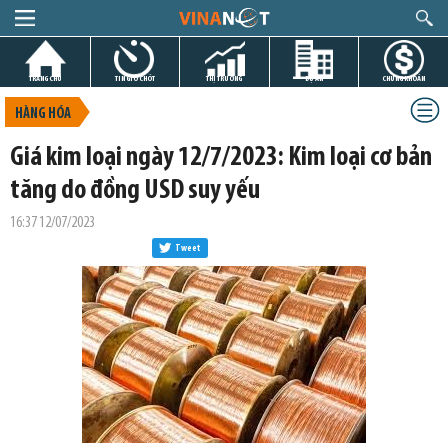
TRANG CHỦ
TIN GIỜ CHÓT
THỊ TRƯỜNG
DỰ ÁN
CHỨNG KHOÁN
HÀNG HÓA
Giá kim loại ngày 12/7/2023: Kim loại cơ bản
tăng do đồng USD suy yếu
16:37 12/07/2023
Tweet