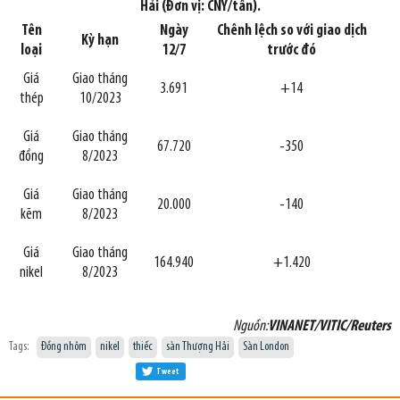
Hải (Đơn vị: CNY/tấn).
Tên
Ngày
Chênh lệch so với giao dịch
Kỳ hạn
loại
12/7
trước đó
Giá
Giao tháng
3.691
+14
thép
10/2023
Giá
Giao tháng
67.720
-350
đồng
8/2023
Giá
Giao tháng
20.000
-140
kẽm
8/2023
Giá
Giao tháng
164.940
+1.420
nikel
8/2023
Nguồn:
VINANET/VITIC/Reuters
Tags:
Đồng nhôm
nikel
thiếc
sàn Thượng Hải
Sàn London
Tweet