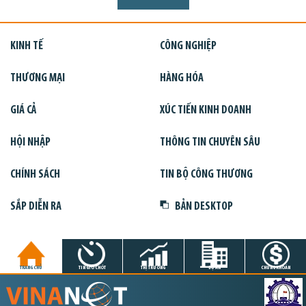
KINH TẾ
CÔNG NGHIỆP
THƯƠNG MẠI
HÀNG HÓA
GIÁ CẢ
XÚC TIẾN KINH DOANH
HỘI NHẬP
THÔNG TIN CHUYÊN SÂU
CHÍNH SÁCH
TIN BỘ CÔNG THƯƠNG
SẮP DIỄN RA
BẢN DESKTOP
TRANG CHỦ
TIN GIỜ CHÓT
THỊ TRƯỜNG
DỰ ÁN
CHỨNG KHOÁN