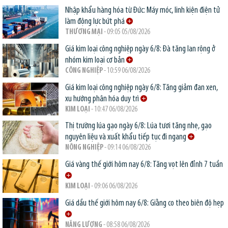
Nhập khẩu hàng hóa từ Đức: Máy móc, linh kiện điện tử
làm động lực bứt phá
THƯƠNG MẠI
- 09:05 05/08/2026
Giá kim loại công nghiệp ngày 6/8: Đà tăng lan rộng ở
nhóm kim loại cơ bản
CÔNG NGHIỆP
- 10:59 06/08/2026
Giá kim loại công nghiệp ngày 6/8: Tăng giảm đan xen,
xu hướng phân hóa duy trì
KIM LOẠI
- 10:47 06/08/2026
Thị trường lúa gạo ngày 6/8: Lúa tươi tăng nhẹ, gạo
nguyên liệu và xuất khẩu tiếp tục đi ngang
NÔNG NGHIỆP
- 09:14 06/08/2026
Giá vàng thế giới hôm nay 6/8: Tăng vọt lên đỉnh 7 tuần
KIM LOẠI
- 09:06 06/08/2026
Giá dầu thế giới hôm nay 6/8: Giằng co theo biên độ hẹp
NĂNG LƯỢNG
- 08:58 06/08/2026