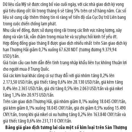
Dữ liệu của Mỹ sẽ được công bố vào cuối ngày, với các nhà giao dịch kỳ vọng
giá tiêu dùng cốt lõi trong tháng 6 sẽ tăng 5% trên cơ sở hàng năm. Các số
liệu sẽ cung cấp thêm thông tin rõ ràng về tiến độ của Cục Dự trữ Liên bang
trong cuộc chiến chống lạm phát.
Nhu cầu về đồng, được sử dụng rộng rãi trong các lĩnh vực năng lượng, xây
dựng và vận tải, vẫn chậm trong mùa hè và sự phục hồi kinh tế yếu ớt.
Hợp đồng đồng giao tháng 8 được giao dịch nhiều nhất trên Sàn giao dịch kỳ
hạn Thượng Hải giảm 0,7% xuống 67.620 NDT (tương đương 9.379,94
USD)/tấn.
Giá toàn cầu cao hơn dẫn đến tình trạng nhập khẩu liên tục không thuận lợi
cho người mua ở Trung Quốc.
Giá các kim loại khác cũng có sự thay đổi với giá nhôm tăng 0,2% lên
2.173,50 USD/tấn, giá thiếc tăng 0,6% lên 28.130 USD/tấn, giá kẽm tăng
0,4% lên 2.365 USD/tấn, giá chì tăng 0,5% lên 2.063 USD/tấn và giá nikel
tăng 1,3% lên 20.975 USD/tấn.
Trên sàn giao dịch Thượng Hải, giá nhôm giảm 0,1% xuống 18.045 CNY/tấn,
giá kẽm giảm 0,1% xuống 18.045 CNY/tấn, giá chì giảm 0,5% xuống 15.490
CNY/tấn, trong khi giá nikel có xu hướng tăng 0,2% lên 163.840 CNY/tấn và
giá thiếc tăng 0,6% lên 231,11 0 CNY/tấn.
Bảng giá giao dịch tương lai của một số kim loại trên Sàn Thượng