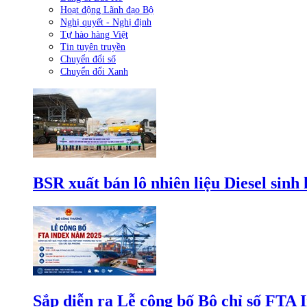
Hoạt động Lãnh đạo Bộ
Nghị quyết - Nghị định
Tự hào hàng Việt
Tin tuyên truyền
Chuyển đổi số
Chuyển đổi Xanh
BSR xuất bán lô nhiên liệu Diesel sinh
Sắp diễn ra Lễ công bố Bộ chỉ số FTA