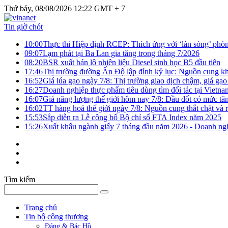
Thứ bảy, 08/08/2026 12:22 GMT + 7
Tin giờ chót
10:00
Thực thi Hiệp định RCEP: Thích ứng với ‘làn sóng’ phò
09:07
Lạm phát tại Ba Lan gia tăng trong tháng 7/2026
08:20
BSR xuất bán lô nhiên liệu Diesel sinh học B5 đầu tiên
17:46
Thị trường đường Ấn Độ lập đỉnh kỷ lục: Nguồn cung kha
16:52
Giá lúa gạo ngày 7/8: Thị trường giao dịch chậm, giá gạo
16:27
Doanh nghiệp thực phẩm tiêu dùng tìm đối tác tại Vietna
16:07
Giá năng lượng thế giới hôm nay 7/8: Dầu đốt có mức tăn
16:02
TT hàng hoá thế giới ngày 7/8: Nguồn cung thắt chặt và rủ
15:53
Sắp diễn ra Lễ công bố Bộ chỉ số FTA Index năm 2025
15:26
Xuất khẩu ngành giấy 7 tháng đầu năm 2026 - Doanh ngh
Tìm kiếm
Trang chủ
Tin bộ công thương
Đảng & Bác Hồ