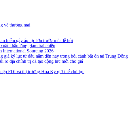
ng vệ thương mại
n hiếm gây áp lực lớn trước mùa lễ hội
 xuất khẩu tăng giảm trái chiều
m International Sourcing 2026
g giá kỷ lục từ đầu năm đến nay trong bối cảnh bất ổn tại Trung Đông
i ro địa chính trị đã tạo động lực mới cho giá
iệp FDI và thị trường Hoa Kỳ giữ thế chủ lực