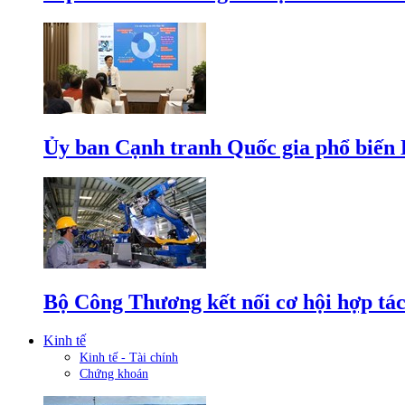
Ủy ban Cạnh tranh Quốc gia phổ biến L
Bộ Công Thương kết nối cơ hội hợp tác
Kinh tế
Kinh tế - Tài chính
Chứng khoán