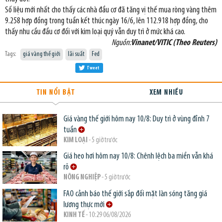
Số liệu mới nhất cho thấy các nhà đầu cơ đã tăng vị thế mua ròng vàng thêm
9.258 hợp đồng trong tuần kết thúc ngày 16/6, lên 112.918 hợp đồng, cho
thấy nhu cầu đầu cơ đối với kim loại quý vẫn duy trì ở mức khá cao.
Nguồn:
Vinanet/VITIC (Theo Reuters)
Tags:
giá vàng thế giới
lãi suất
Fed
Tweet
TIN NỔI BẬT
XEM NHIỀU
Giá vàng thế giới hôm nay 10/8: Duy trì ở vùng đỉnh 7
tuần
KIM LOẠI
- 5 giờ trước
Giá heo hơi hôm nay 10/8: Chênh lệch ba miền vẫn khá
rõ
NÔNG NGHIỆP
- 5 giờ trước
FAO cảnh báo thế giới sắp đối mặt làn sóng tăng giá
lương thực mới
KINH TẾ
- 10:29 06/08/2026