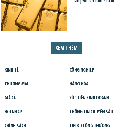
Tăng vọt lên đỉnh 7 tuần
XEM THÊM
KINH TẾ
CÔNG NGHIỆP
THƯƠNG MẠI
HÀNG HÓA
GIÁ CẢ
XÚC TIẾN KINH DOANH
HỘI NHẬP
THÔNG TIN CHUYÊN SÂU
CHÍNH SÁCH
TIN BỘ CÔNG THƯƠNG