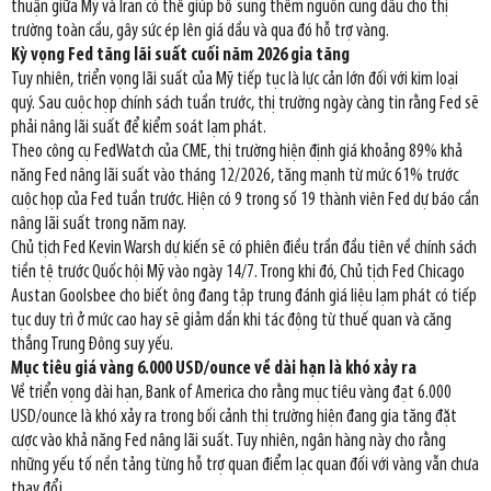
thuận giữa Mỹ và Iran có thể giúp bổ sung thêm nguồn cung dầu cho thị
trường toàn cầu, gây sức ép lên giá dầu và qua đó hỗ trợ vàng.
Kỳ vọng Fed tăng lãi suất cuối năm 2026 gia tăng
Tuy nhiên, triển vọng lãi suất của Mỹ tiếp tục là lực cản lớn đối với kim loại
quý. Sau cuộc họp chính sách tuần trước, thị trường ngày càng tin rằng Fed sẽ
phải nâng lãi suất để kiểm soát lạm phát.
Theo công cụ FedWatch của CME, thị trường hiện định giá khoảng 89% khả
năng Fed nâng lãi suất vào tháng 12/2026, tăng mạnh từ mức 61% trước
cuộc họp của Fed tuần trước. Hiện có 9 trong số 19 thành viên Fed dự báo cần
nâng lãi suất trong năm nay.
Chủ tịch Fed Kevin Warsh dự kiến sẽ có phiên điều trần đầu tiên về chính sách
tiền tệ trước Quốc hội Mỹ vào ngày 14/7. Trong khi đó, Chủ tịch Fed Chicago
Austan Goolsbee cho biết ông đang tập trung đánh giá liệu lạm phát có tiếp
tục duy trì ở mức cao hay sẽ giảm dần khi tác động từ thuế quan và căng
thẳng Trung Đông suy yếu.
Mục tiêu giá vàng 6.000 USD/ounce về dài hạn là khó xảy ra
Về triển vọng dài hạn, Bank of America cho rằng mục tiêu vàng đạt 6.000
USD/ounce là khó xảy ra trong bối cảnh thị trường hiện đang gia tăng đặt
cược vào khả năng Fed nâng lãi suất. Tuy nhiên, ngân hàng này cho rằng
những yếu tố nền tảng từng hỗ trợ quan điểm lạc quan đối với vàng vẫn chưa
thay đổi.