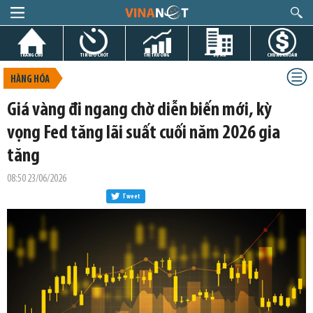
TRANG CHỦ
TIN GIỜ CHÓT
THỊ TRƯỜNG
DỰ ÁN
CHỨNG KHOÁN
HÀNG HÓA
Giá vàng đi ngang chờ diễn biến mới, kỳ
vọng Fed tăng lãi suất cuối năm 2026 gia
tăng
08:50 23/06/2026
Tweet