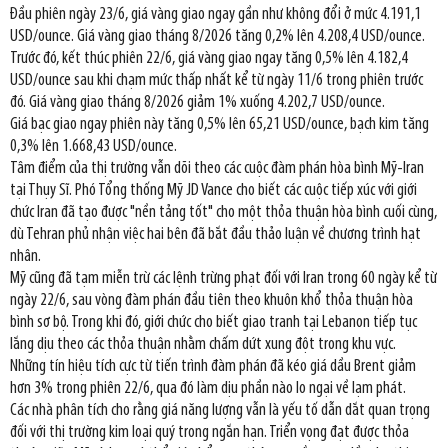
Đầu phiên ngày 23/6, giá vàng giao ngay gần như không đổi ở mức 4.191,1
USD/ounce. Giá vàng giao tháng 8/2026 tăng 0,2% lên 4.208,4 USD/ounce.
Trước đó, kết thúc phiên 22/6, giá vàng giao ngay tăng 0,5% lên 4.182,4
USD/ounce sau khi chạm mức thấp nhất kể từ ngày 11/6 trong phiên trước
đó. Giá vàng giao tháng 8/2026 giảm 1% xuống 4.202,7 USD/ounce.
Giá bạc giao ngay phiên này tăng 0,5% lên 65,21 USD/ounce, bạch kim tăng
0,3% lên 1.668,43 USD/ounce.
Tâm điểm của thị trường vẫn dõi theo các cuộc đàm phán hòa bình Mỹ-Iran
tại Thụy Sĩ. Phó Tổng thống Mỹ JD Vance cho biết các cuộc tiếp xúc với giới
chức Iran đã tạo được "nền tảng tốt" cho một thỏa thuận hòa bình cuối cùng,
dù Tehran phủ nhận việc hai bên đã bắt đầu thảo luận về chương trình hạt
nhân.
Mỹ cũng đã tạm miễn trừ các lệnh trừng phạt đối với Iran trong 60 ngày kể từ
ngày 22/6, sau vòng đàm phán đầu tiên theo khuôn khổ thỏa thuận hòa
bình sơ bộ. Trong khi đó, giới chức cho biết giao tranh tại Lebanon tiếp tục
lắng dịu theo các thỏa thuận nhằm chấm dứt xung đột trong khu vực.
Những tín hiệu tích cực từ tiến trình đàm phán đã kéo giá dầu Brent giảm
hơn 3% trong phiên 22/6, qua đó làm dịu phần nào lo ngại về lạm phát.
Các nhà phân tích cho rằng giá năng lượng vẫn là yếu tố dẫn dắt quan trọng
đối với thị trường kim loại quý trong ngắn hạn. Triển vọng đạt được thỏa