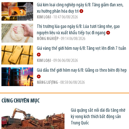
Giá kim loại công nghiệp ngày 6/8: Tăng giảm đan xen,
xu hướng phân hóa duy trì
KIM LOẠI
- 10:47 06/08/2026
Thị trường lúa gạo ngày 6/8: Lúa tươi tăng nhẹ, gạo
nguyên liệu và xuất khẩu tiếp tục đi ngang
NÔNG NGHIỆP
- 09:14 06/08/2026
Giá vàng thế giới hôm nay 6/8: Tăng vọt lên đỉnh 7 tuần
KIM LOẠI
- 09:06 06/08/2026
Giá dầu thế giới hôm nay 6/8: Giằng co theo biên độ hẹp
NĂNG LƯỢNG
- 08:58 06/08/2026
CÙNG CHUYÊN MỤC
Giá quặng sắt nối dài đà tăng nhờ
kỳ vọng kích thích bất động sản
Trung Quốc