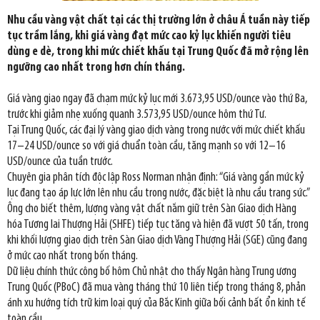
Nhu cầu vàng vật chất tại các thị trường lớn ở châu Á tuần này tiếp
tục trầm lắng, khi giá vàng đạt mức cao kỷ lục khiến người tiêu
dùng e dè, trong khi mức chiết khấu tại Trung Quốc đã mở rộng lên
ngưỡng cao nhất trong hơn chín tháng.
Giá vàng giao ngay đã chạm mức kỷ lục mới 3.673,95 USD/ounce vào thứ Ba,
trước khi giảm nhẹ xuống quanh 3.573,95 USD/ounce hôm thứ Tư.
Tại Trung Quốc, các đại lý vàng giao dịch vàng trong nước với mức chiết khấu
17–24 USD/ounce so với giá chuẩn toàn cầu, tăng mạnh so với 12–16
USD/ounce của tuần trước.
Chuyên gia phân tích độc lập Ross Norman nhận định: “Giá vàng gần mức kỷ
lục đang tạo áp lực lớn lên nhu cầu trong nước, đặc biệt là nhu cầu trang sức.”
Ông cho biết thêm, lượng vàng vật chất nắm giữ trên Sàn Giao dịch Hàng
hóa Tương lai Thượng Hải (SHFE) tiếp tục tăng và hiện đã vượt 50 tấn, trong
khi khối lượng giao dịch trên Sàn Giao dịch Vàng Thượng Hải (SGE) cũng đang
ở mức cao nhất trong bốn tháng.
Dữ liệu chính thức công bố hôm Chủ nhật cho thấy Ngân hàng Trung ương
Trung Quốc (PBoC) đã mua vàng tháng thứ 10 liên tiếp trong tháng 8, phản
ánh xu hướng tích trữ kim loại quý của Bắc Kinh giữa bối cảnh bất ổn kinh tế
toàn cầu.