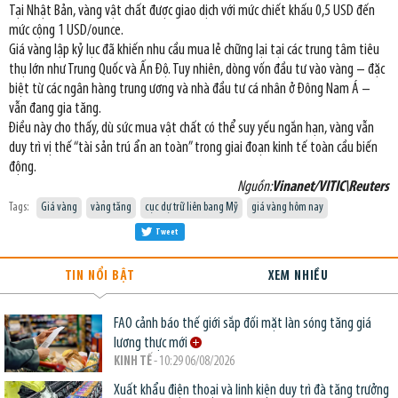
Tại Nhật Bản, vàng vật chất được giao dịch với mức chiết khấu 0,5 USD đến
mức cộng 1 USD/ounce.
Giá vàng lập kỷ lục đã khiến nhu cầu mua lẻ chững lại tại các trung tâm tiêu
thụ lớn như Trung Quốc và Ấn Độ. Tuy nhiên, dòng vốn đầu tư vào vàng – đặc
biệt từ các ngân hàng trung ương và nhà đầu tư cá nhân ở Đông Nam Á –
vẫn đang gia tăng.
Điều này cho thấy, dù sức mua vật chất có thể suy yếu ngắn hạn, vàng vẫn
duy trì vị thế “tài sản trú ẩn an toàn” trong giai đoạn kinh tế toàn cầu biến
động.
Nguồn:
Vinanet/VITIC\Reuters
Tags:
Giá vàng
vàng tăng
cục dự trữ liên bang Mỹ
giá vàng hôm nay
Tweet
TIN NỔI BẬT
XEM NHIỀU
FAO cảnh báo thế giới sắp đối mặt làn sóng tăng giá
lương thực mới
KINH TẾ
- 10:29 06/08/2026
Xuất khẩu điện thoại và linh kiện duy trì đà tăng trưởng