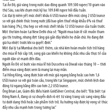
Tại Ấn Độ, giá vàng trong nước dao động quanh 109.500 rupee/10 gram vào
thứ Sáu, sau khi chạm mức kỷ lục 109.840 rupee hồi đầu tuần.
Các đại lý niêm yết mức chiết khấu 6 USD/ounce đến mức cộng 2 USD/ounce
so với giá chính thức trong nước (đã bao gồm thuế nhập khẩu 6% và thuế
bán hàng 3%), thu hẹp so với mức chiết khấu 12 USD/ounce của tuần trước.
Một thợ kim hoàn tại New Delhi chia sẻ: “Người mua bán lẻ rất muốn tham
gia thị trường, nhưng đợt tăng giá gần đây khiến họ chần chừ. Họ đang đợi
giá hạ nhiệt trước khi ra quyết định.”
Một đại lý tại Mumbai cho biết thêm, các nhà kim hoàn muốn tích trữ hàng
cho mùa lễ hội sắp tới, song giá cao khiến họ không chắc nhu cầu thực tế của
người dân sẽ mạnh đến đâu.
Người Ấn Độ sẽ bước vào mùa lễ hội Dussehra và Diwali vào tháng 10 – thời
điểm mua vàng được xem là mang lại may mắn.
Tại Hồng Kông, vàng được bán với mức giá ngang bằng hoặc cao hơn 1,6
USD/ounce so với giá toàn cầu, trong khi tại Singapore, mức chênh lệch dao
động từ ngang bằng đến cao hơn 2,2 USD/ounce.
Ông Brian Lan, Giám đốc điều hành GoldSilver Central, cho biết: “Đặc biệt tại
Đông Nam Á, đang có sự chuyển dịch rõ rệt từ vàng trang sức sang vàng đầu
tư dưới dạng thỏi hoặc sản phẩm tích trữ. Xu hướng này được kỳ vọng sẽ thúc
đẩy nhu cầu mạnh hơn trong tương lai.”