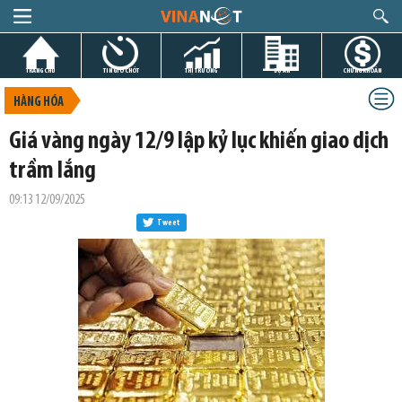
TRANG CHỦ
TIN GIỜ CHÓT
THỊ TRƯỜNG
DỰ ÁN
CHỨNG KHOÁN
HÀNG HÓA
Giá vàng ngày 12/9 lập kỷ lục khiến giao dịch
trầm lắng
09:13 12/09/2025
Tweet