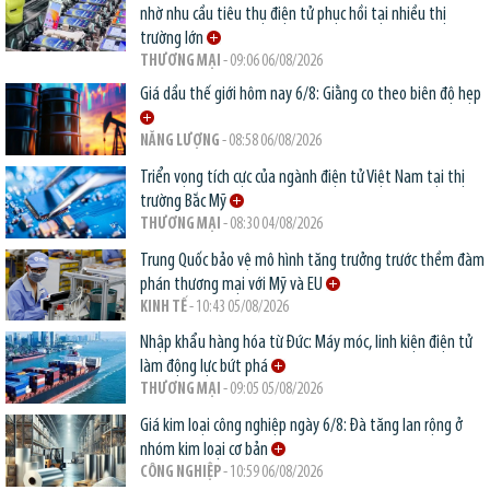
nhờ nhu cầu tiêu thụ điện tử phục hồi tại nhiều thị
trường lớn
THƯƠNG MẠI
- 09:06 06/08/2026
Giá dầu thế giới hôm nay 6/8: Giằng co theo biên độ hẹp
NĂNG LƯỢNG
- 08:58 06/08/2026
Triển vọng tích cực của ngành điện tử Việt Nam tại thị
trường Bắc Mỹ
THƯƠNG MẠI
- 08:30 04/08/2026
Trung Quốc bảo vệ mô hình tăng trưởng trước thềm đàm
phán thương mại với Mỹ và EU
KINH TẾ
- 10:43 05/08/2026
Nhập khẩu hàng hóa từ Đức: Máy móc, linh kiện điện tử
làm động lực bứt phá
THƯƠNG MẠI
- 09:05 05/08/2026
Giá kim loại công nghiệp ngày 6/8: Đà tăng lan rộng ở
nhóm kim loại cơ bản
CÔNG NGHIỆP
- 10:59 06/08/2026