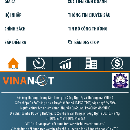
GIÁ CẢ
XÚC TIẾN KINH DOANH
HỘI NHẬP
THÔNG TIN CHUYÊN SÂU
CHÍNH SÁCH
TIN BỘ CÔNG THƯƠNG
SẮP DIỄN RA
BẢN DESKTOP
TRANG CHỦ
TIN GIỜ CHÓT
THỊ TRƯỜNG
DỰ ÁN
CHỨNG KHOÁN
Bộ Công Thương - Trung tâm Thông tin Công Nghiệp và Thương mại (VITIC)
Giấy phép của Bộ Thông tin và Truyền thông số 114/GP-TTĐT, cấp ngày 3/6/2024
Người chịu trách nhiệm chính: Nguyễn Quốc Lân, Phó Giám đốc VITIC
Địa chỉ: Tòa nhà Bộ Công Thương, số 655 Phạm Văn Đồng, phường Nghĩa Đô, Tp. Hà Nội
ĐT: (04)39341911; (04)37153632
VITIC giữ bản quyền nội dung trên website https://vinanet.vn/
Việc sử dụng nội dung trên website này phải được sự đồng ý bằng văn bản của VITIC.