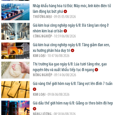
Nhập khẩu hàng hóa từ Đức: Máy móc, linh kiện điện tử
làm động lực bứt phá
THƯƠNG MẠI
- 09:05 05/08/2026
Giá kim loại công nghiệp ngày 6/8: Đà tăng lan rộng ở
nhóm kim loại cơ bản
CÔNG NGHIỆP
- 10:59 06/08/2026
Giá kim loại công nghiệp ngày 6/8: Tăng giảm đan xen,
xu hướng phân hóa duy trì
KIM LOẠI
- 10:47 06/08/2026
Thị trường lúa gạo ngày 6/8: Lúa tươi tăng nhẹ, gạo
nguyên liệu và xuất khẩu tiếp tục đi ngang
NÔNG NGHIỆP
- 09:14 06/08/2026
Giá vàng thế giới hôm nay 6/8: Tăng vọt lên đỉnh 7 tuần
KIM LOẠI
- 09:06 06/08/2026
Giá dầu thế giới hôm nay 6/8: Giằng co theo biên độ hẹp
NĂNG LƯỢNG
- 08:58 06/08/2026