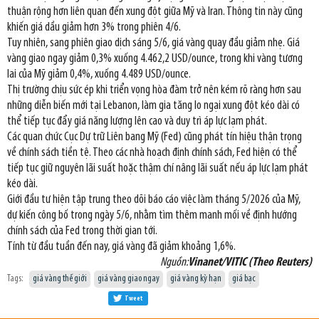
thuận rộng hơn liên quan đến xung đột giữa Mỹ và Iran. Thông tin này cũng
khiến giá dầu giảm hơn 3% trong phiên 4/6.
Tuy nhiên, sang phiên giao dịch sáng 5/6, giá vàng quay đầu giảm nhẹ. Giá
vàng giao ngay giảm 0,3% xuống 4.462,2 USD/ounce, trong khi vàng tương
lai của Mỹ giảm 0,4%, xuống 4.489 USD/ounce.
Thị trường chịu sức ép khi triển vọng hòa đàm trở nên kém rõ ràng hơn sau
những diễn biến mới tại Lebanon, làm gia tăng lo ngại xung đột kéo dài có
thể tiếp tục đẩy giá năng lượng lên cao và duy trì áp lực lạm phát.
Các quan chức Cục Dự trữ Liên bang Mỹ (Fed) cũng phát tín hiệu thận trọng
về chính sách tiền tệ. Theo các nhà hoạch định chính sách, Fed hiện có thể
tiếp tục giữ nguyên lãi suất hoặc thậm chí nâng lãi suất nếu áp lực lạm phát
kéo dài.
Giới đầu tư hiện tập trung theo dõi báo cáo việc làm tháng 5/2026 của Mỹ,
dự kiến công bố trong ngày 5/6, nhằm tìm thêm manh mối về định hướng
chính sách của Fed trong thời gian tới.
Tính từ đầu tuần đến nay, giá vàng đã giảm khoảng 1,6%.
Nguồn:
Vinanet/VITIC (Theo Reuters)
Tags:
giá vàng thế giới
giá vàng giao ngay
giá vàng kỳ hạn
giá bạc
Tweet