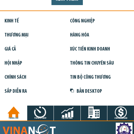
KINH TẾ
CÔNG NGHIỆP
THƯƠNG MẠI
HÀNG HÓA
GIÁ CẢ
XÚC TIẾN KINH DOANH
HỘI NHẬP
THÔNG TIN CHUYÊN SÂU
CHÍNH SÁCH
TIN BỘ CÔNG THƯƠNG
SẮP DIỄN RA
BẢN DESKTOP
TRANG CHỦ
TIN GIỜ CHÓT
THỊ TRƯỜNG
DỰ ÁN
CHỨNG KHOÁN