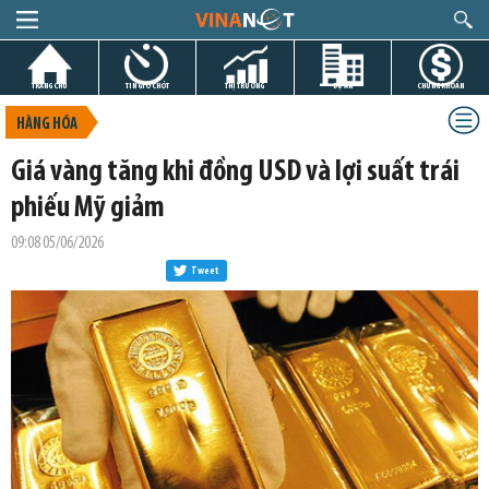
TRANG CHỦ
TIN GIỜ CHÓT
THỊ TRƯỜNG
DỰ ÁN
CHỨNG KHOÁN
HÀNG HÓA
Giá vàng tăng khi đồng USD và lợi suất trái
phiếu Mỹ giảm
09:08 05/06/2026
Tweet