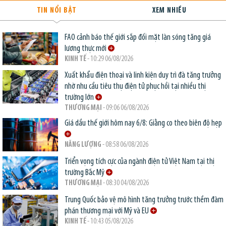
TIN NỔI BẬT
XEM NHIỀU
FAO cảnh báo thế giới sắp đối mặt làn sóng tăng giá
lương thực mới
KINH TẾ
- 10:29 06/08/2026
Xuất khẩu điện thoại và linh kiện duy trì đà tăng trưởng
nhờ nhu cầu tiêu thụ điện tử phục hồi tại nhiều thị
trường lớn
THƯƠNG MẠI
- 09:06 06/08/2026
Giá dầu thế giới hôm nay 6/8: Giằng co theo biên độ hẹp
NĂNG LƯỢNG
- 08:58 06/08/2026
Triển vọng tích cực của ngành điện tử Việt Nam tại thị
trường Bắc Mỹ
THƯƠNG MẠI
- 08:30 04/08/2026
Trung Quốc bảo vệ mô hình tăng trưởng trước thềm đàm
phán thương mại với Mỹ và EU
KINH TẾ
- 10:43 05/08/2026