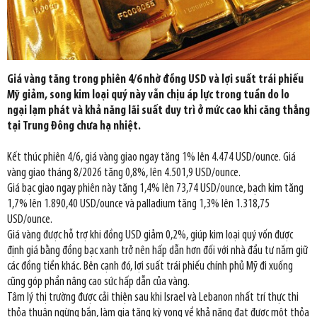
Giá vàng tăng trong phiên 4/6 nhờ đồng USD và lợi suất trái phiếu
Mỹ giảm, song kim loại quý này vẫn chịu áp lực trong tuần do lo
ngại lạm phát và khả năng lãi suất duy trì ở mức cao khi căng thẳng
tại Trung Đông chưa hạ nhiệt.
Kết thúc phiên 4/6, giá vàng giao ngay tăng 1% lên 4.474 USD/ounce. Giá
vàng giao tháng 8/2026 tăng 0,8%, lên 4.501,9 USD/ounce.
Giá bạc giao ngay phiên này tăng 1,4% lên 73,74 USD/ounce, bạch kim tăng
1,7% lên 1.890,40 USD/ounce và palladium tăng 1,3% lên 1.318,75
USD/ounce.
Giá vàng được hỗ trợ khi đồng USD giảm 0,2%, giúp kim loại quý vốn được
định giá bằng đồng bạc xanh trở nên hấp dẫn hơn đối với nhà đầu tư nắm giữ
các đồng tiền khác. Bên cạnh đó, lợi suất trái phiếu chính phủ Mỹ đi xuống
cũng góp phần nâng cao sức hấp dẫn của vàng.
Tâm lý thị trường được cải thiện sau khi Israel và Lebanon nhất trí thực thi
thỏa thuận ngừng bắn, làm gia tăng kỳ vọng về khả năng đạt được một thỏa