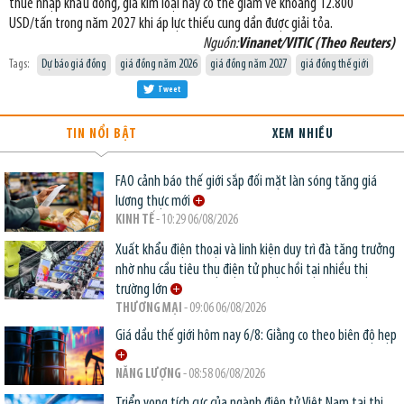
thuế nhập khẩu đồng, giá kim loại này có thể giảm về khoảng 12.800
USD/tấn trong năm 2027 khi áp lực thiếu cung dần được giải tỏa.
Nguồn:
Vinanet/VITIC (Theo Reuters)
Tags:
Dự báo giá đồng
giá đồng năm 2026
giá đồng năm 2027
giá đồng thế giới
Tweet
TIN NỔI BẬT
XEM NHIỀU
FAO cảnh báo thế giới sắp đối mặt làn sóng tăng giá
lương thực mới
KINH TẾ
- 10:29 06/08/2026
Xuất khẩu điện thoại và linh kiện duy trì đà tăng trưởng
nhờ nhu cầu tiêu thụ điện tử phục hồi tại nhiều thị
trường lớn
THƯƠNG MẠI
- 09:06 06/08/2026
Giá dầu thế giới hôm nay 6/8: Giằng co theo biên độ hẹp
NĂNG LƯỢNG
- 08:58 06/08/2026
Triển vọng tích cực của ngành điện tử Việt Nam tại thị