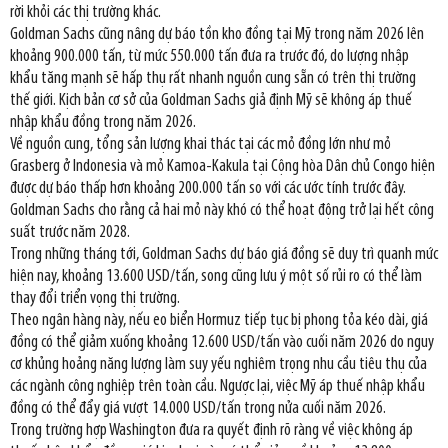
rời khỏi các thị trường khác.
Goldman Sachs cũng nâng dự báo tồn kho đồng tại Mỹ trong năm 2026 lên
khoảng 900.000 tấn, từ mức 550.000 tấn đưa ra trước đó, do lượng nhập
khẩu tăng mạnh sẽ hấp thụ rất nhanh nguồn cung sẵn có trên thị trường
thế giới. Kịch bản cơ sở của Goldman Sachs giả định Mỹ sẽ không áp thuế
nhập khẩu đồng trong năm 2026.
Về nguồn cung, tổng sản lượng khai thác tại các mỏ đồng lớn như mỏ
Grasberg ở Indonesia và mỏ Kamoa-Kakula tại Cộng hòa Dân chủ Congo hiện
được dự báo thấp hơn khoảng 200.000 tấn so với các ước tính trước đây.
Goldman Sachs cho rằng cả hai mỏ này khó có thể hoạt động trở lại hết công
suất trước năm 2028.
Trong những tháng tới, Goldman Sachs dự báo giá đồng sẽ duy trì quanh mức
hiện nay, khoảng 13.600 USD/tấn, song cũng lưu ý một số rủi ro có thể làm
thay đổi triển vọng thị trường.
Theo ngân hàng này, nếu eo biển Hormuz tiếp tục bị phong tỏa kéo dài, giá
đồng có thể giảm xuống khoảng 12.600 USD/tấn vào cuối năm 2026 do nguy
cơ khủng hoảng năng lượng làm suy yếu nghiêm trọng nhu cầu tiêu thụ của
các ngành công nghiệp trên toàn cầu. Ngược lại, việc Mỹ áp thuế nhập khẩu
đồng có thể đẩy giá vượt 14.000 USD/tấn trong nửa cuối năm 2026.
Trong trường hợp Washington đưa ra quyết định rõ ràng về việc không áp