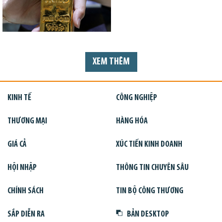
XEM THÊM
KINH TẾ
CÔNG NGHIỆP
THƯƠNG MẠI
HÀNG HÓA
GIÁ CẢ
XÚC TIẾN KINH DOANH
HỘI NHẬP
THÔNG TIN CHUYÊN SÂU
CHÍNH SÁCH
TIN BỘ CÔNG THƯƠNG
SẮP DIỄN RA
BẢN DESKTOP