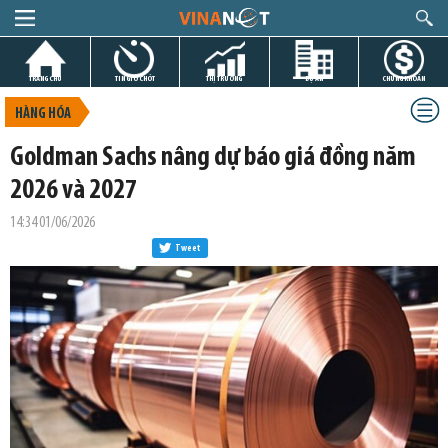
TRANG CHỦ
TIN GIỜ CHÓT
THỊ TRƯỜNG
DỰ ÁN
CHỨNG KHOÁN
HÀNG HÓA
Goldman Sachs nâng dự báo giá đồng năm
2026 và 2027
14:34 01/06/2026
Tweet