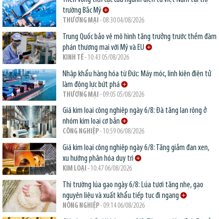
trường Bắc Mỹ
THƯƠNG MẠI
- 08:30 04/08/2026
Trung Quốc bảo vệ mô hình tăng trưởng trước thềm đàm
phán thương mại với Mỹ và EU
KINH TẾ
- 10:43 05/08/2026
Nhập khẩu hàng hóa từ Đức: Máy móc, linh kiện điện tử
làm động lực bứt phá
THƯƠNG MẠI
- 09:05 05/08/2026
Giá kim loại công nghiệp ngày 6/8: Đà tăng lan rộng ở
nhóm kim loại cơ bản
CÔNG NGHIỆP
- 10:59 06/08/2026
Giá kim loại công nghiệp ngày 6/8: Tăng giảm đan xen,
xu hướng phân hóa duy trì
KIM LOẠI
- 10:47 06/08/2026
Thị trường lúa gạo ngày 6/8: Lúa tươi tăng nhẹ, gạo
nguyên liệu và xuất khẩu tiếp tục đi ngang
NÔNG NGHIỆP
- 09:14 06/08/2026