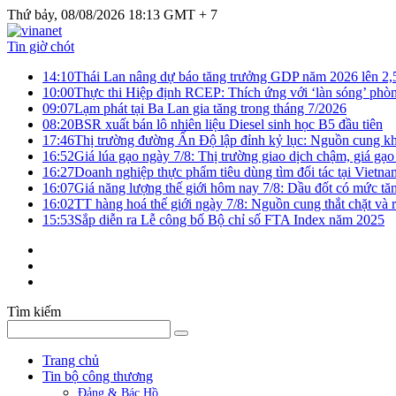
Thứ bảy, 08/08/2026 18:13 GMT + 7
Tin giờ chót
14:10
Thái Lan nâng dự báo tăng trưởng GDP năm 2026 lên 2
10:00
Thực thi Hiệp định RCEP: Thích ứng với ‘làn sóng’ phò
09:07
Lạm phát tại Ba Lan gia tăng trong tháng 7/2026
08:20
BSR xuất bán lô nhiên liệu Diesel sinh học B5 đầu tiên
17:46
Thị trường đường Ấn Độ lập đỉnh kỷ lục: Nguồn cung kha
16:52
Giá lúa gạo ngày 7/8: Thị trường giao dịch chậm, giá gạo
16:27
Doanh nghiệp thực phẩm tiêu dùng tìm đối tác tại Vietna
16:07
Giá năng lượng thế giới hôm nay 7/8: Dầu đốt có mức tăn
16:02
TT hàng hoá thế giới ngày 7/8: Nguồn cung thắt chặt và rủ
15:53
Sắp diễn ra Lễ công bố Bộ chỉ số FTA Index năm 2025
Tìm kiếm
Trang chủ
Tin bộ công thương
Đảng & Bác Hồ