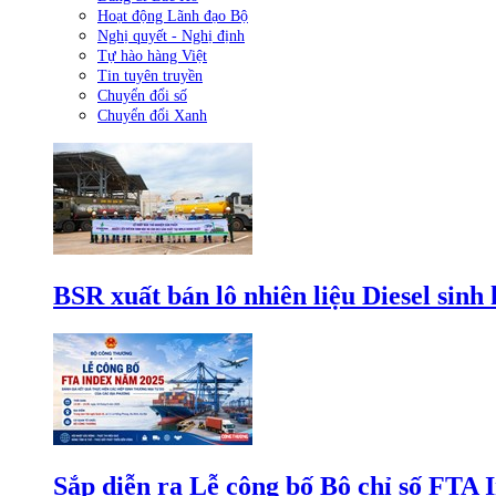
Hoạt động Lãnh đạo Bộ
Nghị quyết - Nghị định
Tự hào hàng Việt
Tin tuyên truyền
Chuyển đổi số
Chuyển đổi Xanh
BSR xuất bán lô nhiên liệu Diesel sinh
Sắp diễn ra Lễ công bố Bộ chỉ số FTA