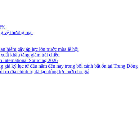
,5%
ng vệ thương mại
n hiếm gây áp lực lớn trước mùa lễ hội
 xuất khẩu tăng giảm trái chiều
m International Sourcing 2026
g giá kỷ lục từ đầu năm đến nay trong bối cảnh bất ổn tại Trung Đông
i ro địa chính trị đã tạo động lực mới cho giá