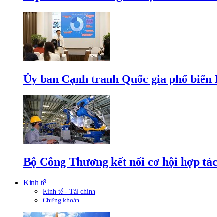
Ủy ban Cạnh tranh Quốc gia phổ biến L
Bộ Công Thương kết nối cơ hội hợp tác
Kinh tế
Kinh tế - Tài chính
Chứng khoán