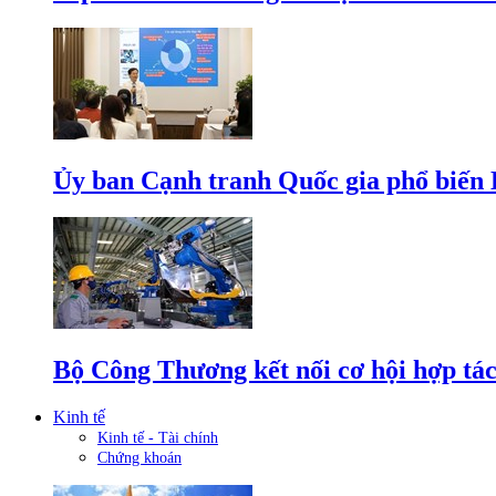
Ủy ban Cạnh tranh Quốc gia phổ biến L
Bộ Công Thương kết nối cơ hội hợp tác
Kinh tế
Kinh tế - Tài chính
Chứng khoán