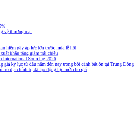
,5%
ng vệ thương mại
n hiếm gây áp lực lớn trước mùa lễ hội
 xuất khẩu tăng giảm trái chiều
m International Sourcing 2026
g giá kỷ lục từ đầu năm đến nay trong bối cảnh bất ổn tại Trung Đông
i ro địa chính trị đã tạo động lực mới cho giá