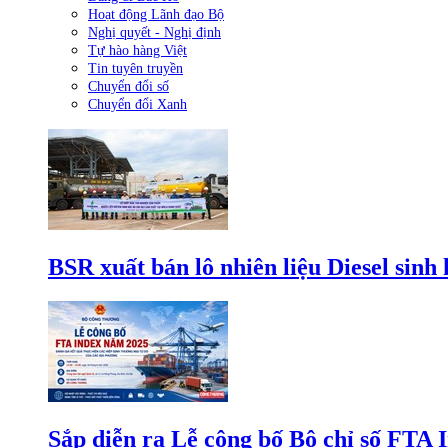
Hoạt động Lãnh đạo Bộ
Nghị quyết - Nghị định
Tự hào hàng Việt
Tin tuyên truyền
Chuyển đổi số
Chuyển đổi Xanh
BSR xuất bán lô nhiên liệu Diesel sinh
Sắp diễn ra Lễ công bố Bộ chỉ số FTA