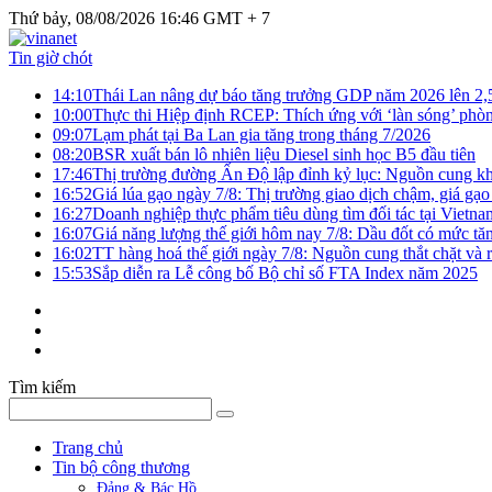
Thứ bảy, 08/08/2026 16:46 GMT + 7
Tin giờ chót
14:10
Thái Lan nâng dự báo tăng trưởng GDP năm 2026 lên 2
10:00
Thực thi Hiệp định RCEP: Thích ứng với ‘làn sóng’ phò
09:07
Lạm phát tại Ba Lan gia tăng trong tháng 7/2026
08:20
BSR xuất bán lô nhiên liệu Diesel sinh học B5 đầu tiên
17:46
Thị trường đường Ấn Độ lập đỉnh kỷ lục: Nguồn cung kha
16:52
Giá lúa gạo ngày 7/8: Thị trường giao dịch chậm, giá gạo
16:27
Doanh nghiệp thực phẩm tiêu dùng tìm đối tác tại Vietna
16:07
Giá năng lượng thế giới hôm nay 7/8: Dầu đốt có mức tăn
16:02
TT hàng hoá thế giới ngày 7/8: Nguồn cung thắt chặt và rủ
15:53
Sắp diễn ra Lễ công bố Bộ chỉ số FTA Index năm 2025
Tìm kiếm
Trang chủ
Tin bộ công thương
Đảng & Bác Hồ