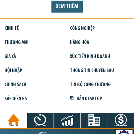
XEM THÊM
KINH TẾ
CÔNG NGHIỆP
THƯƠNG MẠI
HÀNG HÓA
GIÁ CẢ
XÚC TIẾN KINH DOANH
HỘI NHẬP
THÔNG TIN CHUYÊN SÂU
CHÍNH SÁCH
TIN BỘ CÔNG THƯƠNG
SẮP DIỄN RA
BẢN DESKTOP
TRANG CHỦ
TIN GIỜ CHÓT
THỊ TRƯỜNG
DỰ ÁN
CHỨNG KHOÁN