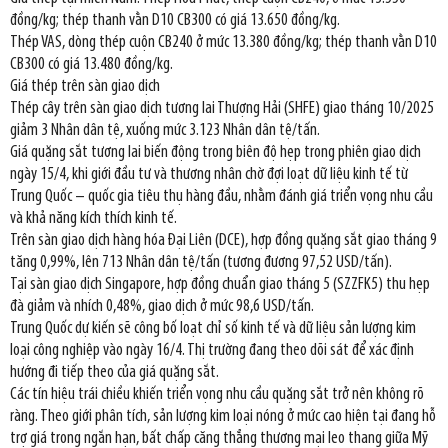
đồng/kg; thép thanh vằn D10 CB300 có giá 13.650 đồng/kg.
Thép VAS, dòng thép cuộn CB240 ở mức 13.380 đồng/kg; thép thanh vằn D10
CB300 có giá 13.480 đồng/kg.
Giá thép trên sàn giao dịch
Thép cây trên sàn giao dịch tương lai Thượng Hải (SHFE) giao tháng 10/2025
giảm 3 Nhân dân tệ, xuống mức 3.123 Nhân dân tệ/tấn.
Giá quặng sắt tương lai biến động trong biên độ hẹp trong phiên giao dịch
ngày 15/4, khi giới đầu tư và thương nhân chờ đợi loạt dữ liệu kinh tế từ
Trung Quốc – quốc gia tiêu thụ hàng đầu, nhằm đánh giá triển vọng nhu cầu
và khả năng kích thích kinh tế.
Trên sàn giao dịch hàng hóa Đại Liên (DCE), hợp đồng quặng sắt giao tháng 9
tăng 0,99%, lên 713 Nhân dân tệ/tấn (tương đương 97,52 USD/tấn).
Tại sàn giao dịch Singapore, hợp đồng chuẩn giao tháng 5 (SZZFK5) thu hẹp
đà giảm và nhích 0,48%, giao dịch ở mức 98,6 USD/tấn.
Trung Quốc dự kiến sẽ công bố loạt chỉ số kinh tế và dữ liệu sản lượng kim
loại công nghiệp vào ngày 16/4. Thị trường đang theo dõi sát để xác định
hướng đi tiếp theo của giá quặng sắt.
Các tín hiệu trái chiều khiến triển vọng nhu cầu quặng sắt trở nên không rõ
ràng. Theo giới phân tích, sản lượng kim loại nóng ở mức cao hiện tại đang hỗ
trợ giá trong ngắn hạn, bất chấp căng thẳng thương mại leo thang giữa Mỹ