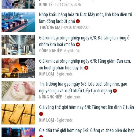
KINH TẾ
- 10:43 05/08/2026
Nhập khẩu hàng hóa từ Đức: Máy móc, linh kiện điện tử
làm động lực bứt phá
THƯƠNG MẠI
- 09:05 05/08/2026
Giá kim loại công nghiệp ngày 6/8: Đà tăng lan rộng ở
nhóm kim loại cơ bản
CÔNG NGHIỆP
- 6 giờ trước
Giá kim loại công nghiệp ngày 6/8: Tăng giảm đan xen,
xu hướng phân hóa duy trì
KIM LOẠI
- 6 giờ trước
Thị trường lúa gạo ngày 6/8: Lúa tươi tăng nhẹ, gạo
nguyên liệu và xuất khẩu tiếp tục đi ngang
NÔNG NGHIỆP
- 8 giờ trước
Giá vàng thế giới hôm nay 6/8: Tăng vọt lên đỉnh 7 tuần
KIM LOẠI
- 8 giờ trước
Giá dầu thế giới hôm nay 6/8: Giằng co theo biên độ hẹp