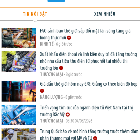
TIN NỔI BẬT
XEM NHIỀU
FAO cảnh báo thế giới sắp đối mặt làn sóng tăng giá
lương thực mới
KINH TẾ
- 6 giờ trước
Xuất khẩu điện thoại và linh kiện duy trì đà tăng trưởng
nhờ nhu cầu tiêu thụ điện tử phục hồi tại nhiều thị
trường lớn
THƯƠNG MẠI
- 8 giờ trước
Giá dầu thế giới hôm nay 6/8: Giằng co theo biên độ hẹp
NĂNG LƯỢNG
- 8 giờ trước
Triển vọng tích cực của ngành điện tử Việt Nam tại thị
trường Bắc Mỹ
THƯƠNG MẠI
- 08:30 04/08/2026
Trung Quốc bảo vệ mô hình tăng trưởng trước thềm đàm
phán thương mại với Mỹ và EU