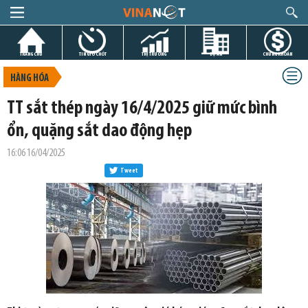
TRANG CHỦ
TIN GIỜ CHÓT
THỊ TRƯỜNG
DỰ ÁN
CHỨNG KHOÁN
HÀNG HÓA
TT sắt thép ngày 16/4/2025 giữ mức bình
ổn, quặng sắt dao động hẹp
16:06 16/04/2025
Tweet