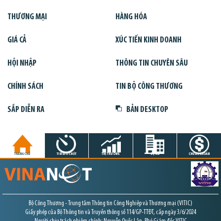
THƯƠNG MẠI
HÀNG HÓA
GIÁ CẢ
XÚC TIẾN KINH DOANH
HỘI NHẬP
THÔNG TIN CHUYÊN SÂU
CHÍNH SÁCH
TIN BỘ CÔNG THƯƠNG
SẮP DIỄN RA
BẢN DESKTOP
TRANG CHỦ
TIN GIỜ CHÓT
THỊ TRƯỜNG
DỰ ÁN
CHỨNG KHOÁN
Bộ Công Thương - Trung tâm Thông tin Công Nghiệp và Thương mại (VITIC)
Giấy phép của Bộ Thông tin và Truyền thông số 114/GP-TTĐT, cấp ngày 3/6/2024