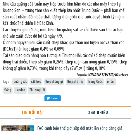
Nhu cầu quặng sắt tuần này tiếp tục bị kìm hãm do các nhà máy thép tại
Đường Sơn – trung tâm sản xuất thép lớn nhất Trung Quốc – phải hạn chế
sản xuất nhằm đảm bảo chất lượng không khí cho cuộc duyệt binh kỷ niệm
kết thúc Thế chiến II ở Bắc Kinh.
Các chuyên gia dự báo, mức tiêu thụ quặng sắt sẽ cải thiện sau khi các hạn
chế sản xuất được dỡ bỏ từ ngày 4/9.
Ở nhóm nguyên liệu sản xuất thép khác, giá than mỡ luyện cốc và than cốc
(DCJcv1) lần lượt giảm 0,4% và 0,09%.
Tại sàn giao dịch hàng hóa tương lai Thượng Hải, các chỉ số thép chuẩn biến
động trái chiều, thép cây giảm 0,26%, thép cuộn cán nóng giảm 0,15%, thép
không gỉ giảm 0,73%, trong khi thép dây (SWRcv1) tăng 0,18%.
Nguồn:
VINANET/VITIC/Reuters
Tags:
Quặng sắt
sắt thép
thép không gỉ
thép phế liệu
Trung Quốc
nhôm
Đồng
London
Thượng Hải
Tweet
TIN NỔI BẬT
XEM NHIỀU
FAO cảnh báo thế giới sắp đối mặt làn sóng tăng giá