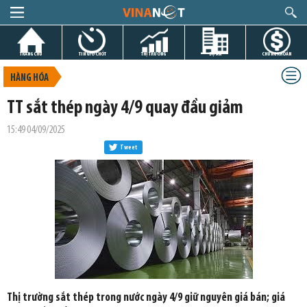
TRANG CHỦ
TIN GIỜ CHÓT
THỊ TRƯỜNG
DỰ ÁN
CHỨNG KHOÁN
HÀNG HÓA
TT sắt thép ngày 4/9 quay đầu giảm
15:49 04/09/2025
Tweet
Thị trường sắt thép trong nước ngày 4/9 giữ nguyên giá bán; giá