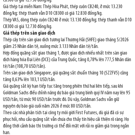
CB300 có giá 12.730 đồng/kg.
Giá thép tại miền Nam: Thép Hòa Phát, thép cuộn CB240, ở mức 13.230
đồng/kg; thép thanh vằn D10 CB300 có giá 12.830 đồng/kg.
Thép VAS, dòng thép cuộn CB240 ở mức 13.130 đồng/kg; thép thanh vằn D10
CB300 có giá 12.730 đồng/kg.
Giá thép trên sàn giao dịch
Thép cây trên sàn giao dịch tương lai Thượng Hải (SHFE) giao tháng 5/2026
giảm 25 Nhân dân tệ, xuống mức 3.133 Nhân dân tệ/tấn.
Hợp đồng quặng sắt giao tháng 1, được giao dịch nhiều nhất trên sàn giao
dịch hàng hóa Đại Liên (DCE) của Trung Quốc, tăng 0,78% lên 777,5 Nhân dân
tệ/tấn (108,70 USD/tấn).
Trên sàn giao dịch Singapore, giá quặng sắt chuẩn tháng 10 (SZZFV5) cũng
tăng 0,63% lên 103,1 USD/tấn.
Giá quặng sắt kỳ hạn tiếp tục tăng trong phiên thứ hai liên tiếp, sau khi
Goldman Sachs điều chỉnh nâng dự báo giá trung bình quý IV năm nay lên 95
USD/tấn, từ mức 90 USD/tấn trước đó. Dù vậy, Goldman Sachs vẫn giữ
nguyên dự báo giá cuối năm 2026 ở mức 80 USD/tấn.
Theo các nhà phân tích tại công ty môi giới First Futures, dù giá đã có sự
phục hồi, nhu cầu quặng sắt vẫn chưa cho thấy tín hiệu cải thiện rõ ràng. Họ
đồng thời cảnh báo thị trường có thể đối mặt với rủi ro giảm giá trong ngắn
hạn.