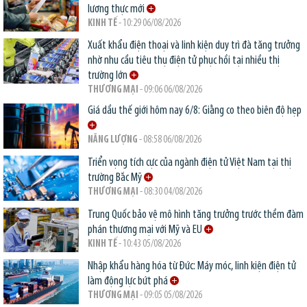
lương thực mới
KINH TẾ
- 10:29 06/08/2026
Xuất khẩu điện thoại và linh kiện duy trì đà tăng trưởng
nhờ nhu cầu tiêu thụ điện tử phục hồi tại nhiều thị
trường lớn
THƯƠNG MẠI
- 09:06 06/08/2026
Giá dầu thế giới hôm nay 6/8: Giằng co theo biên độ hẹp
NĂNG LƯỢNG
- 08:58 06/08/2026
Triển vọng tích cực của ngành điện tử Việt Nam tại thị
trường Bắc Mỹ
THƯƠNG MẠI
- 08:30 04/08/2026
Trung Quốc bảo vệ mô hình tăng trưởng trước thềm đàm
phán thương mại với Mỹ và EU
KINH TẾ
- 10:43 05/08/2026
Nhập khẩu hàng hóa từ Đức: Máy móc, linh kiện điện tử
làm động lực bứt phá
THƯƠNG MẠI
- 09:05 05/08/2026