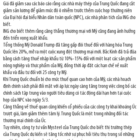
Giá đã giảm sau các báo cáo rằng các nhà máy thép của Trung Quốc đang cắt
giảm sản lượng để giảm mức độ ô nhiễm trước thềm cuộc họp thường niên
của Đại hội đại biểu Nhân dân toàn quốc (NPC), các nhà phân tích của ING cho
biết.
ING cho biết thêm rằng căng thẳng thương mại với Mỹ cũng đang ảnh hưởng
đến triển vọng xuất khẩu.
Tổng thống Mỹ Donald Trump đã tăng gấp đôi thuế đối với hàng hóa Trung
Quốc lên 20%, mở ra một cuộc xung đột thương mại mới. Bắc Kinh đã trả đũa
bằng cách tăng thuế nhập khẩu từ 10%-15% đối với một loạt các sản phẩm
nông nghiệp và thực phẩm của Mỹ, đồng thời áp đặt các hạn chế về xuất
khẩu và đầu tư đối với 25 công ty Mỹ.
Khi Trung Quốc chuẩn bị cho mức thuế quan cao hơn của Mỹ, các nhà hoạch
định chính sách phải đối mặt với áp lực ngày càng tăng trong việc công bố các
chính sách tập trung vào người tiêu dùng có tác động dài hạn hơn tại cuộc
họp của NPC vào ngày 5/3.
Căng thẳng về thuế quan cũng khiến cổ phiếu của các công ty khai khoáng Úc
trượt giá, làm giảm thêm tâm lý. Trung Quốc là một trong những đối tác
thương mại chính của Úc.
Tuy nhiên, công ty tư vấn Mysteel của Trung Quốc cho biết thị trường thép
của Trung Quốc dự kiến sẽ tăng tốc nhờ sự phục hồi tiêu thụ trong số những