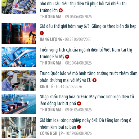
nhờ nhu cầu tiêu thụ điện tử phục hồi tại nhiều thị
trường lớn
THƯƠNG MẠI
- 09:06 06/08/2026
Giá dầu thế giới hôm nay 6/8: Giằng co theo biên độ hẹp
NĂNG LƯỢNG
- 08:58 06/08/2026
Triển vọng tích cực của ngành điện tử Việt Nam tại thị
trường Bắc Mỹ
THƯƠNG MẠI
- 08:30 04/08/2026
Trung Quốc bảo vệ mô hình tăng trưởng trước thềm đàm
phán thương mại với Mỹ và EU
KINH TẾ
- 10:43 05/08/2026
Nhập khẩu hàng hóa từ Đức: Máy móc, linh kiện điện tử
làm động lực bứt phá
THƯƠNG MẠI
- 09:05 05/08/2026
Giá kim loại công nghiệp ngày 6/8: Đà tăng lan rộng ở
nhóm kim loại cơ bản
CÔNG NGHIỆP
- 10:59 06/08/2026