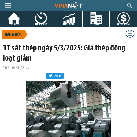
TRANG CHỦ
TIN GIỜ CHÓT
THỊ TRƯỜNG
DỰ ÁN
CHỨNG KHOÁN
HÀNG HÓA
TT sắt thép ngày 5/3/2025: Giá thép đồng
loạt giảm
10:10 05/03/2025
Tweet