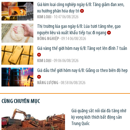
Giá kim loại công nghiệp ngày 6/8: Tăng giảm đan xen,
xu hướng phân hóa duy trì
KIM LOẠI
- 10:47 06/08/2026
Thị trường lúa gạo ngày 6/8: Lúa tươi tăng nhẹ, gạo
nguyên liệu và xuất khẩu tiếp tục đi ngang
NÔNG NGHIỆP
- 09:14 06/08/2026
Giá vàng thế giới hôm nay 6/8: Tăng vọt lên đỉnh 7 tuần
KIM LOẠI
- 09:06 06/08/2026
Giá dầu thế giới hôm nay 6/8: Giằng co theo biên độ hẹp
NĂNG LƯỢNG
- 08:58 06/08/2026
CÙNG CHUYÊN MỤC
Giá quặng sắt nối dài đà tăng nhờ
kỳ vọng kích thích bất động sản
Trung Quốc