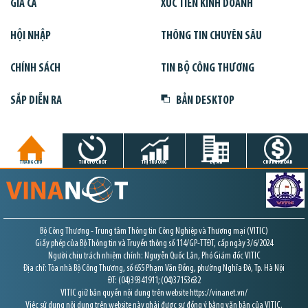
GIÁ CẢ
XÚC TIẾN KINH DOANH
HỘI NHẬP
THÔNG TIN CHUYÊN SÂU
CHÍNH SÁCH
TIN BỘ CÔNG THƯƠNG
SẮP DIỄN RA
BẢN DESKTOP
TRANG CHỦ
TIN GIỜ CHÓT
THỊ TRƯỜNG
DỰ ÁN
CHỨNG KHOÁN
Bộ Công Thương - Trung tâm Thông tin Công Nghiệp và Thương mại (VITIC)
Giấy phép của Bộ Thông tin và Truyền thông số 114/GP-TTĐT, cấp ngày 3/6/2024
Người chịu trách nhiệm chính: Nguyễn Quốc Lân, Phó Giám đốc VITIC
Địa chỉ: Tòa nhà Bộ Công Thương, số 655 Phạm Văn Đồng, phường Nghĩa Đô, Tp. Hà Nội
ĐT: (04)39341911; (04)37153632
VITIC giữ bản quyền nội dung trên website https://vinanet.vn/
Việc sử dụng nội dung trên website này phải được sự đồng ý bằng văn bản của VITIC.