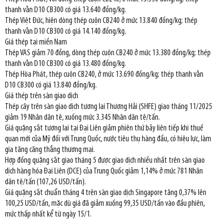
thanh vằn D10 CB300 có giá 13.640 đồng/kg.
Thép Việt Đức, hiện dòng thép cuộn CB240 ở mức 13.840 đồng/kg; thép
thanh vằn D10 CB300 có giá 14.140 đồng/kg.
Giá thép tại miền Nam
Thép VAS giảm 70 đồng, dòng thép cuộn CB240 ở mức 13.380 đồng/kg; thép
thanh vằn D10 CB300 có giá 13.480 đồng/kg.
Thép Hòa Phát, thép cuộn CB240, ở mức 13.690 đồng/kg; thép thanh vằn
D10 CB300 có giá 13.840 đồng/kg.
Giá thép trên sàn giao dịch
Thép cây trên sàn giao dịch tương lai Thượng Hải (SHFE) giao tháng 11/2025
giảm 19 Nhân dân tệ, xuống mức 3.345 Nhân dân tệ/tấn.
Giá quặng sắt tương lai tại Đại Liên giảm phiên thứ bảy liên tiếp khi thuế
quan mới của Mỹ đối với Trung Quốc, nước tiêu thụ hàng đầu, có hiệu lực, làm
gia tăng căng thẳng thương mại.
Hợp đồng quặng sắt giao tháng 5 được giao dịch nhiều nhất trên sàn giao
dịch hàng hóa Đại Liên (DCE) của Trung Quốc giảm 1,14% ở mức 781 Nhân
dân tệ/tấn (107,26 USD/tấn).
Giá quặng sắt chuẩn tháng 4 trên sàn giao dịch Singapore tăng 0,37% lên
100,25 USD/tấn, mặc dù giá đã giảm xuống 99,35 USD/tấn vào đầu phiên,
mức thấp nhất kể từ ngày 15/1.