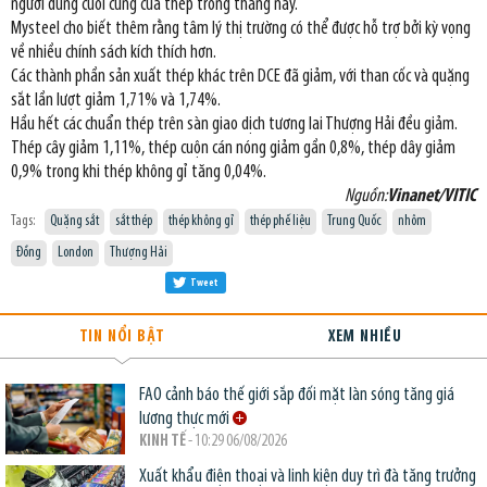
người dùng cuối cùng của thép trong tháng này.
Mysteel cho biết thêm rằng tâm lý thị trường có thể được hỗ trợ bởi kỳ vọng
về nhiều chính sách kích thích hơn.
Các thành phần sản xuất thép khác trên DCE đã giảm, với than cốc và quặng
sắt lần lượt giảm 1,71% và 1,74%.
Hầu hết các chuẩn thép trên sàn giao dịch tương lai Thượng Hải đều giảm.
Thép cây giảm 1,11%, thép cuộn cán nóng giảm gần 0,8%, thép dây giảm
0,9% trong khi thép không gỉ tăng 0,04%.
Nguồn:
Vinanet/VITIC
Tags:
Quặng sắt
sắt thép
thép không gỉ
thép phế liệu
Trung Quốc
nhôm
Đồng
London
Thượng Hải
Tweet
TIN NỔI BẬT
XEM NHIỀU
FAO cảnh báo thế giới sắp đối mặt làn sóng tăng giá
lương thực mới
KINH TẾ
- 10:29 06/08/2026
Xuất khẩu điện thoại và linh kiện duy trì đà tăng trưởng