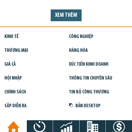
XEM THÊM
KINH TẾ
CÔNG NGHIỆP
THƯƠNG MẠI
HÀNG HÓA
GIÁ CẢ
XÚC TIẾN KINH DOANH
HỘI NHẬP
THÔNG TIN CHUYÊN SÂU
CHÍNH SÁCH
TIN BỘ CÔNG THƯƠNG
SẮP DIỄN RA
BẢN DESKTOP