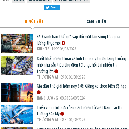
Tweet
TIN NỔI BẬT
XEM NHIỀU
FAO cảnh báo thế giới sắp đối mặt làn sóng tăng giá
lương thực mới
KINH TẾ
- 10:29 06/08/2026
Xuất khẩu điện thoại và linh kiện duy trì đà tăng trưởng
nhờ nhu cầu tiêu thụ điện tử phục hồi tại nhiều thị
trường lớn
THƯƠNG MẠI
- 09:06 06/08/2026
Giá dầu thế giới hôm nay 6/8: Giằng co theo biên độ hẹp
NĂNG LƯỢNG
- 08:58 06/08/2026
Triển vọng tích cực của ngành điện tử Việt Nam tại thị
trường Bắc Mỹ
THƯƠNG MẠI
- 08:30 04/08/2026