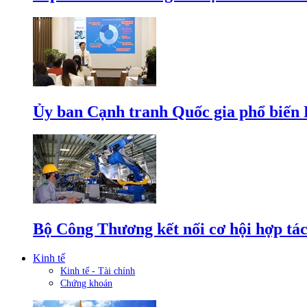
Ủy ban Cạnh tranh Quốc gia phổ biến L
Bộ Công Thương kết nối cơ hội hợp tác
Kinh tế
Kinh tế - Tài chính
Chứng khoán