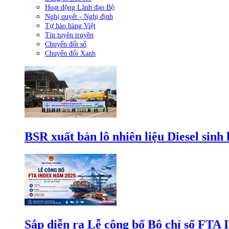
Hoạt động Lãnh đạo Bộ
Nghị quyết - Nghị định
Tự hào hàng Việt
Tin tuyên truyền
Chuyển đổi số
Chuyển đổi Xanh
BSR xuất bán lô nhiên liệu Diesel sinh
Sắp diễn ra Lễ công bố Bộ chỉ số FTA