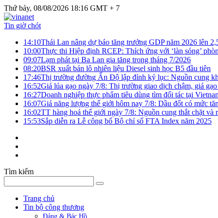
Thứ bảy, 08/08/2026 18:16 GMT + 7
Tin giờ chót
14:10
Thái Lan nâng dự báo tăng trưởng GDP năm 2026 lên 2
10:00
Thực thi Hiệp định RCEP: Thích ứng với ‘làn sóng’ phò
09:07
Lạm phát tại Ba Lan gia tăng trong tháng 7/2026
08:20
BSR xuất bán lô nhiên liệu Diesel sinh học B5 đầu tiên
17:46
Thị trường đường Ấn Độ lập đỉnh kỷ lục: Nguồn cung kha
16:52
Giá lúa gạo ngày 7/8: Thị trường giao dịch chậm, giá gạo
16:27
Doanh nghiệp thực phẩm tiêu dùng tìm đối tác tại Vietna
16:07
Giá năng lượng thế giới hôm nay 7/8: Dầu đốt có mức tăn
16:02
TT hàng hoá thế giới ngày 7/8: Nguồn cung thắt chặt và rủ
15:53
Sắp diễn ra Lễ công bố Bộ chỉ số FTA Index năm 2025
Tìm kiếm
Trang chủ
Tin bộ công thương
Đảng & Bác Hồ