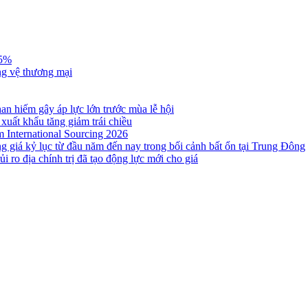
,5%
ng vệ thương mại
n hiếm gây áp lực lớn trước mùa lễ hội
 xuất khẩu tăng giảm trái chiều
m International Sourcing 2026
g giá kỷ lục từ đầu năm đến nay trong bối cảnh bất ổn tại Trung Đông
i ro địa chính trị đã tạo động lực mới cho giá