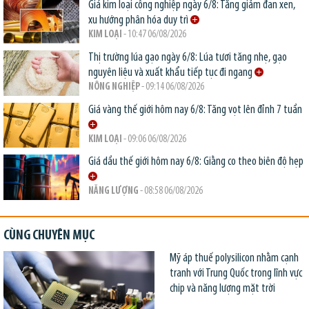
Giá kim loại công nghiệp ngày 6/8: Tăng giảm đan xen,
xu hướng phân hóa duy trì
KIM LOẠI
- 10:47 06/08/2026
Thị trường lúa gạo ngày 6/8: Lúa tươi tăng nhẹ, gạo
nguyên liệu và xuất khẩu tiếp tục đi ngang
NÔNG NGHIỆP
- 09:14 06/08/2026
Giá vàng thế giới hôm nay 6/8: Tăng vọt lên đỉnh 7 tuần
KIM LOẠI
- 09:06 06/08/2026
Giá dầu thế giới hôm nay 6/8: Giằng co theo biên độ hẹp
NĂNG LƯỢNG
- 08:58 06/08/2026
CÙNG CHUYÊN MỤC
Mỹ áp thuế polysilicon nhằm cạnh
tranh với Trung Quốc trong lĩnh vực
chip và năng lượng mặt trời