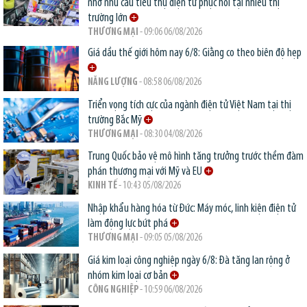
nhờ nhu cầu tiêu thụ điện tử phục hồi tại nhiều thị
trường lớn
THƯƠNG MẠI
- 09:06 06/08/2026
Giá dầu thế giới hôm nay 6/8: Giằng co theo biên độ hẹp
NĂNG LƯỢNG
- 08:58 06/08/2026
Triển vọng tích cực của ngành điện tử Việt Nam tại thị
trường Bắc Mỹ
THƯƠNG MẠI
- 08:30 04/08/2026
Trung Quốc bảo vệ mô hình tăng trưởng trước thềm đàm
phán thương mại với Mỹ và EU
KINH TẾ
- 10:43 05/08/2026
Nhập khẩu hàng hóa từ Đức: Máy móc, linh kiện điện tử
làm động lực bứt phá
THƯƠNG MẠI
- 09:05 05/08/2026
Giá kim loại công nghiệp ngày 6/8: Đà tăng lan rộng ở
nhóm kim loại cơ bản
CÔNG NGHIỆP
- 10:59 06/08/2026