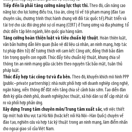
Tiếp đến là phải tăng cường năng lực thực thi.
Theo đó, cần nâng cao
năng lực cho lực lượng điều tra, tòa án, công tố về tội phạm mạng (đào tạo
chuyên sâu, chương trình thực hành chung với đối tác quốc tế).Phát triển và
tài trợ cho các đội ứng phó sự cố mạng (CERT) ở Trung ương và địa phương; tổ
chức diễn tập liên ngành, liên quốc gia hàng năm.
Tăng cường hoàn thiện luật và tiêu chuẩn kỹ thuật
. Hoàn thiện luật,
văn bản hướng dẫn liên quan (bảo vệ dữ liệu cá nhân, an ninh mạng, hợp tác
tư pháp điện tử) để tương thích với cam kết Công ước, đồng thời bảo đảm
tôn trọng quyền con người. Thúc đẩy tiêu chuẩn kỹ thuật, khung chia sẻ
thông tin an ninh mạng giữa các bên theo nguyên tắc bảo mật, tuân thủ
pháp luật.
Thúc đẩy hợp tác công-tư và đa bên.
Theo đó, khuyến khích mô hình PPP
(public–private partnership): nhà nước phối hợp với doanh nghiệp công nghệ,
ngân hàng, viễn thông để đặt nền tảng chia sẻ cảnh báo sớm. Tạo diễn đàn
định kỳ giữa chính phủ, doanh nghiệp,học thuật, xã hội dân sự để cập nhật rủi
ro và phối hợp phản ứng.
Xây dựng Trung tâm chuyên môn/Trung tâm xuất sắc
, với việc thiết
lập một hub khu vực tại Hà Nội (hoặc kết nối Hà Nội–Hàn Quốc) chuyên về
đào tạo, nghiên cứu và hợp tác kỹ thuật trong an ninh mạng, làm điểm nhấn
cho ngoại giao số của Việt Nam.