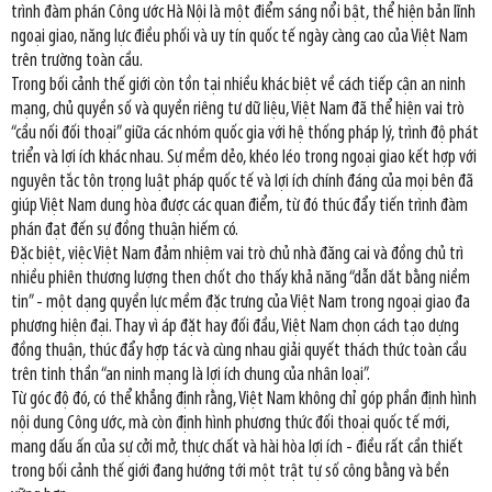
trình đàm phán Công ước Hà Nội là một điểm sáng nổi bật, thể hiện bản lĩnh
ngoại giao, năng lực điều phối và uy tín quốc tế ngày càng cao của Việt Nam
trên trường toàn cầu.
Trong bối cảnh thế giới còn tồn tại nhiều khác biệt về cách tiếp cận an ninh
mạng, chủ quyền số và quyền riêng tư dữ liệu, Việt Nam đã thể hiện vai trò
“cầu nối đối thoại” giữa các nhóm quốc gia với hệ thống pháp lý, trình độ phát
triển và lợi ích khác nhau. Sự mềm dẻo, khéo léo trong ngoại giao kết hợp với
nguyên tắc tôn trọng luật pháp quốc tế và lợi ích chính đáng của mọi bên đã
giúp Việt Nam dung hòa được các quan điểm, từ đó thúc đẩy tiến trình đàm
phán đạt đến sự đồng thuận hiếm có.
Đặc biệt, việc Việt Nam đảm nhiệm vai trò chủ nhà đăng cai và đồng chủ trì
nhiều phiên thương lượng then chốt cho thấy khả năng “dẫn dắt bằng niềm
tin” - một dạng quyền lực mềm đặc trưng của Việt Nam trong ngoại giao đa
phương hiện đại. Thay vì áp đặt hay đối đầu, Việt Nam chọn cách tạo dựng
đồng thuận, thúc đẩy hợp tác và cùng nhau giải quyết thách thức toàn cầu
trên tinh thần “an ninh mạng là lợi ích chung của nhân loại”.
Từ góc độ đó, có thể khẳng định rằng, Việt Nam không chỉ góp phần định hình
nội dung Công ước, mà còn định hình phương thức đối thoại quốc tế mới,
mang dấu ấn của sự cởi mở, thực chất và hài hòa lợi ích - điều rất cần thiết
trong bối cảnh thế giới đang hướng tới một trật tự số công bằng và bền