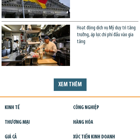
Hoạt động dịch vụ Mỹ duy trì tăng
trưởng, áp lực chi phí đầu vào gia
tăng
XEM THÊM
KINH TẾ
CÔNG NGHIỆP
THƯƠNG MẠI
HÀNG HÓA
GIÁ CẢ
XÚC TIẾN KINH DOANH