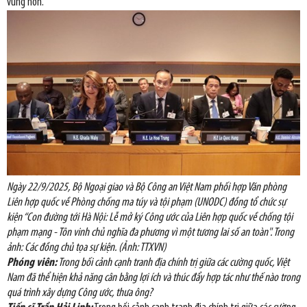
vững hơn.
Ngày 22/9/2025, Bộ Ngoại giao và Bộ Công an Việt Nam phối hợp Văn phòng
Liên hợp quốc về Phòng chống ma túy và tội phạm (UNODC) đồng tổ chức sự
kiện “Con đường tới Hà Nội: Lễ mở ký Công ước của Liên hợp quốc về chống tội
phạm mạng - Tôn vinh chủ nghĩa đa phương vì một tương lai số an toàn". Trong
ảnh: Các đồng chủ tọa sự kiện. (Ảnh: TTXVN)
Phóng viên:
Trong bối cảnh cạnh tranh địa chính trị giữa các cường quốc, Việt
Nam đã thể hiện khả năng cân bằng lợi ích và thúc đẩy hợp tác như thế nào trong
quá trình xây dựng Công ước, thưa ông?