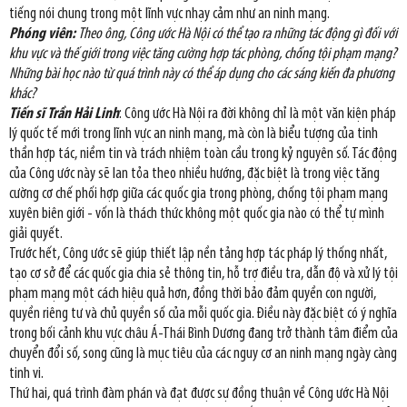
tiếng nói chung trong một lĩnh vực nhạy cảm như an ninh mạng.
Phóng viên:
Theo ông, Công ước Hà Nội có thể tạo ra những tác động gì đối với
khu vực và thế giới trong việc tăng cường hợp tác phòng, chống tội phạm mạng?
Những bài học nào từ quá trình này có thể áp dụng cho các sáng kiến đa phương
khác?
Tiến sĩ Trần Hải Linh
: Công ước Hà Nội ra đời không chỉ là một văn kiện pháp
lý quốc tế mới trong lĩnh vực an ninh mạng, mà còn là biểu tượng của tinh
thần hợp tác, niềm tin và trách nhiệm toàn cầu trong kỷ nguyên số. Tác động
của Công ước này sẽ lan tỏa theo nhiều hướng, đặc biệt là trong việc tăng
cường cơ chế phối hợp giữa các quốc gia trong phòng, chống tội phạm mạng
xuyên biên giới - vốn là thách thức không một quốc gia nào có thể tự mình
giải quyết.
Trước hết, Công ước sẽ giúp thiết lập nền tảng hợp tác pháp lý thống nhất,
tạo cơ sở để các quốc gia chia sẻ thông tin, hỗ trợ điều tra, dẫn độ và xử lý tội
phạm mạng một cách hiệu quả hơn, đồng thời bảo đảm quyền con người,
quyền riêng tư và chủ quyền số của mỗi quốc gia. Điều này đặc biệt có ý nghĩa
trong bối cảnh khu vực châu Á-Thái Bình Dương đang trở thành tâm điểm của
chuyển đổi số, song cũng là mục tiêu của các nguy cơ an ninh mạng ngày càng
tinh vi.
Thứ hai, quá trình đàm phán và đạt được sự đồng thuận về Công ước Hà Nội