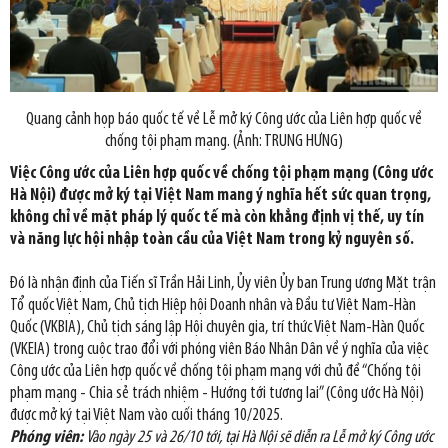
Quang cảnh họp báo quốc tế về Lễ mở ký Công ước của Liên hợp quốc về
chống tội phạm mạng. (Ảnh: TRUNG HƯNG)
Việc Công ước của Liên hợp quốc về chống tội phạm mạng (Công ước
Hà Nội) được mở ký tại Việt Nam mang ý nghĩa hết sức quan trọng,
không chỉ về mặt pháp lý quốc tế mà còn khẳng định vị thế, uy tín
và năng lực hội nhập toàn cầu của Việt Nam trong kỷ nguyên số.
Đó là nhận định của Tiến sĩ Trần Hải Linh, Ủy viên Ủy ban Trung ương Mặt trận
Tổ quốc Việt Nam, Chủ tịch Hiệp hội Doanh nhân và Đầu tư Việt Nam-Hàn
Quốc (VKBIA), Chủ tịch sáng lập Hội chuyên gia, trí thức Việt Nam-Hàn Quốc
(VKEIA) trong cuộc trao đổi với phóng viên Báo Nhân Dân về ý nghĩa của việc
Công ước của Liên hợp quốc về chống tội phạm mạng với chủ đề “Chống tội
phạm mạng - Chia sẻ trách nhiệm - Hướng tới tương lai” (Công ước Hà Nội)
được mở ký tại Việt Nam vào cuối tháng 10/2025.
Phóng viên:
Vào ngày 25 và 26/10 tới, tại Hà Nội sẽ diễn ra Lễ mở ký Công ước