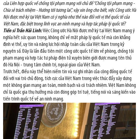
của Liên hợp quốc về chống tội phạm mạng với chủ đề “Chống tội phạm mạng -
Chia sẻ trách nhiệm - Hướng tới tương lai”, vậy xin ông cho biết, việc Công ước Hà
Nội được mở ký tại Việt Nam có ý nghĩa như thế nào đối với vị thế quốc tế của
Việt Nam, đặc biệt trong lĩnh vực an ninh mạng và hợp tác pháp lý quốc tế?
Tiến sĩ Trần Hải Linh:
Việc Công ước Hà Nội được mở ký tại Việt Nam mang ý
nghĩa hết sức quan trọng, không chỉ về mặt pháp lý quốc tế mà còn khẳng
định vị thế, uy tín và năng lực hội nhập toàn cầu của Việt Nam trong kỷ
nguyên số. Đây là lần đầu tiên một công ước quốc tế lớn về phòng, chống tội
phạm mạng và hợp tác tư pháp điện tử xuyên biên giới được mang tên thủ
đô Hà Nội - trung tâm chính trị, ngoại giao của Việt Nam.
Trước hết, điều này thể hiện niềm tin và sự ghi nhận của cộng đồng quốc tế
đối với vai trò chủ động, tích cực của Việt Nam trong việc thúc đẩy xây dựng
một không gian mạng an toàn, minh bạch và có trách nhiệm. Việt Nam không
chỉ là quốc gia thụ hưởng mà còn đóng góp trí tuệ, tiếng nói và sáng kiến vào
tiến trình quốc tế về an ninh mạng.