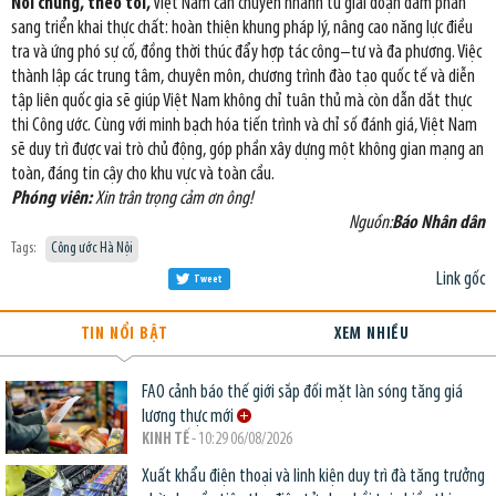
Nói chung, theo tôi,
Việt Nam cần chuyển nhanh từ giai đoạn đàm phán
sang triển khai thực chất: hoàn thiện khung pháp lý, nâng cao năng lực điều
tra và ứng phó sự cố, đồng thời thúc đẩy hợp tác công–tư và đa phương. Việc
thành lập các trung tâm, chuyên môn, chương trình đào tạo quốc tế và diễn
tập liên quốc gia sẽ giúp Việt Nam không chỉ tuân thủ mà còn dẫn dắt thực
thi Công ước. Cùng với minh bạch hóa tiến trình và chỉ số đánh giá, Việt Nam
sẽ duy trì được vai trò chủ động, góp phần xây dựng một không gian mạng an
toàn, đáng tin cậy cho khu vực và toàn cầu.
Phóng viên:
Xin trân trọng cảm ơn ông!
Nguồn:
Báo Nhân dân
Tags:
Công ước Hà Nội
Link gốc
Tweet
TIN NỔI BẬT
XEM NHIỀU
FAO cảnh báo thế giới sắp đối mặt làn sóng tăng giá
lương thực mới
KINH TẾ
- 10:29 06/08/2026
Xuất khẩu điện thoại và linh kiện duy trì đà tăng trưởng