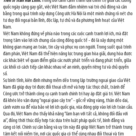
Tiến sĩ Trần Hải Linh:
Trong bối cảnh cạnh tranh địa chính trị giữa các cường
quốc ngày càng gay gắt, việc Việt Nam đảm nhiệm vai trò chủ động và cân
bằng trong quá trình xây dựng Công ước Hà Nội là một minh chứng rõ nét cho
tư duy đối ngoại bản lĩnh, độc lập, tự chủ và đa phương linh hoạt của Việt
Nam.
Việt Nam không đứng về phía nào trong các cuộc cạnh tranh lợi ích, mà đặt
trọng tâm vào lợi ích chung của cộng đồng quốc tế - đó là xây dựng một
không gian mạng an toàn, tin cậy và phục vụ con người. Trong suốt quá trình
đàm phán, Việt Nam đã thể hiện năng lực trung gian hòa giải, dung hòa được
các khác biệt về quan điểm giữa các nước phát triển và đang phát triển, giữa
các khối có cách tiếp cận khác nhau về an ninh, quyền riêng tư và chủ quyền
số.
Sự bình tĩnh, kiên định nhưng mềm dẻo trong lập trường ngoại giao của Việt
Nam đã giúp duy trì được đối thoại cởi mở và hợp tác thực chất, tránh để
Công ước trở thành công cụ cạnh tranh chính trị hay áp đặt giá trị. Việt Nam
đã khéo léo vận dụng “ngoại giao cây tre” - gốc rễ vững vàng, thân dẻo dai,
cành vươn xa để vừa bảo vệ lợi ích quốc gia, vừa đóng góp vào lợi ích toàn cầu.
Qua đó, Việt Nam cho thấy khả năng “làm bạn với tất cả, không đối đầu với
ai”, đồng thời thúc đẩy hợp tác dựa trên luật pháp quốc tế, bình đẳng và
cùng có lợi. Chính sự cân bằng và uy tín này đã giúp Việt Nam trở thành trung
tâm kết nối niềm tin, nơi các quốc gia có thể cùng nhau đối thoại và tìm