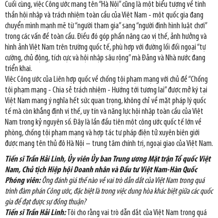
Cuối cùng, việc Công ước mang tên “Hà Nội” cũng là một biểu tượng về tinh
thần hội nhập và trách nhiệm toàn cầu của Việt Nam - một quốc gia đang
chuyển mình mạnh mẽ từ “người tham gia” sang “người định hình luật chơi”
trong các vấn đề toàn cầu. Điều đó góp phần nâng cao vị thế, ảnh hưởng và
hình ảnh Việt Nam trên trường quốc tế, phù hợp với đường lối đối ngoại “tự
cường, chủ động, tích cực và hội nhập sâu rộng” mà Đảng và Nhà nước đang
triển khai.
Việc Công ước của Liên hợp quốc về chống tội phạm mạng với chủ đề “Chống
tội phạm mạng - Chia sẻ trách nhiệm - Hướng tới tương lai” được mở ký tại
Việt Nam mang ý nghĩa hết sức quan trọng, không chỉ về mặt pháp lý quốc
tế mà còn khẳng định vị thế, uy tín và năng lực hội nhập toàn cầu của Việt
Nam trong kỷ nguyên số. Đây là lần đầu tiên một công ước quốc tế lớn về
phòng, chống tội phạm mạng và hợp tác tư pháp điện tử xuyên biên giới
được mang tên thủ đô Hà Nội – trung tâm chính trị, ngoại giao của Việt Nam.
Tiến sĩ Trần Hải Linh, Ủy viên Ủy ban Trung ương Mặt trận Tổ quốc Việt
Nam, Chủ tịch Hiệp hội Doanh nhân và Đầu tư Việt Nam-Hàn Quốc
Phóng viên:
Ông đánh giá thế nào về vai trò dẫn dắt của Việt Nam trong quá
trình đàm phán Công ước, đặc biệt là trong việc dung hòa khác biệt giữa các quốc
gia để đạt được sự đồng thuận?
Tiến sĩ Trần Hải Linh:
Tôi cho rằng vai trò dẫn dắt của Việt Nam trong quá