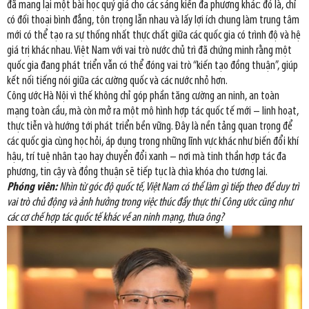
đã mang lại một bài học quý giá cho các sáng kiến đa phương khác: đó là, chỉ
có đối thoại bình đẳng, tôn trọng lẫn nhau và lấy lợi ích chung làm trung tâm
mới có thể tạo ra sự thống nhất thực chất giữa các quốc gia có trình độ và hệ
giá trị khác nhau. Việt Nam với vai trò nước chủ trì đã chứng minh rằng một
quốc gia đang phát triển vẫn có thể đóng vai trò “kiến tạo đồng thuận”, giúp
kết nối tiếng nói giữa các cường quốc và các nước nhỏ hơn.
Công ước Hà Nội vì thế không chỉ góp phần tăng cường an ninh, an toàn
mạng toàn cầu, mà còn mở ra một mô hình hợp tác quốc tế mới – linh hoạt,
thực tiễn và hướng tới phát triển bền vững. Đây là nền tảng quan trọng để
các quốc gia cùng học hỏi, áp dụng trong những lĩnh vực khác như biến đổi khí
hậu, trí tuệ nhân tạo hay chuyển đổi xanh – nơi mà tinh thần hợp tác đa
phương, tin cậy và đồng thuận sẽ tiếp tục là chìa khóa cho tương lai.
Phóng viên:
Nhìn từ góc độ quốc tế, Việt Nam có thể làm gì tiếp theo để duy trì
vai trò chủ động và ảnh hưởng trong việc thúc đẩy thực thi Công ước cũng như
các cơ chế hợp tác quốc tế khác về an ninh mạng, thưa ông?