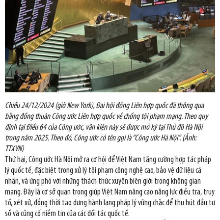
Chiều 24/12/2024 (giờ New York), Đại hội đồng Liên hợp quốc đã thông qua
bằng đồng thuận Công ước Liên hợp quốc về chống tội phạm mạng. Theo quy
định tại Điều 64 của Công ước, văn kiện này sẽ được mở ký tại Thủ đô Hà Nội
trong năm 2025. Theo đó, Công ước có tên gọi là “Công ước Hà Nội”. (Ảnh:
TTXVN)
Thứ hai, Công ước Hà Nội mở ra cơ hội để Việt Nam tăng cường hợp tác pháp
lý quốc tế, đặc biệt trong xử lý tội phạm công nghệ cao, bảo vệ dữ liệu cá
nhân, và ứng phó với những thách thức xuyên biên giới trong không gian
mạng. Đây là cơ sở quan trọng giúp Việt Nam nâng cao năng lực điều tra, truy
tố, xét xử, đồng thời tạo dựng hành lang pháp lý vững chắc để thu hút đầu tư
số và củng cố niềm tin của các đối tác quốc tế.