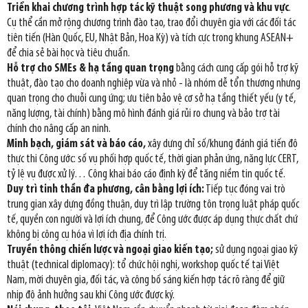
Triển khai chương trình hợp tác kỹ thuật song phương và khu vực
.
Cụ thể cần mở rộng chương trình đào tạo, trao đổi chuyên gia với các đối tác
tiên tiến (Hàn Quốc, EU, Nhật Bản, Hoa Kỳ) và tích cực trong khung ASEAN+
để chia sẻ bài học và tiêu chuẩn.
Hỗ trợ cho SMEs & hạ tầng quan trọng
bằng cách cung cấp gói hỗ trợ kỹ
thuật, đào tạo cho doanh nghiệp vừa và nhỏ - là nhóm dễ tổn thương nhưng
quan trọng cho chuỗi cung ứng; ưu tiên bảo vệ cơ sở hạ tầng thiết yếu (y tế,
năng lượng, tài chính) bằng mô hình đánh giá rủi ro chung và bảo trợ tài
chính cho nâng cấp an ninh.
Minh bạch, giám sát và báo cáo,
xây dựng chỉ số/khung đánh giá tiến độ
thực thi Công ước: số vụ phối hợp quốc tế, thời gian phản ứng, năng lực CERT,
tỷ lệ vụ được xử lý… Công khai báo cáo định kỳ để tăng niềm tin quốc tế.
Duy trì tinh thần đa phương, cân bằng lợi ích:
Tiếp tục đóng vai trò
trung gian xây dựng đồng thuận, duy trì lập trường tôn trọng luật pháp quốc
tế, quyền con người và lợi ích chung, để Công ước được áp dụng thực chất chứ
không bị công cụ hóa vì lợi ích địa chính trị.
Truyền thông chiến lược và ngoại giao kiến tạo;
sử dụng ngoại giao kỹ
thuật (technical diplomacy): tổ chức hội nghị, workshop quốc tế tại Việt
Nam, mời chuyên gia, đối tác, và công bố sáng kiến hợp tác rõ ràng để giữ
nhịp độ ảnh hưởng sau khi Công ước được ký.