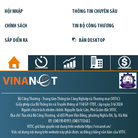
HỘI NHẬP
THÔNG TIN CHUYÊN SÂU
CHÍNH SÁCH
TIN BỘ CÔNG THƯƠNG
SẮP DIỄN RA
BẢN DESKTOP
TRANG CHỦ
TIN GIỜ CHÓT
THỊ TRƯỜNG
DỰ ÁN
CHỨNG KHOÁN
Bộ Công Thương - Trung tâm Thông tin Công Nghiệp và Thương mại (VITIC)
Giấy phép của Bộ Thông tin và Truyền thông số 114/GP-TTĐT, cấp ngày 3/6/2024
Người chịu trách nhiệm chính: Nguyễn Quốc Lân, Phó Giám đốc VITIC
Địa chỉ: Tòa nhà Bộ Công Thương, số 655 Phạm Văn Đồng, phường Nghĩa Đô, Tp. Hà Nội
ĐT: (04)39341911; (04)37153632
VITIC giữ bản quyền nội dung trên website https://vinanet.vn/
Việc sử dụng nội dung trên website này phải được sự đồng ý bằng văn bản của VITIC.