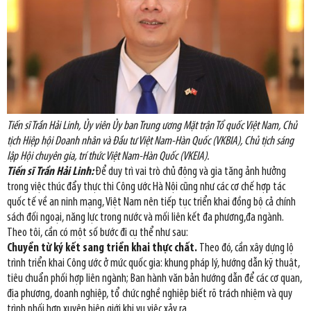
Tiến sĩ Trần Hải Linh, Ủy viên Ủy ban Trung ương Mặt trận Tổ quốc Việt Nam, Chủ
tịch Hiệp hội Doanh nhân và Đầu tư Việt Nam-Hàn Quốc (VKBIA), Chủ tịch sáng
lập Hội chuyên gia, trí thức Việt Nam-Hàn Quốc (VKEIA).
Tiến sĩ Trần Hải Linh:
Để duy trì vai trò chủ động và gia tăng ảnh hưởng
trong việc thúc đẩy thực thi Công ước Hà Nội cũng như các cơ chế hợp tác
quốc tế về an ninh mạng, Việt Nam nên tiếp tục triển khai đồng bộ cả chính
sách đối ngoại, năng lực trong nước và mối liên kết đa phương,đa ngành.
Theo tôi, cần có một số bước đi cụ thể như sau:
Chuyển từ ký kết sang triển khai thực chất.
Theo đó, cần xây dựng lộ
trình triển khai Công ước ở mức quốc gia: khung pháp lý, hướng dẫn kỹ thuật,
tiêu chuẩn phối hợp liên ngành; Ban hành văn bản hướng dẫn để các cơ quan,
địa phương, doanh nghiệp, tổ chức nghề nghiệp biết rõ trách nhiệm và quy
trình phối hợp xuyên biên giới khi vụ việc xảy ra.