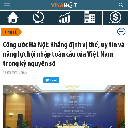
TRANG CHỦ
TIN GIỜ CHÓT
THỊ TRƯỜNG
DỰ ÁN
CHỨNG KHOÁN
KINH TẾ
Công ước Hà Nội: Khẳng định vị thế, uy tín và
năng lực hội nhập toàn cầu của Việt Nam
trong kỷ nguyên số
13:00 20/10/2025
Tweet