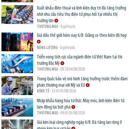
Xuất khẩu điện thoại và linh kiện duy trì đà tăng trưởng
nhờ nhu cầu tiêu thụ điện tử phục hồi tại nhiều thị
trường lớn
THƯƠNG MẠI
- 8 giờ trước
Giá dầu thế giới hôm nay 6/8: Giằng co theo biên độ hẹp
NĂNG LƯỢNG
- 8 giờ trước
Triển vọng tích cực của ngành điện tử Việt Nam tại thị
trường Bắc Mỹ
THƯƠNG MẠI
- 08:30 04/08/2026
Trung Quốc bảo vệ mô hình tăng trưởng trước thềm đàm
phán thương mại với Mỹ và EU
KINH TẾ
- 10:43 05/08/2026
Nhập khẩu hàng hóa từ Đức: Máy móc, linh kiện điện tử
làm động lực bứt phá
THƯƠNG MẠI
- 09:05 05/08/2026
Giá kim loại công nghiệp ngày 6/8: Đà tăng lan rộng ở
nhóm kim loại cơ bản