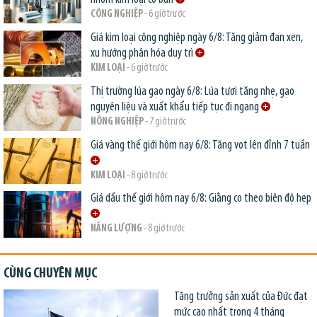
CÔNG NGHIỆP
- 6 giờ trước
Giá kim loại công nghiệp ngày 6/8: Tăng giảm đan xen,
xu hướng phân hóa duy trì
KIM LOẠI
- 6 giờ trước
Thị trường lúa gạo ngày 6/8: Lúa tươi tăng nhẹ, gạo
nguyên liệu và xuất khẩu tiếp tục đi ngang
NÔNG NGHIỆP
- 7 giờ trước
Giá vàng thế giới hôm nay 6/8: Tăng vọt lên đỉnh 7 tuần
KIM LOẠI
- 8 giờ trước
Giá dầu thế giới hôm nay 6/8: Giằng co theo biên độ hẹp
NĂNG LƯỢNG
- 8 giờ trước
CÙNG CHUYÊN MỤC
Tăng trưởng sản xuất của Đức đạt
mức cao nhất trong 4 tháng