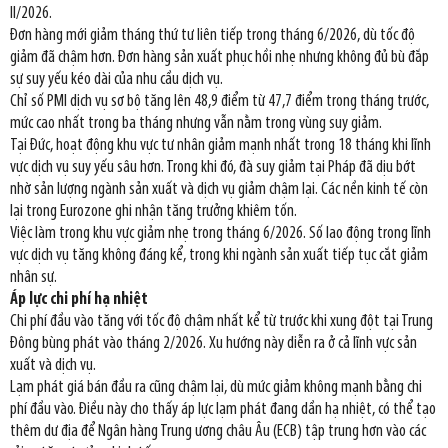
II/2026.
Đơn hàng mới giảm tháng thứ tư liên tiếp trong tháng 6/2026, dù tốc độ
giảm đã chậm hơn. Đơn hàng sản xuất phục hồi nhẹ nhưng không đủ bù đắp
sự suy yếu kéo dài của nhu cầu dịch vụ.
Chỉ số PMI dịch vụ sơ bộ tăng lên 48,9 điểm từ 47,7 điểm trong tháng trước,
mức cao nhất trong ba tháng nhưng vẫn nằm trong vùng suy giảm.
Tại Đức, hoạt động khu vực tư nhân giảm mạnh nhất trong 18 tháng khi lĩnh
vực dịch vụ suy yếu sâu hơn. Trong khi đó, đà suy giảm tại Pháp đã dịu bớt
nhờ sản lượng ngành sản xuất và dịch vụ giảm chậm lại. Các nền kinh tế còn
lại trong Eurozone ghi nhận tăng trưởng khiêm tốn.
Việc làm trong khu vực giảm nhẹ trong tháng 6/2026. Số lao động trong lĩnh
vực dịch vụ tăng không đáng kể, trong khi ngành sản xuất tiếp tục cắt giảm
nhân sự.
Áp lực chi phí hạ nhiệt
Chi phí đầu vào tăng với tốc độ chậm nhất kể từ trước khi xung đột tại Trung
Đông bùng phát vào tháng 2/2026. Xu hướng này diễn ra ở cả lĩnh vực sản
xuất và dịch vụ.
Lạm phát giá bán đầu ra cũng chậm lại, dù mức giảm không mạnh bằng chi
phí đầu vào. Điều này cho thấy áp lực lạm phát đang dần hạ nhiệt, có thể tạo
thêm dư địa để Ngân hàng Trung ương châu Âu (ECB) tập trung hơn vào các