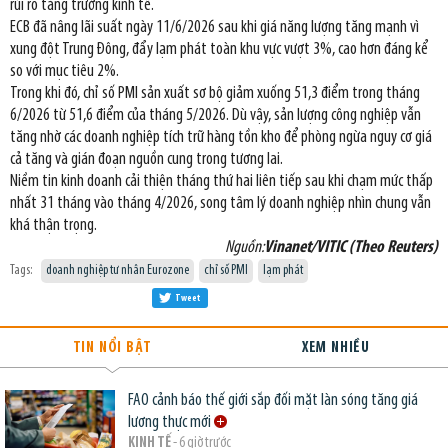
rủi ro tăng trưởng kinh tế.
ECB đã nâng lãi suất ngày 11/6/2026 sau khi giá năng lượng tăng mạnh vì
xung đột Trung Đông, đẩy lạm phát toàn khu vực vượt 3%, cao hơn đáng kể
so với mục tiêu 2%.
Trong khi đó, chỉ số PMI sản xuất sơ bộ giảm xuống 51,3 điểm trong tháng
6/2026 từ 51,6 điểm của tháng 5/2026. Dù vậy, sản lượng công nghiệp vẫn
tăng nhờ các doanh nghiệp tích trữ hàng tồn kho để phòng ngừa nguy cơ giá
cả tăng và gián đoạn nguồn cung trong tương lai.
Niềm tin kinh doanh cải thiện tháng thứ hai liên tiếp sau khi chạm mức thấp
nhất 31 tháng vào tháng 4/2026, song tâm lý doanh nghiệp nhìn chung vẫn
khá thận trọng.
Nguồn:
Vinanet/VITIC (Theo Reuters)
Tags:
doanh nghiệp tư nhân Eurozone
chỉ số PMI
lạm phát
Tweet
TIN NỔI BẬT
XEM NHIỀU
FAO cảnh báo thế giới sắp đối mặt làn sóng tăng giá
lương thực mới
KINH TẾ
- 6 giờ trước