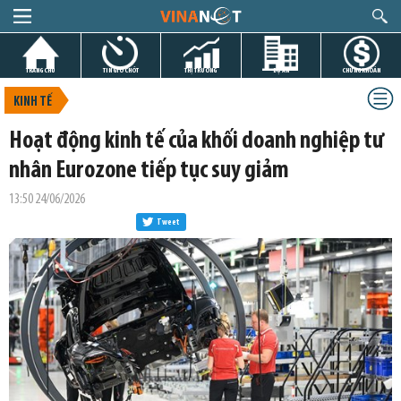
TRANG CHỦ
TIN GIỜ CHÓT
THỊ TRƯỜNG
DỰ ÁN
CHỨNG KHOÁN
KINH TẾ
Hoạt động kinh tế của khối doanh nghiệp tư
nhân Eurozone tiếp tục suy giảm
13:50 24/06/2026
Tweet