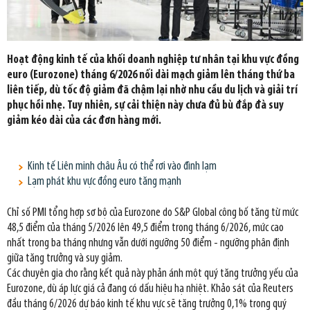
Hoạt động kinh tế của khối doanh nghiệp tư nhân tại khu vực đồng
euro (Eurozone) tháng 6/2026 nối dài mạch giảm lên tháng thứ ba
liên tiếp, dù tốc độ giảm đã chậm lại nhờ nhu cầu du lịch và giải trí
phục hồi nhẹ. Tuy nhiên, sự cải thiện này chưa đủ bù đắp đà suy
giảm kéo dài của các đơn hàng mới.
Kinh tế Liên minh châu Âu có thể rơi vào đình lạm
Lạm phát khu vực đồng euro tăng mạnh
Chỉ số PMI tổng hợp sơ bộ của Eurozone do S&P Global công bố tăng từ mức
48,5 điểm của tháng 5/2026 lên 49,5 điểm trong tháng 6/2026, mức cao
nhất trong ba tháng nhưng vẫn dưới ngưỡng 50 điểm - ngưỡng phân định
giữa tăng trưởng và suy giảm.
Các chuyên gia cho rằng kết quả này phản ánh một quý tăng trưởng yếu của
Eurozone, dù áp lực giá cả đang có dấu hiệu hạ nhiệt. Khảo sát của Reuters
đầu tháng 6/2026 dự báo kinh tế khu vực sẽ tăng trưởng 0,1% trong quý