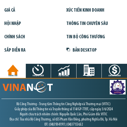
GIÁ CẢ
XÚC TIẾN KINH DOANH
HỘI NHẬP
THÔNG TIN CHUYÊN SÂU
CHÍNH SÁCH
TIN BỘ CÔNG THƯƠNG
SẮP DIỄN RA
BẢN DESKTOP
TRANG CHỦ
TIN GIỜ CHÓT
THỊ TRƯỜNG
DỰ ÁN
CHỨNG KHOÁN
Bộ Công Thương - Trung tâm Thông tin Công Nghiệp và Thương mại (VITIC)
Giấy phép của Bộ Thông tin và Truyền thông số 114/GP-TTĐT, cấp ngày 3/6/2024
Người chịu trách nhiệm chính: Nguyễn Quốc Lân, Phó Giám đốc VITIC
Địa chỉ: Tòa nhà Bộ Công Thương, số 655 Phạm Văn Đồng, phường Nghĩa Đô, Tp. Hà Nội
ĐT: (04)39341911; (04)37153632