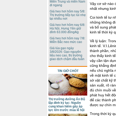
Miền Trung và miền Nam
Vậy cơ sở nào đ
đi ngang
nhất nhưng kin
Giá heo hơi hôm nay 5/8:
Thị trường tiếp tục lùi nhẹ
Coi kinh tế tư 
tại nhiều nơi
những không đi 
Giá heo hơi hôm nay 6/8:
và bổ sung phát
Hà Nội, Hưng Yên giữ
kinh tế thời kỳ
đỉnh 63.000 đồng/kg
Giá heo hơi hôm nay 7/8:
Về lý luận: Tro
Miền Bắc neo mức cao
kinh tế. V.I.Lên
Giá lúa gạo ngày
thành phần, nh
3/8/2026: Gạo nguyên
liệu neo cao, thị trường
cho thấy kinh t
giao dịch chậm đầu tuần
vậy cần tận dụn
cũng khẳng định
nếu chủ nghĩa n
TIN GIỜ CHÓT
về mặt kinh tế 
sở vật chất kỹ t
sản xuất, rõ rà
đủ chín muồi về
phát huy hết độ
Thị trường đường Ấn Độ
để các thành phầ
lập đỉnh kỷ lục: Nguồn
được sự chín mu
cung khan hiếm gây áp
lực lớn trước mùa lễ hội
Trong thời kỳ qu