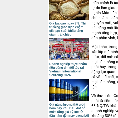
triển chính là 
tự do làm giàu 
nghĩa Mác-Lênin
chính là coi dâ
nguyên mới, vai
Giá lúa gạo ngày 7/8: Thị
trường giao dịch chậm,
nói riêng một l
giá gạo xuất khẩu tăng
mạnh tổng hợp, 
giảm trái chiều
đến phồn vinh,
Mặt khác, trong
xác lập mô hình
thức, đổi mới s
mọi tiềm năng c
Doanh nghiệp thực phẩm
phát huy, trong 
tiêu dùng tìm đối tác tại
Vietnam International
động lực quan t
Sourcing 2026
cả về thể chế, 
mọi tiềm năng,
tộc.
Về thực tiễn: Co
phát từ tiềm nă
Giá năng lượng thế giới
68-NQ/TW khẳng
hôm nay 7/8: Dầu đốt có
doanh nghiệp v
mức tăng giá kỷ lục từ
khoảng 50% tổn
đầu năm đến nay trong bối