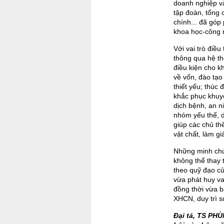
doanh nghiệp và
tập đoàn, tổng 
chính... đã góp
khoa học-công n
Với vai trò điều
thông qua hệ th
điều kiện cho k
về vốn, đào tạo 
thiết yếu; thúc
khắc phục khuyết
dịch bệnh, an n
nhóm yếu thế, d
giúp các chủ th
vật chất, làm g
Những minh chứn
không thể thay t
theo quỹ đạo c
vừa phát huy va
đồng thời vừa b
XHCN, duy trì s
Đại tá, TS PH