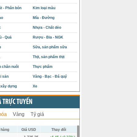
t - Phân bón
Kim loại màu
ạo
Mía - Đường
c
Nhựa - Chất dẻo
ủ - Quả
Rượu - Bia - NGK
p
Sữa, sản phẩm sữa
á
Thịt, sản phẩm thịt
 chăn nuôi
Thực phẩm
i sản
Vàng - Bạc - Đá quý
u xây dựng
Xe
Ả TRỰC TUYẾN
hóa
Vàng
Tỷ giá
 hàng
Giá USD
Thay đổi