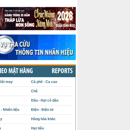
HEO MẶT HÀNG
REPORTS
Dệt may
Cà phê - Ca cao
Chè
Dầu - Hạt có dầu
- Nhiên liệu
Điện - Điện tử
ấy
Hàng hóa khác
u
Hạt tiêu