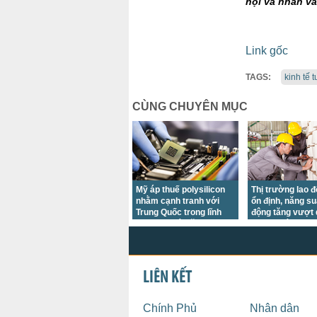
hội và nhân vă
Link gốc
TAGS:
kinh tế 
CÙNG CHUYÊN MỤC
Mỹ áp thuế polysilicon
Thị trường lao 
nhằm cạnh tranh với
ổn định, năng su
Trung Quốc trong lĩnh
động tăng vượt
vực chip và năng lượng
trong quý II/202
mặt trời
LIÊN KẾT
Chính Phủ
Nhân dân