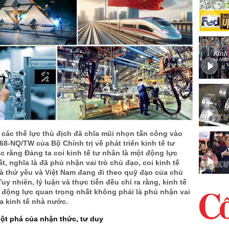
 các thế lực thù địch đã chĩa mũi nhọn tấn công vào
68-NQ/TW của Bộ Chính trị về phát triển kinh tế tư
c rằng Đảng ta coi kinh tế tư nhân là một động lực
t, nghĩa là đã phủ nhận vai trò chủ đạo, coi kinh tế
à thứ yếu và Việt Nam đang đi theo quỹ đạo của chủ
uy nhiên, lý luận và thực tiễn đều chỉ ra rằng, kinh tế
 động lực quan trọng nhất không phải là phủ nhận vai
a kinh tế nhà nước.
đột phá của nhận thức, tư duy