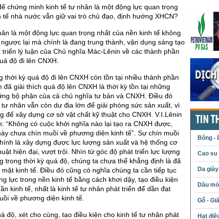
ể chứng minh kinh tế tư nhân là một động lực quan trọng
h tế nhà nước vẫn giữ vai trò chủ đạo, định hướng XHCN?
nhân là một động lực quan trọng nhất của nền kinh tế không
ngược lại mà chính là đang trung thành, vận dụng sáng tạo
 triển lý luận của Chủ nghĩa Mác-Lênin về các thành phần
 quá độ đi lên CNXH.
ng thời kỳ quá độ đi lên CNXH còn tồn tại nhiều thành phần
in đã giải thích quá độ lên CNXH là thời kỳ tồn tại những
ững bộ phận của cả chủ nghĩa tư bản và CNXH. Điều đó
ế tư nhân vẫn còn dư địa lớn để giải phóng sức sản xuất, vì
g để xây dựng cơ sở vật chất kỹ thuật cho CNXH. V.I.Lênin
TIN T
: “Không có cuộc khởi nghĩa nào lại tạo ra CNXH được,
ày chưa chín muồi về phương diện kinh tế”. Sự chín muồi
Bông - 
chính là xây dựng được lực lượng sản xuất và hệ thống cơ
huật hiện đại, vượt trội. Nhìn từ góc độ phát triển lực lượng
Cao su
ng trong thời kỳ quá độ, chúng ta chưa thể khẳng định là đã
Da giày
 mặt kinh tế. Điều đó cũng có nghĩa chúng ta cần tiếp tục
ng lực trong nền kinh tế bằng cách khơi dậy, tạo điều kiện
Dầu mỏ 
n kinh tế, nhất là kinh tế tư nhân phát triển để dần đạt
ồi về phương diện kinh tế.
Gỗ - Gi
á độ, xét cho cùng, tạo điều kiện cho kinh tế tư nhân phát
Hạt điề