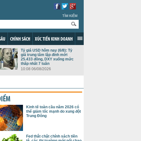
TÌM KIẾM
SÂU
CHÍNH SÁCH
XÚC TIẾN KINH DOANH
Tỷ giá USD hôm nay (6/8): Tỷ
giá trung tâm lập đỉnh mới
25.433 đồng, DXY xuống mức
thấp nhất 7 tuần
10:08 06/08/2026
ĐIỂM
Kinh tế toàn cầu năm 2026 có
thể giảm tốc mạnh do xung đột
Trung Đông
Fed thắt chặt chính sách tiền
tệ, các thị trường mới nổi chao