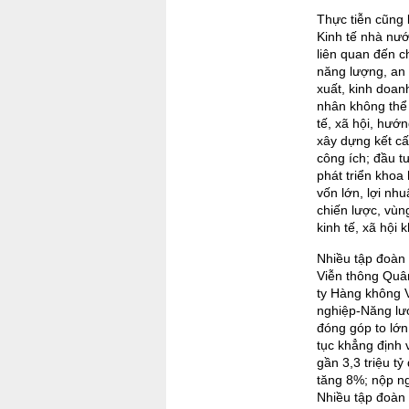
Thực tiễn cũng 
Kinh tế nhà nướ
liên quan đến c
năng lượng, an 
xuất, kinh doan
nhân không thể 
tế, xã hội, hướ
xây dựng kết cấ
công ích; đầu t
phát triển khoa
vốn lớn, lợi nhu
chiến lược, vùng
kinh tế, xã hội k
Nhiều tập đoàn 
Viễn thông Quâ
ty Hàng không 
nghiệp-Năng lượ
đóng góp to lớ
tục khẳng định 
gần 3,3 triệu t
tăng 8%; nộp n
Nhiều tập đoàn 