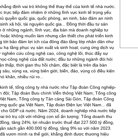
US Sug
khẳng định vai trò không thể thay thế của kinh tế nhà nước.
US Cott
c trực tiếp đảm nhiệm ở những lĩnh vực kinh tế trọng yếu
hủ quyền quốc gia, quốc phòng, an ninh, bảo đảm an ninh
London
sinh xã hội, tài nguyên quốc gia... Đồng thời đầu tư sản
h ở những ngành, lĩnh vực, địa bàn mà doanh nghiệp tư
US Coc
hoặc không muốn làm nhưng cần thiết cho phát triển kinh
Rough 
ng tới bảo đảm lợi ích của đông đảo tầng lớp nhân dân như
u hạ tầng phục vụ sản xuất và sinh hoạt; cung ứng dịch vụ
Nguồn Fi
ư nghiên cứu công nghệ cao, công nghệ lõi, thúc đẩy sự
 học-công nghệ của đất nước; đầu tư những ngành đòi hỏi
ận thấp, thời gian thu hồi chậm, đặc biệt là trên địa bàn
 sâu, vùng xa, vùng biên giới, biển, đảo, vùng có điều kiện
hó khăn, nhiều rủi ro...
kinh tế, tổng công ty nhà nước như Tập đoàn Công nghiệp-
n đội; Tập đoàn Bưu chính Viễn thông Việt Nam; Tổng công
Việt Nam, Tổng công ty Tân cảng Sài Gòn, Tập đoàn Công
ng quốc gia Việt Nam, Tập đoàn Điện lực Việt Nam... đã
n cho GDP cả nước. Năm 2024, doanh nghiệp nhà nước tiếp
vai trò trụ cột với những con số ấn tượng: Tổng doanh thu
ỷ đồng, tăng 24%; lợi nhuận trước thuế đạt 227.500 tỷ đồng,
gân sách gần 400.000 tỷ đồng, tăng 9% so với năm 2023.
đã vươn mình ra thế giới, khẳng định được thương hiệu