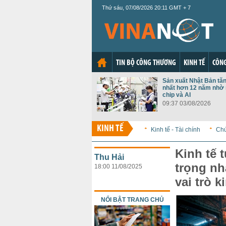
Thứ sáu, 07/08/2026 20:11 GMT + 7
TIN BỘ CÔNG THƯƠNG
KINH TẾ
CÔNG
Sản xuất Nhật Bản tă
nhất hơn 12 năm nhờ 
chip và AI
09:37 03/08/2026
KINH TẾ
Kinh tế - Tài chính
Ch
Kinh tế 
Thu Hải
trọng nh
18:00 11/08/2025
vai trò 
NỔI BẬT TRANG CHỦ