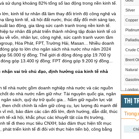
Gold
à sử dụng khoảng 82% tổng số lao động trong nền kinh tế.
Silver
o lớn, kinh tế tư nhân đã làm thay đổi trình độ công nghệ và
hạ tầng kinh tế, xã hội đất nước, thúc đẩy đổi mới sáng tạo,
Copper
uất lao động, gia tăng sức cạnh tranh trong nền kinh tế.
Platinu
iệp tư nhân đã phát triển thành những tập đoàn kinh tế có
ậu về vốn, nhân lực, công nghệ, sức cạnh tranh vươn tầm
Palladi
ngroup, Hòa Phát, FPT, Trường Hải, Masan... Nhiều doanh
 đóng góp to lớn cho ngân sách nhà nước như năm 2024
Crude O
óp 56.000 tỷ đồng; Thế giới di động đóng góp 19.700 tỷ
Brent Oi
đóng góp 13.400 tỷ đồng; FPT đóng góp 9.200 tỷ đồng...
Natural
 nhận vai trò chủ đạo, định hướng của kinh tế nhà
Gasoli
h tế nhà nước gồm doanh nghiệp nhà nước và các nguồn
London 
n chốt do nhà nước nắm giữ như: Tài nguyên quốc gia, ngân
ngân sách, quỹ dự trữ quốc gia... Nắm giữ nguồn lực vật
US Whe
THỊ 
, then chốt chính là nắm giữ công cụ, lực lượng đủ mạnh để
US Cor
ịnh vĩ mô, bảo đảm các cân đối lớn, định hướng, dẫn dắt, thúc
Trong
inh tế-xã hội, khắc phục các khuyết tật của thị trường,
US Soy
inh tế đi theo mục tiêu CNXH; bảo đảm thực hiện tốt mục
, phát triển kinh tế đi đôi với thực hiện tiến bộ, công bằng
US Coff
Chỉ