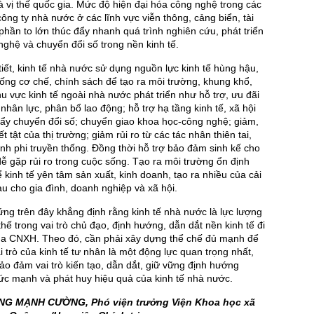
 vị thế quốc gia. Mức độ hiện đại hóa công nghệ trong các
công ty nhà nước ở các lĩnh vực viễn thông, cảng biển, tài
 phần to lớn thúc đẩy nhanh quá trình nghiên cứu, phát triển
ghệ và chuyển đổi số trong nền kinh tế.
 tiết, kinh tế nhà nước sử dụng nguồn lực kinh tế hùng hậu,
ống cơ chế, chính sách để tạo ra môi trường, khung khổ,
hu vực kinh tế ngoài nhà nước phát triển như hỗ trợ, ưu đãi
nhân lực, phân bổ lao động; hỗ trợ hạ tầng kinh tế, xã hội
 đẩy chuyển đổi số; chuyển giao khoa học-công nghệ; giảm,
 tật của thị trường; giảm rủi ro từ các tác nhân thiên tai,
inh phi truyền thống. Đồng thời hỗ trợ bảo đảm sinh kế cho
ễ gặp rủi ro trong cuộc sống. Tạo ra môi trường ổn định
ể kinh tế yên tâm sản xuất, kinh doanh, tạo ra nhiều của cải
iàu cho gia đình, doanh nghiệp và xã hội.
g trên đây khẳng định rằng kinh tế nhà nước là lực lượng
hế trong vai trò chủ đạo, định hướng, dẫn dắt nền kinh tế đi
ủa CNXH. Theo đó, cần phải xây dựng thể chế đủ mạnh để
i trò của kinh tế tư nhân là một động lực quan trọng nhất,
ảo đảm vai trò kiến tạo, dẫn dắt, giữ vững định hướng
ức mạnh và phát huy hiệu quả của kinh tế nhà nước.
ÙNG MẠNH CƯỜNG, Phó viện trưởng Viện Khoa học xã