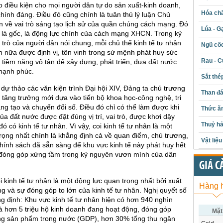
tạo điều kiện cho mọi người dân tự do sản xuất-kinh doanh,
Hóa chấ
chính đáng. Điều đó cũng chính là tuân thủ lý luận Chủ
 về vai trò sáng tạo lịch sử của quần chúng cách mạng. Đó
Lúa - G
n là gốc, là động lực chính của cách mạng XHCN. Trong kỷ
 trò của người dân nói chung, mỗi chủ thể kinh tế tư nhân
Ngũ cố
ần nữa được định vị, tôn vinh trong sứ mệnh phát huy sức
Rau - C
tiềm năng vô tận để xây dựng, phát triển, đưa đất nước
 hạnh phúc.
Sắt thé
 dự thảo các văn kiện trình Đại hội XIV, Đảng ta chủ trương
Than đ
 tăng trưởng mới dựa vào tiến bộ khoa học-công nghệ, tri
áng tạo và chuyển đổi số. Điều đó chỉ có thể làm được khi
Thức ăn
ủa đất nước được đặt đúng vị trí, vai trò, được khơi dậy
Thuỷ hả
đó có kinh tế tư nhân. Vì vậy, coi kinh tế tư nhân là một
rọng nhất chính là khẳng định cả về quan điểm, chủ trương,
Vật liệ
chính sách đã sẵn sàng để khu vực kinh tế này phát huy hết
 đóng góp xứng tầm trong kỷ nguyên vươn mình của dân
GIÁ C
i kinh tế tư nhân là một động lực quan trọng nhất bởi xuất
Hàng 
ng và sự đóng góp to lớn của kinh tế tư nhân. Nghị quyết số
 định: Khu vực kinh tế tư nhân hiện có hơn 940 nghìn
à hơn 5 triệu hộ kinh doanh đang hoạt động, đóng góp
Mặt
g sản phẩm trong nước (GDP), hơn 30% tổng thu ngân