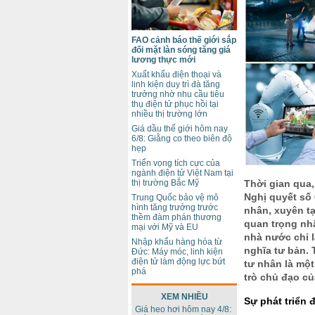
FAO cảnh báo thế giới sắp
đối mặt làn sóng tăng giá
lương thực mới
Xuất khẩu điện thoại và
linh kiện duy trì đà tăng
trưởng nhờ nhu cầu tiêu
thụ điện tử phục hồi tại
nhiều thị trường lớn
Giá dầu thế giới hôm nay
6/8: Giằng co theo biên độ
hẹp
Triển vọng tích cực của
ngành điện tử Việt Nam tại
thị trường Bắc Mỹ
Thời gian qua,
Nghị quyết số 
Trung Quốc bảo vệ mô
hình tăng trưởng trước
nhân, xuyên tạ
thềm đàm phán thương
quan trọng nhấ
mại với Mỹ và EU
nhà nước chỉ l
Nhập khẩu hàng hóa từ
nghĩa tư bản. T
Đức: Máy móc, linh kiện
điện tử làm động lực bứt
tư nhân là một
phá
trò chủ đạo củ
XEM NHIỀU
Sự phát triển 
Giá heo hơi hôm nay 4/8: