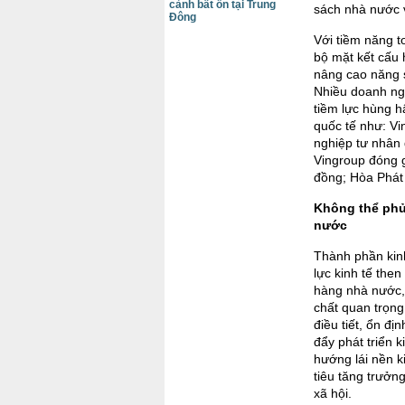
cảnh bất ổn tại Trung
sách nhà nước v
Đông
Với tiềm năng t
bộ mặt kết cấu 
nâng cao năng s
Nhiều doanh ngh
tiềm lực hùng h
quốc tế như: Vi
nghiệp tư nhân
Vingroup đóng g
đồng; Hòa Phát 
Không thể phủ
nước
Thành phần kin
lực kinh tế the
hàng nhà nước, 
chất quan trọng
điều tiết, ổn đ
đẩy phát triển k
hướng lái nền k
tiêu tăng trưởng
xã hội.