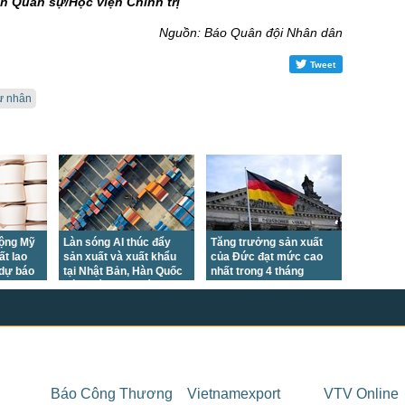
n Quân sự/Học viện Chính trị
Nguồn: Báo Quân đội Nhân dân
Tweet
tư nhân
động Mỹ
Làn sóng AI thúc đẩy
Tăng trưởng sản xuất
ất lao
sản xuất và xuất khẩu
của Đức đạt mức cao
 dự báo
tại Nhật Bản, Hàn Quốc
nhất trong 4 tháng
6
bứt phá trong tháng
7/2026
Báo Công Thương
Vietnamexport
VTV Online