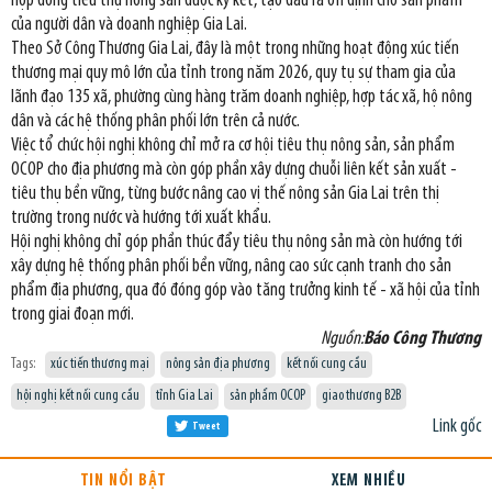
hợp đồng tiêu thụ nông sản được ký kết, tạo đầu ra ổn định cho sản phẩm
của người dân và doanh nghiệp Gia Lai.
Theo Sở Công Thương Gia Lai, đây là một trong những hoạt động xúc tiến
thương mại quy mô lớn của tỉnh trong năm 2026, quy tụ sự tham gia của
lãnh đạo 135 xã, phường cùng hàng trăm doanh nghiệp, hợp tác xã, hộ nông
dân và các hệ thống phân phối lớn trên cả nước.
Việc tổ chức hội nghị không chỉ mở ra cơ hội tiêu thụ nông sản, sản phẩm
OCOP cho địa phương mà còn góp phần xây dựng chuỗi liên kết sản xuất -
tiêu thụ bền vững, từng bước nâng cao vị thế nông sản Gia Lai trên thị
trường trong nước và hướng tới xuất khẩu.
Hội nghị không chỉ góp phần thúc đẩy tiêu thụ nông sản mà còn hướng tới
xây dựng hệ thống phân phối bền vững, nâng cao sức cạnh tranh cho sản
phẩm địa phương, qua đó đóng góp vào tăng trưởng kinh tế - xã hội của tỉnh
trong giai đoạn mới.
Nguồn:
Báo Công Thương
Tags:
xúc tiến thương mại
nông sản địa phương
kết nối cung cầu
hội nghị kết nối cung cầu
tỉnh Gia Lai
sản phẩm OCOP
giao thương B2B
Link gốc
Tweet
TIN NỔI BẬT
XEM NHIỀU