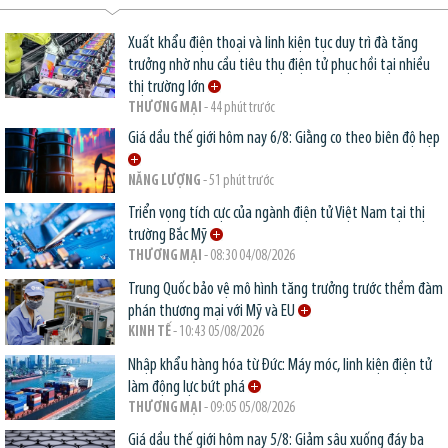
Xuất khẩu điện thoại và linh kiện tục duy trì đà tăng
trưởng nhờ nhu cầu tiêu thụ điện tử phục hồi tại nhiều
thị trường lớn
THƯƠNG MẠI
- 44 phút trước
Giá dầu thế giới hôm nay 6/8: Giằng co theo biên độ hẹp
NĂNG LƯỢNG
- 51 phút trước
Triển vọng tích cực của ngành điện tử Việt Nam tại thị
trường Bắc Mỹ
THƯƠNG MẠI
- 08:30 04/08/2026
Trung Quốc bảo vệ mô hình tăng trưởng trước thềm đàm
phán thương mại với Mỹ và EU
KINH TẾ
- 10:43 05/08/2026
Nhập khẩu hàng hóa từ Đức: Máy móc, linh kiện điện tử
làm động lực bứt phá
THƯƠNG MẠI
- 09:05 05/08/2026
Giá dầu thế giới hôm nay 5/8: Giảm sâu xuống đáy ba