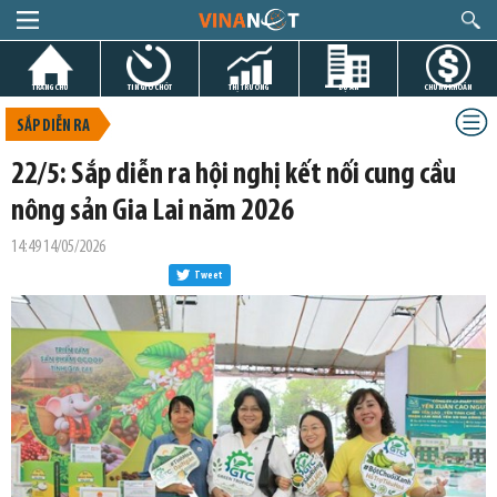
TRANG CHỦ
TIN GIỜ CHÓT
THỊ TRƯỜNG
DỰ ÁN
CHỨNG KHOÁN
SẮP DIỄN RA
22/5: Sắp diễn ra hội nghị kết nối cung cầu
nông sản Gia Lai năm 2026
14:49 14/05/2026
Tweet