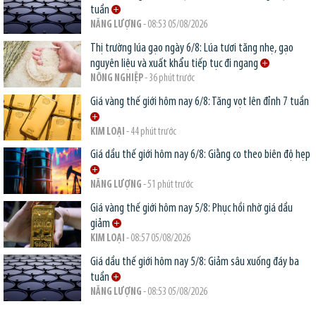
tuần
NĂNG LƯỢNG
- 08:53 05/08/2026
Thị trường lúa gạo ngày 6/8: Lúa tươi tăng nhẹ, gạo
nguyên liệu và xuất khẩu tiếp tục đi ngang
NÔNG NGHIỆP
- 36 phút trước
Giá vàng thế giới hôm nay 6/8: Tăng vọt lên đỉnh 7 tuần
KIM LOẠI
- 44 phút trước
Giá dầu thế giới hôm nay 6/8: Giằng co theo biên độ hẹp
NĂNG LƯỢNG
- 51 phút trước
Giá vàng thế giới hôm nay 5/8: Phục hồi nhờ giá dầu
giảm
KIM LOẠI
- 08:57 05/08/2026
Giá dầu thế giới hôm nay 5/8: Giảm sâu xuống đáy ba
tuần
NĂNG LƯỢNG
- 08:53 05/08/2026