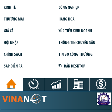
KINH TẾ
CÔNG NGHIỆP
THƯƠNG MẠI
HÀNG HÓA
GIÁ CẢ
XÚC TIẾN KINH DOANH
HỘI NHẬP
THÔNG TIN CHUYÊN SÂU
CHÍNH SÁCH
TIN BỘ CÔNG THƯƠNG
SẮP DIỄN RA
BẢN DESKTOP
TRANG CHỦ
TIN GIỜ CHÓT
THỊ TRƯỜNG
DỰ ÁN
CHỨNG KHOÁN