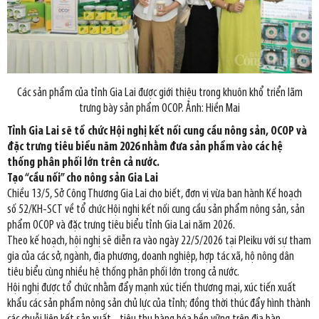
Các sản phẩm của tỉnh Gia Lai được giới thiệu trong khuôn khổ triển lãm
trưng bày sản phẩm OCOP. Ảnh: Hiền Mai
Tỉnh Gia Lai sẽ tổ chức Hội nghị kết nối cung cầu nông sản, OCOP và
đặc trưng tiêu biểu năm 2026 nhằm đưa sản phẩm vào các hệ
thống phân phối lớn trên cả nước.
Tạo “cầu nối” cho nông sản Gia Lai
Chiều 13/5, Sở Công Thương Gia Lai cho biết, đơn vị vừa ban hành Kế hoạch
số 52/KH-SCT về tổ chức Hội nghị kết nối cung cầu sản phẩm nông sản, sản
phẩm OCOP và đặc trưng tiêu biểu tỉnh Gia Lai năm 2026.
Theo kế hoạch, hội nghị sẽ diễn ra vào ngày 22/5/2026 tại Pleiku với sự tham
gia của các sở, ngành, địa phương, doanh nghiệp, hợp tác xã, hộ nông dân
tiêu biểu cùng nhiều hệ thống phân phối lớn trong cả nước.
Hội nghị được tổ chức nhằm đẩy mạnh xúc tiến thương mại, xúc tiến xuất
khẩu các sản phẩm nông sản chủ lực của tỉnh; đồng thời thúc đẩy hình thành