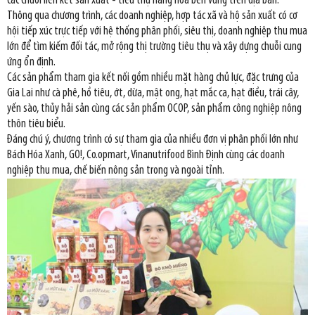
các chuỗi liên kết sản xuất - tiêu thụ hàng hóa bền vững trên địa bàn.
Thông qua chương trình, các doanh nghiệp, hợp tác xã và hộ sản xuất có cơ
hội tiếp xúc trực tiếp với hệ thống phân phối, siêu thị, doanh nghiệp thu mua
lớn để tìm kiếm đối tác, mở rộng thị trường tiêu thụ và xây dựng chuỗi cung
ứng ổn định.
Các sản phẩm tham gia kết nối gồm nhiều mặt hàng chủ lực, đặc trưng của
Gia Lai như cà phê, hồ tiêu, ớt, dừa, mật ong, hạt mắc ca, hạt điều, trái cây,
yến sào, thủy hải sản cùng các sản phẩm OCOP, sản phẩm công nghiệp nông
thôn tiêu biểu.
Đáng chú ý, chương trình có sự tham gia của nhiều đơn vị phân phối lớn như
Bách Hóa Xanh, GO!, Co.opmart, Vinanutrifood Bình Định cùng các doanh
nghiệp thu mua, chế biến nông sản trong và ngoài tỉnh.