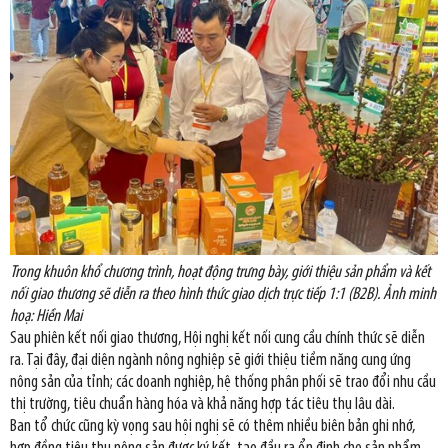
Trong khuôn khổ chương trình, hoạt động trưng bày, giới thiệu sản phẩm và kết
nối giao thương sẽ diễn ra theo hình thức giao dịch trực tiếp 1:1 (B2B). Ảnh minh
hoạ: Hiền Mai
Sau phiên kết nối giao thương, Hội nghị kết nối cung cầu chính thức sẽ diễn
ra. Tại đây, đại diện ngành nông nghiệp sẽ giới thiệu tiềm năng cung ứng
nông sản của tỉnh; các doanh nghiệp, hệ thống phân phối sẽ trao đổi nhu cầu
thị trường, tiêu chuẩn hàng hóa và khả năng hợp tác tiêu thụ lâu dài.
Ban tổ chức cũng kỳ vọng sau hội nghị sẽ có thêm nhiều biên bản ghi nhớ,