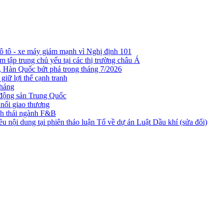
 ô tô - xe máy giảm mạnh vì Nghị định 101
 tập trung chủ yếu tại các thị trường châu Á
n, Hàn Quốc bứt phá trong tháng 7/2026
iữ lợi thế cạnh tranh
tháng
t động sản Trung Quốc
nối giao thương
nh thái ngành F&B
nội dung tại phiên thảo luận Tổ về dự án Luật Dầu khí (sửa đổi)