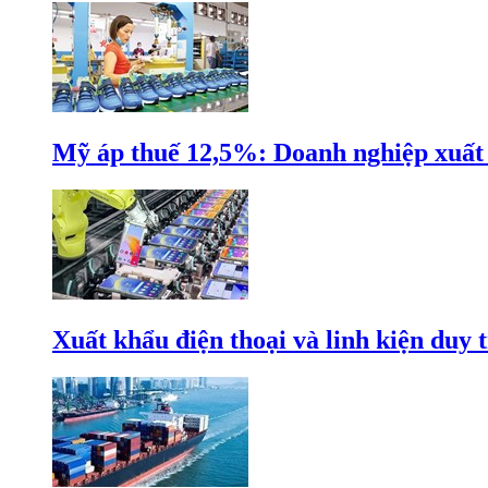
Mỹ áp thuế 12,5%: Doanh nghiệp xuất k
Xuất khẩu điện thoại và linh kiện duy t