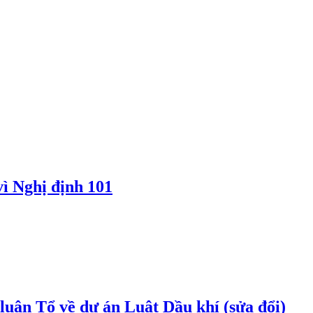
vì Nghị định 101
uận Tổ về dự án Luật Dầu khí (sửa đổi)