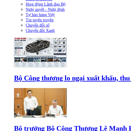
Hoạt động Lãnh đạo Bộ
Nghị quyết - Nghị định
Tự hào hàng Việt
Tin tuyên truyền
Chuyển đổi số
Chuyển đổi Xanh
Bộ Công thương lo ngại xuất khẩu, thu
Bộ trưởng Bộ Công Thương Lê Mạnh Hùn