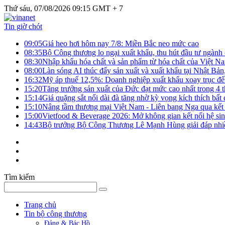
Thứ sáu, 07/08/2026 09:15 GMT + 7
Tin giờ chót
09:05
Giá heo hơi hôm nay 7/8: Miền Bắc neo mức cao
08:35
Bộ Công thương lo ngại xuất khẩu, thu hút đầu tư ngành
08:30
Nhập khẩu hóa chất và sản phẩm từ hóa chất của Việt Nam
08:00
Làn sóng AI thúc đẩy sản xuất và xuất khẩu tại Nhật Bả
16:32
Mỹ áp thuế 12,5%: Doanh nghiệp xuất khẩu xoay trục để g
15:20
Tăng trưởng sản xuất của Đức đạt mức cao nhất trong 4 
15:14
Giá quặng sắt nối dài đà tăng nhờ kỳ vọng kích thích bấ
15:10
Nâng tầm thương mại Việt Nam - Liên bang Nga qua kết 
15:00
Vietfood & Beverage 2026: Mở không gian kết nối hệ si
14:43
Bộ trưởng Bộ Công Thương Lê Mạnh Hùng giải đáp nhiều 
Tìm kiếm
Trang chủ
Tin bộ công thương
Đảng & Bác Hồ