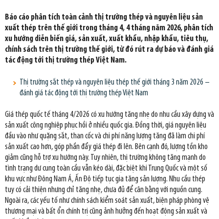
Báo cáo phân tích toàn cảnh thị trường thép và nguyên liệu sản
xuất thép trên thế giới trong tháng 4, 4 tháng năm 2026, phân tích
xu hướng diễn biến giá, sản xuất, xuất khẩu, nhập khẩu, tiêu thụ,
chính sách trên thị trường thế giới, từ đó rút ra dự báo và đánh giá
tác động tới thị trường thép Việt Nam.
Thị trường sắt thép và nguyên liệu thép thế giới tháng 3 năm 2026 –
đánh giá tác động tới thị trường thép Việt Nam
Giá thép quốc tế tháng 4/2026 có xu hướng tăng nhẹ do nhu cầu xây dựng và
sản xuất công nghiệp phục hồi ở nhiều quốc gia. Đồng thời, giá nguyên liệu
đầu vào như quặng sắt, than cốc và chi phí năng lượng tăng đã làm chi phí
sản xuất cao hơn, góp phần đẩy giá thép đi lên. Bên cạnh đó, lượng tồn kho
giảm cũng hỗ trợ xu hướng này. Tuy nhiên, thị trường không tăng mạnh do
tình trạng dư cung toàn cầu vẫn kéo dài, đặc biệt khi Trung Quốc và một số
khu vực như Đông Nam Á, Ấn Độ tiếp tục gia tăng sản lượng. Nhu cầu thép
tuy có cải thiện nhưng chỉ tăng nhẹ, chưa đủ để cân bằng với nguồn cung.
Ngoài ra, các yếu tố như chính sách kiểm soát sản xuất, biện pháp phòng vệ
thương mại và bất ổn chính trị cũng ảnh hưởng đến hoạt động sản xuất và