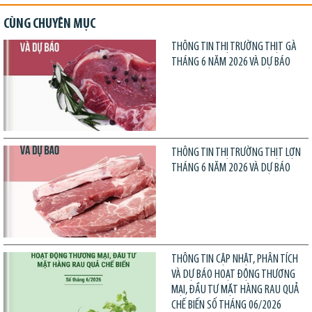
CÙNG CHUYÊN MỤC
THÔNG TIN THỊ TRƯỜNG THỊT GÀ
THÁNG 6 NĂM 2026 VÀ DỰ BÁO
THÔNG TIN THỊ TRƯỜNG THỊT LỢN
THÁNG 6 NĂM 2026 VÀ DỰ BÁO
THÔNG TIN CẬP NHẬT, PHÂN TÍCH
VÀ DỰ BÁO HOẠT ĐỘNG THƯƠNG
MẠI, ĐẦU TƯ MẶT HÀNG RAU QUẢ
CHẾ BIẾN SỐ THÁNG 06/2026