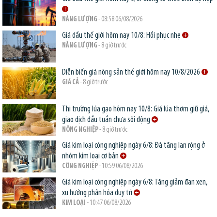
NĂNG LƯỢNG
- 08:58 06/08/2026
Giá dầu thế giới hôm nay 10/8: Hồi phục nhẹ
NĂNG LƯỢNG
- 8 giờ trước
Diễn biến giá nông sản thế giới hôm nay 10/8/2026
GIÁ CẢ
- 8 giờ trước
Thị trường lúa gạo hôm nay 10/8: Giá lúa thơm giữ giá,
giao dịch đầu tuần chưa sôi động
NÔNG NGHIỆP
- 8 giờ trước
Giá kim loại công nghiệp ngày 6/8: Đà tăng lan rộng ở
nhóm kim loại cơ bản
CÔNG NGHIỆP
- 10:59 06/08/2026
Giá kim loại công nghiệp ngày 6/8: Tăng giảm đan xen,
xu hướng phân hóa duy trì
KIM LOẠI
- 10:47 06/08/2026