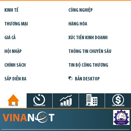
KINH TẾ
CÔNG NGHIỆP
THƯƠNG MẠI
HÀNG HÓA
GIÁ CẢ
XÚC TIẾN KINH DOANH
HỘI NHẬP
THÔNG TIN CHUYÊN SÂU
CHÍNH SÁCH
TIN BỘ CÔNG THƯƠNG
SẮP DIỄN RA
BẢN DESKTOP
TRANG CHỦ
TIN GIỜ CHÓT
THỊ TRƯỜNG
DỰ ÁN
CHỨNG KHOÁN