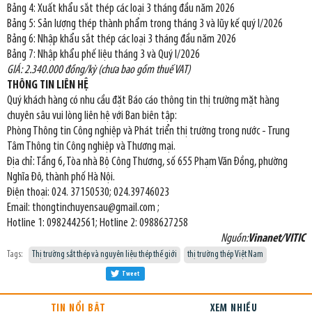
Bảng 4: Xuất khẩu sắt thép các loại 3 tháng đầu năm 2026
Bảng 5: Sản lượng thép thành phẩm trong tháng 3 và lũy kế quý I/2026
Bảng 6: Nhập khẩu sắt thép các loại 3 tháng đầu năm 2026
Bảng 7: Nhập khẩu phế liệu tháng 3 và Quý I/2026
GIÁ: 2.340.000 đồng/kỳ (chưa bao gồm thuế VAT)
THÔNG TIN LIÊN HỆ
Quý khách hàng có nhu cầu đặt Báo cáo thông tin thị trường mặt hàng
chuyên sâu vui lòng liên hệ với Ban biên tập:
Phòng Thông tin Công nghiệp và Phát triển thị trường trong nước - Trung
Tâm Thông tin Công nghiệp và Thương mại.
Địa chỉ: Tầng 6, Tòa nhà Bộ Công Thương, số 655 Phạm Văn Đồng, phường
Nghĩa Đô, thành phố Hà Nội.
Điện thoại: 024. 37150530; 024.39746023
Email: thongtinchuyensau@gmail.com ;
Hotline 1: 0982442561; Hotline 2: 0988627258
Nguồn:
Vinanet/VITIC
Tags:
Thị trường sắt thép và nguyên liệu thép thế giới
thị trường thép Việt Nam
Tweet
TIN NỔI BẬT
XEM NHIỀU