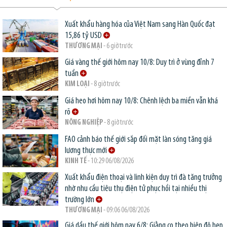
Xuất khẩu hàng hóa của Việt Nam sang Hàn Quốc đạt
15,86 tỷ USD
THƯƠNG MẠI
- 6 giờ trước
Giá vàng thế giới hôm nay 10/8: Duy trì ở vùng đỉnh 7
tuần
KIM LOẠI
- 8 giờ trước
Giá heo hơi hôm nay 10/8: Chênh lệch ba miền vẫn khá
rõ
NÔNG NGHIỆP
- 8 giờ trước
FAO cảnh báo thế giới sắp đối mặt làn sóng tăng giá
lương thực mới
KINH TẾ
- 10:29 06/08/2026
Xuất khẩu điện thoại và linh kiện duy trì đà tăng trưởng
nhờ nhu cầu tiêu thụ điện tử phục hồi tại nhiều thị
trường lớn
THƯƠNG MẠI
- 09:06 06/08/2026
Giá dầu thế giới hôm nay 6/8: Giằng co theo biên độ hẹp