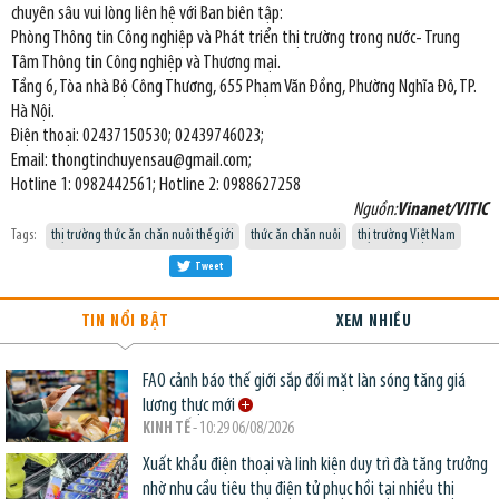
chuyên sâu vui lòng liên hệ với Ban biên tập:
Phòng Thông tin Công nghiệp và Phát triển thị trường trong nước- Trung
Tâm Thông tin Công nghiệp và Thương mại.
Tầng 6, Tòa nhà Bộ Công Thương, 655 Phạm Văn Đồng, Phường Nghĩa Đô, TP.
Hà Nội.
Điện thoại: 02437150530; 02439746023;
Email: thongtinchuyensau@gmail.com;
Hotline 1: 0982442561; Hotline 2: 0988627258
Nguồn:
Vinanet/VITIC
Tags:
thị trường thức ăn chăn nuôi thế giới
thức ăn chăn nuôi
thị trường Việt Nam
Tweet
TIN NỔI BẬT
XEM NHIỀU
FAO cảnh báo thế giới sắp đối mặt làn sóng tăng giá
lương thực mới
KINH TẾ
- 10:29 06/08/2026
Xuất khẩu điện thoại và linh kiện duy trì đà tăng trưởng
nhờ nhu cầu tiêu thụ điện tử phục hồi tại nhiều thị