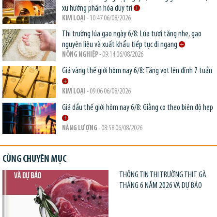
xu hướng phân hóa duy trì
KIM LOẠI
- 10:47 06/08/2026
Thị trường lúa gạo ngày 6/8: Lúa tươi tăng nhẹ, gạo
nguyên liệu và xuất khẩu tiếp tục đi ngang
NÔNG NGHIỆP
- 09:14 06/08/2026
Giá vàng thế giới hôm nay 6/8: Tăng vọt lên đỉnh 7 tuần
KIM LOẠI
- 09:06 06/08/2026
Giá dầu thế giới hôm nay 6/8: Giằng co theo biên độ hẹp
NĂNG LƯỢNG
- 08:58 06/08/2026
CÙNG CHUYÊN MỤC
THÔNG TIN THỊ TRƯỜNG THỊT GÀ
THÁNG 6 NĂM 2026 VÀ DỰ BÁO