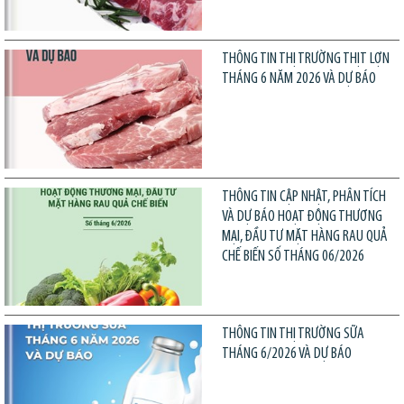
THÔNG TIN THỊ TRƯỜNG THỊT LỢN
THÁNG 6 NĂM 2026 VÀ DỰ BÁO
THÔNG TIN CẬP NHẬT, PHÂN TÍCH
VÀ DỰ BÁO HOẠT ĐỘNG THƯƠNG
MẠI, ĐẦU TƯ MẶT HÀNG RAU QUẢ
CHẾ BIẾN SỐ THÁNG 06/2026
THÔNG TIN THỊ TRƯỜNG SỮA
THÁNG 6/2026 VÀ DỰ BÁO