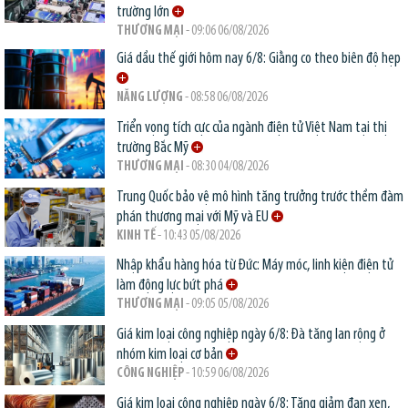
trường lớn
THƯƠNG MẠI
- 09:06 06/08/2026
Giá dầu thế giới hôm nay 6/8: Giằng co theo biên độ hẹp
NĂNG LƯỢNG
- 08:58 06/08/2026
Triển vọng tích cực của ngành điện tử Việt Nam tại thị
trường Bắc Mỹ
THƯƠNG MẠI
- 08:30 04/08/2026
Trung Quốc bảo vệ mô hình tăng trưởng trước thềm đàm
phán thương mại với Mỹ và EU
KINH TẾ
- 10:43 05/08/2026
Nhập khẩu hàng hóa từ Đức: Máy móc, linh kiện điện tử
làm động lực bứt phá
THƯƠNG MẠI
- 09:05 05/08/2026
Giá kim loại công nghiệp ngày 6/8: Đà tăng lan rộng ở
nhóm kim loại cơ bản
CÔNG NGHIỆP
- 10:59 06/08/2026
Giá kim loại công nghiệp ngày 6/8: Tăng giảm đan xen,