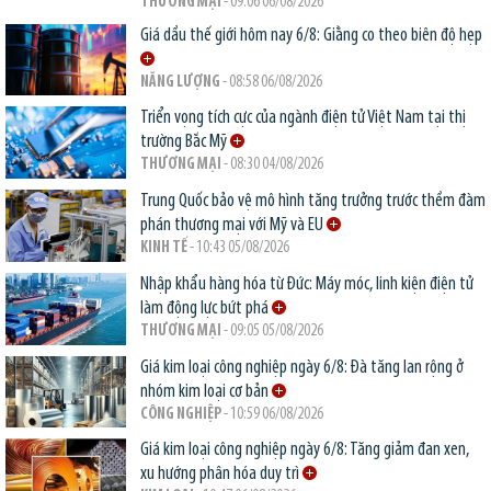
THƯƠNG MẠI
- 09:06 06/08/2026
Giá dầu thế giới hôm nay 6/8: Giằng co theo biên độ hẹp
NĂNG LƯỢNG
- 08:58 06/08/2026
Triển vọng tích cực của ngành điện tử Việt Nam tại thị
trường Bắc Mỹ
THƯƠNG MẠI
- 08:30 04/08/2026
Trung Quốc bảo vệ mô hình tăng trưởng trước thềm đàm
phán thương mại với Mỹ và EU
KINH TẾ
- 10:43 05/08/2026
Nhập khẩu hàng hóa từ Đức: Máy móc, linh kiện điện tử
làm động lực bứt phá
THƯƠNG MẠI
- 09:05 05/08/2026
Giá kim loại công nghiệp ngày 6/8: Đà tăng lan rộng ở
nhóm kim loại cơ bản
CÔNG NGHIỆP
- 10:59 06/08/2026
Giá kim loại công nghiệp ngày 6/8: Tăng giảm đan xen,
xu hướng phân hóa duy trì