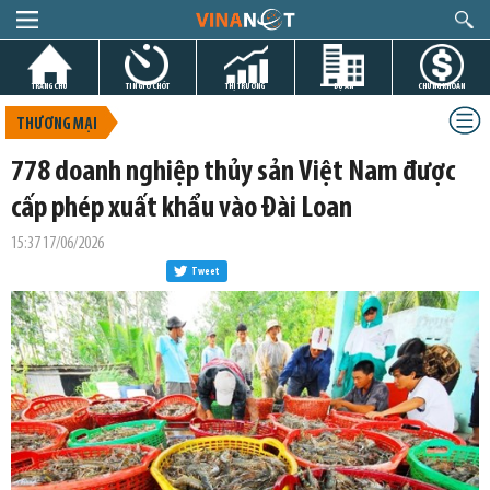
TRANG CHỦ
TIN GIỜ CHÓT
THỊ TRƯỜNG
DỰ ÁN
CHỨNG KHOÁN
THƯƠNG MẠI
778 doanh nghiệp thủy sản Việt Nam được
cấp phép xuất khẩu vào Đài Loan
15:37 17/06/2026
Tweet