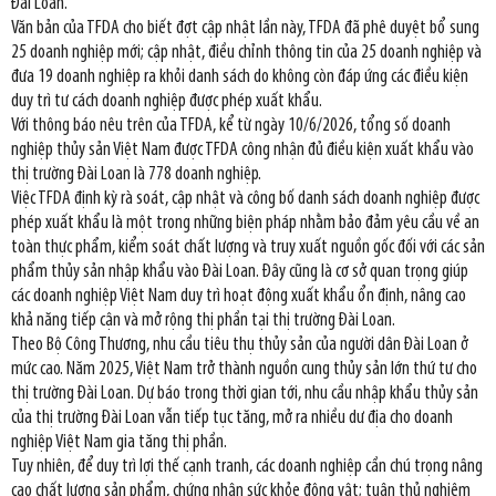
Đài Loan.
Văn bản của TFDA cho biết đợt cập nhật lần này, TFDA đã phê duyệt bổ sung
25 doanh nghiệp mới; cập nhật, điều chỉnh thông tin của 25 doanh nghiệp và
đưa 19 doanh nghiệp ra khỏi danh sách do không còn đáp ứng các điều kiện
duy trì tư cách doanh nghiệp được phép xuất khẩu.
Với thông báo nêu trên của TFDA, kể từ ngày 10/6/2026, tổng số doanh
nghiệp thủy sản Việt Nam được TFDA công nhận đủ điều kiện xuất khẩu vào
thị trường Đài Loan là 778 doanh nghiệp.
Việc TFDA định kỳ rà soát, cập nhật và công bố danh sách doanh nghiệp được
phép xuất khẩu là một trong những biện pháp nhằm bảo đảm yêu cầu về an
toàn thực phẩm, kiểm soát chất lượng và truy xuất nguồn gốc đối với các sản
phẩm thủy sản nhập khẩu vào Đài Loan. Đây cũng là cơ sở quan trọng giúp
các doanh nghiệp Việt Nam duy trì hoạt động xuất khẩu ổn định, nâng cao
khả năng tiếp cận và mở rộng thị phần tại thị trường Đài Loan.
Theo Bộ Công Thương, nhu cầu tiêu thụ thủy sản của người dân Đài Loan ở
mức cao. Năm 2025, Việt Nam trở thành nguồn cung thủy sản lớn thứ tư cho
thị trường Đài Loan. Dự báo trong thời gian tới, nhu cầu nhập khẩu thủy sản
của thị trường Đài Loan vẫn tiếp tục tăng, mở ra nhiều dư địa cho doanh
nghiệp Việt Nam gia tăng thị phần.
Tuy nhiên, để duy trì lợi thế cạnh tranh, các doanh nghiệp cần chú trọng nâng
cao chất lượng sản phẩm, chứng nhận sức khỏe động vật; tuân thủ nghiêm