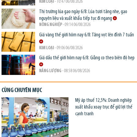
KIM LOẠI
- 10:47 06/08/2026
Thị trường lúa gạo ngày 6/8: Lúa tươi tăng nhẹ, gạo
nguyên liệu và xuất khẩu tiếp tục đi ngang
NÔNG NGHIỆP
- 09:14 06/08/2026
Giá vàng thế giới hôm nay 6/8: Tăng vọt lên đỉnh 7 tuần
KIM LOẠI
- 09:06 06/08/2026
Giá dầu thế giới hôm nay 6/8: Giằng co theo biên độ hẹp
NĂNG LƯỢNG
- 08:58 06/08/2026
CÙNG CHUYÊN MỤC
Mỹ áp thuế 12,5%: Doanh nghiệp
xuất khẩu xoay trục để giữ lợi thế
cạnh tranh