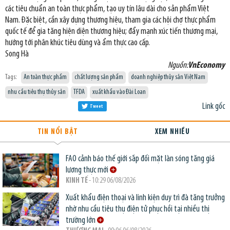
các tiêu chuẩn an toàn thực phẩm, tạo uy tín lâu dài cho sản phẩm Việt
Nam. Đặc biệt, cần xây dựng thương hiệu, tham gia các hội chợ thực phẩm
quốc tế để gia tăng hiện diện thương hiệu; đẩy mạnh xúc tiến thương mại,
hướng tới phân khúc tiêu dùng và ẩm thực cao cấp.
Song Hà
Nguồn:
VnEconomy
Tags:
An toàn thực phẩm
chất lượng sản phẩm
doanh nghiệp thủy sản Việt Nam
nhu cầu tiêu thụ thủy sản
TFDA
xuất khẩu vào Đài Loan
Link gốc
Tweet
TIN NỔI BẬT
XEM NHIỀU
FAO cảnh báo thế giới sắp đối mặt làn sóng tăng giá
lương thực mới
KINH TẾ
- 10:29 06/08/2026
Xuất khẩu điện thoại và linh kiện duy trì đà tăng trưởng
nhờ nhu cầu tiêu thụ điện tử phục hồi tại nhiều thị
trường lớn