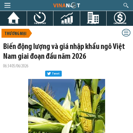
TRANG CHỦ
TIN GIỜ CHÓT
THỊ TRƯỜNG
DỰ ÁN
CHỨNG KHOÁN
THƯƠNG MẠI
Biến động lượng và giá nhập khẩu ngô Việt
Nam giai đoạn đầu năm 2026
06:34 05/06/2026
Tweet