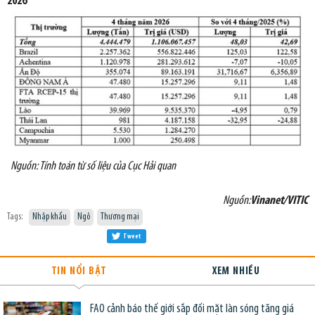
2026
Nguồn: Tính toán từ số liệu của Cục Hải quan
Nguồn:
Vinanet/VITIC
Tags:
Nhập khẩu
Ngô
Thương mại
Tweet
TIN NỔI BẬT
XEM NHIỀU
FAO cảnh báo thế giới sắp đối mặt làn sóng tăng giá