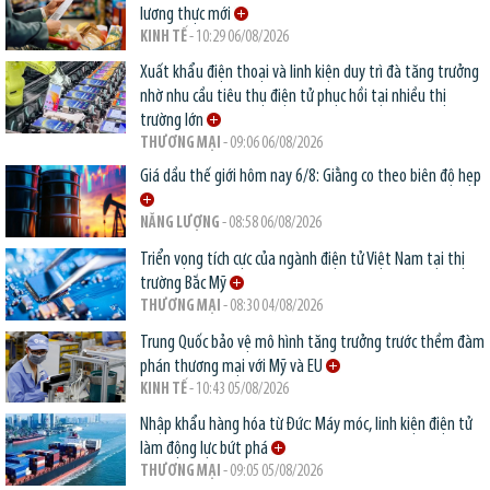
lương thực mới
KINH TẾ
- 10:29 06/08/2026
Xuất khẩu điện thoại và linh kiện duy trì đà tăng trưởng
nhờ nhu cầu tiêu thụ điện tử phục hồi tại nhiều thị
trường lớn
THƯƠNG MẠI
- 09:06 06/08/2026
Giá dầu thế giới hôm nay 6/8: Giằng co theo biên độ hẹp
NĂNG LƯỢNG
- 08:58 06/08/2026
Triển vọng tích cực của ngành điện tử Việt Nam tại thị
trường Bắc Mỹ
THƯƠNG MẠI
- 08:30 04/08/2026
Trung Quốc bảo vệ mô hình tăng trưởng trước thềm đàm
phán thương mại với Mỹ và EU
KINH TẾ
- 10:43 05/08/2026
Nhập khẩu hàng hóa từ Đức: Máy móc, linh kiện điện tử
làm động lực bứt phá
THƯƠNG MẠI
- 09:05 05/08/2026