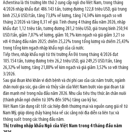
Achentina là thị trường lớn thứ 2 cung cấp ngô cho Việt Nam, trong tháng
4/2026 nhập khẩu đạt 486.143 tấn, tương đương 122,8 triệu USD, giá trung
bình 252,6 USD/tấn, tăng 73,8% về lượng, tăng 74,34% kim ngạch so với
tháng 2/2026 và tăng 0,31 về giá. Tính chung 4 tháng đầu năm 2026, nhập
khẩu đạt 1,12 triệu tấn, tương đương 281,2 triệu USD, giá trung bình 250,94
USD/tấn, giảm 7,07% về lượng, giảm 10,1% kim ngạch và giá giảm 3,21 so
với 4 tháng đầu năm 2025; chiếm 25,22% trong tổng lượng và chiếm 25,43%
trong tổng kim ngạch nhập khẩu ngô của cả nước.
Tiếp theo, nhập khẩu ngô từ thị trường Ấn Độ trong tháng 4/2026 đạt
105.154 tấn, tương đương trên 26,2 triệu USD, giá 249,25 USD/tấn, tăng
26,32% về lượng, tăng 21,88% về kim ngạch và giá giảm 3,52% so với tháng
3/2026.
Sau giai đoạn khó khăn vì dịch bệnh và chi phí cao của các năm trước, ngành
chăn nuôi gia súc, gia cầm và thủy sản của Việt Nam bước vào giai đoạn tái
đàn mạnh mẽ trong nửa đầu năm 2026. Nhu cầu tiêu thụ thức ăn chăn nuôi
(thành phần ngô chiếm từ 30% đến 50%) tăng cao kỷ lục.
Việt Nam tận dụng rất tốt các hiệp định thương mại và nguồn cung giá rẻ từ
Nam Mỹ, giúp dòng chảy hàng hóa về các cảng nội địa diễn ra liên tục và
thông suốt trong các tháng đầu năm.
Thị trường nhập khẩu Ngô của Việt Nam trong 4 tháng đầu năm