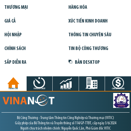
THƯƠNG MẠI
HÀNG HÓA
GIÁ CẢ
XÚC TIẾN KINH DOANH
HỘI NHẬP
THÔNG TIN CHUYÊN SÂU
CHÍNH SÁCH
TIN BỘ CÔNG THƯƠNG
SẮP DIỄN RA
BẢN DESKTOP
TRANG CHỦ
TIN GIỜ CHÓT
THỊ TRƯỜNG
DỰ ÁN
CHỨNG KHOÁN
Bộ Công Thương - Trung tâm Thông tin Công Nghiệp và Thương mại (VITIC)
Giấy phép của Bộ Thông tin và Truyền thông số 114/GP-TTĐT, cấp ngày 3/6/2024
Người chịu trách nhiệm chính: Nguyễn Quốc Lân, Phó Giám đốc VITIC