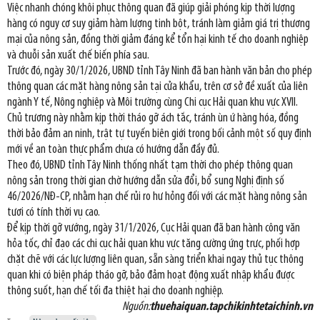
Việc nhanh chóng khôi phục thông quan đã giúp giải phóng kịp thời lượng
hàng có nguy cơ suy giảm hàm lượng tinh bột, tránh làm giảm giá trị thương
mại của nông sản, đồng thời giảm đáng kể tổn hại kinh tế cho doanh nghiệp
và chuỗi sản xuất chế biến phía sau.
Trước đó, ngày 30/1/2026, UBND tỉnh Tây Ninh đã ban hành văn bản cho phép
thông quan các mặt hàng nông sản tại cửa khẩu, trên cơ sở đề xuất của liên
ngành Y tế, Nông nghiệp và Môi trường cùng Chi cục Hải quan khu vực XVII.
Chủ trương này nhằm kịp thời tháo gỡ ách tắc, tránh ùn ứ hàng hóa, đồng
thời bảo đảm an ninh, trật tự tuyến biên giới trong bối cảnh một số quy định
mới về an toàn thực phẩm chưa có hướng dẫn đầy đủ.
Theo đó, UBND tỉnh Tây Ninh thống nhất tạm thời cho phép thông quan
nông sản trong thời gian chờ hướng dẫn sửa đổi, bổ sung Nghị định số
46/2026/NĐ-CP, nhằm hạn chế rủi ro hư hỏng đối với các mặt hàng nông sản
tươi có tính thời vụ cao.
Để kịp thời gỡ vướng, ngày 31/1/2026, Cục Hải quan đã ban hành công văn
hỏa tốc, chỉ đạo các chi cục hải quan khu vực tăng cường ứng trực, phối hợp
chặt chẽ với các lực lượng liên quan, sẵn sàng triển khai ngay thủ tục thông
quan khi có biện pháp tháo gỡ, bảo đảm hoạt động xuất nhập khẩu được
thông suốt, hạn chế tối đa thiệt hại cho doanh nghiệp.
Nguồn:
thuehaiquan.tapchikinhtetaichinh.vn