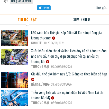
Tags:
Nông sản xuất siêu
Link gốc
Tweet
TIN NỔI BẬT
XEM NHIỀU
FAO cảnh báo thế giới sắp đối mặt làn sóng tăng giá
lương thực mới
KINH TẾ
- 10:29 06/08/2026
Xuất khẩu điện thoại và linh kiện duy trì đà tăng trưởng
nhờ nhu cầu tiêu thụ điện tử phục hồi tại nhiều thị
trường lớn
THƯƠNG MẠI
- 09:06 06/08/2026
Giá dầu thế giới hôm nay 6/8: Giằng co theo biên độ hẹp
NĂNG LƯỢNG
- 08:58 06/08/2026
Triển vọng tích cực của ngành điện tử Việt Nam tại thị
trường Bắc Mỹ
THƯƠNG MẠI
- 08:30 04/08/2026