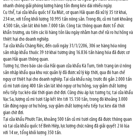
nhanh chóng giải phóng lượng hàng tồn đọng kéo dài nhiều ngày.
Cụ thể, tại cửa khẩu quốc tế Xa Mát, cơ quan Hải quan đã xử lý 35 tờ khai,
234 xe, với tổng khối lượng 10.995 tấn nông sản. Trong đó, củ mì tươi khoảng
4.500 tấn, sắn lát khô hơn 7.000 tấn. Công tác thông quan được tổ chức
khẩn trương, ưu tiên các lô hàng tồn lâu ngày nhằm hạn chế rủi ro hư hỏng và
thiệt hại cho doanh nghiệp.
Tại cửa khẩu Chàng Riệc, đến cuối ngày 31/1/2206, 306 xe hàng hóa nông
sản nhập khẩu thuộc 39 tờ khai tương ứng 16.836 tấn hàng hóa đã được cơ
quan Hải quan thông quan.
Tương tự, theo báo cáo của Hải quan cửa khẩu Kà Tum, tình trạng ùn ứ nông
sản nhập khẩu qua khu vực quản lý đã được xử lý kịp thời, qua đó hạn chế
nguy cơ thiệt hại cho doanh nghiệp. Tại cửa khẩu này, trước đó gần 2.000 tấn
củ mì tươi cùng 400 tấn sắn lát khô nguy cơ hư hỏng, suy giảm chất lượng
nếu tiếp tục kéo dài thời gian chờ đợi. Cũng chịu áp lực tương tự, tại cửa khẩu
Vạc Sa, lượng củ mì tươi tập kết lên tới 15.150 tấn, trong đó khoảng 3.000
tấn đứng nguy cơ hư hỏng, suy giảm chất lượng nếu tiếp tục kéo dài thời
gian chờ đợi.
Tại cửa khẩu Phước Tân, khoảng 500 tấn củ mì tươi cũng đã được thông quan
và tại cửa khẩu quốc tế Bình Hiệp, lực lượng chức năng đã giải quyết 2 lô lúa
với 14 xe, tổng khối lượng 350 tấn.