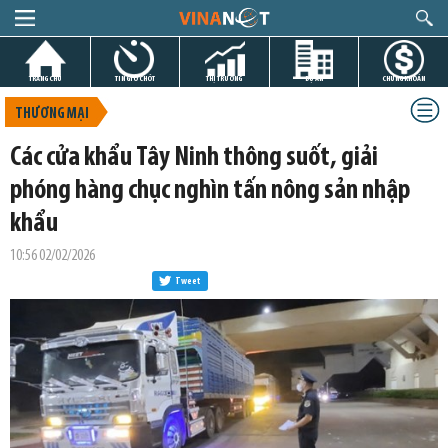
TRANG CHỦ
TIN GIỜ CHÓT
THỊ TRƯỜNG
DỰ ÁN
CHỨNG KHOÁN
THƯƠNG MẠI
Các cửa khẩu Tây Ninh thông suốt, giải
phóng hàng chục nghìn tấn nông sản nhập
khẩu
10:56 02/02/2026
Tweet