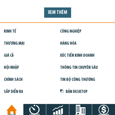
XEM THÊM
KINH TẾ
CÔNG NGHIỆP
THƯƠNG MẠI
HÀNG HÓA
GIÁ CẢ
XÚC TIẾN KINH DOANH
HỘI NHẬP
THÔNG TIN CHUYÊN SÂU
CHÍNH SÁCH
TIN BỘ CÔNG THƯƠNG
SẮP DIỄN RA
BẢN DESKTOP
TRANG CHỦ
TIN GIỜ CHÓT
THỊ TRƯỜNG
DỰ ÁN
CHỨNG KHOÁN