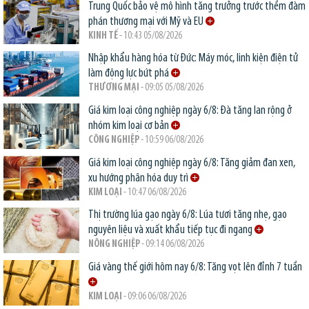
Trung Quốc bảo vệ mô hình tăng trưởng trước thềm đàm
phán thương mại với Mỹ và EU
KINH TẾ
- 10:43 05/08/2026
Nhập khẩu hàng hóa từ Đức: Máy móc, linh kiện điện tử
làm động lực bứt phá
THƯƠNG MẠI
- 09:05 05/08/2026
Giá kim loại công nghiệp ngày 6/8: Đà tăng lan rộng ở
nhóm kim loại cơ bản
CÔNG NGHIỆP
- 10:59 06/08/2026
Giá kim loại công nghiệp ngày 6/8: Tăng giảm đan xen,
xu hướng phân hóa duy trì
KIM LOẠI
- 10:47 06/08/2026
Thị trường lúa gạo ngày 6/8: Lúa tươi tăng nhẹ, gạo
nguyên liệu và xuất khẩu tiếp tục đi ngang
NÔNG NGHIỆP
- 09:14 06/08/2026
Giá vàng thế giới hôm nay 6/8: Tăng vọt lên đỉnh 7 tuần
KIM LOẠI
- 09:06 06/08/2026