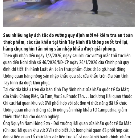
Sau nhiều ngày ách tắc do vướng quy định mới về kiểm tra an toàn
thực phẩm, các cửa khẩu tại tỉnh Tây Ninh đã thông suốt trở lại,
hàng chục nghìn tấn nông sản nhập khẩu được giải phóng.
Theo ghi nhận đến ngày 1/2/2026, ngay sau khi các vướng mắc thủ tục liên
quan đến Nghị định số 46/2026/NĐ-CP ngày 26/1/2026 của Chính phủ quy
định chi tiết thi hành Luật An toàn thực phẩm được tháo gỡ, hoạt động
thông quan hàng nông sản nhập khẩu qua các cửa khẩu trên địa bàn tỉnh
Tây Ninh đã được khôi phục.
Tại các cửa khẩu trên địa bàn tỉnh Tây Ninh như: cửa khẩu quốc tế Xa Mát;
cửa khẩu Chàng Riệc, Kà Tum, Vạc Sa, Phước Tân… lực lượng Hải quan thuộc
Chi cục Hải quan khu vực XVII phối hợp với các đơn vị chức năng đã tổ chức
thông quan nhanh chóng các lô nông sản nhập khẩu từ Campuchia, giảm
thiểu thiệt hại cho doanh nghiệp.
Ông Nguyễn Nam Hồng Sơn - Đội trưởng Hải quan cửa khẩu quốc tế Xa Mát
(Chi cục Hải quan khu vực XVII) cho biết, lực lượng hải quan đã phối hợp các
đơn vị liên quan tổ chức làm việc liên tục, kể cả ngoài giờ hành chính, nhằm