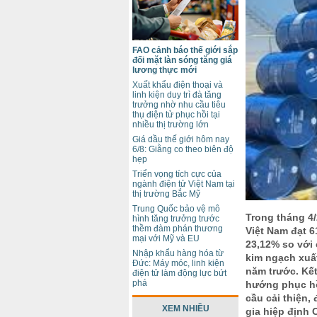
FAO cảnh báo thế giới sắp
đối mặt làn sóng tăng giá
lương thực mới
Xuất khẩu điện thoại và
linh kiện duy trì đà tăng
trưởng nhờ nhu cầu tiêu
thụ điện tử phục hồi tại
nhiều thị trường lớn
Giá dầu thế giới hôm nay
6/8: Giằng co theo biên độ
hẹp
Triển vọng tích cực của
ngành điện tử Việt Nam tại
thị trường Bắc Mỹ
Trung Quốc bảo vệ mô
Trong tháng 4/
hình tăng trưởng trước
thềm đàm phán thương
Việt Nam đạt 6
mại với Mỹ và EU
23,12% so với
Nhập khẩu hàng hóa từ
kim ngạch xuất
Đức: Máy móc, linh kiện
năm trước. Kết
điện tử làm động lực bứt
phá
hướng phục hồ
cầu cải thiện,
XEM NHIỀU
gia hiệp định 