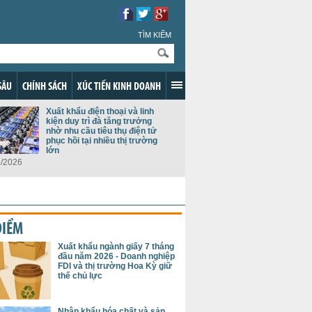
TÌM KIẾM
SÂU
CHÍNH SÁCH
XÚC TIẾN KINH DOANH
Xuất khẩu điện thoại và linh
kiện duy trì đà tăng trưởng
nhờ nhu cầu tiêu thụ điện tử
phục hồi tại nhiều thị trường
lớn
8/2026
ĐIỂM
Xuất khẩu ngành giấy 7 tháng
đầu năm 2026 - Doanh nghiệp
FDI và thị trường Hoa Kỳ giữ
thế chủ lực
Nhập khẩu hóa chất và sản