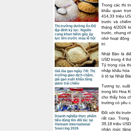
Trong các thị t
khẩu quan trọ
414,33 triệu U
trước và chiế
Thị trường đường Ấn Độ
tháng 4/2026 k
lập đỉnh kỷ lục: Nguồn
trước, nhưng n
cung khan hiếm gây áp
nhờ hoạt động 
lực lớn trước mùa lễ hội
trì.
Nhật Bản là đi
USD trong 4 th
Tỷ trọng của t
nhập khẩu hóa 
Giá lúa gạo ngày 7/8: Thị
trường giao dịch chậm,
ô tô tại Nhật Bả
giá gạo xuất khẩu tăng
giảm trái chiều
Tương tự, xuất
trong khi Hoa K
cho thấy hóa c
trường có yêu c
Đối với thị tr
Doanh nghiệp thực phẩm
rất cao. Trong
tiêu dùng tìm đối tác tại
39,18 triệu USD
Vietnam International
Sourcing 2026
nhận mức tăng