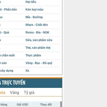
u
Hạt tiêu
t - Phân bón
Kim loại màu
ạo
Mía - Đường
c
Nhựa - Chất dẻo
ủ - Quả
Rượu - Bia - NGK
p
Sữa, sản phẩm sữa
á
Thịt, sản phẩm thịt
 chăn nuôi
Thực phẩm
i sản
Vàng - Bạc - Đá quý
u xây dựng
Xe
Ả TRỰC TUYẾN
hóa
Vàng
Tỷ giá
 hàng
Giá USD
Thay đổi