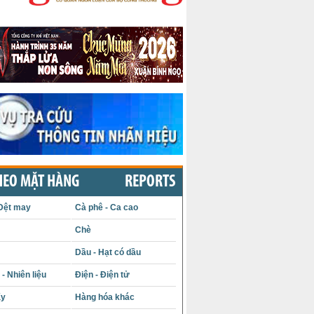
HEO MẶT HÀNG
REPORTS
Dệt may
Cà phê - Ca cao
Chè
Dầu - Hạt có dầu
- Nhiên liệu
Điện - Điện tử
ấy
Hàng hóa khác