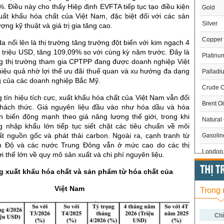
. Điều này cho thấy Hiệp định EVFTA tiếp tục tạo điều kiện
Gold
xuất khẩu hóa chất của Việt Nam, đặc biệt đối với các sản
Silver
ng kỹ thuật và giá trị gia tăng cao.
Copper
a nổi lên là thị trường tăng trưởng đột biến với kim ngạch 4
 triệu USD, tăng 109,09% so với cùng kỳ năm trước. Đây là
Platinu
g thị trường tham gia CPTPP đang được doanh nghiệp Việt
hiệu quả nhờ lợi thế ưu đãi thuế quan và xu hướng đa dạng
Palladi
 của các doanh nghiệp Bắc Mỹ.
Crude O
tín hiệu tích cực, xuất khẩu hóa chất của Việt Nam vẫn đối
Brent Oi
thách thức. Giá nguyên liệu đầu vào như hóa dầu và hóa
n biến động mạnh theo giá năng lượng thế giới, trong khi
Natural
ng nhập khẩu lớn tiếp tục siết chặt các tiêu chuẩn về môi
ất nguồn gốc và phát thải carbon. Ngoài ra, cạnh tranh từ
Gasoli
n Độ và các nước Trung Đông vẫn ở mức cao do các thị
London 
ợi thế lớn về quy mô sản xuất và chi phí nguyên liệu.
US Whe
THỊ 
g xuất khẩu hóa chất và sản phẩm từ hóa chất của
US Cor
Việt Nam
Trong
US Soy
US Coff
Chỉ