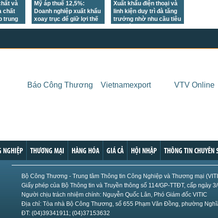
hất và
Mỹ áp thuế 12,5%:
Xuất khẩu điện thoại và
 chất
Doanh nghiệp xuất khẩu
linh kiện duy trì đà tăng
p trung
xoay trục để giữ lợi thế
trưởng nhờ nhu cầu tiêu
hị
cạnh tranh
thụ điện tử phục hồi tại
nhiều thị trường lớn
Báo Công Thương
Vietnamexport
VTV Online
 NGHIỆP
THƯƠNG MẠI
HÀNG HÓA
GIÁ CẢ
HỘI NHẬP
THÔNG TIN CHUYÊN 
Bộ Công Thương - Trung tâm Thông tin Công Nghiệp và Thương mại (VIT
Giấy phép của Bộ Thông tin và Truyền thông số 114/GP-TTĐT, cấp ngày 3
Người chịu trách nhiệm chính: Nguyễn Quốc Lân, Phó Giám đốc VITIC
Địa chỉ: Tòa nhà Bộ Công Thương, số 655 Phạm Văn Đồng, phường Nghĩa
ĐT: (04)39341911; (04)37153632