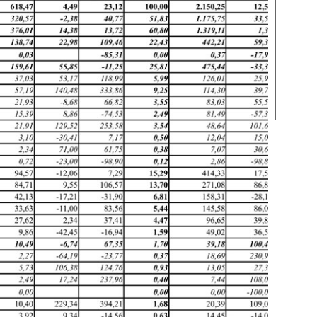
US Sug
US Cott
London
US Coc
Rough 
Nguồn Fi