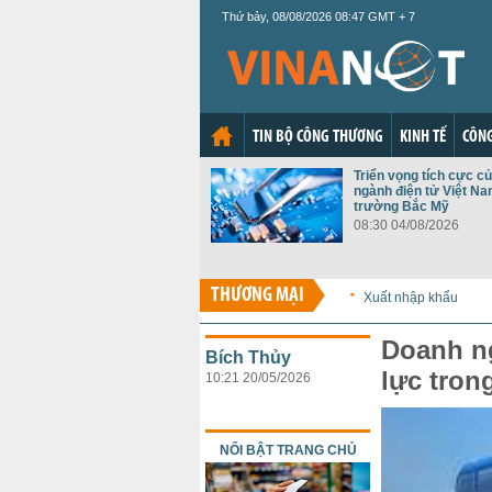
Thứ bảy, 08/08/2026 08:47 GMT + 7
TIN BỘ CÔNG THƯƠNG
KINH TẾ
CÔNG
Triển vọng tích cực c
ngành điện tử Việt Nam
trường Bắc Mỹ
08:30 04/08/2026
THƯƠNG MẠI
Xuất nhập khẩu
Doanh ng
Bích Thủy
lực tron
10:21 20/05/2026
NỔI BẬT TRANG CHỦ