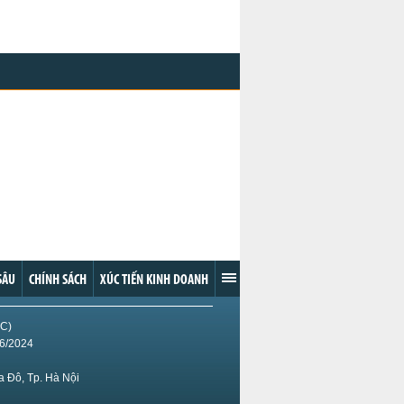
SÂU
CHÍNH SÁCH
XÚC TIẾN KINH DOANH
IC)
/6/2024
 Đô, Tp. Hà Nội