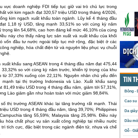
u vực doanh nghiệp FDI tiếp tục giữ vai trò chủ lực trong
hất với kim ngạch đạt 320,57 triệu USD trong tháng 4/2026,
ổng kim ngạch xuất khẩu toàn ngành. Lũy kế 4 tháng đầu
 đạt 1,18 tỷ USD, tăng mạnh 33,51% so với cùng kỳ năm
tỷ trọng lên 54,68%, cao hơn đáng kể mức 46,10% của cùng
iều này cho thấy năng lực sản xuất và xuất khẩu của khối
ó vốn đầu tư nước ngoài tiếp tục mở rộng, đặc biệt ở các
ông nghiệp, hóa chất điện tử và nguyên liệu phục vụ chuỗi
nghệ.
 xuất khẩu sang ASEAN trong 4 tháng đầu năm đạt 475,44
m 33,32% so với cùng kỳ năm trước, khiến tỷ trọng của khu
p từ 37,33% xuống còn 22,11%. Nguyên nhân chủ yếu đến
TIN T
 mạnh tại thị trường Indonesia và Lào. Xuất khẩu sang
ạt 81,49 triệu USD trong 4 tháng đầu năm, giảm tới 57,31%,
Bông - 
rường Lào giảm gần như hoàn toàn với mức giảm 98,84%.
Cao su
 số thị trường ASEAN khác lại tăng trưởng rất mạnh. Thái
triệu USD trong 4 tháng đầu năm, tăng 39,70%; Philippines
Da giày
Campuchia tăng 55,59%; Malaysia tăng 25,98%. Điều này
ầu hóa chất phục vụ sản xuất công nghiệp tại nhiều nước
Dầu mỏ 
rì tích cực, đặc biệt trong các ngành điện tử, nhựa và chế
Gỗ - Gi
.