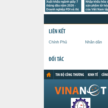
Xuất khẩu ngành giấy 7
Nhập khẩu hóa c
tháng đầu năm 2026 -
sản phẩm từ hóa
Doanh nghiệp FDI và thị
của Việt Nam tậ
trường Hoa Kỳ giữ thế
chủ yếu tại các t
chủ lực
trường châu Á
LIÊN KẾT
Chính Phủ
Nhân dân
ĐỐI TÁC
TIN BỘ CÔNG THƯƠNG
KINH TẾ
CÔNG