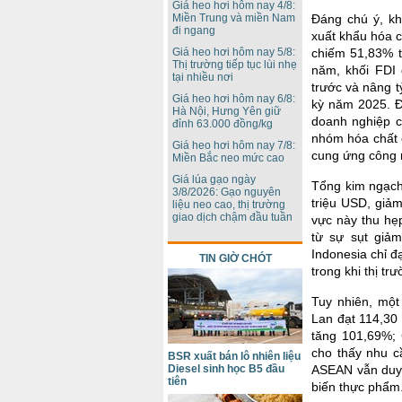
Giá heo hơi hôm nay 4/8:
Đáng chú ý, kh
Miền Trung và miền Nam
đi ngang
xuất khẩu hóa c
chiếm 51,83% t
Giá heo hơi hôm nay 5/8:
Thị trường tiếp tục lùi nhẹ
năm, khối FDI
tại nhiều nơi
trước và nâng 
Giá heo hơi hôm nay 6/8:
kỳ năm 2025. Đ
Hà Nội, Hưng Yên giữ
doanh nghiệp c
đỉnh 63.000 đồng/kg
nhóm hóa chất c
Giá heo hơi hôm nay 7/8:
cung ứng công 
Miền Bắc neo mức cao
Giá lúa gạo ngày
Tổng kim ngạch
3/8/2026: Gạo nguyên
triệu USD, giả
liệu neo cao, thị trường
giao dịch chậm đầu tuần
vực này thu hẹ
từ sự sụt giảm
Indonesia chỉ đ
TIN GIỜ CHÓT
trong khi thị t
Tuy nhiên, một
Lan đạt 114,30 
tăng 101,69%; 
cho thấy nhu c
BSR xuất bán lô nhiên liệu
ASEAN vẫn duy t
Diesel sinh học B5 đầu
tiên
biến thực phẩm