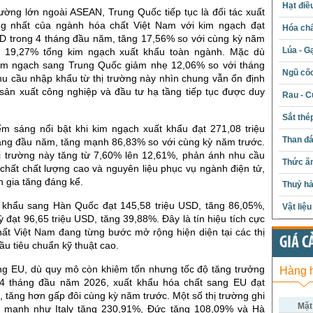
Hạt điề
rường lớn ngoài ASEAN, Trung Quốc tiếp tục là đối tác xuất
ng nhất của ngành hóa chất Việt Nam với kim ngạch đạt
Hóa chấ
SD trong 4 tháng đầu năm, tăng 17,56% so với cùng kỳ năm
Lúa - G
m 19,27% tổng kim ngạch xuất khẩu toàn ngành. Mặc dù
im ngạch sang Trung Quốc giảm nhẹ 12,06% so với tháng
Ngũ cố
hu cầu nhập khẩu từ thị trường này nhìn chung vẫn ổn định
sản xuất công nghiệp và đầu tư hạ tầng tiếp tục được duy
Rau - C
Sắt thé
ểm sáng nổi bật khi kim ngạch xuất khẩu đạt 271,08 triệu
Than đ
áng đầu năm, tăng mạnh 86,83% so với cùng kỳ năm trước.
hị trường này tăng từ 7,60% lên 12,61%, phản ánh nhu cầu
Thức ăn
chất chất lượng cao và nguyên liệu phục vụ ngành điện tử,
n gia tăng đáng kể.
Thuỷ hả
 khẩu sang Hàn Quốc đạt 145,58 triệu USD, tăng 86,05%,
Vật liệ
ỳ đạt 96,65 triệu USD, tăng 39,88%. Đây là tín hiệu tích cực
hất Việt Nam đang từng bước mở rộng hiện diện tại các thị
GIÁ C
ầu tiêu chuẩn kỹ thuật cao.
ường EU, dù quy mô còn khiêm tốn nhưng tốc độ tăng trưởng
Hàng 
 4 tháng đầu năm 2026, xuất khẩu hóa chất sang EU đạt
, tăng hơn gấp đôi cùng kỳ năm trước. Một số thị trường ghi
Mặt
 mạnh như Italy tăng 230,91%, Đức tăng 108,09% và Hà