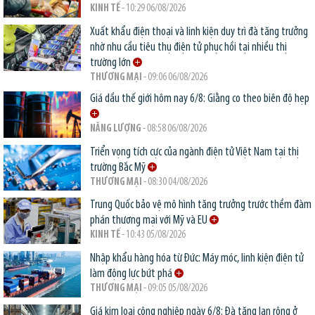
KINH TẾ
- 10:29 06/08/2026
Xuất khẩu điện thoại và linh kiện duy trì đà tăng trưởng
nhờ nhu cầu tiêu thụ điện tử phục hồi tại nhiều thị
trường lớn
THƯƠNG MẠI
- 09:06 06/08/2026
Giá dầu thế giới hôm nay 6/8: Giằng co theo biên độ hẹp
NĂNG LƯỢNG
- 08:58 06/08/2026
Triển vọng tích cực của ngành điện tử Việt Nam tại thị
trường Bắc Mỹ
THƯƠNG MẠI
- 08:30 04/08/2026
Trung Quốc bảo vệ mô hình tăng trưởng trước thềm đàm
phán thương mại với Mỹ và EU
KINH TẾ
- 10:43 05/08/2026
Nhập khẩu hàng hóa từ Đức: Máy móc, linh kiện điện tử
làm động lực bứt phá
THƯƠNG MẠI
- 09:05 05/08/2026
Giá kim loại công nghiệp ngày 6/8: Đà tăng lan rộng ở