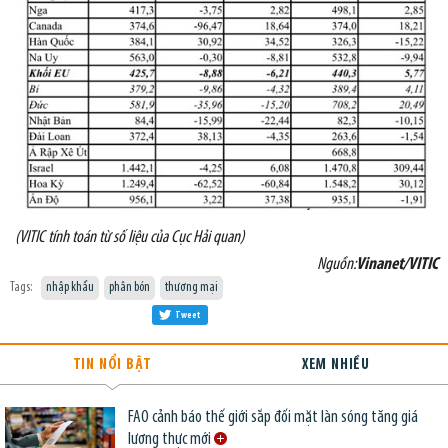
(VITIC tính toán từ số liệu của Cục Hải quan)
Nguồn:
Vinanet/VITIC
Tags:
nhập khẩu
phân bón
thương mại
Tweet
TIN NỔI BẬT
XEM NHIỀU
FAO cảnh báo thế giới sắp đối mặt làn sóng tăng giá
lương thực mới