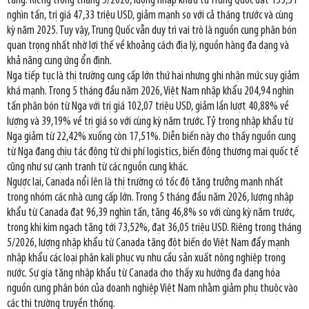
tăng. Riêng trong tháng 5/2026, lượng nhập khẩu từ Trung Quốc đạt 153,31
nghìn tấn, trị giá 47,33 triệu USD, giảm mạnh so với cả tháng trước và cùng
kỳ năm 2025. Tuy vậy, Trung Quốc vẫn duy trì vai trò là nguồn cung phân bón
quan trọng nhất nhờ lợi thế về khoảng cách địa lý, nguồn hàng đa dạng và
khả năng cung ứng ổn định.
Nga tiếp tục là thị trường cung cấp lớn thứ hai nhưng ghi nhận mức suy giảm
khá mạnh. Trong 5 tháng đầu năm 2026, Việt Nam nhập khẩu 204,94 nghìn
tấn phân bón từ Nga với trị giá 102,07 triệu USD, giảm lần lượt 40,88% về
lượng và 39,19% về trị giá so với cùng kỳ năm trước. Tỷ trọng nhập khẩu từ
Nga giảm từ 22,42% xuống còn 17,51%. Diễn biến này cho thấy nguồn cung
từ Nga đang chịu tác động từ chi phí logistics, biến động thương mại quốc tế
cũng như sự cạnh tranh từ các nguồn cung khác.
Ngược lại, Canada nổi lên là thị trường có tốc độ tăng trưởng mạnh nhất
trong nhóm các nhà cung cấp lớn. Trong 5 tháng đầu năm 2026, lượng nhập
khẩu từ Canada đạt 96,39 nghìn tấn, tăng 46,8% so với cùng kỳ năm trước,
trong khi kim ngạch tăng tới 73,52%, đạt 36,05 triệu USD. Riêng trong tháng
5/2026, lượng nhập khẩu từ Canada tăng đột biến do Việt Nam đẩy mạnh
nhập khẩu các loại phân kali phục vụ nhu cầu sản xuất nông nghiệp trong
nước. Sự gia tăng nhập khẩu từ Canada cho thấy xu hướng đa dạng hóa
nguồn cung phân bón của doanh nghiệp Việt Nam nhằm giảm phụ thuộc vào
các thị trường truyền thống.