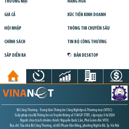
THƯƠNG MẠI
HÀNG HÓA
GIÁ CẢ
XÚC TIẾN KINH DOANH
HỘI NHẬP
THÔNG TIN CHUYÊN SÂU
CHÍNH SÁCH
TIN BỘ CÔNG THƯƠNG
SẮP DIỄN RA
BẢN DESKTOP
TRANG CHỦ
TIN GIỜ CHÓT
THỊ TRƯỜNG
DỰ ÁN
CHỨNG KHOÁN
Bộ Công Thương - Trung tâm Thông tin Công Nghiệp và Thương mại (VITIC)
Giấy phép của Bộ Thông tin và Truyền thông số 114/GP-TTĐT, cấp ngày 3/6/2024
Người chịu trách nhiệm chính: Nguyễn Quốc Lân, Phó Giám đốc VITIC
Địa chỉ: Tòa nhà Bộ Công Thương, số 655 Phạm Văn Đồng, phường Nghĩa Đô, Tp. Hà Nội