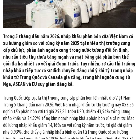
Trong 5 tháng đầu năm 2026, nhập khẩu phân bón của Việt Nam có
xu hướng giảm so với cùng kỳ năm 2025 tại nhiều thị trường cung
cấp chủ lực, phản ánh nguồn cung trong nước tương đối ổn định,
nhu cầu tiêu thụ chưa tăng mạnh và mặt bằng giá phân bón thế
giới đã hạ nhiệt so với giai đoạn trước. Tuy nhiên, cơ cấu thị trường
nhập khẩu tiếp tục có sự dịch chuyển đáng chú ý khi tỷ trọng nhập
khẩu từ Trung Quốc và Canada gia tăng, trong khi nguồn cung từ
Nga, ASEAN và EU suy giảm đáng kể.
Trung Quốc tiếp tục là thị trường cung cấp phân bón lớn nhất cho Việt Nam.
Trong 5 tháng đầu năm 2026, Việt Nam nhập khẩu từ thị trường này 853,55
nghìn tấn phân bón với trị giá 253,81 triệu USD, chiếm 43,54% tổng lượng
nhập khẩu và 34,22% tổng kim ngạch nhập khẩu phân bón của cả nước. Mặc
dù lượng nhập khẩu giảm 14,16% so với cùng kỳ năm trước, trị giá chỉ giảm
nhẹ 0,93%, cho thấy giá nhập khẩu bình quân từ Trung Quốc có xu hướng