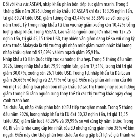
Đối với khu vực ASEAN, nhập khẩu phân bón tiếp tục giảm mạnh. Trong 5
tháng đầu năm 2026, lượng nhập khẩu từ ASEAN chỉ đạt 183,95 nghìn tấn,
trị giá 60,74 triệu USD, giảm tương ứng 43,44% và 36,86% so với cùng kỳ
năm trước. Tỷ trọng nhập khẩu từ khu vực này giảm xuống còn 10,42% tổng
lượng nhập khẩu. Trong ASEAN, Lào vẫn là nguồn cung lớn nhất với 127,25
nghìn tấn, trị giá 45,15 triệu USD, tuy nhiên vẫn giảm đáng kể so với cùng kỳ
năm trước. Malaysia là thị trường ghi nhận mức giảm mạnh nhất khi lượng
nhập khẩu giảm tới 97,09% và kim ngạch giảm 95,91%.
Nhập khẩu từ Hàn Quốc tiếp tục xu hướng thu hẹp. Trong 5 tháng đầu năm
2026, lượng nhập khẩu đạt 79,99 nghìn tấn, giảm 17,51%, trong khi trị giá
giảm 30,07%, xuống còn 26,1 triệu USD. Tương tự, nhập khẩu từ Đài Loan
giảm 26,66% về lượng và 27,79% về trị giá. Điều này phản ánh nhu cầu đối
với một số chủng loại phân bón nhập khẩu từ các thị trường này có xu hướng
giảm trong bối cảnh nguồn cung thay thế từ các thị trường khác ngày càng
cạnh tranh hơn.
Tại châu Âu, nhập khẩu phân bón từ EU tiếp tục giảm mạnh. Trong 5 tháng
đầu năm 2026, lượng nhập khẩu từ EU đạt 30,32 nghìn tấn, trị giá 13,35
triệu USD, giảm lần lượt 43,26% và 39,99% so với cùng kỳ năm trước. Trong
đó, Bỉ vẫn là nhà cung cấp lớn nhất của EU nhưng cũng giảm hơn 38% về kim
ngạch. Điều này cho thấy phân bón châu Âu đang gặp bất lợi về giá thành và