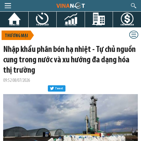
TRANG CHỦ
TIN GIỜ CHÓT
THỊ TRƯỜNG
DỰ ÁN
CHỨNG KHOÁN
THƯƠNG MẠI
Nhập khẩu phân bón hạ nhiệt - Tự chủ nguồn
cung trong nước và xu hướng đa dạng hóa
thị trường
09:52 08/07/2026
Tweet