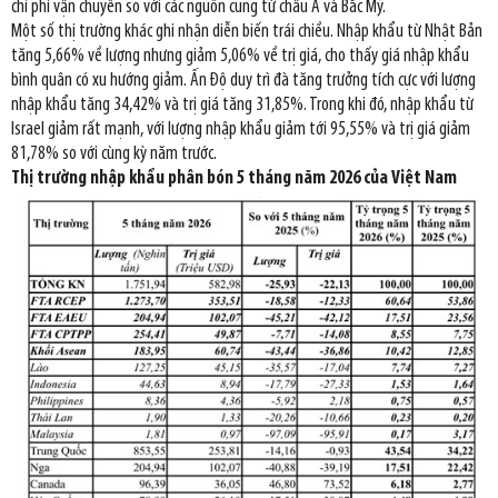
chi phí vận chuyển so với các nguồn cung từ châu Á và Bắc Mỹ.
Một số thị trường khác ghi nhận diễn biến trái chiều. Nhập khẩu từ Nhật Bản
tăng 5,66% về lượng nhưng giảm 5,06% về trị giá, cho thấy giá nhập khẩu
bình quân có xu hướng giảm. Ấn Độ duy trì đà tăng trưởng tích cực với lượng
nhập khẩu tăng 34,42% và trị giá tăng 31,85%. Trong khi đó, nhập khẩu từ
Israel giảm rất mạnh, với lượng nhập khẩu giảm tới 95,55% và trị giá giảm
81,78% so với cùng kỳ năm trước.
Thị trường nhập khẩu phân bón 5 tháng năm 2026 của Việt Nam