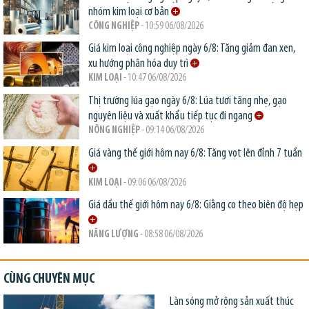
nhóm kim loại cơ bản
CÔNG NGHIỆP
- 10:59 06/08/2026
Giá kim loại công nghiệp ngày 6/8: Tăng giảm đan xen,
xu hướng phân hóa duy trì
KIM LOẠI
- 10:47 06/08/2026
Thị trường lúa gạo ngày 6/8: Lúa tươi tăng nhẹ, gạo
nguyên liệu và xuất khẩu tiếp tục đi ngang
NÔNG NGHIỆP
- 09:14 06/08/2026
Giá vàng thế giới hôm nay 6/8: Tăng vọt lên đỉnh 7 tuần
KIM LOẠI
- 09:06 06/08/2026
Giá dầu thế giới hôm nay 6/8: Giằng co theo biên độ hẹp
NĂNG LƯỢNG
- 08:58 06/08/2026
CÙNG CHUYÊN MỤC
Làn sóng mở rộng sản xuất thúc