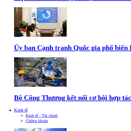
Ủy ban Cạnh tranh Quốc gia phổ biến L
Bộ Công Thương kết nối cơ hội hợp tác
Kinh tế
Kinh tế - Tài chính
Chứng khoán