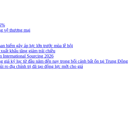
,5%
ng vệ thương mại
n hiếm gây áp lực lớn trước mùa lễ hội
 xuất khẩu tăng giảm trái chiều
m International Sourcing 2026
g giá kỷ lục từ đầu năm đến nay trong bối cảnh bất ổn tại Trung Đông
i ro địa chính trị đã tạo động lực mới cho giá