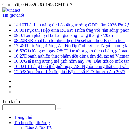
Chủ nhật, 09/08/2026 01:08 GMT + 7
Tin giờ chót
14:10
Thái Lan nâng dự báo tăng trưởng GDP năm 2026 lên 2
10:00
Thực thi Hiệp định RCEP: Thích ứng với ‘làn sóng’ phò
09:07
Lạm phát tại Ba Lan gia tăng trong tháng 7/2026
08:20
BSR xuất bán lô nhiên liệu Diesel sinh học B5 đầu tiên
17:46
Thị trường đường Ấn Độ lập đỉnh kỷ lục: Nguồn cung kha
16:52
Giá lúa gạo ngày 7/8: Thị trường giao dịch chậm, giá gạo
16:27
Doanh nghiệp thực phẩm tiêu dùng tìm đối tác tại Vietna
16:07
Giá năng lượng thế giới hôm nay 7/8: Dầu đốt có mức tăn
16:02
TT hàng hoá thế giới ngày 7/8: Nguồn cung thắt chặt và rủ
15:53
Sắp diễn ra Lễ công bố Bộ chỉ số FTA Index năm 2025
Tìm kiếm
Trang chủ
Tin bộ công thương
Đảng & Bác Hồ