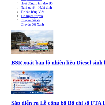
Hoạt động Lãnh đạo Bộ
Nghị quyết - Nghị định
Tự hào hàng Việt
Tin tuyên truyền
Chuyển đổi số
Chuyển đổi Xanh
BSR xuất bán lô nhiên liệu Diesel sinh
Sắp diễn ra Lễ công bố Bộ chỉ số FTA