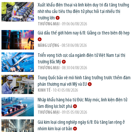
Xuất khẩu điện thoại và linh kiện duy trì đà tăng trưởng
nhờ nhu cầu tiêu thụ điện tử phục hồi tại nhiều thị
trường lớn
THƯƠNG MẠI
- 09:06 06/08/2026
Giá dầu thế giới hôm nay 6/8: Giằng co theo biên độ hẹp
NĂNG LƯỢNG
- 08:58 06/08/2026
Triển vọng tích cực của ngành điện tử Việt Nam tại thị
trường Bắc Mỹ
THƯƠNG MẠI
- 08:30 04/08/2026
Trung Quốc bảo vệ mô hình tăng trưởng trước thềm đàm
phán thương mại với Mỹ và EU
KINH TẾ
- 10:43 05/08/2026
Nhập khẩu hàng hóa từ Đức: Máy móc, linh kiện điện tử
làm động lực bứt phá
THƯƠNG MẠI
- 09:05 05/08/2026
Giá kim loại công nghiệp ngày 6/8: Đà tăng lan rộng ở
nhóm kim loại cơ bản