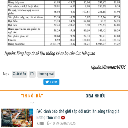
Nguồn: Tổng hợp từ số liệu thống kê sơ bộ của Cục Hải quan
Nguồn:
Vinanet/VITIC
Tags:
Xuất khẩu
FDI
thương mại
Tweet
TIN NỔI BẬT
XEM NHIỀU
FAO cảnh báo thế giới sắp đối mặt làn sóng tăng giá
lương thực mới
KINH TẾ
- 10:29 06/08/2026