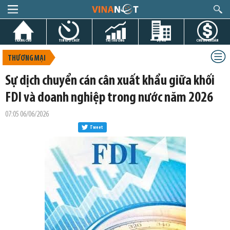
TRANG CHỦ
TIN GIỜ CHÓT
THỊ TRƯỜNG
DỰ ÁN
CHỨNG KHOÁN
THƯƠNG MẠI
Sự dịch chuyển cán cân xuất khẩu giữa khối
FDI và doanh nghiệp trong nước năm 2026
07:05 06/06/2026
Tweet