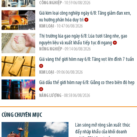
CÔNG NGHIỆP
- 10:59 06/08/2026
Giá kim loại công nghiệp ngày 6/8: Tăng giảm đan xen,
xu hướng phân hóa duy trì
KIM LOẠI
- 10:47 06/08/2026
Thị trường lúa gạo ngày 6/8: Lúa tươi tăng nhẹ, gạo
nguyên liệu và xuất khẩu tiếp tục đi ngang
NÔNG NGHIỆP
- 09:14 06/08/2026
Giá vàng thế giới hôm nay 6/8: Tăng vọt lên đỉnh 7 tuần
KIM LOẠI
- 09:06 06/08/2026
Giá dầu thế giới hôm nay 6/8: Giằng co theo biên độ hẹp
NĂNG LƯỢNG
- 08:58 06/08/2026
CÙNG CHUYÊN MỤC
Làn sóng mở rộng sản xuất thúc
đẩy nhập khẩu của khối doanh