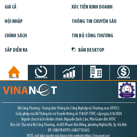
GIÁ CẢ
XÚC TIẾN KINH DOANH
HỘI NHẬP
THÔNG TIN CHUYÊN SÂU
CHÍNH SÁCH
TIN BỘ CÔNG THƯƠNG
SẮP DIỄN RA
BẢN DESKTOP
TRANG CHỦ
TIN GIỜ CHÓT
THỊ TRƯỜNG
DỰ ÁN
CHỨNG KHOÁN
Bộ Công Thương - Trung tâm Thông tin Công Nghiệp và Thương mại (VITIC)
Giấy phép của Bộ Thông tin và Truyền thông số 114/GP-TTĐT, cấp ngày 3/6/2024
Người chịu trách nhiệm chính: Nguyễn Quốc Lân, Phó Giám đốc VITIC
Địa chỉ: Tòa nhà Bộ Công Thương, số 655 Phạm Văn Đồng, phường Nghĩa Đô, Tp. Hà Nội
ĐT: (04)39341911; (04)37153632
VITIC giữ bản quyền nội dung trên website https://vinanet.vn/