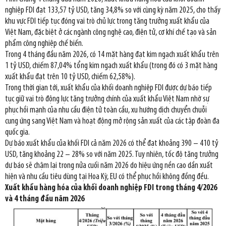
nghiệp FDI đạt 133,57 tỷ USD, tăng 34,8% so với cùng kỳ năm 2025, cho thấy
khu vực FDI tiếp tục đóng vai trò chủ lực trong tăng trưởng xuất khẩu của
Việt Nam, đặc biệt ở các ngành công nghệ cao, điện tử, cơ khí chế tạo và sản
phẩm công nghiệp chế biến.
Trong 4 tháng đầu năm 2026, có 14 mặt hàng đạt kim ngạch xuất khẩu trên
1 tỷ USD, chiếm 87,04% tổng kim ngạch xuất khẩu (trong đó có 3 mặt hàng
xuất khẩu đạt trên 10 tỷ USD, chiếm 62,58%).
Trong thời gian tới, xuất khẩu của khối doanh nghiệp FDI được dự báo tiếp
tục giữ vai trò động lực tăng trưởng chính của xuất khẩu Việt Nam nhờ sự
phục hồi mạnh của nhu cầu điện tử toàn cầu, xu hướng dịch chuyển chuỗi
cung ứng sang Việt Nam và hoạt động mở rộng sản xuất của các tập đoàn đa
quốc gia.
Dự báo xuất khẩu của khối FDI cả năm 2026 có thể đạt khoảng 390 – 410 tỷ
USD, tăng khoảng 22 – 28% so với năm 2025. Tuy nhiên, tốc độ tăng trưởng
dự báo sẽ chậm lại trong nửa cuối năm 2026 do hiệu ứng nền cao dần xuất
hiện và nhu cầu tiêu dùng tại Hoa Kỳ, EU có thể phục hồi không đồng đều.
Xuất khẩu hàng hóa của khối doanh nghiệp FDI trong tháng 4/2026
và 4 tháng đầu năm 2026