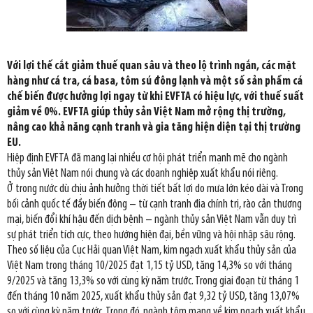
Với lợi thế cắt giảm thuế quan sâu và theo lộ trình ngắn, các mặt
hàng như cá tra, cá basa, tôm sú đông lạnh và một số sản phẩm cá
chế biến được hưởng lợi ngay từ khi EVFTA có hiệu lực, với thuế suất
giảm về 0%. EVFTA giúp thủy sản Việt Nam mở rộng thị trường,
nâng cao khả năng cạnh tranh và gia tăng hiện diện tại thị trường
EU.
Hiệp định EVFTA đã mang lại nhiều cơ hội phát triển mạnh mẽ cho ngành
thủy sản Việt Nam nói chung và các doanh nghiệp xuất khẩu nói riêng.
Ở trong nước dù chịu ảnh hưởng thời tiết bất lợi do mưa lớn kéo dài và Trong
bối cảnh quốc tế đầy biến động – từ cạnh tranh địa chính trị, rào cản thương
mại, biến đổi khí hậu đến dịch bệnh – ngành thủy sản Việt Nam vẫn duy trì
sự phát triển tích cực, theo hướng hiện đại, bền vững và hội nhập sâu rộng.
Theo số liệu của Cục Hải quan Việt Nam, kim ngạch xuất khẩu thủy sản của
Việt Nam trong tháng 10/2025 đạt 1,15 tỷ USD, tăng 14,3% so với tháng
9/2025 và tăng 13,3% so với cùng kỳ năm trước. Trong giai đoạn từ tháng 1
đến tháng 10 năm 2025, xuất khẩu thủy sản đạt 9,32 tỷ USD, tăng 13,07%
so với cùng kỳ năm trước. Trong đó, ngành tôm mang về kim ngạch xuất khẩu