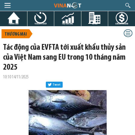
TRANG CHỦ
TIN GIỜ CHÓT
THỊ TRƯỜNG
DỰ ÁN
CHỨNG KHOÁN
THƯƠNG MẠI
Tác động của EVFTA tới xuất khẩu thủy sản
của Việt Nam sang EU trong 10 tháng năm
2025
10:10 14/11/2025
Tweet