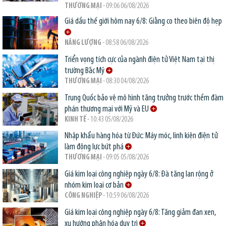
THƯƠNG MẠI
- 09:06 06/08/2026
Giá dầu thế giới hôm nay 6/8: Giằng co theo biên độ hẹp
NĂNG LƯỢNG
- 08:58 06/08/2026
Triển vọng tích cực của ngành điện tử Việt Nam tại thị
trường Bắc Mỹ
THƯƠNG MẠI
- 08:30 04/08/2026
Trung Quốc bảo vệ mô hình tăng trưởng trước thềm đàm
phán thương mại với Mỹ và EU
KINH TẾ
- 10:43 05/08/2026
Nhập khẩu hàng hóa từ Đức: Máy móc, linh kiện điện tử
làm động lực bứt phá
THƯƠNG MẠI
- 09:05 05/08/2026
Giá kim loại công nghiệp ngày 6/8: Đà tăng lan rộng ở
nhóm kim loại cơ bản
CÔNG NGHIỆP
- 10:59 06/08/2026
Giá kim loại công nghiệp ngày 6/8: Tăng giảm đan xen,
xu hướng phân hóa duy trì