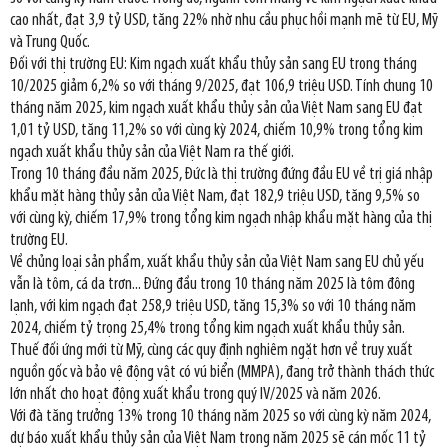
cao nhất, đạt 3,9 tỷ USD, tăng 22% nhờ nhu cầu phục hồi mạnh mẽ từ EU, Mỹ
và Trung Quốc.
Đối với thị trường EU: Kim ngạch xuất khẩu thủy sản sang EU trong tháng
10/2025 giảm 6,2% so với tháng 9/2025, đạt 106,9 triệu USD. Tính chung 10
tháng năm 2025, kim ngạch xuất khẩu thủy sản của Việt Nam sang EU đạt
1,01 tỷ USD, tăng 11,2% so với cùng kỳ 2024, chiếm 10,9% trong tổng kim
ngạch xuất khẩu thủy sản của Việt Nam ra thế giới.
Trong 10 tháng đầu năm 2025, Đức là thị trường đứng đầu EU về trị giá nhập
khẩu mặt hàng thủy sản của Việt Nam, đạt 182,9 triệu USD, tăng 9,5% so
với cùng kỳ, chiếm 17,9% trong tổng kim ngạch nhập khẩu mặt hàng của thị
trường EU.
Về chủng loại sản phẩm, xuất khẩu thủy sản của Việt Nam sang EU chủ yếu
vẫn là tôm, cá da trơn... Đứng đầu trong 10 tháng năm 2025 là tôm đông
lạnh, với kim ngạch đạt 258,9 triệu USD, tăng 15,3% so với 10 tháng năm
2024, chiếm tỷ trọng 25,4% trong tổng kim ngạch xuất khẩu thủy sản.
Thuế đối ứng mới từ Mỹ, cùng các quy định nghiêm ngặt hơn về truy xuất
nguồn gốc và bảo vệ động vật có vú biển (MMPA), đang trở thành thách thức
lớn nhất cho hoạt động xuất khẩu trong quý IV/2025 và năm 2026.
Với đà tăng trưởng 13% trong 10 tháng năm 2025 so với cùng kỳ năm 2024,
dự báo xuất khẩu thủy sản của Việt Nam trong năm 2025 sẽ cán mốc 11 tỷ