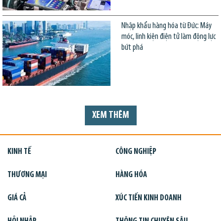
Nhập khẩu hàng hóa từ Đức: Máy
móc, linh kiện điện tử làm động lực
bứt phá
XEM THÊM
KINH TẾ
CÔNG NGHIỆP
THƯƠNG MẠI
HÀNG HÓA
GIÁ CẢ
XÚC TIẾN KINH DOANH