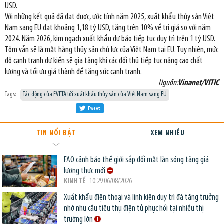
USD.
Với những kết quả đã đạt được, ước tính năm 2025, xuất khẩu thủy sản Việt
Nam sang EU đạt khoảng 1,18 tỷ USD, tăng trên 10% về trị giá so với năm
2024. Năm 2026, kim ngạch xuất khẩu dự báo tiếp tục duy trì trên 1 tỷ USD.
Tôm vẫn sẽ là mặt hàng thủy sản chủ lực của Việt Nam tại EU. Tuy nhiên, mức
độ cạnh tranh dự kiến sẽ gia tăng khi các đối thủ tiếp tục nâng cao chất
lượng và tối ưu giá thành để tăng sức cạnh tranh.
Nguồn:
Vinanet/VITIC
Tags:
Tác động của EVFTA tới xuất khẩu thủy sản của Việt Nam sang EU
Tweet
TIN NỔI BẬT
XEM NHIỀU
FAO cảnh báo thế giới sắp đối mặt làn sóng tăng giá
lương thực mới
KINH TẾ
- 10:29 06/08/2026
Xuất khẩu điện thoại và linh kiện duy trì đà tăng trưởng
nhờ nhu cầu tiêu thụ điện tử phục hồi tại nhiều thị
trường lớn