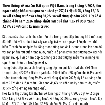
Theo thống kê của Cục Hải quan Việt Nam, trong tháng 4/2026, kim
ngạch nhập khẩu rau quả cả nước đạt 257,5 triệu USD, tăng 12,1%
so với tháng trước và tăng 38,2% so với cùng kỳ năm 2025. Lũy kế 4
tháng đầu năm 2026, nhập khẩu rau quả đạt 1,05 tỷ USD, tăng
32,9% so với cùng kỳ năm trước.
Kết quả này phản ánh nhu cầu tiêu thụ trong nước tiếp tục duy trì ở mức cao,
đặc biệt đối với các loại trái cây cao cấp, trái vụ và nguyên liệu phục vụ chế
biến. Tuy nhiên, nhập khẩu tăng mạnh cũng tạo áp lực cạnh tranh lớn hơn đối
với sản phẩm rau quả trong nước, nhất là ở phân khúc chất lượng cao, đòi hỏi
ngành rau quả Việt Nam tiếp tục nâng cao chất lượng, mẫu mã và năng lực
cạnh tranh trên thị trường nội địa.
Trung Quốc tiếp tục là thị trường cung cấp rau quả lớn nhất cho Việt Nam
trong tháng 4/2026 với kim ngạch đạt 100,9 triệu USD, giảm nhẹ 0,1% so với
tháng trước nhưng tăng 69,8% so với cùng kỳ năm 2025; lũy kế 4 tháng đầu
năm 2026 đạt 415,8 triệu USD, tăng 46,6% so với cùng kỳ năm trước, chiếm
39,5% tổng kim ngạch nhập khẩu.
Hoa Kỳ là thị trường lớn thứ hai với kim ngạch tháng 4/2026 đạt 64,2 triệu
USD, tăng 37,8% so với tháng trước và tăng 50,3% so cùng kỳ năm trước; lũy
kế đạt 277,7 triệu USD, tăng 36,9%, chiếm 26,4% tổng kim ngạch.