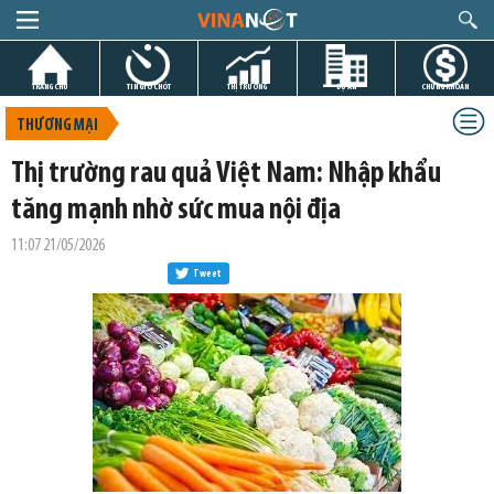
TRANG CHỦ
TIN GIỜ CHÓT
THỊ TRƯỜNG
DỰ ÁN
CHỨNG KHOÁN
THƯƠNG MẠI
Thị trường rau quả Việt Nam: Nhập khẩu
tăng mạnh nhờ sức mua nội địa
11:07 21/05/2026
Tweet