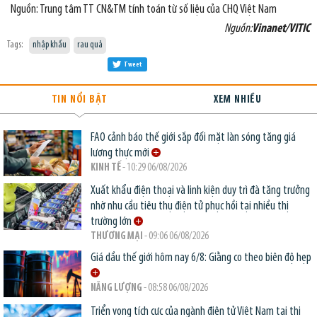
Nguồn: Trung tâm TT CN&TM tính toán từ số liệu của CHQ Việt Nam
Nguồn:
Vinanet/VITIC
Tags:
nhập khẩu
rau quả
Tweet
TIN NỔI BẬT
XEM NHIỀU
FAO cảnh báo thế giới sắp đối mặt làn sóng tăng giá
lương thực mới
KINH TẾ
- 10:29 06/08/2026
Xuất khẩu điện thoại và linh kiện duy trì đà tăng trưởng
nhờ nhu cầu tiêu thụ điện tử phục hồi tại nhiều thị
trường lớn
THƯƠNG MẠI
- 09:06 06/08/2026
Giá dầu thế giới hôm nay 6/8: Giằng co theo biên độ hẹp
NĂNG LƯỢNG
- 08:58 06/08/2026
Triển vọng tích cực của ngành điện tử Việt Nam tại thị