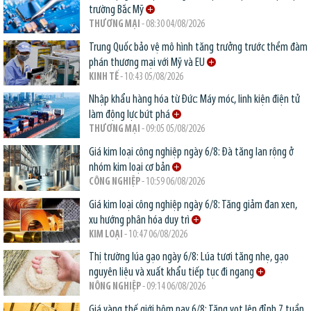
trường Bắc Mỹ
THƯƠNG MẠI
- 08:30 04/08/2026
Trung Quốc bảo vệ mô hình tăng trưởng trước thềm đàm
phán thương mại với Mỹ và EU
KINH TẾ
- 10:43 05/08/2026
Nhập khẩu hàng hóa từ Đức: Máy móc, linh kiện điện tử
làm động lực bứt phá
THƯƠNG MẠI
- 09:05 05/08/2026
Giá kim loại công nghiệp ngày 6/8: Đà tăng lan rộng ở
nhóm kim loại cơ bản
CÔNG NGHIỆP
- 10:59 06/08/2026
Giá kim loại công nghiệp ngày 6/8: Tăng giảm đan xen,
xu hướng phân hóa duy trì
KIM LOẠI
- 10:47 06/08/2026
Thị trường lúa gạo ngày 6/8: Lúa tươi tăng nhẹ, gạo
nguyên liệu và xuất khẩu tiếp tục đi ngang
NÔNG NGHIỆP
- 09:14 06/08/2026
Giá vàng thế giới hôm nay 6/8: Tăng vọt lên đỉnh 7 tuần