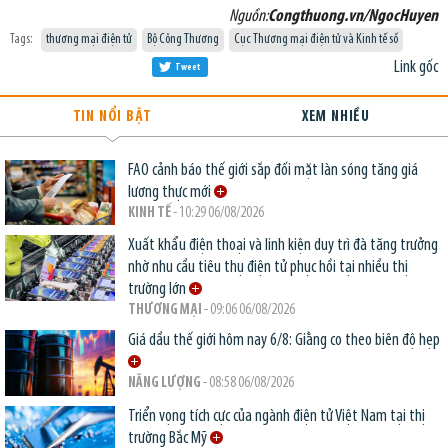
Nguồn:
Congthuong.vn/NgocHuyen
Tags:
thương mại điện tử
Bộ Công Thương
Cục Thương mại điện tử và Kinh tế số
Link gốc
Tweet
TIN NỔI BẬT
XEM NHIỀU
FAO cảnh báo thế giới sắp đối mặt làn sóng tăng giá
lương thực mới
KINH TẾ
- 10:29 06/08/2026
Xuất khẩu điện thoại và linh kiện duy trì đà tăng trưởng
nhờ nhu cầu tiêu thụ điện tử phục hồi tại nhiều thị
trường lớn
THƯƠNG MẠI
- 09:06 06/08/2026
Giá dầu thế giới hôm nay 6/8: Giằng co theo biên độ hẹp
NĂNG LƯỢNG
- 08:58 06/08/2026
Triển vọng tích cực của ngành điện tử Việt Nam tại thị
trường Bắc Mỹ