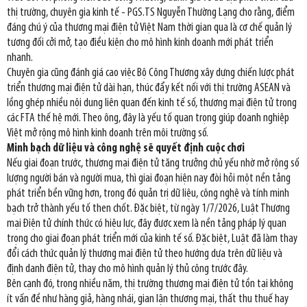
thị trường, chuyên gia kinh tế - PGS.TS Nguyễn Thường Lạng cho rằng, điểm
đáng chú ý của thương mại điện tử Việt Nam thời gian qua là cơ chế quản lý
tương đối cởi mở, tạo điều kiện cho mô hình kinh doanh mới phát triển
nhanh.
Chuyên gia cũng đánh giá cao việc Bộ Công Thương xây dựng chiến lược phát
triển thương mại điện tử dài hạn, thúc đẩy kết nối với thị trường ASEAN và
lồng ghép nhiều nội dung liên quan đến kinh tế số, thương mại điện tử trong
các FTA thế hệ mới. Theo ông, đây là yếu tố quan trọng giúp doanh nghiệp
Việt mở rộng mô hình kinh doanh trên môi trường số.
Minh bạch dữ liệu và công nghệ sẽ quyết định cuộc chơi
Nếu giai đoạn trước, thương mại điện tử tăng trưởng chủ yếu nhờ mở rộng số
lượng người bán và người mua, thì giai đoạn hiện nay đòi hỏi một nền tảng
phát triển bền vững hơn, trong đó quản trị dữ liệu, công nghệ và tính minh
bạch trở thành yếu tố then chốt. Đặc biệt, từ ngày 1/7/2026, Luật Thương
mại Điện tử chính thức có hiệu lực, đây được xem là nền tảng pháp lý quan
trọng cho giai đoạn phát triển mới của kinh tế số. Đặc biệt, Luật đã làm thay
đổi cách thức quản lý thương mại điện tử theo hướng dựa trên dữ liệu và
định danh điện tử, thay cho mô hình quản lý thủ công trước đây.
Bên cạnh đó, trong nhiều năm, thị trường thương mại điện tử tồn tại không
ít vấn đề như hàng giả, hàng nhái, gian lận thương mại, thất thu thuế hay