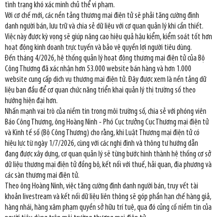
tình trạng khó xác minh chủ thể vi phạm.
Với cơ chế mới, các nền tảng thương mại điện tử sẽ phải tăng cường định
danh người bán, lưu trữ và chia sẻ dữ liệu với cơ quan quản lý khi cần thiết.
Việc này được kỳ vọng sẽ giúp nâng cao hiệu quả hậu kiểm, kiểm soát tốt hơn
hoạt động kinh doanh trực tuyến và bảo vệ quyền lợi người tiêu dùng.
Đến tháng 4/2026, hệ thống quản lý hoạt động thương mại điện tử của Bộ
Công Thương đã xác nhận hơn 53.000 website bán hàng và hơn 1.000
website cung cấp dịch vụ thương mại điện tử. Đây được xem là nền tảng dữ
liệu ban đầu để cơ quan chức năng triển khai quản lý thị trường số theo
hướng hiện đại hơn.
Nhấn mạnh vai trò của niềm tin trong môi trường số, chia sẻ với phóng viên
Báo Công Thương, ông Hoàng Ninh - Phó Cục trưởng Cục Thương mại điện tử
và Kinh tế số (Bộ Công Thương) cho rằng, khi Luật Thương mại điện tử có
hiệu lực từ ngày 1/7/2026, cùng với các nghị định và thông tư hướng dẫn
đang được xây dựng, cơ quan quản lý sẽ từng bước hình thành hệ thống cơ sở
dữ liệu thương mại điện tử đồng bộ, kết nối với thuế, hải quan, địa phương và
các sàn thương mại điện tử.
Theo ông Hoàng Ninh, việc tăng cường định danh người bán, truy vết tài
khoản livestream và kết nối dữ liệu liên thông sẽ góp phần hạn chế hàng giả,
hàng nhái, hàng xâm phạm quyền sở hữu trí tuệ, qua đó củng cố niềm tin của