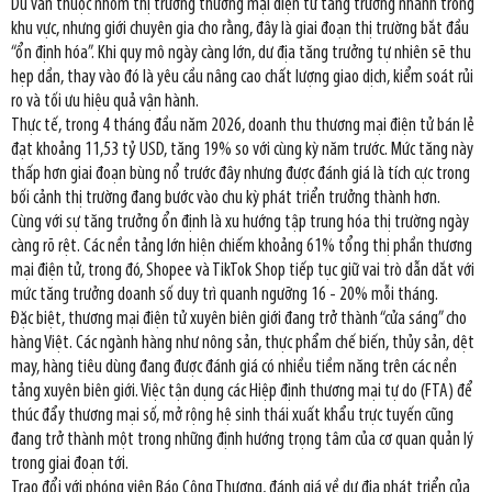
Dù vẫn thuộc nhóm thị trường thương mại điện tử tăng trưởng nhanh trong
khu vực, nhưng giới chuyên gia cho rằng, đây là giai đoạn thị trường bắt đầu
“ổn định hóa”. Khi quy mô ngày càng lớn, dư địa tăng trưởng tự nhiên sẽ thu
hẹp dần, thay vào đó là yêu cầu nâng cao chất lượng giao dịch, kiểm soát rủi
ro và tối ưu hiệu quả vận hành.
Thực tế, trong 4 tháng đầu năm 2026, doanh thu thương mại điện tử bán lẻ
đạt khoảng 11,53 tỷ USD, tăng 19% so với cùng kỳ năm trước. Mức tăng này
thấp hơn giai đoạn bùng nổ trước đây nhưng được đánh giá là tích cực trong
bối cảnh thị trường đang bước vào chu kỳ phát triển trưởng thành hơn.
Cùng với sự tăng trưởng ổn định là xu hướng tập trung hóa thị trường ngày
càng rõ rệt. Các nền tảng lớn hiện chiếm khoảng 61% tổng thị phần thương
mại điện tử, trong đó, Shopee và TikTok Shop tiếp tục giữ vai trò dẫn dắt với
mức tăng trưởng doanh số duy trì quanh ngưỡng 16 - 20% mỗi tháng.
Đặc biệt, thương mại điện tử xuyên biên giới đang trở thành “cửa sáng” cho
hàng Việt. Các ngành hàng như nông sản, thực phẩm chế biến, thủy sản, dệt
may, hàng tiêu dùng đang được đánh giá có nhiều tiềm năng trên các nền
tảng xuyên biên giới. Việc tận dụng các Hiệp định thương mại tự do (FTA) để
thúc đẩy thương mại số, mở rộng hệ sinh thái xuất khẩu trực tuyến cũng
đang trở thành một trong những định hướng trọng tâm của cơ quan quản lý
trong giai đoạn tới.
Trao đổi với phóng viên Báo Công Thương, đánh giá về dư địa phát triển của