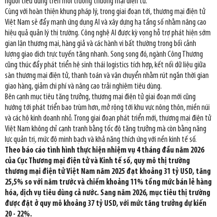
người tiêu dùng trên môi trường thương mại điện tử.
Cùng với hoàn thiện khung pháp lý, trong giai đoạn tới, thương mại điện tử
Việt Nam sẽ đẩy mạnh ứng dụng AI và xây dựng hạ tầng số nhằm nâng cao
hiệu quả quản lý thị trường. Công nghệ AI được kỳ vọng hỗ trợ phát hiện sớm
gian lận thương mại, hàng giả và các hành vi bất thường trong bối cảnh
lượng giao dịch trực tuyến tăng nhanh. Song song đó, ngành Công Thương
cũng thúc đẩy phát triển hệ sinh thái logistics tích hợp, kết nối dữ liệu giữa
sàn thương mại điện tử, thanh toán và vận chuyển nhằm rút ngắn thời gian
giao hàng, giảm chi phí và nâng cao trải nghiệm tiêu dùng.
Bên cạnh mục tiêu tăng trưởng, thương mại điện tử giai đoạn mới cũng
hướng tới phát triển bao trùm hơn, mở rộng tới khu vực nông thôn, miền núi
và các hộ kinh doanh nhỏ. Trong giai đoạn phát triển mới, thương mại điện tử
Việt Nam không chỉ cạnh tranh bằng tốc độ tăng trưởng mà còn bằng năng
lực quản trị, mức độ minh bạch và khả năng thích ứng với nền kinh tế số.
Theo báo cáo tình hình thực hiện nhiệm vụ 4 tháng đầu năm 2026
của Cục Thương mại điện tử và Kinh tế số, quy mô thị trường
thương mại điện tử Việt Nam năm 2025 đạt khoảng 31 tỷ USD, tăng
25,5% so với năm trước và chiếm khoảng 11% tổng mức bán lẻ hàng
hóa, dịch vụ tiêu dùng cả nước. Sang năm 2026, mục tiêu thị trường
được đặt ở quy mô khoảng 37 tỷ USD, với mức tăng trưởng dự kiến
20 - 22%.