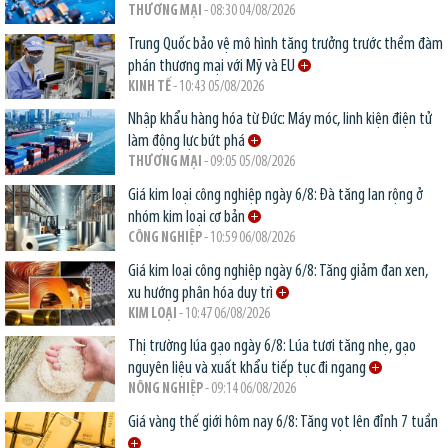
THƯƠNG MẠI
- 08:30 04/08/2026
Trung Quốc bảo vệ mô hình tăng trưởng trước thềm đàm
phán thương mại với Mỹ và EU
KINH TẾ
- 10:43 05/08/2026
Nhập khẩu hàng hóa từ Đức: Máy móc, linh kiện điện tử
làm động lực bứt phá
THƯƠNG MẠI
- 09:05 05/08/2026
Giá kim loại công nghiệp ngày 6/8: Đà tăng lan rộng ở
nhóm kim loại cơ bản
CÔNG NGHIỆP
- 10:59 06/08/2026
Giá kim loại công nghiệp ngày 6/8: Tăng giảm đan xen,
xu hướng phân hóa duy trì
KIM LOẠI
- 10:47 06/08/2026
Thị trường lúa gạo ngày 6/8: Lúa tươi tăng nhẹ, gạo
nguyên liệu và xuất khẩu tiếp tục đi ngang
NÔNG NGHIỆP
- 09:14 06/08/2026
Giá vàng thế giới hôm nay 6/8: Tăng vọt lên đỉnh 7 tuần