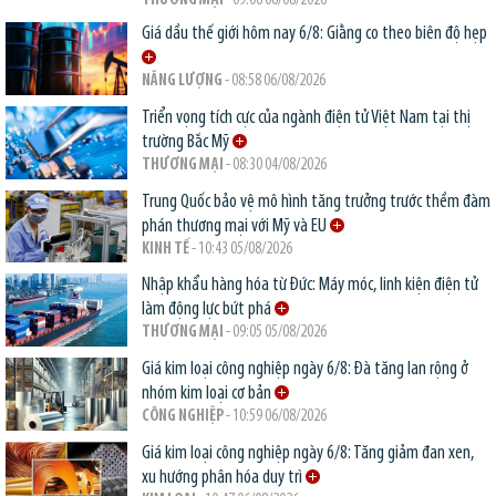
THƯƠNG MẠI
- 09:06 06/08/2026
Giá dầu thế giới hôm nay 6/8: Giằng co theo biên độ hẹp
NĂNG LƯỢNG
- 08:58 06/08/2026
Triển vọng tích cực của ngành điện tử Việt Nam tại thị
trường Bắc Mỹ
THƯƠNG MẠI
- 08:30 04/08/2026
Trung Quốc bảo vệ mô hình tăng trưởng trước thềm đàm
phán thương mại với Mỹ và EU
KINH TẾ
- 10:43 05/08/2026
Nhập khẩu hàng hóa từ Đức: Máy móc, linh kiện điện tử
làm động lực bứt phá
THƯƠNG MẠI
- 09:05 05/08/2026
Giá kim loại công nghiệp ngày 6/8: Đà tăng lan rộng ở
nhóm kim loại cơ bản
CÔNG NGHIỆP
- 10:59 06/08/2026
Giá kim loại công nghiệp ngày 6/8: Tăng giảm đan xen,
xu hướng phân hóa duy trì