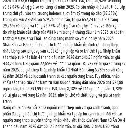
2026 đạt 658,65 nghìn tấn, trị giá 714,45 triệu USD, tăng 40,98% về lượng
và 32,04% về trị giá so với cùng kỳ năm 2025. Cơ cấu nhập khẩu sắt thép tập
trung chủ yếu vào thị trường Indonesia, chiếm tỷ trọng áp đảo (87,95%)
trong khu vực ASEAN, với 579,26 nghìn tấn, trị giá 652,24 triệu USD, tăng
29,76% về lượng và tăng 26,77% về trị giá so cùng kỳ năm 2025. Bên cạnh
đó, nhập khẩu sắt thép của Việt Nam trong 4 tháng đầu năm 2026 từ các thị
trường Malaysia và Thái Lan cũng tăng mạnh so với cùng kỳ năm 2025.
Nhật Bản và Hàn Quốc là hai thị trường nhập khẩu ổn định các dòng thép
chất lượng cao, phục vụ sản xuất công nghiệp và cơ khí chế tạo. Nhập khẩu
sắt thép từ Nhật Bản 4 tháng đầu năm 2026 đạt 646,98 nghìn tấn, trị giá
433,23 triệu USD, giảm 22,65% về lượng và giảm 18,17% về trị giá so cùng kỳ
năm 2025, do giá thép thép nhập khẩu từ Nhật Bản tăng 5,78% so với cùng
kỳ năm 2025 và áp lực cạnh tranh từ các nguồn cung khác. Tuy nhiên, nhập
khẩu sắt thép của Việt Nam từ Hàn Quốc 4 tháng đầu năm 2026 đạt 524,88
nghìn tấn, trị giá 391,99 triệu USD, tăng 8,18% về lượng nhưng giảm 1,28%
về trị giá so với cùng kỳ năm 2025, nhờ lợi thế về chất lượng và giá cả cạnh
tranh.
Đáng chú ý, Ấn Độ nổi lên là nguồn cung thép mới với giá cạnh tranh, góp
phần đa dạng hóa thị trường nhập khẩu và tạo áp lực cạnh tranh đối với các
nguồn cung thép truyền thống. Nhập khẩu sắt thép của Việt Nam từ Ấn Độ 4
tháng đầu năm 2026 đạt 601,48 nghìn tấn, trị giá 308,12 triệu USD, tăng