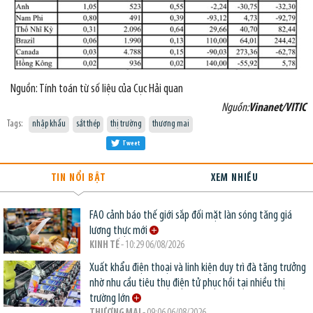
Nguồn: Tính toán từ số liệu của Cục Hải quan
Nguồn:
Vinanet/VITIC
Tags:
nhập khẩu
sắt thép
thị trường
thương mai
Tweet
TIN NỔI BẬT
XEM NHIỀU
FAO cảnh báo thế giới sắp đối mặt làn sóng tăng giá
lương thực mới
KINH TẾ
- 10:29 06/08/2026
Xuất khẩu điện thoại và linh kiện duy trì đà tăng trưởng
nhờ nhu cầu tiêu thụ điện tử phục hồi tại nhiều thị
trường lớn