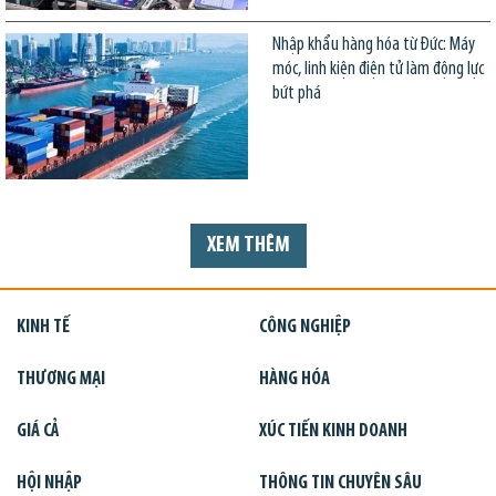
Nhập khẩu hàng hóa từ Đức: Máy
móc, linh kiện điện tử làm động lực
bứt phá
XEM THÊM
KINH TẾ
CÔNG NGHIỆP
THƯƠNG MẠI
HÀNG HÓA
GIÁ CẢ
XÚC TIẾN KINH DOANH
HỘI NHẬP
THÔNG TIN CHUYÊN SÂU