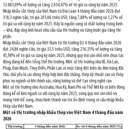
12.083,09% về lượng và tăng 2.034,47% về trị giá so cùng kỳ năm 2025.
Nhập khẩu sắt thép của Việt Nam từ Đài Loan 4 tháng đầu năm 2026 đạt
318,3 nghìn tấn, trị giá 201,06 triệu USD, tăng 7,88% về lượng và 1,27% về
trị giá so với cùng kỳ năm 2025. Đây là nguồn cung có chất lượng trung bình
– khá, đáp ứng linh hoạt nhu cầu của thị trường và từng bước gia tăng thị
phần.
Nhập khẩu sắt thép của Việt Nam từ thị trường EU 4 tháng đầu năm 2026
đạt 24,86 nghìn tấn, trị giá 33,5 triệu USD, tăng 216,35% về lượng và tăng
45,98% về trị giá so cùng kỳ năm 2025, nhưng quy mô còn nhỏ nên chưa tác
động đáng kể đến tổng thể thị trường. Một số thị trường như Bỉ, Hà Lan,
Pháp, Đan Mạch, Thuỵ Điển, Phần Lan có mức tăng đột biến do đơn hàng đặc
thù, chủ yếu là các dòng thép hợp kim đặc chủng, thép kỹ thuật cao và thép
phục vụ ngành cơ khí chính xác, năng lượng và chế tạo công nghệ cao.
Một số thị trường như Australia, Hoa Kỳ, Nam Phi và Thổ Nhĩ Kỳ có biến động
đáng kể về kim ngạch so với cùng kỳ năm 2025, song quy mô còn nhỏ và
mang tính bổ sung, chưa hình thành vai trò ổn định trong cơ cấu nhập khẩu
thép của Việt Nam.
Một số thị trường nhập khẩu thép vào Việt Nam 4 tháng đầu năm
2026