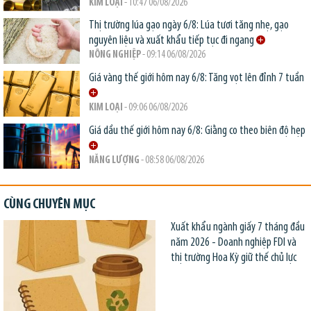
KIM LOẠI
- 10:47 06/08/2026
Thị trường lúa gạo ngày 6/8: Lúa tươi tăng nhẹ, gạo
nguyên liệu và xuất khẩu tiếp tục đi ngang
NÔNG NGHIỆP
- 09:14 06/08/2026
Giá vàng thế giới hôm nay 6/8: Tăng vọt lên đỉnh 7 tuần
KIM LOẠI
- 09:06 06/08/2026
Giá dầu thế giới hôm nay 6/8: Giằng co theo biên độ hẹp
NĂNG LƯỢNG
- 08:58 06/08/2026
CÙNG CHUYÊN MỤC
Xuất khẩu ngành giấy 7 tháng đầu
năm 2026 - Doanh nghiệp FDI và
thị trường Hoa Kỳ giữ thế chủ lực