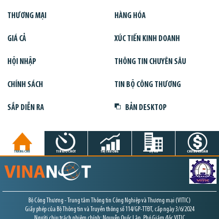
THƯƠNG MẠI
HÀNG HÓA
GIÁ CẢ
XÚC TIẾN KINH DOANH
HỘI NHẬP
THÔNG TIN CHUYÊN SÂU
CHÍNH SÁCH
TIN BỘ CÔNG THƯƠNG
SẮP DIỄN RA
BẢN DESKTOP
TRANG CHỦ
TIN GIỜ CHÓT
THỊ TRƯỜNG
DỰ ÁN
CHỨNG KHOÁN
Bộ Công Thương - Trung tâm Thông tin Công Nghiệp và Thương mại (VITIC)
Giấy phép của Bộ Thông tin và Truyền thông số 114/GP-TTĐT, cấp ngày 3/6/2024
Người chịu trách nhiệm chính: Nguyễn Quốc Lân, Phó Giám đốc VITIC