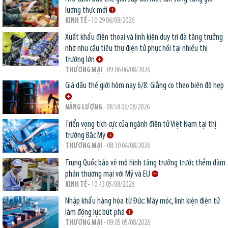
lương thực mới
KINH TẾ
- 10:29 06/08/2026
Xuất khẩu điện thoại và linh kiện duy trì đà tăng trưởng
nhờ nhu cầu tiêu thụ điện tử phục hồi tại nhiều thị
trường lớn
THƯƠNG MẠI
- 09:06 06/08/2026
Giá dầu thế giới hôm nay 6/8: Giằng co theo biên độ hẹp
NĂNG LƯỢNG
- 08:58 06/08/2026
Triển vọng tích cực của ngành điện tử Việt Nam tại thị
trường Bắc Mỹ
THƯƠNG MẠI
- 08:30 04/08/2026
Trung Quốc bảo vệ mô hình tăng trưởng trước thềm đàm
phán thương mại với Mỹ và EU
KINH TẾ
- 10:43 05/08/2026
Nhập khẩu hàng hóa từ Đức: Máy móc, linh kiện điện tử
làm động lực bứt phá
THƯƠNG MẠI
- 09:05 05/08/2026