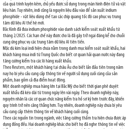
của quá trình luyện kẽm, chủ yếu được sử dụng trong màn hình điện tử và vật
liệu hàn. Tuy nhiên, indi cũng là nguyên liệu đầu vào để sản xuất indium
phosphide - vật liệu dùng chế tạo các chip quang tốc độ cao phục vụ trung
tâm dữ liệu AI thế hệ mới.
Bắc Kinh đã đưa indium phosphide vào danh sách kiểm soát xuất khẩu từ
tháng 2/2025. Các hạn chế này được cho là đã gây trở ngại đáng kể cho chuỗi
cung ứng phục vụ các trung tâm dữ liệu AI tiên tiến.
Mặc dù kim loại indi hiện chưa nằm trong danh mục kiểm soát xuất khẩu, hai
khách hàng mua indi từ Trung Quốc cho biết cơ quan hải quan nước này đang
tăng cường kiểm tra các lô hàng xuất khẩu.
Theo Reuters, một khách hàng tại châu Âu cho biết lần đầu tiên trong năm
nay họ bị yêu cầu cung cấp thông tin về người sử dụng cuối cùng của sản
phẩm, bao gồm cả địa điểm hoạt động.
Một doanh nghiệp mua hàng lớn tại Bắc Mỹ cho biết thời gian phê duyệt
xuất khẩu đã kéo dài từ trong ngày lên vài ngày. Theo doanh nghiệp này,
nguyên nhân là các cơ quan chức năng kiểm tra hồ sơ kỹ hơn trước đây, khiến
quy trình trở nên căng thẳng hơn. Tuy nhiên, doanh nghiệp này chưa bị yêu
cầu cung cấp thêm thông tin về khách hàng cuối cùng.
Theo các nguồn tin trong ngành, việc tăng cường thẩm tra hiện chưa được áp
dụng đồng đều. Hai doanh nghiệp khác cho biết họ đã nghe thông tin về việc