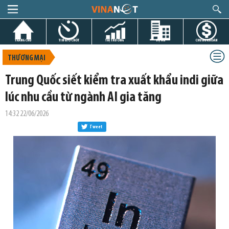
TRANG CHỦ
TIN GIỜ CHÓT
THỊ TRƯỜNG
DỰ ÁN
CHỨNG KHOÁN
THƯƠNG MẠI
Trung Quốc siết kiểm tra xuất khẩu indi giữa
lúc nhu cầu từ ngành AI gia tăng
14:32 22/06/2026
Tweet