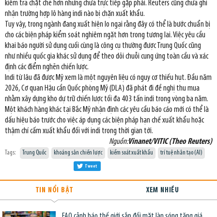
kiểm tra chặt chẽ hơn nhưng chưa trực tiếp gặp phải. Reuters cũng chưa ghi
nhận trường hợp lô hàng indi nào bị chặn xuất khẩu.
Tuy vậy, trong ngành đang xuất hiện lo ngại rằng đây có thể là bước chuẩn bị
cho các biện pháp kiểm soát nghiêm ngặt hơn trong tương lai. Việc yêu cầu
khai báo người sử dụng cuối cùng là công cụ thường được Trung Quốc cũng
như nhiều quốc gia khác sử dụng để theo dõi chuỗi cung ứng toàn cầu và xác
định các điểm nghẽn chiến lược.
Indi từ lâu đã được Mỹ xem là một nguyên liệu có nguy cơ thiếu hụt. Đầu năm
2026, Cơ quan Hậu cần Quốc phòng Mỹ (DLA) đã phát đi đề nghị thu mua
nhằm xây dựng kho dự trữ chiến lược tối đa 403 tấn indi trong vòng ba năm.
Một khách hàng khác tại Bắc Mỹ nhận định các yêu cầu báo cáo mới có thể là
dấu hiệu báo trước cho việc áp dụng các biện pháp hạn chế xuất khẩu hoặc
thậm chí cấm xuất khẩu đối với indi trong thời gian tới.
Nguồn:
Vinanet/VITIC (Theo Reuters)
Tags:
Trung Quốc
khoáng sản chiến lược
kiểm soát xuất khẩu
trí tuệ nhân tạo (AI)
Tweet
TIN NỔI BẬT
XEM NHIỀU
FAO cảnh báo thế giới sắp đối mặt làn sóng tăng giá