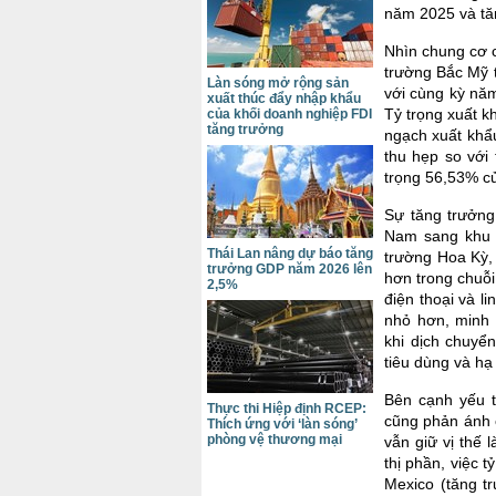
năm 2025 và tă
Nhìn chung cơ 
trường Bắc Mỹ 
Làn sóng mở rộng sản
với cùng kỳ nă
xuất thúc đẩy nhập khẩu
Tỷ trọng xuất k
của khối doanh nghiệp FDI
tăng trưởng
ngạch xuất khẩ
thu hẹp so với
trọng 56,53% c
Sự tăng trưởng
Nam sang khu v
Thái Lan nâng dự báo tăng
trường Hoa Kỳ,
trưởng GDP năm 2026 lên
hơn trong chuỗi
2,5%
điện thoại và l
nhỏ hơn, minh 
khi dịch chuyể
tiêu dùng và hạ
Bên cạnh yếu t
Thực thi Hiệp định RCEP:
cũng phản ánh 
Thích ứng với ‘làn sóng’
phòng vệ thương mại
vẫn giữ vị thế 
thị phần, việc 
Mexico (tăng t