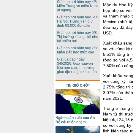
Giá heo hơi hôm nay 4/8:
Mặc dù Hoa Kỳ 
Miền Trung và miền Nam
đi ngang
hẹp nhẹ so với
và thâm nhập t
Giá heo hơi hôm nay 6/8:
Hà Nội, Hưng Yên giữ
Mexico (nhờ tậ
đỉnh 63.000 đồng/kg
đều này đã đẩy
Giá heo hơi hôm nay 5/8:
USD.
Thị trường tiếp tục lùi nhẹ
tại nhiều nơi
Xuất khẩu sang 
Giá heo hơi hôm nay 7/8:
so với cùng kỳ
Miền Bắc neo mức cao
5,51% tổng trị
Giá lúa gạo ngày
rộng so với 4,
3/8/2026: Gạo nguyên
7,50% của cùng
liệu neo cao, thị trường
giao dịch chậm đầu tuần
Xuất khẩu sang
với cùng kỳ n
TIN GIỜ CHÓT
2,75% tổng trị
3,07% của thán
năm 2021.
Trong 5 tháng 
Nam từ thị trư
Ngành sản xuất của Ấn
kiện đạt 24,15
Độ cải thiện chậm
so với cùng kỳ
linh kiện tăng 