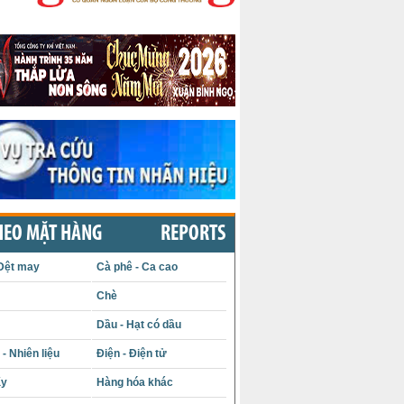
HEO MẶT HÀNG
REPORTS
Dệt may
Cà phê - Ca cao
Chè
Dầu - Hạt có dầu
- Nhiên liệu
Điện - Điện tử
ấy
Hàng hóa khác