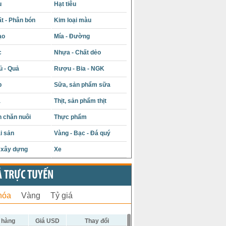
u
Hạt tiêu
t - Phân bón
Kim loại màu
ạo
Mía - Đường
c
Nhựa - Chất dẻo
ủ - Quả
Rượu - Bia - NGK
p
Sữa, sản phẩm sữa
á
Thịt, sản phẩm thịt
 chăn nuôi
Thực phẩm
i sản
Vàng - Bạc - Đá quý
u xây dựng
Xe
Ả TRỰC TUYẾN
hóa
Vàng
Tỷ giá
 hàng
Giá USD
Thay đổi