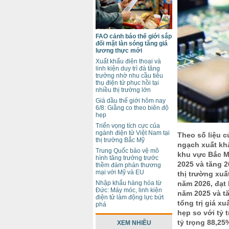
FAO cảnh báo thế giới sắp
đối mặt làn sóng tăng giá
lương thực mới
Xuất khẩu điện thoại và
linh kiện duy trì đà tăng
trưởng nhờ nhu cầu tiêu
thụ điện tử phục hồi tại
nhiều thị trường lớn
Giá dầu thế giới hôm nay
6/8: Giằng co theo biên độ
hẹp
Triển vọng tích cực của
ngành điện tử Việt Nam tại
Theo số liệu c
thị trường Bắc Mỹ
ngạch xuất kh
Trung Quốc bảo vệ mô
khu vực Bắc M
hình tăng trưởng trước
2025 và tăng 2
thềm đàm phán thương
mại với Mỹ và EU
thị trường xuấ
Nhập khẩu hàng hóa từ
năm 2026, đạt 
Đức: Máy móc, linh kiện
năm 2025 và t
điện tử làm động lực bứt
tổng trị giá x
phá
hẹp so với tỷ
tỷ trọng 88,2
XEM NHIỀU