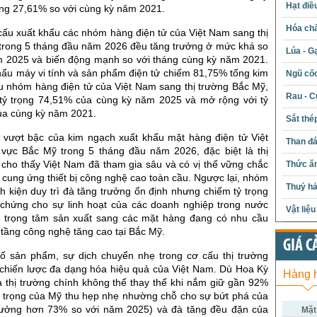
Hạt điề
ng 27,61% so với cùng kỳ năm 2021.
Hóa chấ
cấu xuất khẩu các nhóm hàng điện tử của Việt Nam sang thị
trong 5 tháng đầu năm 2026 đều tăng trưởng ở mức khá so
Lúa - G
m 2025 và biến động mạnh so với tháng cùng kỳ năm 2021.
hẩu máy vi tính và sản phẩm điện tử chiếm 81,75% tổng kim
Ngũ cố
u nhóm hàng điện tử của Việt Nam sang thị trường Bắc Mỹ,
Rau - C
 tỷ trọng 74,51% của cùng kỳ năm 2025 và mở rộng với tỷ
ủa cùng kỳ năm 2021.
Sắt thé
 vượt bậc của kim ngạch xuất khẩu mặt hàng điện tử Việt
Than đ
ực Bắc Mỹ trong 5 tháng đầu năm 2026, đặc biệt là thị
 cho thấy Việt Nam đã tham gia sâu và có vị thế vững chắc
Thức ăn
 cung ứng thiết bị công nghệ cao toàn cầu. Ngược lại, nhóm
Thuỷ hả
inh kiện duy trì đà tăng trưởng ổn định nhưng chiếm tỷ trọng
chứng cho sự linh hoạt của các doanh nghiệp trong nước
Vật liệ
n trọng tâm sản xuất sang các mặt hàng đang có nhu cầu
 tầng công nghệ tăng cao tại Bắc Mỹ.
GIÁ C
ố sản phẩm, sự dịch chuyển nhẹ trong cơ cấu thị trường
chiến lược đa dạng hóa hiệu quả của Việt Nam. Dù Hoa Kỳ
Hàng 
là thị trường chính không thể thay thế khi nắm giữ gần 92%
tỷ trọng của Mỹ thu hẹp nhẹ nhường chỗ cho sự bứt phá của
rưởng hơn 73% so với năm 2025) và đà tăng đều đặn của
Mặt