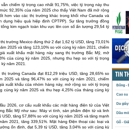
vẫn chiếm tỷ trọng cao nhất 91,75%, việc tỷ trọng này thu
 mức 92,35% của năm 2025 cho thấy Việt Nam đã mở rộng
ốt hơn vào các thị trường khác trong khối như Canada và
n dụng hiệu quả hiệp định CPTPP). Sự tăng trưởng đồng
 tổng kim ngạch toàn khu vực lên con số ấn tượng 29,54 tỷ
thị trường Mexico đứng thứ 2 đạt 1,62 tỷ USD, tăng 73,01%
 năm 2025 và tăng 123,10% so với cùng kỳ năm 2021, chiếm
 giá xuất khẩu mặt hàng này sang thị trường Bắc Mỹ, mở
58% của cùng kỳ năm 2025, nhưng thu hẹp so với tỷ trọng
 kỳ năm 2021.
 thị trường Canada đạt 812,29 triệu USD, tăng 28,65% so
TIN T
ăm 2025 và tăng 96,47% so với cùng kỳ năm 2021, chiếm
 giá xuất khẩu của nhóm hàng này, mở rộng so với tỷ trọng
Bông - 
g cùng kỳ năm 2025 và thu hẹp 4,25% của tháng cùng kỳ
Cao su
Da giày
đầu 2026, cơ cấu xuất khẩu các mặt hàng điện tử của Việt
ờng Bắc Mỹ như sau: Máy vi tính, sản phẩm điện tử và linh
Dầu mỏ 
 tỷ USD, tăng 57,88% so với cùng kỳ năm 2025 và tăng mạnh
 năm 2021, tăng 339,51%. Mặt hàng Điện thoại các loại và
Gỗ - Gi
trưởng ổn định, đạt 5,39 tỷ USD, tăng 3,04% so với cùng kỳ