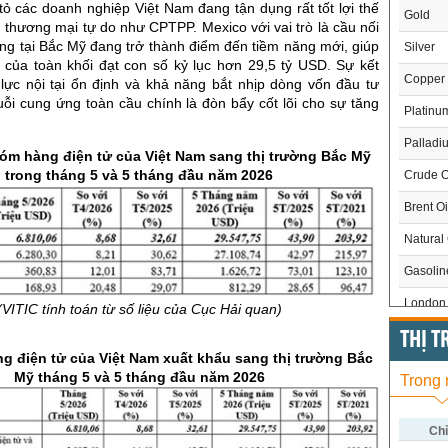
ỏ các doanh nghiệp Việt Nam đang tận dụng rất tốt lợi thế
Gold
h thương mại tự do như CPTPP. Mexico với vai trò là cầu nối
rọng tại Bắc Mỹ đang trở thành điểm đến tiềm năng mới, giúp
Silver
 của toàn khối đạt con số kỷ lục hơn 29,5 tỷ USD. Sự kết
Copper
lực nội tại ổn định và khả năng bắt nhịp dòng vốn đầu tư
ỗi cung ứng toàn cầu chính là đòn bẩy cốt lõi cho sự tăng
Platinu
Palladi
óm hàng điện tử của Việt Nam sang thị trường Bắc Mỹ
trong tháng 5 và 5 tháng đầu năm 2026
Crude O
Brent Oi
Natural
Gasoli
London 
(VITIC tính toán từ số liệu của Cục Hải quan)
US Whe
THỊ 
g điện tử của Việt Nam xuất khẩu sang thị trường Bắc
US Cor
Mỹ tháng 5 và 5 tháng đầu năm 2026
Trong
US Soy
US Coff
Chỉ