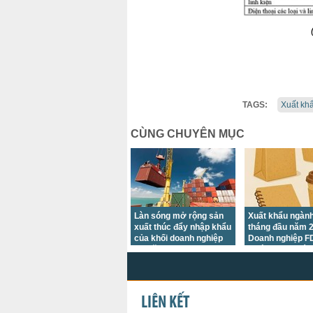
TAGS:
Xuất kh
CÙNG CHUYÊN MỤC
Làn sóng mở rộng sản
Xuất khẩu ngành
xuất thúc đẩy nhập khẩu
tháng đầu năm 2
của khối doanh nghiệp
Doanh nghiệp FD
FDI tăng trưởng
trường Hoa Kỳ g
chủ lực
LIÊN KẾT