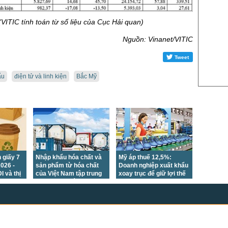
US Sug
(VITIC tính toán từ số liệu của Cục Hải quan)
US Cott
Nguồn: Vinanet/VITIC
London
US Coc
Tweet
Rough 
ẩu
điện tử và linh kiện
Bắc Mỹ
Nguồn Fi
 giấy 7
Nhập khẩu hóa chất và
Mỹ áp thuế 12,5%:
026 -
sản phẩm từ hóa chất
Doanh nghiệp xuất khẩu
I và thị
của Việt Nam tập trung
xoay trục để giữ lợi thế
iữ thế
chủ yếu tại các thị
cạnh tranh
trường châu Á