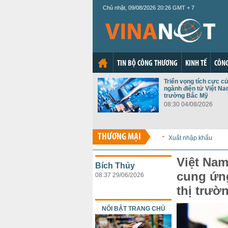
Chủ nhật, 09/08/2026 20:26 GMT + 7
TIN BỘ CÔNG THƯƠNG
KINH TẾ
CÔNG
Triển vọng tích cực c
ngành điện tử Việt Nam
trường Bắc Mỹ
08:30 04/08/2026
THƯƠNG MẠI
Xuất nhập khẩu
Việt Nam
Bích Thủy
cung ứn
08:37 29/06/2026
thị trườ
NỔI BẬT TRANG CHỦ