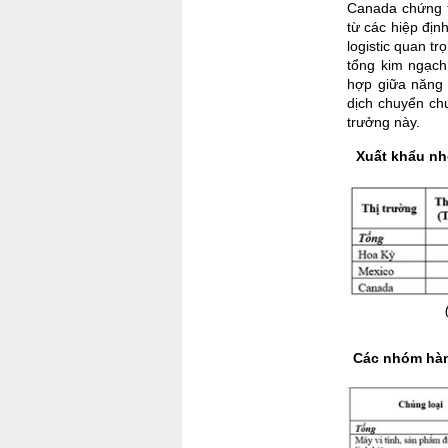
Canada chứng t
từ các hiệp địn
logistic quan t
tổng kim ngạch
hợp giữa năng 
dịch chuyển chu
trưởng này.
Xuất khẩu nh
Các nhóm hàn