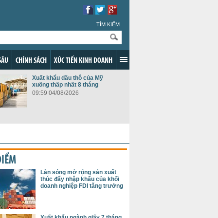
TÌM KIẾM
SÂU
CHÍNH SÁCH
XÚC TIẾN KINH DOANH
Xuất khẩu dầu thô của Mỹ
xuống thấp nhất 8 tháng
09:59 04/08/2026
ĐIỂM
Làn sóng mở rộng sản xuất
thúc đẩy nhập khẩu của khối
doanh nghiệp FDI tăng trưởng
Xuất khẩu ngành giấy 7 tháng