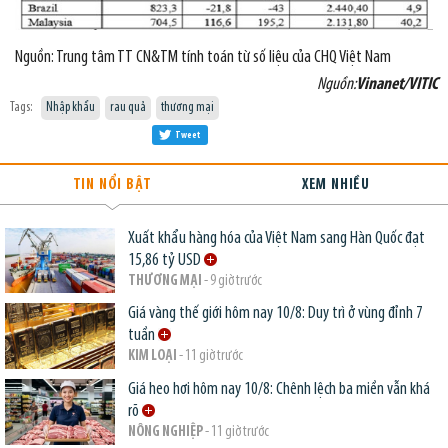
Nguồn: Trung tâm TT CN&TM tính toán từ số liệu của CHQ Việt Nam
Nguồn:
Vinanet/VITIC
Tags:
Nhập khẩu
rau quả
thương mại
Tweet
TIN NỔI BẬT
XEM NHIỀU
Xuất khẩu hàng hóa của Việt Nam sang Hàn Quốc đạt
15,86 tỷ USD
THƯƠNG MẠI
- 9 giờ trước
Giá vàng thế giới hôm nay 10/8: Duy trì ở vùng đỉnh 7
tuần
KIM LOẠI
- 11 giờ trước
Giá heo hơi hôm nay 10/8: Chênh lệch ba miền vẫn khá
rõ
NÔNG NGHIỆP
- 11 giờ trước