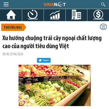
TRANG CHỦ
TIN GIỜ CHÓT
THỊ TRƯỜNG
DỰ ÁN
CHỨNG KHOÁN
THƯƠNG MẠI
Xu hướng chuộng trái cây ngoại chất lượng
cao của người tiêu dùng Việt
08:46 23/06/2026
Tweet