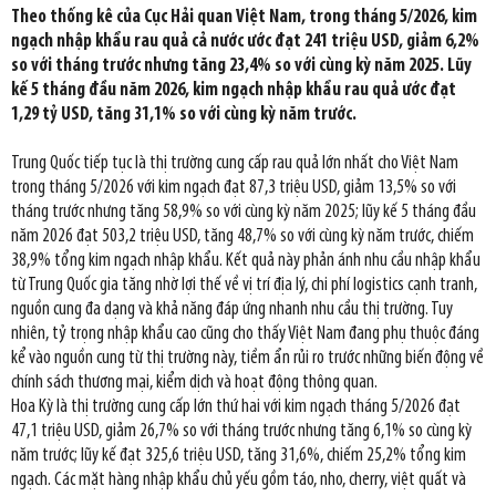
Theo thống kê của Cục Hải quan Việt Nam, trong tháng 5/2026, kim
ngạch nhập khẩu rau quả cả nước ước đạt 241 triệu USD, giảm 6,2%
so với tháng trước nhưng tăng 23,4% so với cùng kỳ năm 2025. Lũy
kế 5 tháng đầu năm 2026, kim ngạch nhập khẩu rau quả ước đạt
1,29 tỷ USD, tăng 31,1% so với cùng kỳ năm trước.
Trung Quốc tiếp tục là thị trường cung cấp rau quả lớn nhất cho Việt Nam
trong tháng 5/2026 với kim ngạch đạt 87,3 triệu USD, giảm 13,5% so với
tháng trước nhưng tăng 58,9% so với cùng kỳ năm 2025; lũy kế 5 tháng đầu
năm 2026 đạt 503,2 triệu USD, tăng 48,7% so với cùng kỳ năm trước, chiếm
38,9% tổng kim ngạch nhập khẩu. Kết quả này phản ánh nhu cầu nhập khẩu
từ Trung Quốc gia tăng nhờ lợi thế về vị trí địa lý, chi phí logistics cạnh tranh,
nguồn cung đa dạng và khả năng đáp ứng nhanh nhu cầu thị trường. Tuy
nhiên, tỷ trọng nhập khẩu cao cũng cho thấy Việt Nam đang phụ thuộc đáng
kể vào nguồn cung từ thị trường này, tiềm ẩn rủi ro trước những biến động về
chính sách thương mại, kiểm dịch và hoạt động thông quan.
Hoa Kỳ là thị trường cung cấp lớn thứ hai với kim ngạch tháng 5/2026 đạt
47,1 triệu USD, giảm 26,7% so với tháng trước nhưng tăng 6,1% so cùng kỳ
năm trước; lũy kế đạt 325,6 triệu USD, tăng 31,6%, chiếm 25,2% tổng kim
ngạch. Các mặt hàng nhập khẩu chủ yếu gồm táo, nho, cherry, việt quất và