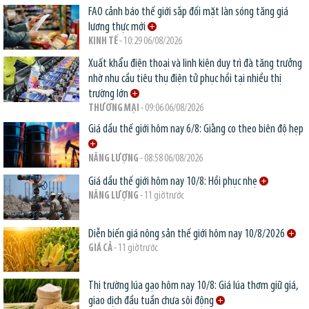
FAO cảnh báo thế giới sắp đối mặt làn sóng tăng giá
lương thực mới
KINH TẾ
- 10:29 06/08/2026
Xuất khẩu điện thoại và linh kiện duy trì đà tăng trưởng
nhờ nhu cầu tiêu thụ điện tử phục hồi tại nhiều thị
trường lớn
THƯƠNG MẠI
- 09:06 06/08/2026
Giá dầu thế giới hôm nay 6/8: Giằng co theo biên độ hẹp
NĂNG LƯỢNG
- 08:58 06/08/2026
Giá dầu thế giới hôm nay 10/8: Hồi phục nhẹ
NĂNG LƯỢNG
- 11 giờ trước
Diễn biến giá nông sản thế giới hôm nay 10/8/2026
GIÁ CẢ
- 11 giờ trước
Thị trường lúa gạo hôm nay 10/8: Giá lúa thơm giữ giá,
giao dịch đầu tuần chưa sôi động