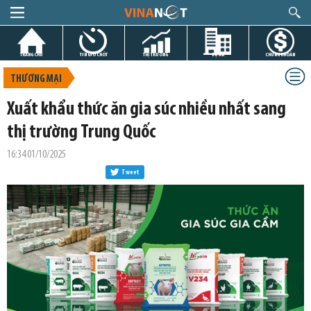
TRANG CHỦ
TIN GIỜ CHÓT
THỊ TRƯỜNG
DỰ ÁN
CHỨNG KHOÁN
THƯƠNG MẠI
Xuất khẩu thức ăn gia súc nhiều nhất sang
thị trường Trung Quốc
16:34 01/10/2025
Tweet