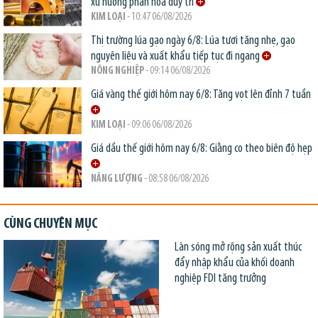
xu hướng phân hóa duy trì
KIM LOẠI
- 10:47 06/08/2026
Thị trường lúa gạo ngày 6/8: Lúa tươi tăng nhẹ, gạo
nguyên liệu và xuất khẩu tiếp tục đi ngang
NÔNG NGHIỆP
- 09:14 06/08/2026
Giá vàng thế giới hôm nay 6/8: Tăng vọt lên đỉnh 7 tuần
KIM LOẠI
- 09:06 06/08/2026
Giá dầu thế giới hôm nay 6/8: Giằng co theo biên độ hẹp
NĂNG LƯỢNG
- 08:58 06/08/2026
CÙNG CHUYÊN MỤC
Làn sóng mở rộng sản xuất thúc
đẩy nhập khẩu của khối doanh
nghiệp FDI tăng trưởng