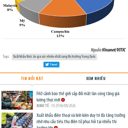
Nguồn:
Vinanet/VITIC
Tags:
Xuất khẩu thức ăn gia súc nhiều nhất sang thị trường Trung Quốc
Tweet
TIN NỔI BẬT
XEM NHIỀU
FAO cảnh báo thế giới sắp đối mặt làn sóng tăng giá
lương thực mới
KINH TẾ
- 10:29 06/08/2026
Xuất khẩu điện thoại và linh kiện duy trì đà tăng trưởng
nhờ nhu cầu tiêu thụ điện tử phục hồi tại nhiều thị