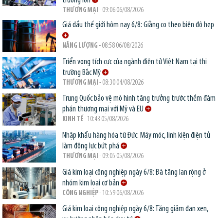
trường lớn
THƯƠNG MẠI
- 09:06 06/08/2026
Giá dầu thế giới hôm nay 6/8: Giằng co theo biên độ hẹp
NĂNG LƯỢNG
- 08:58 06/08/2026
Triển vọng tích cực của ngành điện tử Việt Nam tại thị
trường Bắc Mỹ
THƯƠNG MẠI
- 08:30 04/08/2026
Trung Quốc bảo vệ mô hình tăng trưởng trước thềm đàm
phán thương mại với Mỹ và EU
KINH TẾ
- 10:43 05/08/2026
Nhập khẩu hàng hóa từ Đức: Máy móc, linh kiện điện tử
làm động lực bứt phá
THƯƠNG MẠI
- 09:05 05/08/2026
Giá kim loại công nghiệp ngày 6/8: Đà tăng lan rộng ở
nhóm kim loại cơ bản
CÔNG NGHIỆP
- 10:59 06/08/2026
Giá kim loại công nghiệp ngày 6/8: Tăng giảm đan xen,