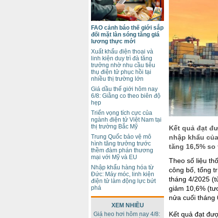
FAO cảnh báo thế giới sắp
đối mặt làn sóng tăng giá
lương thực mới
Xuất khẩu điện thoại và
linh kiện duy trì đà tăng
trưởng nhờ nhu cầu tiêu
thụ điện tử phục hồi tại
nhiều thị trường lớn
Giá dầu thế giới hôm nay
6/8: Giằng co theo biên độ
hẹp
Triển vọng tích cực của
ngành điện tử Việt Nam tại
thị trường Bắc Mỹ
Kết quả đạt đư
Trung Quốc bảo vệ mô
nhập khẩu của 
hình tăng trưởng trước
tăng 16,5% so 
thềm đàm phán thương
mại với Mỹ và EU
Theo số liệu th
Nhập khẩu hàng hóa từ
công bố, tổng t
Đức: Máy móc, linh kiện
tháng 4/2025 (t
điện tử làm động lực bứt
phá
giảm 10,6% (tươ
nửa cuối tháng
XEM NHIỀU
Kết quả đạt đượ
Giá heo hơi hôm nay 4/8: