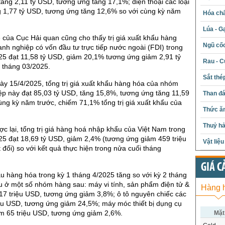
tăng 2,11 tỷ USD, tương ứng tăng 17,1%; điện thoại các loại
ng 1,77 tỷ USD, tương ứng tăng 12,6% so với cùng kỳ năm
Hóa chấ
Lúa - G
ê của Cục Hải quan cũng cho thấy trị giá xuất khẩu hàng
Ngũ cố
nh nghiệp có vốn đầu tư trực tiếp nước ngoài (FDI) trong
25 đạt 11,58 tỷ USD, giảm 20,1% tương ứng giảm 2,91 tỷ
Rau - C
 tháng 03/2025.
Sắt thé
ày 15/4/2025, tổng trị giá xuất khẩu hàng hóa của nhóm
p này đạt 85,03 tỷ USD, tăng 15,8%, tương ứng tăng 11,59
Than đ
ùng kỳ năm trước, chiếm 71,1% tổng trị giá xuất khẩu của
Thức ăn
Thuỷ hả
c lại, tổng trị giá hàng hoá nhập khẩu của Việt Nam trong
25 đạt 18,69 tỷ USD, giảm 2,4% (tương ứng giảm 459 triệu
Vật liệ
 đối) so với kết quả thực hiện trong nửa cuối tháng
GIÁ C
ẩu hàng hóa trong kỳ 1 tháng 4/2025 tăng so với kỳ 2 tháng
 ở một số nhóm hàng sau: máy vi tính, sản phẩm điện tử &
Hàng 
217 triệu USD, tương ứng giảm 3,8%; ô tô nguyên chiếc các
iệu USD, tương ứng giảm 24,5%; máy móc thiết bị dụng cụ
ảm 65 triệu USD, tương ứng giảm 2,6%.
Mặt