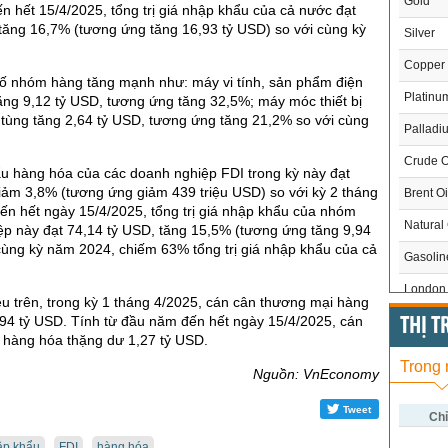
Gold
ến hết 15/4/2025, tổng trị giá nhập khẩu của cả nước đạt
tăng 16,7% (tương ứng tăng 16,93 tỷ USD) so với cùng kỳ
Silver
Copper
số nhóm hàng tăng mạnh như: máy vi tính, sản phẩm điện
Platinu
 tăng 9,12 tỷ USD, tương ứng tăng 32,5%; máy móc thiết bị
tùng tăng 2,64 tỷ USD, tương ứng tăng 21,2% so với cùng
Palladi
Crude O
ẩu hàng hóa của các doanh nghiệp FDI trong kỳ này đạt
iảm 3,8% (tương ứng giảm 439 triệu USD) so với kỳ 2 tháng
Brent Oi
ến hết ngày 15/4/2025, tổng trị giá nhập khẩu của nhóm
Natural
ệp này đạt 74,14 tỷ USD, tăng 15,5% (tương ứng tăng 9,94
cùng kỳ năm 2024, chiếm 63% tổng trị giá nhập khẩu của cả
Gasoli
London 
ệu trên, trong kỳ 1 tháng 4/2025, cán cân thương mại hàng
94 tỷ USD. Tính từ đầu năm đến hết ngày 15/4/2025, cán
US Whe
THỊ 
 hàng hóa thặng dư 1,27 tỷ USD.
US Cor
Trong
Nguồn: VnEconomy
US Soy
Tweet
US Coff
Chỉ
ập khẩu
FDI
hàng hóa