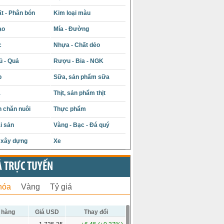
t - Phân bón
Kim loại màu
ạo
Mía - Đường
c
Nhựa - Chất dẻo
ủ - Quả
Rượu - Bia - NGK
p
Sữa, sản phẩm sữa
á
Thịt, sản phẩm thịt
 chăn nuôi
Thực phẩm
i sản
Vàng - Bạc - Đá quý
u xây dựng
Xe
Ả TRỰC TUYẾN
hóa
Vàng
Tỷ giá
 hàng
Giá USD
Thay đổi