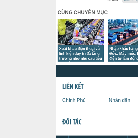
CÙNG CHUYÊN MỤC
Xuất khẩu điện thoại và
Nhập khẩu hàng
linh kiện duy trì đà tăng
Đức: Máy móc, l
trưởng nhờ nhu cầu tiêu
điện tử làm độn
thụ điện tử phục hồi tại
phá
nhiều thị trường lớn
LIÊN KẾT
Chính Phủ
Nhân dân
ĐỐI TÁC