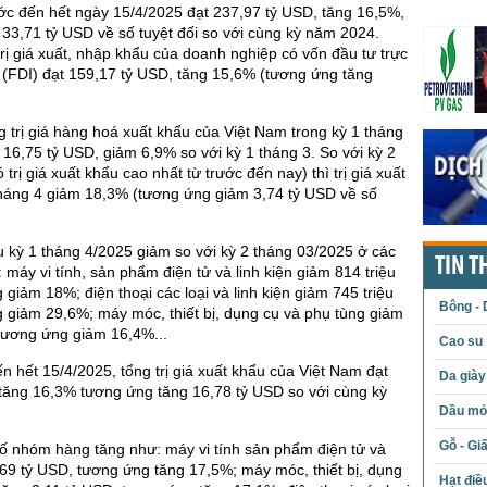
ớc đến hết ngày 15/4/2025 đạt 237,97 tỷ USD, tăng 16,5%,
33,71 tỷ USD về số tuyệt đối so với cùng kỳ năm 2024.
trị giá xuất, nhập khẩu của doanh nghiệp có vốn đầu tư trực
 (FDI) đạt 159,17 tỷ USD, tăng 15,6% (tương ứng tăng
g trị giá hàng hoá xuất khẩu của Việt Nam trong kỳ 1 tháng
16,75 tỷ USD, giảm 6,9% so với kỳ 1 tháng 3. So với kỳ 2
ó trị giá xuất khẩu cao nhất từ trước đến nay) thì trị giá xuất
tháng 4 giảm 18,3% (tương ứng giảm 3,74 tỷ USD về số
ẩu kỳ 1 tháng 4/2025 giảm so với kỳ 2 tháng 03/2025 ở các
TIN T
máy vi tính, sản phẩm điện tử và linh kiện giảm 814 triệu
giảm 18%; điện thoại các loại và linh kiện giảm 745 triệu
Bông - 
 giảm 29,6%; máy móc, thiết bị, dụng cụ và phụ tùng giảm
tương ứng giảm 16,4%...
Cao su
ến hết 15/4/2025, tổng trị giá xuất khẩu của Việt Nam đạt
Da giày
tăng 16,3% tương ứng tăng 16,78 tỷ USD so với cùng kỳ
Dầu mỏ 
Gỗ - Gi
ố nhóm hàng tăng như: máy vi tính sản phẩm điện tử và
3,69 tỷ USD, tương ứng tăng 17,5%; máy móc, thiết bị, dụng
Hạt điề