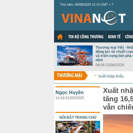
Thứ năm, 06/08/2026 12:14 GMT + 7
TIN BỘ CÔNG THƯƠNG
KINH TẾ
CÔNG
Thương mại Việt - Nh
động lực từ chuỗi cu
và triển vọng bứt phá 
năm
08:06 01/08/2026
THƯƠNG MẠI
Xuất nhập khẩu
Xuất nhậ
Ngọc Huyền
tăng 16,
14:18 01/05/2025
vẫn chiế
NỔI BẬT TRANG CHỦ