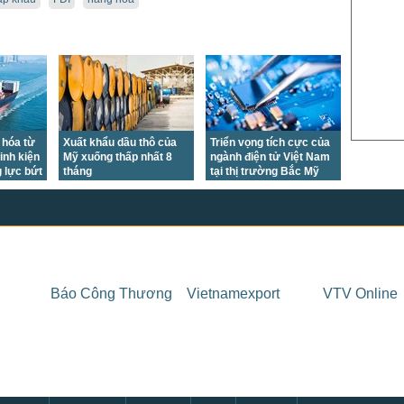
US Sug
US Cott
London
US Coc
Rough 
 hóa từ
Xuất khẩu dầu thô của
Triển vọng tích cực của
Nguồn Fi
inh kiện
Mỹ xuống thấp nhất 8
ngành điện tử Việt Nam
g lực bứt
tháng
tại thị trường Bắc Mỹ
Báo Công Thương
Vietnamexport
VTV Online