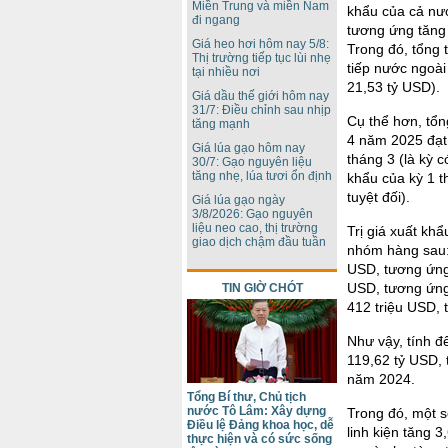
Miền Trung và miền Nam
khẩu của cả nư
đi ngang
tương ứng tăng 
Giá heo hơi hôm nay 5/8:
Trong đó, tổng 
Thị trường tiếp tục lùi nhẹ
tiếp nước ngoài
tại nhiều nơi
21,53 tỷ USD).
Giá dầu thế giới hôm nay
31/7: Điều chỉnh sau nhịp
Cụ thể hơn, tổn
tăng mạnh
4 năm 2025 đạt 
Giá lúa gạo hôm nay
tháng 3 (là kỳ c
30/7: Gạo nguyên liệu
tăng nhẹ, lúa tươi ổn định
khẩu của kỳ 1 
tuyệt đối).
Giá lúa gạo ngày
3/8/2026: Gạo nguyên
liệu neo cao, thị trường
Trị giá xuất kh
giao dịch chậm đầu tuần
nhóm hàng sau: 
USD, tương ứng 
USD, tương ứng
TIN GIỜ CHÓT
412 triệu USD, 
Như vậy, tính đ
119,62 tỷ USD, 
năm 2024.
Tổng Bí thư, Chủ tịch
nước Tô Lâm: Xây dựng
Trong đó, một s
Điều lệ Đảng khoa học, dễ
linh kiện tăng 
thực hiện và có sức sống