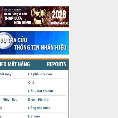
HEO MẶT HÀNG
REPORTS
Dệt may
Cà phê - Ca cao
Chè
Dầu - Hạt có dầu
- Nhiên liệu
Điện - Điện tử
ấy
Hàng hóa khác
u
Hạt tiêu