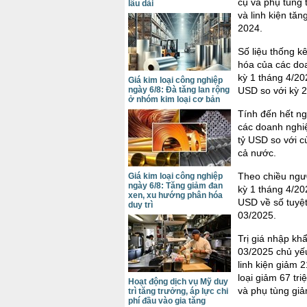
cụ và phụ tùng 
lâu dài
và linh kiện tă
2024.
Số liệu thống k
hóa của các doa
kỳ 1 tháng 4/20
Giá kim loại công nghiệp
ngày 6/8: Đà tăng lan rộng
USD so với kỳ 2
ở nhóm kim loại cơ bản
Tính đến hết ng
các doanh nghiệ
tỷ USD so với c
cả nước.
Theo chiều ngượ
Giá kim loại công nghiệp
ngày 6/8: Tăng giảm đan
kỳ 1 tháng 4/20
xen, xu hướng phân hóa
USD về số tuyệt
duy trì
03/2025.
Trị giá nhập kh
03/2025 chủ yếu
linh kiện giảm 
loại giảm 67 tr
Hoạt động dịch vụ Mỹ duy
và phụ tùng gi
trì tăng trưởng, áp lực chi
phí đầu vào gia tăng