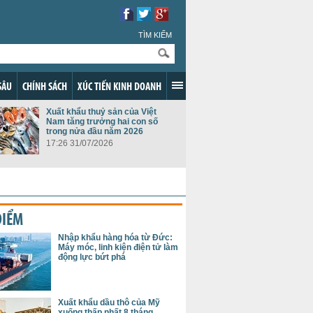
TÌM KIẾM
SÂU
CHÍNH SÁCH
XÚC TIẾN KINH DOANH
Xuất khẩu thuỷ sản của Việt
Nam tăng trưởng hai con số
trong nửa đầu năm 2026
17:26 31/07/2026
ĐIỂM
Nhập khẩu hàng hóa từ Đức:
Máy móc, linh kiện điện tử làm
động lực bứt phá
Xuất khẩu dầu thô của Mỹ
xuống thấp nhất 8 tháng