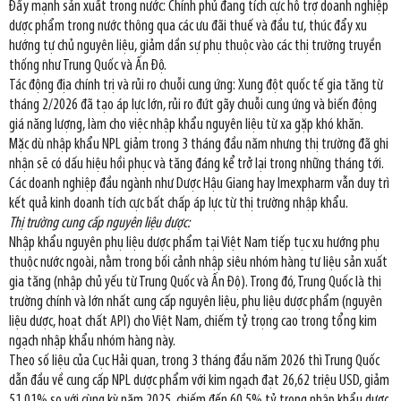
Đẩy mạnh sản xuất trong nước: Chính phủ đang tích cực hỗ trợ doanh nghiệp
dược phẩm trong nước thông qua các ưu đãi thuế và đầu tư, thúc đẩy xu
hướng tự chủ nguyên liệu, giảm dần sự phụ thuộc vào các thị trường truyền
thống như Trung Quốc và Ấn Độ.
Tác động địa chính trị và rủi ro chuỗi cung ứng: Xung đột quốc tế gia tăng từ
tháng 2/2026 đã tạo áp lực lớn, rủi ro đứt gãy chuỗi cung ứng và biến động
giá năng lượng, làm cho việc nhập khẩu nguyên liệu từ xa gặp khó khăn.
Mặc dù nhập khẩu NPL giảm trong 3 tháng đầu năm nhưng thị trường đã ghi
nhận sẽ có dấu hiệu hồi phục và tăng đáng kể trở lại trong những tháng tới.
Các doanh nghiệp đầu ngành như Dược Hậu Giang hay Imexpharm vẫn duy trì
kết quả kinh doanh tích cực bất chấp áp lực từ thị trường nhập khẩu.
Thị trường cung cấp nguyên liệu dược:
Nhập khẩu nguyên phụ liệu dược phẩm tại Việt Nam tiếp tục xu hướng phụ
thuộc nước ngoài, nằm trong bối cảnh nhập siêu nhóm hàng tư liệu sản xuất
gia tăng (nhập chủ yếu từ Trung Quốc và Ấn Độ). Trong đó, Trung Quốc là thị
trường chính và lớn nhất cung cấp nguyên liệu, phụ liệu dược phẩm (nguyên
liệu dược, hoạt chất API) cho Việt Nam, chiếm tỷ trọng cao trong tổng kim
ngạch nhập khẩu nhóm hàng này.
Theo số liệu của Cục Hải quan, trong 3 tháng đầu năm 2026 thì Trung Quốc
dẫn đầu về cung cấp NPL dược phẩm với kim ngạch đạt 26,62 triệu USD, giảm
51,01% so với cùng kỳ năm 2025, chiếm đến 60,5% tỷ trọng nhập khẩu dược