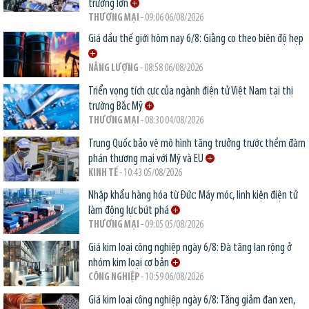
trường lớn
THƯƠNG MẠI
- 09:06 06/08/2026
Giá dầu thế giới hôm nay 6/8: Giằng co theo biên độ hẹp
NĂNG LƯỢNG
- 08:58 06/08/2026
Triển vọng tích cực của ngành điện tử Việt Nam tại thị
trường Bắc Mỹ
THƯƠNG MẠI
- 08:30 04/08/2026
Trung Quốc bảo vệ mô hình tăng trưởng trước thềm đàm
phán thương mại với Mỹ và EU
KINH TẾ
- 10:43 05/08/2026
Nhập khẩu hàng hóa từ Đức: Máy móc, linh kiện điện tử
làm động lực bứt phá
THƯƠNG MẠI
- 09:05 05/08/2026
Giá kim loại công nghiệp ngày 6/8: Đà tăng lan rộng ở
nhóm kim loại cơ bản
CÔNG NGHIỆP
- 10:59 06/08/2026
Giá kim loại công nghiệp ngày 6/8: Tăng giảm đan xen,