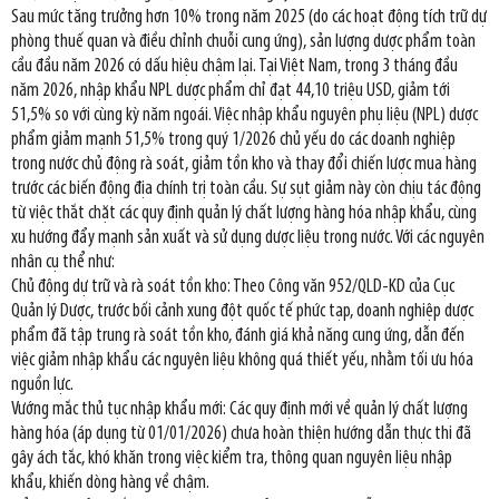
Sau mức tăng trưởng hơn 10% trong năm 2025 (do các hoạt động tích trữ dự
phòng thuế quan và điều chỉnh chuỗi cung ứng), sản lượng dược phẩm toàn
cầu đầu năm 2026 có dấu hiệu chậm lại. Tại Việt Nam, trong 3 tháng đầu
năm 2026, nhập khẩu NPL dược phẩm chỉ đạt 44,10 triệu USD, giảm tới
51,5% so với cùng kỳ năm ngoái. Việc nhập khẩu nguyên phụ liệu (NPL) dược
phẩm giảm mạnh 51,5% trong quý 1/2026 chủ yếu do các doanh nghiệp
trong nước chủ động rà soát, giảm tồn kho và thay đổi chiến lược mua hàng
trước các biến động địa chính trị toàn cầu. Sự sụt giảm này còn chịu tác động
từ việc thắt chặt các quy định quản lý chất lượng hàng hóa nhập khẩu, cùng
xu hướng đẩy mạnh sản xuất và sử dụng dược liệu trong nước. Với các nguyên
nhân cụ thể như:
Chủ động dự trữ và rà soát tồn kho: Theo Công văn 952/QLD-KD của Cục
Quản lý Dược, trước bối cảnh xung đột quốc tế phức tạp, doanh nghiệp dược
phẩm đã tập trung rà soát tồn kho, đánh giá khả năng cung ứng, dẫn đến
việc giảm nhập khẩu các nguyên liệu không quá thiết yếu, nhằm tối ưu hóa
nguồn lực.
Vướng mắc thủ tục nhập khẩu mới: Các quy định mới về quản lý chất lượng
hàng hóa (áp dụng từ 01/01/2026) chưa hoàn thiện hướng dẫn thực thi đã
gây ách tắc, khó khăn trong việc kiểm tra, thông quan nguyên liệu nhập
khẩu, khiến dòng hàng về chậm.