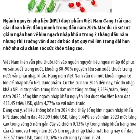
Ngành nguyên phụ liệu (NPL) dược phẩm Việt Nam đang trải qua
giai đoạn biến động mạnh trong đầu năm 2026. Mặc dù có sự sụt
giảm ngắn hạn về kim ngạch nhập khẩu trong 3 tháng đầu năm
nhưng thị trường vẫn được dự báo đạt quy mô lớn trong dài hạn
nhờ nhu cầu chăm sóc sức khỏe tăng cao.
Việt Nam hiện vẫn phụ thuộc lớn vào nguồn nguyên liệu ngoại nhập để phục
vụ sản xuất trong nước, khoảng 80-90% nguyên liệu sản xuất thuốc trong
nước vẫn phải nhập khẩu. Hàng năm Việt Nam vẫn chi một khoản ngoại tệ
lớn để nhập khẩu NPL dược phẩm. Cụ thể từ năm 2015 đến nay, tốc độ nhập
khẩu NPL dược phẩm trung bình đạt mức tăng trưởng 3,26%/năm, riêng
năm 2023, tổng kim ngạch nhập khẩu nguyên liệu dược vào Việt Nam đạt
438,45 triệu USD, giảm 4,77% so với năm trước.
Đáng chú ý, số liệu thống kê năm 2024 cho thấy tổng kim ngạch nhập khẩu
NPL dược phẩm đạt 480,09 triệu USD, tăng 9,44% so với năm 2023 mức tăng
cao trong vòng 5 năm gần đây và chiếm 0,13% tỷ trọng nhập khẩu hàng hóa
của cả nước và trong năm 2025 kim ngạch nhập khẩu mặt hàng này chỉ đạt
269,57 triệu USD, tăng 10,16% so với cùng kỳ năm 2024.