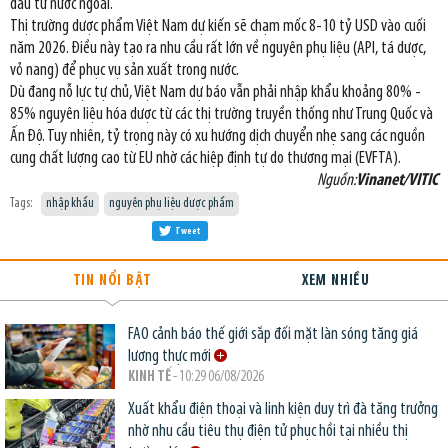
đầu tư nước ngoài.
Thị trường dược phẩm Việt Nam dự kiến sẽ chạm mốc 8-10 tỷ USD vào cuối
năm 2026. Điều này tạo ra nhu cầu rất lớn về nguyên phụ liệu (API, tá dược,
vỏ nang) để phục vụ sản xuất trong nước.
Dù đang nỗ lực tự chủ, Việt Nam dự báo vẫn phải nhập khẩu khoảng 80% -
85% nguyên liệu hóa dược từ các thị trường truyền thống như Trung Quốc và
Ấn Độ. Tuy nhiên, tỷ trọng này có xu hướng dịch chuyển nhẹ sang các nguồn
cung chất lượng cao từ EU nhờ các hiệp định tự do thương mại (EVFTA).
Nguồn:
Vinanet/VITIC
Tags:
nhập khẩu
nguyên phụ liệu dược phẩm
Tweet
TIN NỔI BẬT
XEM NHIỀU
FAO cảnh báo thế giới sắp đối mặt làn sóng tăng giá
lương thực mới
KINH TẾ
- 10:29 06/08/2026
Xuất khẩu điện thoại và linh kiện duy trì đà tăng trưởng
nhờ nhu cầu tiêu thụ điện tử phục hồi tại nhiều thị