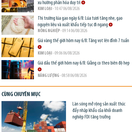
xu hướng phân hóa duy trì
KIM LOẠI
- 10:47 06/08/2026
Thị trường lúa gạo ngày 6/8: Lúa tươi tăng nhẹ, gạo
nguyên liệu và xuất khẩu tiếp tục đi ngang
NÔNG NGHIỆP
- 09:14 06/08/2026
Giá vàng thế giới hôm nay 6/8: Tăng vọt lên đỉnh 7 tuần
KIM LOẠI
- 09:06 06/08/2026
Giá dầu thế giới hôm nay 6/8: Giằng co theo biên độ hẹp
NĂNG LƯỢNG
- 08:58 06/08/2026
CÙNG CHUYÊN MỤC
Làn sóng mở rộng sản xuất thúc
đẩy nhập khẩu của khối doanh
nghiệp FDI tăng trưởng