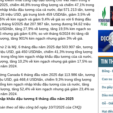
rường lowsn nhất cung cấp đậu tương cho Việt Nam trong 6
2025, chiếm 46,8% trong tổng lượng và chiếm 47,1% trong
 nhập khẩu đậu tương của cả nước, đạt 571.213 tấn, tương
26 triệu USD, giá trung bình 459 USD/tấn, giảm 3,5% về
5% về kim ngạch và giảm 9,4% về giá so với 6 tháng đầu
 tháng 6/2025 đạt 207.987 tấn, tương đương 94,62 triệu
 USD/tấn, tăng 27,9% về lượng, tăng 19,5% kim ngạch so
5 nhưng giá giảm 6,6%; so với tháng 6/2024 thì tăng rất
ượng, tăng 901% kim ngạch nhưng giảm 3% về giá.
thứ 2 là Mỹ, 6 tháng đầu năm 2025 đạt 503.907 tấn, tương
riệu USD, giá 450 USD/tấn, chiếm 41,3% trong tổng lượng
 trong tổng kim ngạch nhập khẩu đậu tương của cả nước,
TIN T
lượng, tăng 10,2% về kim ngạch nhưng giá giảm 17,5% so
u năm 2024.
Bông - 
rường Canada 6 tháng đầu năm 2025 đạt 113.986 tấn, tương
Cao su
ệu USD, giá 468,4 USD/tấn, chiếm 9,3% trong tổng lượng
tổng kim ngạch nhập khẩu đậu tương của cả nước, tăng
Da giày
lượng, tăng 52,4% về kim ngạch nhưng giá giảm 23,4% so
u năm 2024.
Dầu mỏ 
hập khẩu đậu tương 6 tháng đầu năm 2025
Gỗ - Gi
toán theo số liệu công bố ngày 10/7/2025 của CHQ)
Hạt điề