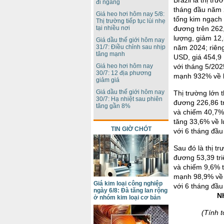
Brazil là thị t
đi ngang
tháng đầu năm 
Giá heo hơi hôm nay 5/8:
tổng kim ngạch
Thị trường tiếp tục lùi nhẹ
tại nhiều nơi
đương trên 262,
lượng, giảm 12,
Giá dầu thế giới hôm nay
31/7: Điều chỉnh sau nhịp
năm 2024; riêng
tăng mạnh
USD, giá 454,9
Giá heo hơi hôm nay
với tháng 5/202
30/7: 12 địa phương
mạnh 932% về l
giảm giá
Giá dầu thế giới hôm nay
Thị trường lớn 
30/7: Hạ nhiệt sau phiên
đương 226,86 t
tăng gần 8%
và chiếm 40,7%
tăng 33,6% về 
TIN GIỜ CHÓT
với 6 tháng đầ
Sau đó là thị t
đương 53,39 tri
và chiếm 9,6% 
mạnh 98,9% về 
Giá kim loại công nghiệp
với 6 tháng đầ
ngày 6/8: Đà tăng lan rộng
N
ở nhóm kim loại cơ bản
(Tính 