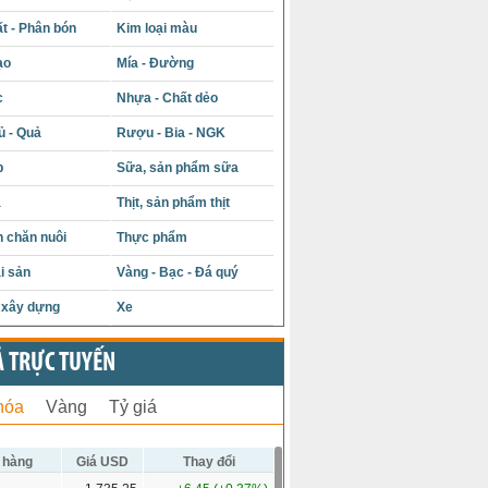
t - Phân bón
Kim loại màu
ạo
Mía - Đường
c
Nhựa - Chất dẻo
ủ - Quả
Rượu - Bia - NGK
p
Sữa, sản phẩm sữa
á
Thịt, sản phẩm thịt
 chăn nuôi
Thực phẩm
i sản
Vàng - Bạc - Đá quý
u xây dựng
Xe
Ả TRỰC TUYẾN
hóa
Vàng
Tỷ giá
 hàng
Giá USD
Thay đổi