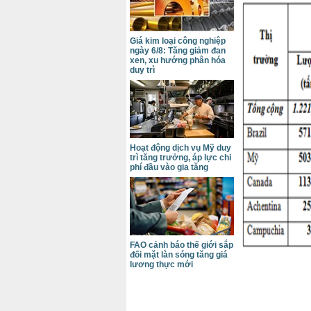
Giá kim loại công nghiệp
ngày 6/8: Tăng giảm đan
xen, xu hướng phân hóa
duy trì
Hoạt động dịch vụ Mỹ duy
trì tăng trưởng, áp lực chi
phí đầu vào gia tăng
FAO cảnh báo thế giới sắp
đối mặt làn sóng tăng giá
lương thực mới