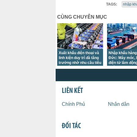
TAGS:
nhập kh
CÙNG CHUYÊN MỤC
Xuất khẩu điện thoại và
Nhập khẩu hàng
linh kiện duy trì đà tăng
Đức: Máy móc, l
trưởng nhờ nhu cầu tiêu
điện tử làm độn
thụ điện tử phục hồi tại
phá
nhiều thị trường lớn
LIÊN KẾT
Chính Phủ
Nhân dân
ĐỐI TÁC