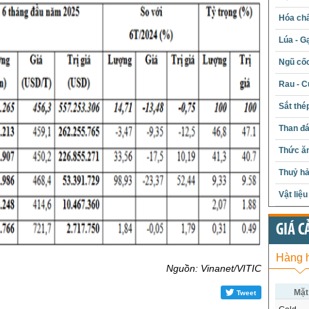
Hóa chấ
Lúa - G
Ngũ cố
Rau - C
Sắt thé
Than đ
Thức ăn
Thuỷ hả
Vật liệ
GIÁ C
Hàng 
Nguồn: Vinanet/VITIC
Mặt
Tweet