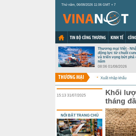
Thứ năm, 06/08/2026 11:06 GMT + 7
TIN BỘ CÔNG THƯƠNG
KINH TẾ
CÔNG
Thương mại Việt - Nh
động lực từ chuỗi cu
và triển vọng bứt phá 
năm
08:06 01/08/2026
THƯƠNG MẠI
Xuất nhập khẩu
Khối lư
15:13 31/07/2025
tháng đầ
NỔI BẬT TRANG CHỦ