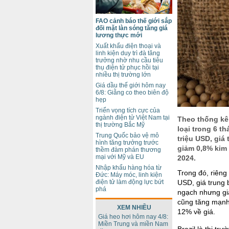
FAO cảnh báo thế giới sắp
đối mặt làn sóng tăng giá
lương thực mới
Xuất khẩu điện thoại và
linh kiện duy trì đà tăng
trưởng nhờ nhu cầu tiêu
thụ điện tử phục hồi tại
nhiều thị trường lớn
Giá dầu thế giới hôm nay
6/8: Giằng co theo biên độ
hẹp
Triển vọng tích cực của
ngành điện tử Việt Nam tại
Theo thống kê
thị trường Bắc Mỹ
loại trong 6 th
Trung Quốc bảo vệ mô
triệu USD, giá
hình tăng trưởng trước
giảm 0,8% kim
thềm đàm phán thương
mại với Mỹ và EU
2024.
Nhập khẩu hàng hóa từ
Trong đó, riêng
Đức: Máy móc, linh kiện
điện tử làm động lực bứt
USD, giá trung 
phá
ngạch nhưng giả
cũng tăng mạnh
XEM NHIỀU
12% về giá.
Giá heo hơi hôm nay 4/8:
Miền Trung và miền Nam