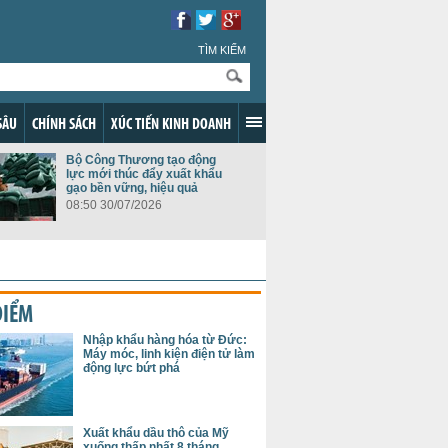
TÌM KIẾM
SÂU
CHÍNH SÁCH
XÚC TIẾN KINH DOANH
Bộ Công Thương tạo động
lực mới thúc đẩy xuất khẩu
gạo bền vững, hiệu quả
08:50 30/07/2026
ĐIỂM
Nhập khẩu hàng hóa từ Đức:
Máy móc, linh kiện điện tử làm
động lực bứt phá
Xuất khẩu dầu thô của Mỹ
xuống thấp nhất 8 tháng