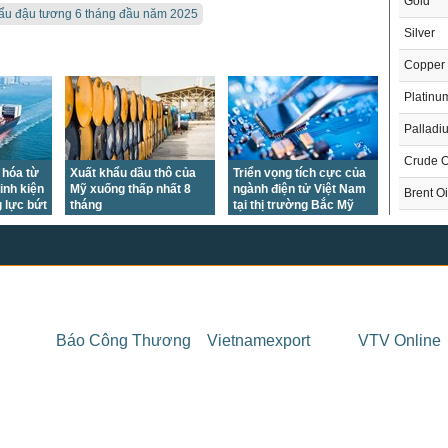
Gold
ẩu đậu tương 6 tháng đầu năm 2025
Silver
Copper
Platinu
Palladi
Crude O
 hóa từ
Xuất khẩu dầu thô của
Triển vọng tích cực của
inh kiện
Mỹ xuống thấp nhất 8
ngành điện tử Việt Nam
Brent Oi
g lực bứt
tháng
tại thị trường Bắc Mỹ
Natural
Gasoli
London 
US Whe
THỊ 
Báo Công Thương
Vietnamexport
VTV Online
US Cor
Trong
US Soy
US Coff
Chỉ