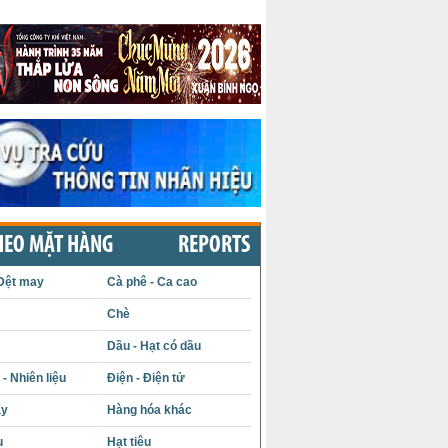
HEO MẶT HÀNG
REPORTS
Dệt may
Cà phê - Ca cao
Chè
Dầu - Hạt có dầu
- Nhiên liệu
Điện - Điện tử
ấy
Hàng hóa khác
u
Hạt tiêu