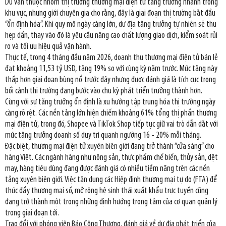
Dù vẫn thuộc nhóm thị trường thương mại điện tử tăng trưởng nhanh trong
khu vực, nhưng giới chuyên gia cho rằng, đây là giai đoạn thị trường bắt đầu
“ổn định hóa”. Khi quy mô ngày càng lớn, dư địa tăng trưởng tự nhiên sẽ thu
hẹp dần, thay vào đó là yêu cầu nâng cao chất lượng giao dịch, kiểm soát rủi
ro và tối ưu hiệu quả vận hành.
Thực tế, trong 4 tháng đầu năm 2026, doanh thu thương mại điện tử bán lẻ
đạt khoảng 11,53 tỷ USD, tăng 19% so với cùng kỳ năm trước. Mức tăng này
thấp hơn giai đoạn bùng nổ trước đây nhưng được đánh giá là tích cực trong
bối cảnh thị trường đang bước vào chu kỳ phát triển trưởng thành hơn.
Cùng với sự tăng trưởng ổn định là xu hướng tập trung hóa thị trường ngày
càng rõ rệt. Các nền tảng lớn hiện chiếm khoảng 61% tổng thị phần thương
mại điện tử, trong đó, Shopee và TikTok Shop tiếp tục giữ vai trò dẫn dắt với
mức tăng trưởng doanh số duy trì quanh ngưỡng 16 - 20% mỗi tháng.
Đặc biệt, thương mại điện tử xuyên biên giới đang trở thành “cửa sáng” cho
hàng Việt. Các ngành hàng như nông sản, thực phẩm chế biến, thủy sản, dệt
may, hàng tiêu dùng đang được đánh giá có nhiều tiềm năng trên các nền
tảng xuyên biên giới. Việc tận dụng các Hiệp định thương mại tự do (FTA) để
thúc đẩy thương mại số, mở rộng hệ sinh thái xuất khẩu trực tuyến cũng
đang trở thành một trong những định hướng trọng tâm của cơ quan quản lý
trong giai đoạn tới.
Trao đổi với phóng viên Báo Công Thương, đánh giá về dư địa phát triển của