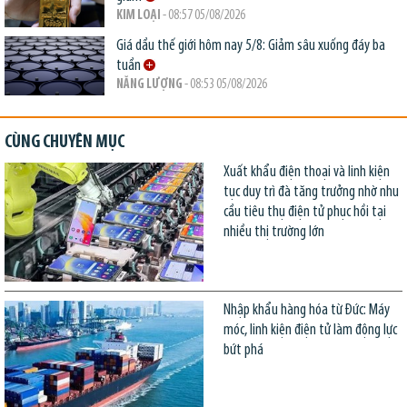
KIM LOẠI
- 08:57 05/08/2026
Giá dầu thế giới hôm nay 5/8: Giảm sâu xuống đáy ba
tuần
NĂNG LƯỢNG
- 08:53 05/08/2026
CÙNG CHUYÊN MỤC
Xuất khẩu điện thoại và linh kiện
tục duy trì đà tăng trưởng nhờ nhu
cầu tiêu thụ điện tử phục hồi tại
nhiều thị trường lớn
Nhập khẩu hàng hóa từ Đức: Máy
móc, linh kiện điện tử làm động lực
bứt phá