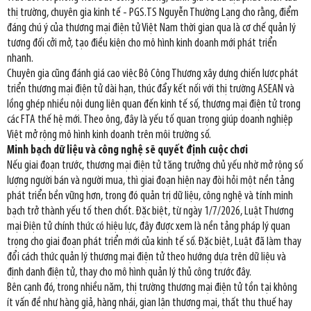
thị trường, chuyên gia kinh tế - PGS.TS Nguyễn Thường Lạng cho rằng, điểm
đáng chú ý của thương mại điện tử Việt Nam thời gian qua là cơ chế quản lý
tương đối cởi mở, tạo điều kiện cho mô hình kinh doanh mới phát triển
nhanh.
Chuyên gia cũng đánh giá cao việc Bộ Công Thương xây dựng chiến lược phát
triển thương mại điện tử dài hạn, thúc đẩy kết nối với thị trường ASEAN và
lồng ghép nhiều nội dung liên quan đến kinh tế số, thương mại điện tử trong
các FTA thế hệ mới. Theo ông, đây là yếu tố quan trọng giúp doanh nghiệp
Việt mở rộng mô hình kinh doanh trên môi trường số.
Minh bạch dữ liệu và công nghệ sẽ quyết định cuộc chơi
Nếu giai đoạn trước, thương mại điện tử tăng trưởng chủ yếu nhờ mở rộng số
lượng người bán và người mua, thì giai đoạn hiện nay đòi hỏi một nền tảng
phát triển bền vững hơn, trong đó quản trị dữ liệu, công nghệ và tính minh
bạch trở thành yếu tố then chốt. Đặc biệt, từ ngày 1/7/2026, Luật Thương
mại Điện tử chính thức có hiệu lực, đây được xem là nền tảng pháp lý quan
trọng cho giai đoạn phát triển mới của kinh tế số. Đặc biệt, Luật đã làm thay
đổi cách thức quản lý thương mại điện tử theo hướng dựa trên dữ liệu và
định danh điện tử, thay cho mô hình quản lý thủ công trước đây.
Bên cạnh đó, trong nhiều năm, thị trường thương mại điện tử tồn tại không
ít vấn đề như hàng giả, hàng nhái, gian lận thương mại, thất thu thuế hay