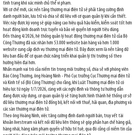
tình trạng khó xác minh chủ thể vi phạm.
Với cơ chế mới, các nền tảng thương mại điện tử sẽ phải tăng cường định
danh người bán, lưu trữ và chia sẻ dữ liệu với cơ quan quản lý khi cần thiết.
Việc này được kỳ vọng sẽ giúp nâng cao hiệu quả hậu kiểm, kiểm soát tốt hơn
hoạt động kinh doanh trực tuyến và bảo vệ quyền lợi người tiêu dùng.
Đến tháng 4/2026, hệ thống quản lý hoạt động thương mại điện tử của Bộ
Công Thương đã xác nhận hơn 53.000 website bán hàng và hơn 1.000
website cung cấp dịch vụ thương mại điện tử. Đây được xem là nền tảng dữ
liệu ban đầu để cơ quan chức năng triển khai quản lý thị trường số theo
hướng hiện đại hơn.
Nhấn mạnh vai trò của niềm tin trong môi trường số, chia sẻ với phóng viên
Báo Công Thương, ông Hoàng Ninh - Phó Cục trưởng Cục Thương mại điện tử
và Kinh tế số (Bộ Công Thương) cho rằng, khi Luật Thương mại điện tử có
hiệu lực từ ngày 1/7/2026, cùng với các nghị định và thông tư hướng dẫn
đang được xây dựng, cơ quan quản lý sẽ từng bước hình thành hệ thống cơ sở
dữ liệu thương mại điện tử đồng bộ, kết nối với thuế, hải quan, địa phương và
các sàn thương mại điện tử.
Theo ông Hoàng Ninh, việc tăng cường định danh người bán, truy vết tài
khoản livestream và kết nối dữ liệu liên thông sẽ góp phần hạn chế hàng giả,
hàng nhái, hàng xâm phạm quyền sở hữu trí tuệ, qua đó củng cố niềm tin của