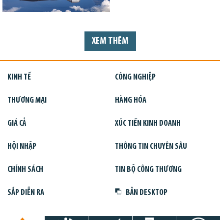
XEM THÊM
KINH TẾ
CÔNG NGHIỆP
THƯƠNG MẠI
HÀNG HÓA
GIÁ CẢ
XÚC TIẾN KINH DOANH
HỘI NHẬP
THÔNG TIN CHUYÊN SÂU
CHÍNH SÁCH
TIN BỘ CÔNG THƯƠNG
SẮP DIỄN RA
BẢN DESKTOP