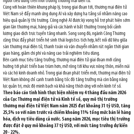
người tiêu dùng trên môi trường thương mại điện tử.
Cùng với hoàn thiện khung pháp lý, trong giai đoạn tới, thương mại điện tử
Việt Nam sẽ đẩy mạnh ứng dụng AI và xây dựng hạ tầng số nhằm nâng cao
hiệu quả quản lý thị trường. Công nghệ AI được kỳ vọng hỗ trợ phát hiện sớm
gian lận thương mại, hàng giả và các hành vi bất thường trong bối cảnh
lượng giao dịch trực tuyến tăng nhanh. Song song đó, ngành Công Thương
cũng thúc đẩy phát triển hệ sinh thái logistics tích hợp, kết nối dữ liệu giữa
sàn thương mại điện tử, thanh toán và vận chuyển nhằm rút ngắn thời gian
giao hàng, giảm chi phí và nâng cao trải nghiệm tiêu dùng.
Bên cạnh mục tiêu tăng trưởng, thương mại điện tử giai đoạn mới cũng
hướng tới phát triển bao trùm hơn, mở rộng tới khu vực nông thôn, miền núi
và các hộ kinh doanh nhỏ. Trong giai đoạn phát triển mới, thương mại điện tử
Việt Nam không chỉ cạnh tranh bằng tốc độ tăng trưởng mà còn bằng năng
lực quản trị, mức độ minh bạch và khả năng thích ứng với nền kinh tế số.
Theo báo cáo tình hình thực hiện nhiệm vụ 4 tháng đầu năm 2026
của Cục Thương mại điện tử và Kinh tế số, quy mô thị trường
thương mại điện tử Việt Nam năm 2025 đạt khoảng 31 tỷ USD, tăng
25,5% so với năm trước và chiếm khoảng 11% tổng mức bán lẻ hàng
hóa, dịch vụ tiêu dùng cả nước. Sang năm 2026, mục tiêu thị trường
được đặt ở quy mô khoảng 37 tỷ USD, với mức tăng trưởng dự kiến
20 - 22%.