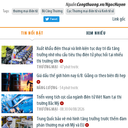
Nguồn:
Congthuong.vn/NgocHuyen
Tags:
thương mại điện tử
Bộ Công Thương
Cục Thương mại điện tử và Kinh tế số
Link gốc
Tweet
TIN NỔI BẬT
XEM NHIỀU
Xuất khẩu điện thoại và linh kiện tục duy trì đà tăng
trưởng nhờ nhu cầu tiêu thụ điện tử phục hồi tại nhiều
thị trường lớn
THƯƠNG MẠI
- 47 phút trước
Giá dầu thế giới hôm nay 6/8: Giằng co theo biên độ hẹp
NĂNG LƯỢNG
- 54 phút trước
Triển vọng tích cực của ngành điện tử Việt Nam tại thị
trường Bắc Mỹ
THƯƠNG MẠI
- 08:30 04/08/2026
Trung Quốc bảo vệ mô hình tăng trưởng trước thềm đàm
phán thương mại với Mỹ và EU