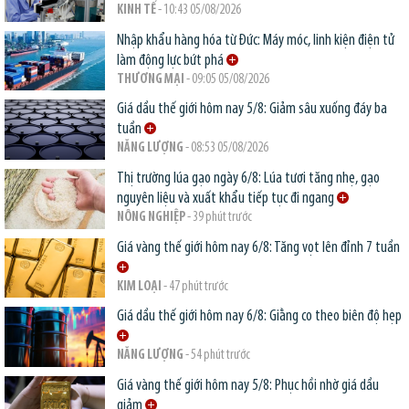
KINH TẾ
- 10:43 05/08/2026
Nhập khẩu hàng hóa từ Đức: Máy móc, linh kiện điện tử
làm động lực bứt phá
THƯƠNG MẠI
- 09:05 05/08/2026
Giá dầu thế giới hôm nay 5/8: Giảm sâu xuống đáy ba
tuần
NĂNG LƯỢNG
- 08:53 05/08/2026
Thị trường lúa gạo ngày 6/8: Lúa tươi tăng nhẹ, gạo
nguyên liệu và xuất khẩu tiếp tục đi ngang
NÔNG NGHIỆP
- 39 phút trước
Giá vàng thế giới hôm nay 6/8: Tăng vọt lên đỉnh 7 tuần
KIM LOẠI
- 47 phút trước
Giá dầu thế giới hôm nay 6/8: Giằng co theo biên độ hẹp
NĂNG LƯỢNG
- 54 phút trước
Giá vàng thế giới hôm nay 5/8: Phục hồi nhờ giá dầu
giảm