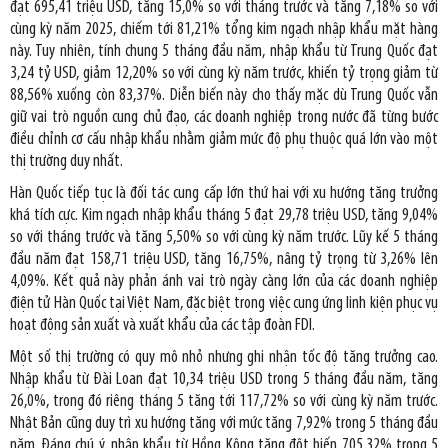
đạt 695,41 triệu USD, tăng 15,0% so với tháng trước và tăng 7,18% so với
cùng kỳ năm 2025, chiếm tới 81,21% tổng kim ngạch nhập khẩu mặt hàng
này. Tuy nhiên, tính chung 5 tháng đầu năm, nhập khẩu từ Trung Quốc đạt
3,24 tỷ USD, giảm 12,20% so với cùng kỳ năm trước, khiến tỷ trọng giảm từ
88,56% xuống còn 83,37%. Diễn biến này cho thấy mặc dù Trung Quốc vẫn
giữ vai trò nguồn cung chủ đạo, các doanh nghiệp trong nước đã từng bước
điều chỉnh cơ cấu nhập khẩu nhằm giảm mức độ phụ thuộc quá lớn vào một
thị trường duy nhất.
Hàn Quốc tiếp tục là đối tác cung cấp lớn thứ hai với xu hướng tăng trưởng
khá tích cực. Kim ngạch nhập khẩu tháng 5 đạt 29,78 triệu USD, tăng 9,04%
so với tháng trước và tăng 5,50% so với cùng kỳ năm trước. Lũy kế 5 tháng
đầu năm đạt 158,71 triệu USD, tăng 16,75%, nâng tỷ trọng từ 3,26% lên
4,09%. Kết quả này phản ánh vai trò ngày càng lớn của các doanh nghiệp
điện tử Hàn Quốc tại Việt Nam, đặc biệt trong việc cung ứng linh kiện phục vụ
hoạt động sản xuất và xuất khẩu của các tập đoàn FDI.
Một số thị trường có quy mô nhỏ nhưng ghi nhận tốc độ tăng trưởng cao.
Nhập khẩu từ Đài Loan đạt 10,34 triệu USD trong 5 tháng đầu năm, tăng
26,0%, trong đó riêng tháng 5 tăng tới 117,72% so với cùng kỳ năm trước.
Nhật Bản cũng duy trì xu hướng tăng với mức tăng 7,92% trong 5 tháng đầu
năm. Đáng chú ý, nhập khẩu từ Hồng Kông tăng đột biến 705,32% trong 5