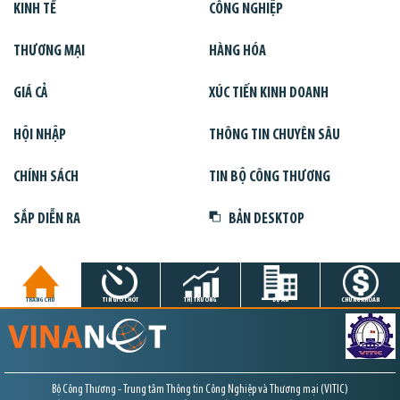
KINH TẾ
CÔNG NGHIỆP
THƯƠNG MẠI
HÀNG HÓA
GIÁ CẢ
XÚC TIẾN KINH DOANH
HỘI NHẬP
THÔNG TIN CHUYÊN SÂU
CHÍNH SÁCH
TIN BỘ CÔNG THƯƠNG
SẮP DIỄN RA
BẢN DESKTOP
TRANG CHỦ
TIN GIỜ CHÓT
THỊ TRƯỜNG
DỰ ÁN
CHỨNG KHOÁN
Bộ Công Thương - Trung tâm Thông tin Công Nghiệp và Thương mại (VITIC)