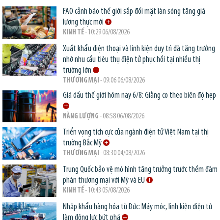
FAO cảnh báo thế giới sắp đối mặt làn sóng tăng giá
lương thực mới
KINH TẾ
- 10:29 06/08/2026
Xuất khẩu điện thoại và linh kiện duy trì đà tăng trưởng
nhờ nhu cầu tiêu thụ điện tử phục hồi tại nhiều thị
trường lớn
THƯƠNG MẠI
- 09:06 06/08/2026
Giá dầu thế giới hôm nay 6/8: Giằng co theo biên độ hẹp
NĂNG LƯỢNG
- 08:58 06/08/2026
Triển vọng tích cực của ngành điện tử Việt Nam tại thị
trường Bắc Mỹ
THƯƠNG MẠI
- 08:30 04/08/2026
Trung Quốc bảo vệ mô hình tăng trưởng trước thềm đàm
phán thương mại với Mỹ và EU
KINH TẾ
- 10:43 05/08/2026
Nhập khẩu hàng hóa từ Đức: Máy móc, linh kiện điện tử
làm động lực bứt phá