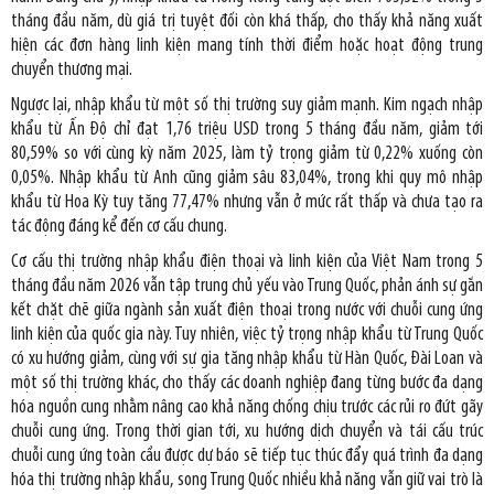
tháng đầu năm, dù giá trị tuyệt đối còn khá thấp, cho thấy khả năng xuất
hiện các đơn hàng linh kiện mang tính thời điểm hoặc hoạt động trung
chuyển thương mại.
Ngược lại, nhập khẩu từ một số thị trường suy giảm mạnh. Kim ngạch nhập
khẩu từ Ấn Độ chỉ đạt 1,76 triệu USD trong 5 tháng đầu năm, giảm tới
80,59% so với cùng kỳ năm 2025, làm tỷ trọng giảm từ 0,22% xuống còn
0,05%. Nhập khẩu từ Anh cũng giảm sâu 83,04%, trong khi quy mô nhập
khẩu từ Hoa Kỳ tuy tăng 77,47% nhưng vẫn ở mức rất thấp và chưa tạo ra
tác động đáng kể đến cơ cấu chung.
Cơ cấu thị trường nhập khẩu điện thoại và linh kiện của Việt Nam trong 5
tháng đầu năm 2026 vẫn tập trung chủ yếu vào Trung Quốc, phản ánh sự gắn
kết chặt chẽ giữa ngành sản xuất điện thoại trong nước với chuỗi cung ứng
linh kiện của quốc gia này. Tuy nhiên, việc tỷ trọng nhập khẩu từ Trung Quốc
có xu hướng giảm, cùng với sự gia tăng nhập khẩu từ Hàn Quốc, Đài Loan và
một số thị trường khác, cho thấy các doanh nghiệp đang từng bước đa dạng
hóa nguồn cung nhằm nâng cao khả năng chống chịu trước các rủi ro đứt gãy
chuỗi cung ứng. Trong thời gian tới, xu hướng dịch chuyển và tái cấu trúc
chuỗi cung ứng toàn cầu được dự báo sẽ tiếp tục thúc đẩy quá trình đa dạng
hóa thị trường nhập khẩu, song Trung Quốc nhiều khả năng vẫn giữ vai trò là