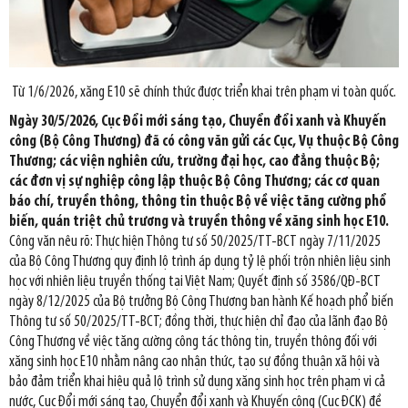
Từ 1/6/2026, xăng E10 sẽ chính thức được triển khai trên phạm vi toàn quốc.
Ngày 30/5/2026, Cục Đổi mới sáng tạo, Chuyển đổi xanh và Khuyến
công (Bộ Công Thương) đã có công văn gửi các Cục, Vụ thuộc Bộ Công
Thương; các viện nghiên cứu, trường đại học, cao đẳng thuộc Bộ;
các đơn vị sự nghiệp công lập thuộc Bộ Công Thương; các cơ quan
báo chí, truyền thông, thông tin thuộc Bộ về việc tăng cường phổ
biến, quán triệt chủ trương và truyền thông về xăng sinh học E10.
Công văn nêu rõ: Thực hiện Thông tư số 50/2025/TT-BCT ngày 7/11/2025
của Bộ Công Thương quy định lộ trình áp dụng tỷ lệ phối trộn nhiên liệu sinh
học với nhiên liệu truyền thống tại Việt Nam; Quyết định số 3586/QĐ-BCT
ngày 8/12/2025 của Bộ trưởng Bộ Công Thương ban hành Kế hoạch phổ biến
Thông tư số 50/2025/TT-BCT; đồng thời, thực hiện chỉ đạo của lãnh đạo Bộ
Công Thương về việc tăng cường công tác thông tin, truyền thông đối với
xăng sinh học E10 nhằm nâng cao nhận thức, tạo sự đồng thuận xã hội và
bảo đảm triển khai hiệu quả lộ trình sử dụng xăng sinh học trên phạm vi cả
nước, Cục Đổi mới sáng tạo, Chuyển đổi xanh và Khuyến công (Cục ĐCK) đề