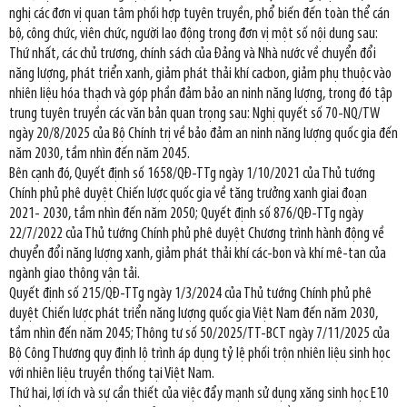
nghị các đơn vị quan tâm phối hợp tuyên truyền, phổ biến đến toàn thể cán
bộ, công chức, viên chức, người lao động trong đơn vị một số nội dung sau:
Thứ nhất, các chủ trương, chính sách của Đảng và Nhà nước về chuyển đổi
năng lượng, phát triển xanh, giảm phát thải khí cacbon, giảm phụ thuộc vào
nhiên liệu hóa thạch và góp phần đảm bảo an ninh năng lượng, trong đó tập
trung tuyên truyền các văn bản quan trọng sau: Nghị quyết số 70-NQ/TW
ngày 20/8/2025 của Bộ Chính trị về bảo đảm an ninh năng lượng quốc gia đến
năm 2030, tầm nhìn đến năm 2045.
Bên cạnh đó, Quyết định số 1658/QĐ-TTg ngày 1/10/2021 của Thủ tướng
Chính phủ phê duyệt Chiến lược quốc gia về tăng trưởng xanh giai đoạn
2021- 2030, tầm nhìn đến năm 2050; Quyết định số 876/QĐ-TTg ngày
22/7/2022 của Thủ tướng Chính phủ phê duyệt Chương trình hành động về
chuyển đổi năng lượng xanh, giảm phát thải khí các-bon và khí mê-tan của
ngành giao thông vận tải.
Quyết định số 215/QĐ-TTg ngày 1/3/2024 của Thủ tướng Chính phủ phê
duyệt Chiến lược phát triển năng lượng quốc gia Việt Nam đến năm 2030,
tầm nhìn đến năm 2045; Thông tư số 50/2025/TT-BCT ngày 7/11/2025 của
Bộ Công Thương quy định lộ trình áp dụng tỷ lệ phối trộn nhiên liệu sinh học
với nhiên liệu truyền thống tại Việt Nam.
Thứ hai, lợi ích và sự cần thiết của việc đẩy mạnh sử dụng xăng sinh học E10