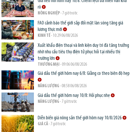
Giá heo hơi hôm nay 10/8: Chênh lệch ba miền vẫn khá
rõ
NÔNG NGHIỆP
- 7 giờ trước
FAO cảnh báo thế giới sắp đối mặt làn sóng tăng giá
lương thực mới
KINH TẾ
- 10:29 06/08/2026
Xuất khẩu điện thoại và linh kiện duy trì đà tăng trưởng
nhờ nhu cầu tiêu thụ điện tử phục hồi tại nhiều thị
trường lớn
THƯƠNG MẠI
- 09:06 06/08/2026
Giá dầu thế giới hôm nay 6/8: Giằng co theo biên độ hẹp
NĂNG LƯỢNG
- 08:58 06/08/2026
Giá dầu thế giới hôm nay 10/8: Hồi phục nhẹ
NĂNG LƯỢNG
- 7 giờ trước
Diễn biến giá nông sản thế giới hôm nay 10/8/2026
GIÁ CẢ
- 7 giờ trước