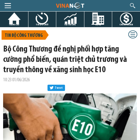
TRANG CHỦ
TIN GIỜ CHÓT
THỊ TRƯỜNG
DỰ ÁN
CHỨNG KHOÁN
TIN BỘ CÔNG THƯƠNG
Bộ Công Thương đề nghị phối hợp tăng
cường phổ biến, quán triệt chủ trương và
truyền thông về xăng sinh học E10
10:23 01/06/2026
Tweet