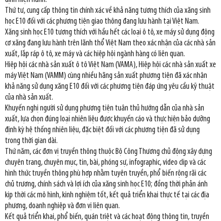
Thứ tư, cung cấp thông tin chính xác về khả năng tương thích của xăng sinh
học E10 đối với các phương tiện giao thông đang lưu hành tại Việt Nam.
Xăng sinh học E10 tương thích với hầu hết các loại ô tô, xe máy sử dụng động
cơ xăng đang lưu hành trên lãnh thổ Việt Nam theo xác nhận của các nhà sản
xuất, lắp ráp ô tô, xe máy và các hiệp hội ngành hàng có liên quan.
Hiệp hội các nhà sản xuất ô tô Việt Nam (VAMA), Hiệp hội các nhà sản xuất xe
máy Việt Nam (VAMM) cùng nhiều hãng sản xuất phương tiện đã xác nhận
khả năng sử dụng xăng E10 đối với các phương tiện đáp ứng yêu cầu kỹ thuật
của nhà sản xuất.
Khuyến nghị người sử dụng phương tiện tuân thủ hướng dẫn của nhà sản
xuất, lựa chọn đúng loại nhiên liệu được khuyến cáo và thực hiện bảo dưỡng
định kỳ hệ thống nhiên liệu, đặc biệt đối với các phương tiện đã sử dụng
trong thời gian dài.
Thứ năm, các đơn vị truyền thông thuộc Bộ Công Thương chủ động xây dựng
chuyên trang, chuyên mục, tin, bài, phóng sự, infographic, video clip và các
hình thức truyền thông phù hợp nhằm tuyên truyền, phổ biến rộng rãi các
chủ trương, chính sách và lợi ích của xăng sinh học E10; đồng thời phản ánh
kịp thời các mô hình, kinh nghiệm tốt, kết quả triển khai thực tế tại các địa
phương, doanh nghiệp và đơn vị liên quan.
Kết quả triển khai, phổ biến, quán triệt và các hoạt động thông tin, truyền