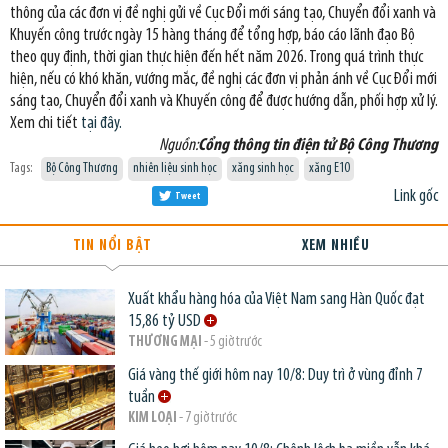
thông của các đơn vị đề nghị gửi về Cục Đổi mới sáng tạo, Chuyển đổi xanh và
Khuyến công trước ngày 15 hàng tháng để tổng hợp, báo cáo lãnh đạo Bộ
theo quy định, thời gian thực hiện đến hết năm 2026. Trong quá trình thực
hiện, nếu có khó khăn, vướng mắc, đề nghị các đơn vị phản ánh về Cục Đổi mới
sáng tạo, Chuyển đổi xanh và Khuyến công để được hướng dẫn, phối hợp xử lý.
Xem chi tiết
tại đây.
Nguồn:
Cổng thông tin điện tử Bộ Công Thương
Tags:
Bộ Công Thương
nhiên liệu sinh học
xăng sinh học
xăng E10
Link gốc
Tweet
TIN NỔI BẬT
XEM NHIỀU
Xuất khẩu hàng hóa của Việt Nam sang Hàn Quốc đạt
15,86 tỷ USD
THƯƠNG MẠI
- 5 giờ trước
Giá vàng thế giới hôm nay 10/8: Duy trì ở vùng đỉnh 7
tuần
KIM LOẠI
- 7 giờ trước