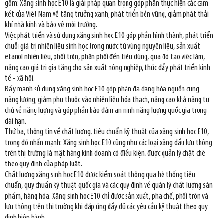
gồm: Xăng sinh học E10 là giải pháp quan trọng góp phần thực hiện các cam
kết của Việt Nam về tăng trưởng xanh, phát triển bền vững, giảm phát thải
khí nhà kính và bảo vệ môi trường.
Việc phát triển và sử dụng xăng sinh học E10 góp phần hình thành, phát triển
chuỗi giá trị nhiên liệu sinh học trong nước từ vùng nguyên liệu, sản xuất
etanol nhiên liệu, phối trộn, phân phối đến tiêu dùng, qua đó tạo việc làm,
nâng cao giá trị gia tăng cho sản xuất nông nghiệp, thúc đẩy phát triển kinh
tế - xã hội.
Đẩy mạnh sử dụng xăng sinh học E10 góp phần đa dạng hóa nguồn cung
năng lượng, giảm phụ thuộc vào nhiên liệu hóa thạch, nâng cao khả năng tự
chủ về năng lượng và góp phần bảo đảm an ninh năng lượng quốc gia trong
dài hạn.
Thứ ba, thông tin về chất lượng, tiêu chuẩn kỹ thuật của xăng sinh học E10,
trong đó nhấn mạnh: Xăng sinh học E10 cũng như các loại xăng dầu lưu thông
trên thị trường là mặt hàng kinh doanh có điều kiện, được quản lý chặt chẽ
theo quy định của pháp luật.
Chất lượng xăng sinh học E10 được kiểm soát thông qua hệ thống tiêu
chuẩn, quy chuẩn kỹ thuật quốc gia và các quy định về quản lý chất lượng sản
phẩm, hàng hóa. Xăng sinh học E10 chỉ được sản xuất, pha chế, phối trộn và
lưu thông trên thị trường khi đáp ứng đầy đủ các yêu cầu kỹ thuật theo quy
định hiện hành.