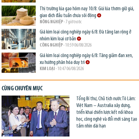
Thị trường lúa gạo hôm nay 10/8: Giá lúa thơm giữ giá,
giao dịch đầu tuần chưa sôi động
NÔNG NGHIỆP
- 7 giờ trước
Giá kim loại công nghiệp ngày 6/8: Đà tăng lan rộng ở
nhóm kim loại cơ bản
CÔNG NGHIỆP
- 10:59 06/08/2026
Giá kim loại công nghiệp ngày 6/8: Tăng giảm đan xen,
xu hướng phân hóa duy trì
KIM LOẠI
- 10:47 06/08/2026
CÙNG CHUYÊN MỤC
Tổng Bí thư, Chủ tịch nước Tô Lâm:
Việt Nam – Australia xây dựng,
triển khai chiến lược kết nối khoa
học, công nghệ và đổi mới sáng tạo
tầm nhìn dài hạn