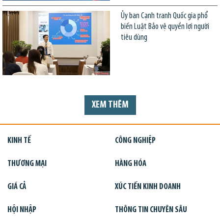
Ủy ban Cạnh tranh Quốc gia phổ
biến Luật Bảo vệ quyền lợi người
tiêu dùng
XEM THÊM
KINH TẾ
CÔNG NGHIỆP
THƯƠNG MẠI
HÀNG HÓA
GIÁ CẢ
XÚC TIẾN KINH DOANH
HỘI NHẬP
THÔNG TIN CHUYÊN SÂU