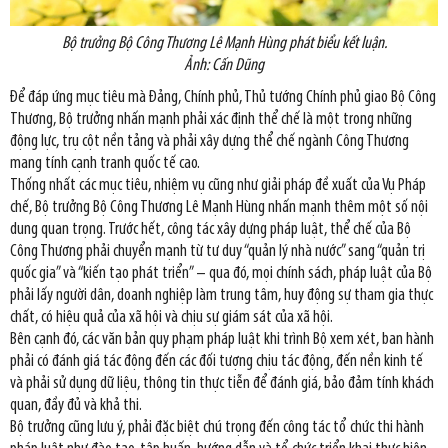
Bộ trưởng Bộ Công Thương Lê Mạnh Hùng phát biểu kết luận.
Ảnh: Cấn Dũng
Để đáp ứng mục tiêu mà Đảng, Chính phủ, Thủ tướng Chính phủ giao Bộ Công
Thương, Bộ trưởng nhấn mạnh phải xác định thể chế là một trong những
động lực, trụ cột nền tảng và phải xây dựng thể chế ngành Công Thương
mang tính cạnh tranh quốc tế cao.
Thống nhất các mục tiêu, nhiệm vụ cũng như giải pháp đề xuất của Vụ Pháp
chế, Bộ trưởng Bộ Công Thương Lê Mạnh Hùng nhấn mạnh thêm một số nội
dung quan trọng. Trước hết, công tác xây dựng pháp luật, thể chế của Bộ
Công Thương phải chuyển mạnh từ tư duy “quản lý nhà nước” sang “quản trị
quốc gia” và “kiến tạo phát triển” – qua đó, mọi chính sách, pháp luật của Bộ
phải lấy người dân, doanh nghiệp làm trung tâm, huy động sự tham gia thực
chất, có hiệu quả của xã hội và chịu sự giám sát của xã hội.
Bên cạnh đó, các văn bản quy phạm pháp luật khi trình Bộ xem xét, ban hành
phải có đánh giá tác động đến các đối tượng chịu tác động, đến nền kinh tế
và phải sử dụng dữ liệu, thông tin thực tiễn để đánh giá, bảo đảm tính khách
quan, đầy đủ và khả thi.
Bộ trưởng cũng lưu ý, phải đặc biệt chú trọng đến công tác tổ chức thi hành