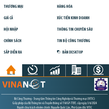
THƯƠNG MẠI
HÀNG HÓA
GIÁ CẢ
XÚC TIẾN KINH DOANH
HỘI NHẬP
THÔNG TIN CHUYÊN SÂU
CHÍNH SÁCH
TIN BỘ CÔNG THƯƠNG
SẮP DIỄN RA
BẢN DESKTOP
TRANG CHỦ
TIN GIỜ CHÓT
THỊ TRƯỜNG
DỰ ÁN
CHỨNG KHOÁN
Bộ Công Thương - Trung tâm Thông tin Công Nghiệp và Thương mại (VITIC)
Giấy phép của Bộ Thông tin và Truyền thông số 114/GP-TTĐT, cấp ngày 3/6/2024
Người chịu trách nhiệm chính: Nguyễn Quốc Lân, Phó Giám đốc VITIC