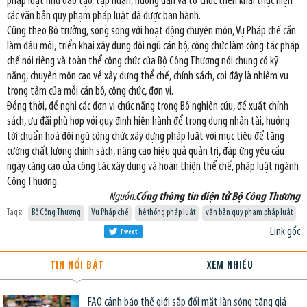
pháp luật như đào tạo, tập huấn, hướng dẫn và tổ chức triển khai thực hiện
các văn bản quy phạm pháp luật đã được ban hành.
Cũng theo Bộ trưởng, song song với hoạt động chuyên môn, Vụ Pháp chế cần
làm đầu mối, triển khai xây dựng đội ngũ cán bộ, công chức làm công tác pháp
chế nói riêng và toàn thể công chức của Bộ Công Thương nói chung có kỹ
năng, chuyên môn cao về xây dựng thể chế, chính sách, coi đây là nhiệm vụ
trọng tâm của mỗi cán bộ, công chức, đơn vị.
Đồng thời, đề nghị các đơn vị chức năng trong Bộ nghiên cứu, đề xuất chính
sách, ưu đãi phù hợp với quy định hiện hành để trọng dụng nhân tài, hướng
tới chuẩn hoá đội ngũ công chức xây dựng pháp luật với mục tiêu để tăng
cường chất lượng chính sách, nâng cao hiệu quả quản trị, đáp ứng yêu cầu
ngày càng cao của công tác xây dựng và hoàn thiện thể chế, pháp luật ngành
Công Thương.
Nguồn:
Cổng thông tin điện tử Bộ Công Thương
Tags:
Bộ Công Thương
Vụ Pháp chế
hệ thống pháp luật
văn bản quy phạm pháp luật
Link gốc
Tweet
TIN NỔI BẬT
XEM NHIỀU
FAO cảnh báo thế giới sắp đối mặt làn sóng tăng giá