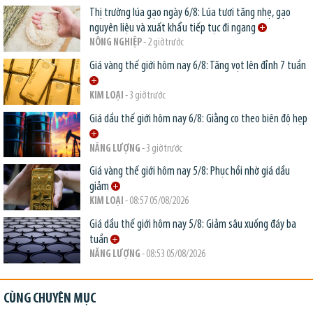
Thị trường lúa gạo ngày 6/8: Lúa tươi tăng nhẹ, gạo
nguyên liệu và xuất khẩu tiếp tục đi ngang
NÔNG NGHIỆP
- 2 giờ trước
Giá vàng thế giới hôm nay 6/8: Tăng vọt lên đỉnh 7 tuần
KIM LOẠI
- 3 giờ trước
Giá dầu thế giới hôm nay 6/8: Giằng co theo biên độ hẹp
NĂNG LƯỢNG
- 3 giờ trước
Giá vàng thế giới hôm nay 5/8: Phục hồi nhờ giá dầu
giảm
KIM LOẠI
- 08:57 05/08/2026
Giá dầu thế giới hôm nay 5/8: Giảm sâu xuống đáy ba
tuần
NĂNG LƯỢNG
- 08:53 05/08/2026
CÙNG CHUYÊN MỤC