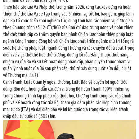
ban hành 62 văn bản (đạt tỷ lệ 47%).
Theo báo cáo của Vụ Pháp chế, trong năm 2026, công tác xây dựng và hoàn
thiện thể chế của Vụ sẽ tập trung vào 5 nhiệm vụ cốt lõi, bao gồm: giúp lãnh
đạo Bộ tổ chức triển khai nghiêm túc, đúng thời hạn các nhiệm vụ được giao
theo Chương trình số 12-CTr/BCĐ của Ban chỉ đạo trung ương về hoàn thiện
thể chế; trình cấp có thẩm quyền ban hành Chiến lược hoàn thiện pháp luật
ngành Công Thương đồng bộ với Chiến lược phát triển ngành; chủ trì tổng rà
soát hệ thống pháp luật ngành Công Thương và các chuyên đề rà soát trọng
điểm về việc thể chế hóa chủ trương, đường lối của Đảng thuộc chức năng,
nhiệm vụ của Bộ và sơ kết hoạt động phân cấp, phân quyền thuộc phạm vi
quản lý nhà nước của Bộ sau phân cấp; chủ trì xây dựng Luật sửa đổi, 4 luật
về Thương mại, Luật
Cạnh tranh, Luật Quản lý ngoại thương, Luật Bảo vệ quyền lợi người tiêu
dùng; đôn đốc, hướng dẫn các đơn vị trong Bộ hoàn thành 100% nhiệm vụ
trong Chương trình lập pháp của Quốc hội, Chương trình công tác của Chính
phủ và Kế hoạch công tác của Bộ; tham gia đàm phán các Hiệp định thương
mại tự do (FTA) và đại diện bảo vệ lợi ích quốc gia trong các vụ kiện tranh
chấp đầu tư quốc tế (ISDS) lớn.