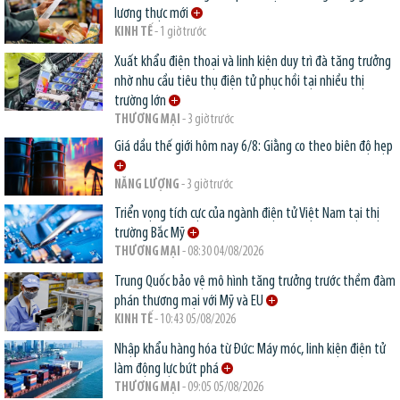
lương thực mới
KINH TẾ
- 1 giờ trước
Xuất khẩu điện thoại và linh kiện duy trì đà tăng trưởng
nhờ nhu cầu tiêu thụ điện tử phục hồi tại nhiều thị
trường lớn
THƯƠNG MẠI
- 3 giờ trước
Giá dầu thế giới hôm nay 6/8: Giằng co theo biên độ hẹp
NĂNG LƯỢNG
- 3 giờ trước
Triển vọng tích cực của ngành điện tử Việt Nam tại thị
trường Bắc Mỹ
THƯƠNG MẠI
- 08:30 04/08/2026
Trung Quốc bảo vệ mô hình tăng trưởng trước thềm đàm
phán thương mại với Mỹ và EU
KINH TẾ
- 10:43 05/08/2026
Nhập khẩu hàng hóa từ Đức: Máy móc, linh kiện điện tử
làm động lực bứt phá
THƯƠNG MẠI
- 09:05 05/08/2026