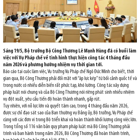
Sáng 19/5, Bộ trưởng Bộ Công Thương Lê Mạnh Hùng đã có buổi làm
việc với Vụ Pháp chế về tình hình thực hiện công tác 4 tháng đầu
năm 2026 và phương hướng nhiệm vụ thời gian tới.
Báo cáo tại cuộc làm việc, Vụ trưởng Vụ Pháp chế Ngô Đức Minh cho biết, thời
gian qua, Bộ Công Thương phải đối mặt với “áp lực kép” từ bối cảnh quốc tế và
trong nước có nhiều diễn biến rất phức tạp, khó lường. Công tác xây dựng
pháp luật nói chung và của Bộ Công Thương nói riêng phát sinh nhiều nhiệm
vụ đột xuất, yêu cầu tiến độ hoàn thành nhanh, gấp rút.
Tuy nhiên, với nỗ lực lớn và quyết tâm cao, trong 4 tháng đầu năm 2026,
được sự chỉ đạo sát sao của Ban thường vụ Đảng ủy, Bộ trưởng, Vụ Pháp chế
cùng với các đơn vị trong Bộ triển khai và hoàn thành khối lượng công việc lớn.
Trong tổng số 116 văn bản quy phạm pháp luật mà Bộ Công Thương phải
trình và ban hành trong năm 2026, Bộ Công Thương đã hoàn thành trình,