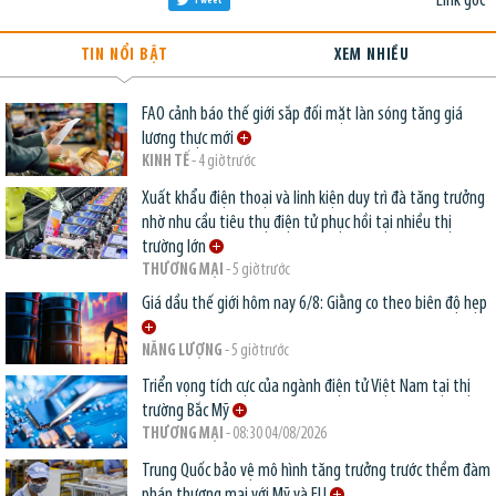
Link gốc
Tweet
TIN NỔI BẬT
XEM NHIỀU
FAO cảnh báo thế giới sắp đối mặt làn sóng tăng giá
lương thực mới
KINH TẾ
- 4 giờ trước
Xuất khẩu điện thoại và linh kiện duy trì đà tăng trưởng
nhờ nhu cầu tiêu thụ điện tử phục hồi tại nhiều thị
trường lớn
THƯƠNG MẠI
- 5 giờ trước
Giá dầu thế giới hôm nay 6/8: Giằng co theo biên độ hẹp
NĂNG LƯỢNG
- 5 giờ trước
Triển vọng tích cực của ngành điện tử Việt Nam tại thị
trường Bắc Mỹ
THƯƠNG MẠI
- 08:30 04/08/2026
Trung Quốc bảo vệ mô hình tăng trưởng trước thềm đàm
phán thương mại với Mỹ và EU