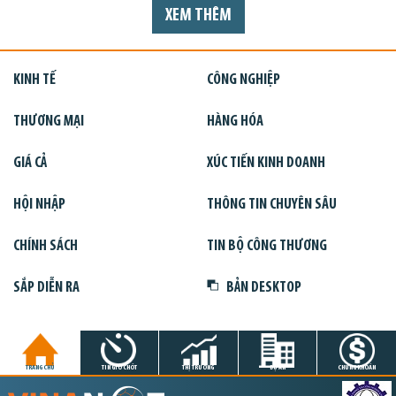
XEM THÊM
KINH TẾ
CÔNG NGHIỆP
THƯƠNG MẠI
HÀNG HÓA
GIÁ CẢ
XÚC TIẾN KINH DOANH
HỘI NHẬP
THÔNG TIN CHUYÊN SÂU
CHÍNH SÁCH
TIN BỘ CÔNG THƯƠNG
SẮP DIỄN RA
BẢN DESKTOP
TRANG CHỦ
TIN GIỜ CHÓT
THỊ TRƯỜNG
DỰ ÁN
CHỨNG KHOÁN