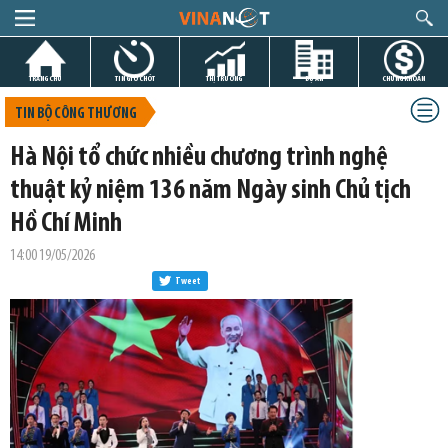
TRANG CHỦ
TIN GIỜ CHÓT
THỊ TRƯỜNG
DỰ ÁN
CHỨNG KHOÁN
TIN BỘ CÔNG THƯƠNG
Hà Nội tổ chức nhiều chương trình nghệ
thuật kỷ niệm 136 năm Ngày sinh Chủ tịch
Hồ Chí Minh
14:00 19/05/2026
Tweet