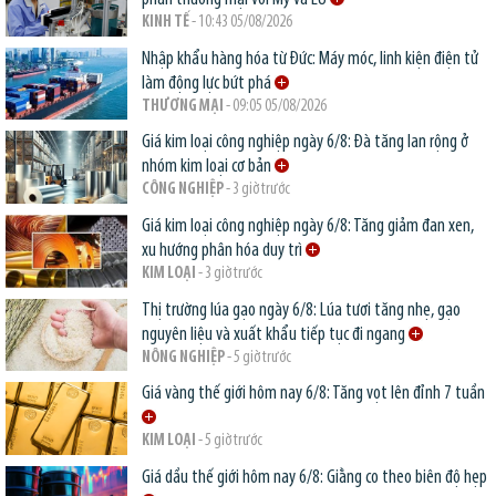
KINH TẾ
- 10:43 05/08/2026
Nhập khẩu hàng hóa từ Đức: Máy móc, linh kiện điện tử
làm động lực bứt phá
THƯƠNG MẠI
- 09:05 05/08/2026
Giá kim loại công nghiệp ngày 6/8: Đà tăng lan rộng ở
nhóm kim loại cơ bản
CÔNG NGHIỆP
- 3 giờ trước
Giá kim loại công nghiệp ngày 6/8: Tăng giảm đan xen,
xu hướng phân hóa duy trì
KIM LOẠI
- 3 giờ trước
Thị trường lúa gạo ngày 6/8: Lúa tươi tăng nhẹ, gạo
nguyên liệu và xuất khẩu tiếp tục đi ngang
NÔNG NGHIỆP
- 5 giờ trước
Giá vàng thế giới hôm nay 6/8: Tăng vọt lên đỉnh 7 tuần
KIM LOẠI
- 5 giờ trước
Giá dầu thế giới hôm nay 6/8: Giằng co theo biên độ hẹp