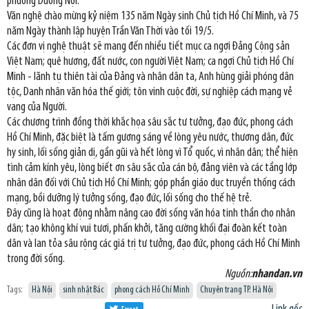
phường Dương Nội.
Văn nghệ chào mừng kỷ niệm 135 năm Ngày sinh Chủ tịch Hồ Chí Minh, và 75
năm Ngày thành lập huyện Trần Văn Thời vào tối 19/5.
Các đơn vị nghệ thuật sẽ mang đến nhiều tiết mục ca ngợi Đảng Cộng sản
Việt Nam; quê hương, đất nước, con người Việt Nam; ca ngợi Chủ tịch Hồ Chí
Minh - lãnh tụ thiên tài của Đảng và nhân dân ta, Anh hùng giải phóng dân
tộc, Danh nhân văn hóa thế giới; tôn vinh cuộc đời, sự nghiệp cách mạng vẻ
vang của Người.
Các chương trình đồng thời khắc họa sâu sắc tư tưởng, đạo đức, phong cách
Hồ Chí Minh, đặc biệt là tấm gương sáng về lòng yêu nước, thương dân, đức
hy sinh, lối sống giản dị, gần gũi và hết lòng vì Tổ quốc, vì nhân dân; thể hiện
tình cảm kính yêu, lòng biết ơn sâu sắc của cán bộ, đảng viên và các tầng lớp
nhân dân đối với Chủ tịch Hồ Chí Minh; góp phần giáo dục truyền thống cách
mạng, bồi dưỡng lý tưởng sống, đạo đức, lối sống cho thế hệ trẻ.
Đây cũng là hoạt động nhằm nâng cao đời sống văn hóa tinh thần cho nhân
dân; tạo không khí vui tươi, phấn khởi, tăng cường khối đại đoàn kết toàn
dân và lan tỏa sâu rộng các giá trị tư tưởng, đạo đức, phong cách Hồ Chí Minh
trong đời sống.
Nguồn:
nhandan.vn
Tags:
Hà Nội
sinh nhật Bác
phong cách Hồ Chí Minh
Chuyên trang TP. Hà Nội