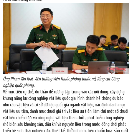
Ông Phạm Văn Toại, Viện trưởng Viện Thuốc phóng thuốc nổ, Tổng cục Công
nghiệp quốc phòng.
Về mục tiêu cụ thể, dự thảo đề cương tập trung vào các nội dung: xây dựng
khung năng lực công nghiệp vật liệu quốc gia; hình thành hệ thống dự báo
nhu cầu vật liệu và cơ sở dữ liệu quốc gia ngành vật liệu; xác định danh mục
vật liệu ưu tiên, danh mục chuỗi giá trị vật liệu ưu tiên; làm chủ một số chuỗi
vật liệu chiến lược và công nghệ vật liệu then chốt; phát triển công nghiệp
chế biến sâu khoáng sản, dầu khí và nguyên liệu trong nước; đồng thời phát
triển hệ sinh thái nghiên cứu, thiết kế, thử nghiệm, tiêu chuẩn hóa, sản xuất