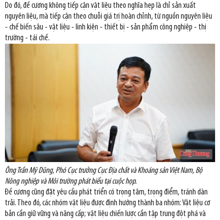
Do đó, đề cương không tiếp cận vật liệu theo nghĩa hẹp là chỉ sản xuất
nguyên liệu, mà tiếp cận theo chuỗi giá trị hoàn chỉnh, từ nguồn nguyên liệu
- chế biến sâu - vật liệu - linh kiện - thiết bị - sản phẩm công nghiệp - thị
trường - tái chế.
Ông Trần Mỹ Dũng, Phó Cục trưởng Cục Địa chất và Khoáng sản Việt Nam, Bộ
Nông nghiệp và Môi trường phát biểu tại cuộc họp.
Đề cương cũng đặt yêu cầu phát triển có trọng tâm, trọng điểm, tránh dàn
trải. Theo đó, các nhóm vật liệu được định hướng thành ba nhóm: Vật liệu cơ
bản cần giữ vững và nâng cấp; vật liệu chiến lược cần tập trung đột phá và