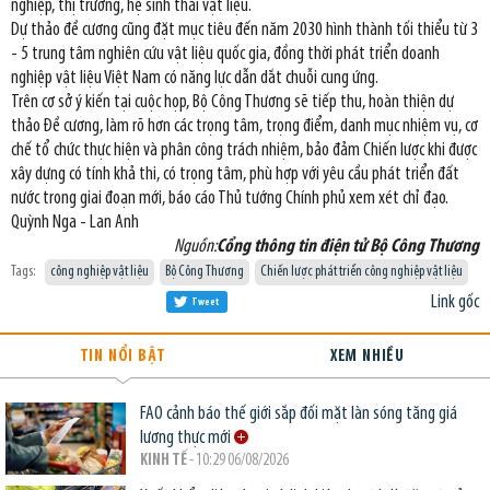
nghiệp, thị trường, hệ sinh thái vật liệu.
Dự thảo đề cương cũng đặt mục tiêu đến năm 2030 hình thành tối thiểu từ 3
- 5 trung tâm nghiên cứu vật liệu quốc gia, đồng thời phát triển doanh
nghiệp vật liệu Việt Nam có năng lực dẫn dắt chuỗi cung ứng.
Trên cơ sở ý kiến tại cuộc họp, Bộ Công Thương sẽ tiếp thu, hoàn thiện dự
thảo Đề cương, làm rõ hơn các trọng tâm, trọng điểm, danh mục nhiệm vụ, cơ
chế tổ chức thực hiện và phân công trách nhiệm, bảo đảm Chiến lược khi được
xây dựng có tính khả thi, có trọng tâm, phù hợp với yêu cầu phát triển đất
nước trong giai đoạn mới, báo cáo Thủ tướng Chính phủ xem xét chỉ đạo.
Quỳnh Nga - Lan Anh
Nguồn:
Cổng thông tin điện tử Bộ Công Thương
Tags:
công nghiệp vật liệu
Bộ Công Thương
Chiến lược phát triển công nghiệp vật liệu
Link gốc
Tweet
TIN NỔI BẬT
XEM NHIỀU
FAO cảnh báo thế giới sắp đối mặt làn sóng tăng giá
lương thực mới
KINH TẾ
- 10:29 06/08/2026