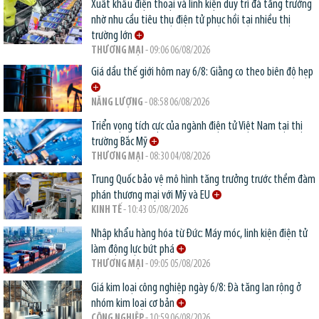
Xuất khẩu điện thoại và linh kiện duy trì đà tăng trưởng
nhờ nhu cầu tiêu thụ điện tử phục hồi tại nhiều thị
trường lớn
THƯƠNG MẠI
- 09:06 06/08/2026
Giá dầu thế giới hôm nay 6/8: Giằng co theo biên độ hẹp
NĂNG LƯỢNG
- 08:58 06/08/2026
Triển vọng tích cực của ngành điện tử Việt Nam tại thị
trường Bắc Mỹ
THƯƠNG MẠI
- 08:30 04/08/2026
Trung Quốc bảo vệ mô hình tăng trưởng trước thềm đàm
phán thương mại với Mỹ và EU
KINH TẾ
- 10:43 05/08/2026
Nhập khẩu hàng hóa từ Đức: Máy móc, linh kiện điện tử
làm động lực bứt phá
THƯƠNG MẠI
- 09:05 05/08/2026
Giá kim loại công nghiệp ngày 6/8: Đà tăng lan rộng ở
nhóm kim loại cơ bản
CÔNG NGHIỆP
- 10:59 06/08/2026