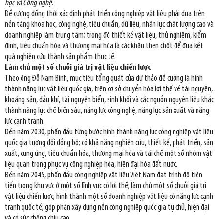
học và Công nghệ.
Đề cương đồng thời xác định phát triển công nghiệp vật liệu phải dựa trên
nền tảng khoa học, công nghệ, tiêu chuẩn, dữ liệu, nhân lực chất lượng cao và
doanh nghiệp làm trung tâm; trong đó thiết kế vật liệu, thử nghiệm, kiểm
định, tiêu chuẩn hóa và thương mại hóa là các khâu then chốt để đưa kết
quả nghiên cứu thành sản phẩm thực tế.
Làm chủ một số chuỗi giá trị vật liệu chiến lược
Theo ông Đỗ Nam Bình, mục tiêu tổng quát của dự thảo đề cương là hình
thành năng lực vật liệu quốc gia, trên cơ sở chuyển hóa lợi thế về tài nguyên,
khoáng sản, dầu khí, tài nguyên biển, sinh khối và các nguồn nguyên liệu khác
thành năng lực chế biến sâu, năng lực công nghệ, năng lực sản xuất và năng
lực cạnh tranh.
Đến năm 2030, phấn đấu từng bước hình thành năng lực công nghiệp vật liệu
quốc gia tương đối đồng bộ; có khả năng nghiên cứu, thiết kế, phát triển, sản
xuất, cung ứng, tiêu chuẩn hóa, thương mại hóa và tái chế một số nhóm vật
liệu quan trọng phục vụ công nghiệp hóa, hiện đại hóa đất nước.
Đến năm 2045, phấn đấu công nghiệp vật liệu Việt Nam đạt trình độ tiên
tiến trong khu vực ở một số lĩnh vực có lợi thế; làm chủ một số chuỗi giá trị
vật liệu chiến lược; hình thành một số doanh nghiệp vật liệu có năng lực cạnh
tranh quốc tế; góp phần xây dựng nền công nghiệp quốc gia tự chủ, hiện đại
và có sức chống chịu cao.