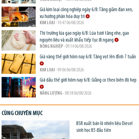
Giá kim loại công nghiệp ngày 6/8: Tăng giảm đan xen,
xu hướng phân hóa duy trì
KIM LOẠI
- 10:47 06/08/2026
Thị trường lúa gạo ngày 6/8: Lúa tươi tăng nhẹ, gạo
nguyên liệu và xuất khẩu tiếp tục đi ngang
NÔNG NGHIỆP
- 09:14 06/08/2026
Giá vàng thế giới hôm nay 6/8: Tăng vọt lên đỉnh 7 tuần
KIM LOẠI
- 09:06 06/08/2026
Giá dầu thế giới hôm nay 6/8: Giằng co theo biên độ hẹp
NĂNG LƯỢNG
- 08:58 06/08/2026
CÙNG CHUYÊN MỤC
BSR xuất bán lô nhiên liệu Diesel
sinh học B5 đầu tiên