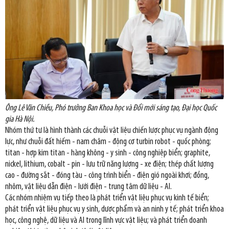
Ông Lê Văn Chiều, Phó trưởng Ban Khoa học và Đổi mới sáng tạo, Đại học Quốc
gia Hà Nội.
Nhóm thứ tư là hình thành các chuỗi vật liệu chiến lược phục vụ ngành động
lực, như chuỗi đất hiếm - nam châm - động cơ turbin robot - quốc phòng;
titan - hợp kim titan - hàng không - y sinh - công nghiệp biển; graphite,
nickel, lithium, cobalt - pin - lưu trữ năng lượng - xe điện; thép chất lượng
cao - đường sắt - đóng tàu - công trình biển - điện gió ngoài khơi; đồng,
nhôm, vật liệu dẫn điện - lưới điện - trung tâm dữ liệu - AI.
Các nhóm nhiệm vụ tiếp theo là phát triển vật liệu phục vụ kinh tế biển;
phát triển vật liệu phục vụ y sinh, dược phẩm và an ninh y tế; phát triển khoa
học, công nghệ, dữ liệu và AI trong lĩnh vực vật liệu; và phát triển doanh