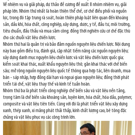
Về nhiệm vụ và giải pháp, dự thảo đề cương đề xuất 8 nhóm nhiệm vụ, giải
pháp lớn. Nhóm thứ nhất là hoàn thiện thể chế, cơ chế điều phối và nguồn
lực, trong đó tập trung rà soát, hoàn thiện pháp luật liên quan đến khoáng
sản, dầu khí, hóa chất, công nghiệp, xây dựng, dược, y tế, đầu tư, môi trường,
tiêu chuẩn, đấu thầu và mua sắm công; đồng thời nghiên cứu cơ chế đặc thù
cho các chuỗi vật liệu chiến lược.
Nhóm thứ hai là quản trị và bảo đảm nguồn nguyên liệu chiến lược. Nội dung
này bao gồm điều tra, đánh giá, cập nhật tiềm năng các nguồn nguyên liệu;
xây dựng danh mục nguyên liệu chiến lược và vật liệu chiến lược quốc gia;
kiểm soát khai thác, xuất khẩu nguyên liệu thô; gắn khai thác với chế biến
sâu; mở rộng nguồn nguyên liệu quốc tế thông qua hợp tác, liên doanh, mua
bán - sáp nhập, hợp đồng dài hạn và ngoại giao nguyên liệu; đồng thời phát
triển tái chế, vật liệu thay thế và kinh tế tuần hoàn.
Nhóm thứ ba là phát triển công nghiệp chế biến sâu và vật liệu nền tảng,
trọng tâm là chế biến sâu khoáng sản, luyện kim, hóa chất, hóa dầu, polymer,
composite và vật liệu tiên tiến. Cùng với đó là phát triển vật liệu xây dựng
xanh, thép xanh, xi măng phát thải thấp, kính chất lượng cao, bê tông đặc
chủng và vật liệu phục vụ các công trình lớn.