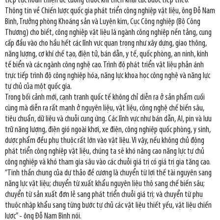
tiếp tục hoàn thiện đề cương trước khi triển khai các bước tiếp theo.
Thông tin về Chiến lược quốc gia phát triển công nghiệp vật liệu, ông Đỗ Nam
Bình, Trưởng phòng Khoáng sản và Luyện kim, Cục Công nghiệp (Bộ Công
Thương) cho biết, công nghiệp vật liệu là ngành công nghiệp nền tảng, cung
cấp đầu vào cho hầu hết các lĩnh vực quan trọng như xây dựng, giao thông,
năng lượng, cơ khí chế tạo, điện tử, bán dẫn, y tế, quốc phòng, an ninh, kinh
tế biển và các ngành công nghệ cao. Trình độ phát triển vật liệu phản ánh
trực tiếp trình độ công nghiệp hóa, năng lực khoa học công nghệ và năng lực
tự chủ của một quốc gia.
Trong bối cảnh mới, cạnh tranh quốc tế không chỉ diễn ra ở sản phẩm cuối
cùng mà diễn ra rất mạnh ở nguyên liệu, vật liệu, công nghệ chế biến sâu,
tiêu chuẩn, dữ liệu và chuỗi cung ứng. Các lĩnh vực như bán dẫn, AI, pin và lưu
trữ năng lượng, điện gió ngoài khơi, xe điện, công nghiệp quốc phòng, y sinh,
dược phẩm đều phụ thuộc rất lớn vào vật liệu. Vì vậy, nếu không chủ động
phát triển công nghiệp vật liệu, chúng ta sẽ khó nâng cao năng lực tự chủ
công nghiệp và khó tham gia sâu vào các chuỗi giá trị có giá trị gia tăng cao.
“Tinh thần chung của dự thảo đề cương là chuyển từ lợi thế tài nguyên sang
năng lực vật liệu; chuyển từ xuất khẩu nguyên liệu thô sang chế biến sâu;
chuyển từ sản xuất đơn lẻ sang phát triển chuỗi giá trị; và chuyển từ phụ
thuộc nhập khẩu sang từng bước tự chủ các vật liệu thiết yếu, vật liệu chiến
lược” - ông Đỗ Nam Bình nói.