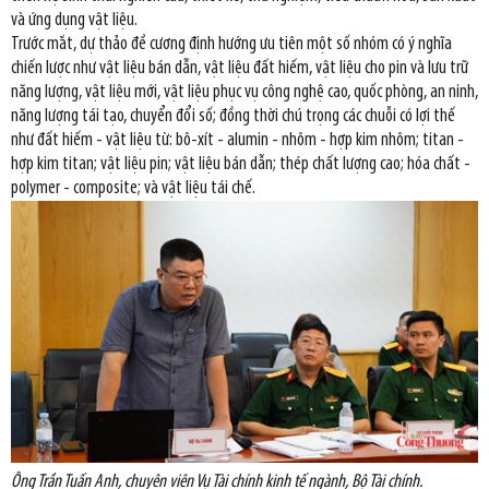
và ứng dụng vật liệu.
Trước mắt, dự thảo đề cương định hướng ưu tiên một số nhóm có ý nghĩa
chiến lược như vật liệu bán dẫn, vật liệu đất hiếm, vật liệu cho pin và lưu trữ
năng lượng, vật liệu mới, vật liệu phục vụ công nghệ cao, quốc phòng, an ninh,
năng lượng tái tạo, chuyển đổi số; đồng thời chú trọng các chuỗi có lợi thế
như đất hiếm - vật liệu từ: bô-xít - alumin - nhôm - hợp kim nhôm; titan -
hợp kim titan; vật liệu pin; vật liệu bán dẫn; thép chất lượng cao; hóa chất -
polymer - composite; và vật liệu tái chế.
Ông Trần Tuấn Anh, chuyên viên Vụ Tài chính kinh tế ngành, Bộ Tài chính.