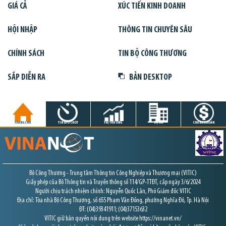
GIÁ CẢ
XÚC TIẾN KINH DOANH
HỘI NHẬP
THÔNG TIN CHUYÊN SÂU
CHÍNH SÁCH
TIN BỘ CÔNG THƯƠNG
SẮP DIỄN RA
BẢN DESKTOP
TRANG CHỦ
TIN GIỜ CHÓT
THỊ TRƯỜNG
DỰ ÁN
CHỨNG KHOÁN
Bộ Công Thương - Trung tâm Thông tin Công Nghiệp và Thương mại (VITIC)
Giấy phép của Bộ Thông tin và Truyền thông số 114/GP-TTĐT, cấp ngày 3/6/2024
Người chịu trách nhiệm chính: Nguyễn Quốc Lân, Phó Giám đốc VITIC
Địa chỉ: Tòa nhà Bộ Công Thương, số 655 Phạm Văn Đồng, phường Nghĩa Đô, Tp. Hà Nội
ĐT: (04)39341911; (04)37153632
VITIC giữ bản quyền nội dung trên website https://vinanet.vn/