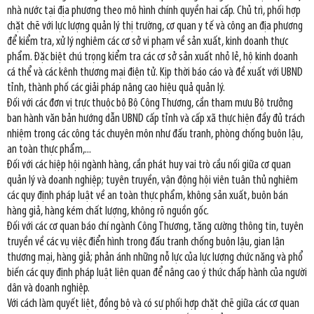
nhà nước tại địa phương theo mô hình chính quyền hai cấp. Chủ trì, phối hợp
chặt chẽ với lực lượng quản lý thị trường, cơ quan y tế và công an địa phương
để kiểm tra, xử lý nghiêm các cơ sở vi phạm về sản xuất, kinh doanh thực
phẩm. Đặc biệt chú trọng kiểm tra các cơ sở sản xuất nhỏ lẻ, hộ kinh doanh
cá thể và các kênh thương mại điện tử. Kịp thời báo cáo và đề xuất với UBND
tỉnh, thành phố các giải pháp nâng cao hiệu quả quản lý.
Đối với các đơn vị trực thuộc bộ Bộ Công Thương, cần tham mưu Bộ trưởng
ban hành văn bản hướng dẫn UBND cấp tỉnh và cấp xã thực hiện đầy đủ trách
nhiệm trong các công tác chuyên môn như đấu tranh, phòng chống buôn lậu,
an toàn thực phẩm,...
Đối với các hiệp hội ngành hàng, cần phát huy vai trò cầu nối giữa cơ quan
quản lý và doanh nghiệp; tuyên truyền, vận động hội viên tuân thủ nghiêm
các quy định pháp luật về an toàn thực phẩm, không sản xuất, buôn bán
hàng giả, hàng kém chất lượng, không rõ nguồn gốc.
Đối với các cơ quan báo chí ngành Công Thương, tăng cường thông tin, tuyên
truyền về các vụ việc điển hình trong đấu tranh chống buôn lậu, gian lận
thương mại, hàng giả; phản ánh những nỗ lực của lực lượng chức năng và phổ
biến các quy định pháp luật liên quan để nâng cao ý thức chấp hành của người
dân và doanh nghiệp.
Với cách làm quyết liệt, đồng bộ và có sự phối hợp chặt chẽ giữa các cơ quan