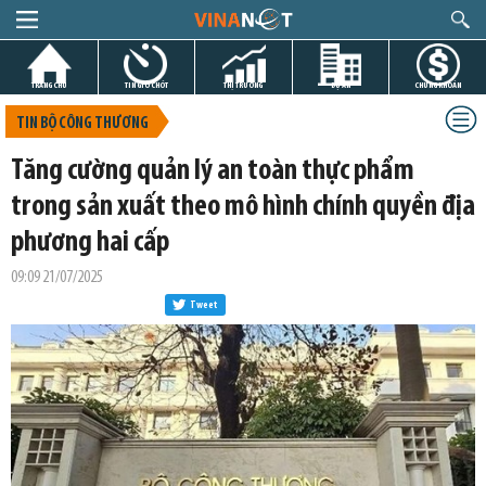
TRANG CHỦ
TIN GIỜ CHÓT
THỊ TRƯỜNG
DỰ ÁN
CHỨNG KHOÁN
TIN BỘ CÔNG THƯƠNG
Tăng cường quản lý an toàn thực phẩm
trong sản xuất theo mô hình chính quyền địa
phương hai cấp
09:09 21/07/2025
Tweet