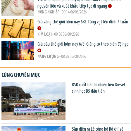
nguyên liệu và xuất khẩu tiếp tục đi ngang
NÔNG NGHIỆP
- 09:14 06/08/2026
Giá vàng thế giới hôm nay 6/8: Tăng vọt lên đỉnh 7 tuần
KIM LOẠI
- 09:06 06/08/2026
Giá dầu thế giới hôm nay 6/8: Giằng co theo biên độ hẹp
NĂNG LƯỢNG
- 08:58 06/08/2026
CÙNG CHUYÊN MỤC
BSR xuất bán lô nhiên liệu Diesel
sinh học B5 đầu tiên
Sắp diễn ra Lễ công bố Bộ chỉ số