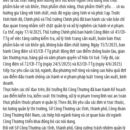
biệt là các mặt hàng ảnh hưởng đến sức khỏe người tiêu dùng như thực
phẩm bảo vệ sức khỏe, thực phẩm chức năng, thực phẩm thiết yếu… có xu
hướng gia tăng với tính chất, mức độ ngày càng tinh vi và phức tạp. Trước
tình hình đó, Chính phủ và Thủ tướng Chính phủ đã ban hành các văn bản chỉ
đạo quan trọng nhằm siết chặt quản lý và xử lý nghiêm các hành vi vi phạm.
Cụ thể, ngày 17/4/2025, Thủ tướng Chính phủ ban hành Công điện số 41/CĐ-
TTg về việc tăng cường kiểm tra, xử lý tình trạng sản xuất, buôn bán thực
phẩm bảo vệ sức khỏe giả, không bảo đảm chất lượng. Ngày 15/5/2025, ban
hành Công điện số 65/CĐ-TTg phát động đợt cao điểm chống buôn lậu, gian
lận thương mại, hàng giả và xâm phạm quyền sở hữu trí tuệ. Tiếp đó, các
Công điện số 72/CĐ-TTg (ngày 24/5/2025) và 82/CĐ-TTg (ngày 4/6/2025)
tiếp tục yêu cầu các bộ, ngành, địa phương mở rộng và nâng cao hiệu quả đợt
cao điểm đấu tranh chống các hành vi vi phạm pháp luật trong sản xuất, kinh
doanh.
Thực hiện các chỉ đạo trên, Bộ trưởng Bộ Công Thương đã ban hành Kế hoạch
cao điểm kiểm tra, kiểm soát thị trường, xử lý vi phạm trong lĩnh vực an toàn
thực phẩm thuộc phạm vi quản lý. Theo đó, Bộ yêu cầu các đơn vị trực thuộc,
lực lượng quản lý thị trường, Sở Công Thương các tỉnh, thành phố, Công đoàn
Công Thương Việt Nam, các hiệp hội ngành hàng và cơ quan báo chí ngành
Công Thương triển khai đồng bộ các nội dung.
Đối với Sở Công Thương các tỉnh, thành phố, tăng cường trách nhiệm quản lý