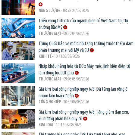
NĂNG LƯỢNG
- 08:58 06/08/2026
Triển vọng tích cực của ngành điện tử Việt Nam tại thị
trường Bắc Mỹ
THƯƠNG MẠI
- 08:30 04/08/2026
Trung Quốc bảo vệ mô hình tăng trưởng trước thềm đàm
phán thương mại với Mỹ và EU
KINH TẾ
- 10:43 05/08/2026
Nhập khẩu hàng hóa từ Đức: Máy móc, linh kiện điện tử
làm động lực bứt phá
THƯƠNG MẠI
- 09:05 05/08/2026
Giá kim loại công nghiệp ngày 6/8: Đà tăng lan rộng ở
nhóm kim loại cơ bản
CÔNG NGHIỆP
- 10:59 06/08/2026
Giá kim loại công nghiệp ngày 6/8: Tăng giảm đan xen,
xu hướng phân hóa duy trì
KIM LOẠI
- 10:47 06/08/2026
Thị trường lúa gạo ngày 6/8: Lúa tươi tăng nhẹ, gạo