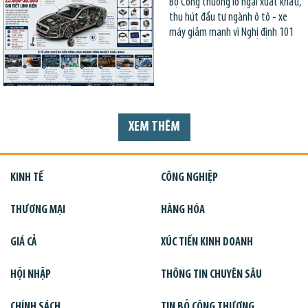
Bộ Công thương lo ngại xuất khẩu,
thu hút đầu tư ngành ô tô - xe
máy giảm mạnh vì Nghị định 101
XEM THÊM
KINH TẾ
CÔNG NGHIỆP
THƯƠNG MẠI
HÀNG HÓA
GIÁ CẢ
XÚC TIẾN KINH DOANH
HỘI NHẬP
THÔNG TIN CHUYÊN SÂU
CHÍNH SÁCH
TIN BỘ CÔNG THƯƠNG