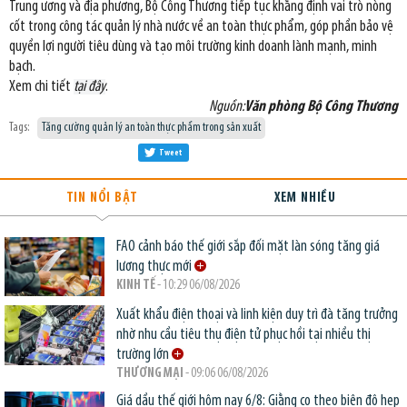
Trung ương và địa phương, Bộ Công Thương tiếp tục khẳng định vai trò nòng
cốt trong công tác quản lý nhà nước về an toàn thực phẩm, góp phần bảo vệ
quyền lợi người tiêu dùng và tạo môi trường kinh doanh lành mạnh, minh
bạch.
Xem chi tiết
tại đây
.
Nguồn:
Văn phòng Bộ Công Thương
Tags:
Tăng cường quản lý an toàn thực phẩm trong sản xuất
Tweet
TIN NỔI BẬT
XEM NHIỀU
FAO cảnh báo thế giới sắp đối mặt làn sóng tăng giá
lương thực mới
KINH TẾ
- 10:29 06/08/2026
Xuất khẩu điện thoại và linh kiện duy trì đà tăng trưởng
nhờ nhu cầu tiêu thụ điện tử phục hồi tại nhiều thị
trường lớn
THƯƠNG MẠI
- 09:06 06/08/2026
Giá dầu thế giới hôm nay 6/8: Giằng co theo biên độ hẹp